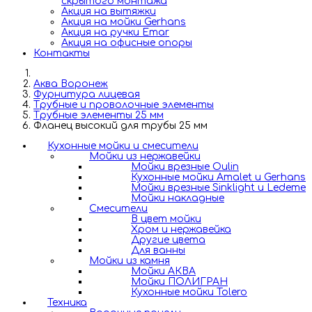
скрытого монтажа
Акция на вытяжки
Акция на мойки Gerhans
Акция на ручки Emar
Акция на офисные опоры
Контакты
Аква Воронеж
Фурнитура лицевая
Трубные и проволочные элементы
Трубные элементы 25 мм
Фланец высокий для трубы 25 мм
Кухонные мойки и смесители
Мойки из нержавейки
Мойки врезные Oulin
Кухонные мойки Amalet и Gerhans
Мойки врезные Sinklight и Ledeme
Мойки накладные
Смесители
В цвет мойки
Хром и нержавейка
Другие цвета
Для ванны
Мойки из камня
Мойки АКВА
Мойки ПОЛИГРАН
Кухонные мойки Tolero
Техника