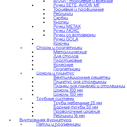
АЛДИ - торцевые и врезные
Ручки SETE, AVIOR, MF
Торцевые и профильные
Рейлинги
Скобки
Кнопки
Ручки METAX
Ручки ЛЮКС
Ручки со вставками
Ручки GOLA
Крючки
Опоры и подпятники
Металлические
Для столов
Пластиковые
Колесные
Подпятники
Цоколь и плинтус
Вентиляционные решетки
Плинтус для столешниц
Планки для панелей и столешниц
Цоколь 100 мм
Цоколь 150 мм
Трубные системы
Трубы мебельные 25 мм
Барные трубы 50 мм
Проволочные изделия
Рейлинги 16 мм
Внутренняя фурнитура
Петли и подъемники