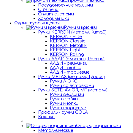
Прочая техника
Посудомоечные машины
СВЧ печи
Сплит-системы
Холодильники
Фурнитура лицевая
Ручки и крючки
Ручки KERRON (металл,Китай)
KERRON - Elite
KERRON Classic
KERRON Metallik
KERRON Light
KERRON Railing
Ручки АЛДИ (пластик, Россия)
АЛДИ - рейлинги
АЛДИ - скобки
АЛДИ - торцевые
Ручки METAX (металл, Турция)
Ручки ЛЮКС
Ручки со вставками
Ручки SETE, AVIOR, MF (металл)
Ручки рейлинги
Ручки скобки
Ручки кнопки
Ручки торцевые
Профиль - ручки GOLA
Крючки
Опоры, подпятники
Металлические