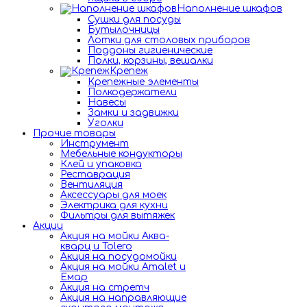
Наполнение шкафов
Сушки для посуды
Бутылочницы
Лотки для столовых приборов
Поддоны гигиенические
Полки, корзины, вешалки
Крепеж
Крепежные элементы
Полкодержатели
Навесы
Замки и задвижки
Уголки
Прочие товары
Инструмент
Мебельные кондукторы
Клей и упаковка
Реставрация
Вентиляция
Аксессуары для моек
Электрика для кухни
Фильтры для вытяжек
Акции
Акция на мойки Аква-
кварц и Tolero
Акция на посудомойки
Акция на мойки Amalet и
Емар
Акция на стретч
Акция на направляющие