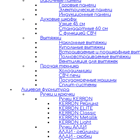
Варочные панели
Газовые панели
Электрические панели
Индукционные панели
Духовые шкафы
Узкие 45 см
Стандартные 60 см
С функцией СВЧ
Вытяжки
Наклонные вытяжки
Купольные вытяжки
Встраиваемые и подшкафные вы
Полновстраиваемые вытяжки
Вентиляция для вытяжек
Прочая техника
Холодильники
СВЧ печи
Посудомоечные машины
Сплит-системы
Лицевая фурнитура
Ручки и крючки
Ручки KERRON
KERRON Рейлинг
KERRON ELITE
KERRON Classic
KERRON Metallik
KERRON Light
Ручки АЛДИ
АЛДИ - рейлинги
АЛДИ - скобки