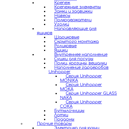
Крепеж
Крепежные элементы
Замки и задвижки
Навесы
Полкодержатели
Уголки
Направляющие для
ящиков
Шариковые
Скрытого монтажа
Роликовые
Ящики
Внутреннее наполнение
Сушки для посуды
Полки, корзины, вешалки
Наполнение гардеробов
Unihopper
Серия Unihopper
MONIKA
Серия Unihopper
MOKA
Серия Unihopper GLASS
NAKA
Серия Unihopper
COKA
Бутылочницы
Лотки
Поддоны
Прочие товары
Электрика для кухни