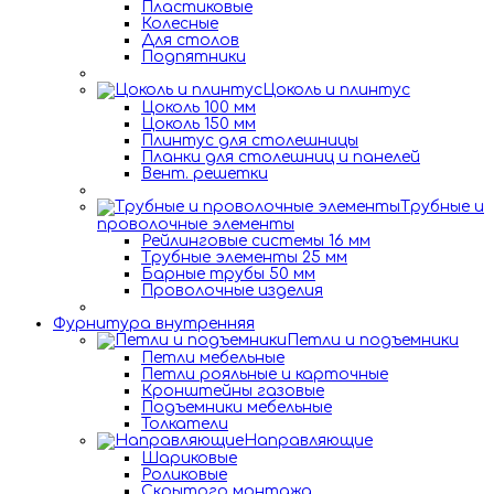
Пластиковые
Колесные
Для столов
Подпятники
Цоколь и плинтус
Цоколь 100 мм
Цоколь 150 мм
Плинтус для столешницы
Планки для столешниц и панелей
Вент. решетки
Трубные и
проволочные элементы
Рейлинговые системы 16 мм
Трубные элементы 25 мм
Барные трубы 50 мм
Проволочные изделия
Фурнитура внутренняя
Петли и подъемники
Петли мебельные
Петли рояльные и карточные
Кронштейны газовые
Подъемники мебельные
Толкатели
Направляющие
Шариковые
Роликовые
Скрытого монтажа