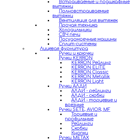
Встраиваемые и подшкафные
вытяжки
Полновстраиваемые
вытяжки
Вентиляция для вытяжек
Прочая техника
Холодильники
СВЧ печи
Посудомоечные машины
Сплит-системы
Лицевая фурнитура
Ручки и крючки
Ручки KERRON
KERRON Рейлинг
KERRON ELITE
KERRON Classic
KERRON Metallik
KERRON Light
Ручки АЛДИ
АЛДИ - рейлинги
АЛДИ - скобки
АЛДИ - торцевые и
врезные
Ручки SETE, AVIOR, MF
Торцевые и
профильные
Рейлинги
Скобки
Кнопки
Ручки METAX