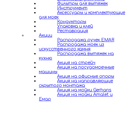
Фильтры для вытяжек
Инструмент
Аксессуары и комплектующие
для моек
Кондукторы
Упаковка и клей
Реставрация
Акции
Распродажа ручек EMAR
Распродажа моек из
искусственного камня
Распродажа вытяжек на
кухню
Акция на стрейч
Акция на посудомоечные
машины
Акция на офисные опоры
Акция на направляющие
скрытого монтажа
Акция на мойки Gerhans
Акция на мойки Amalet и
Емар