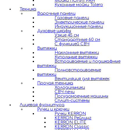
Мойки ПОЛИГРАН
Кухонные мойки Tolero
Техника
Варочные панели
Газовые панели
Электрические панели
Индукционные панели
Духовые шкафы
Узкие 45 см
Стандартные 60 см
С функцией СВЧ
Вытяжки
Наклонные вытяжки
Купольные вытяжки
Встраиваемые и подшкафные
вытяжки
Полновстраиваемые
вытяжки
Вентиляция для вытяжек
Прочая техника
Холодильники
СВЧ печи
Посудомоечные машины
Сплит-системы
Лицевая фурнитура
Ручки и крючки
Ручки KERRON
KERRON Рейлинг
KERRON ELITE
KERRON Classic