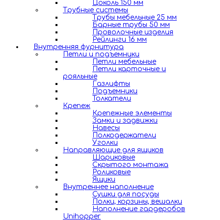
Цоколь 150 мм
Трубные системы
Трубы мебельные 25 мм
Барные трубы 50 мм
Проволочные изделия
Рейлинги 16 мм
Внутренняя фурнитура
Петли и подъемники
Петли мебельные
Петли карточные и
рояльные
Газлифты
Подъемники
Толкатели
Крепеж
Крепежные элементы
Замки и задвижки
Навесы
Полкодержатели
Уголки
Направляющие для ящиков
Шариковые
Скрытого монтажа
Роликовые
Ящики
Внутреннее наполнение
Сушки для посуды
Полки, корзины, вешалки
Наполнение гардеробов
Unihopper