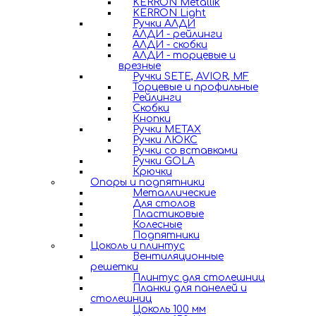
KERRON Metallik
KERRON Light
Ручки АЛДИ
АЛДИ - рейлинги
АЛДИ - скобки
АЛДИ - торцевые и
врезные
Ручки SETE, AVIOR, MF
Торцевые и профильные
Рейлинги
Скобки
Кнопки
Ручки METAX
Ручки ЛЮКС
Ручки со вставками
Ручки GOLA
Крючки
Опоры и подпятники
Металлические
Для столов
Пластиковые
Колесные
Подпятники
Цоколь и плинтус
Вентиляционные
решетки
Плинтус для столешниц
Планки для панелей и
столешниц
Цоколь 100 мм