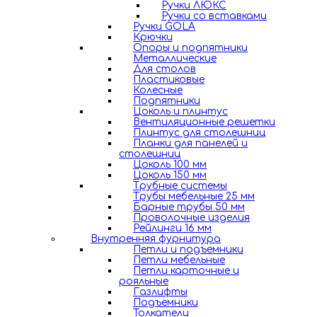
Ручки ЛЮКС
Ручки со вставками
Ручки GOLA
Крючки
Опоры и подпятники
Металлические
Для столов
Пластиковые
Колесные
Подпятники
Цоколь и плинтус
Вентиляционные решетки
Плинтус для столешниц
Планки для панелей и
столешниц
Цоколь 100 мм
Цоколь 150 мм
Трубные системы
Трубы мебельные 25 мм
Барные трубы 50 мм
Проволочные изделия
Рейлинги 16 мм
Внутренняя фурнитура
Петли и подъемники
Петли мебельные
Петли карточные и
рояльные
Газлифты
Подъемники
Толкатели