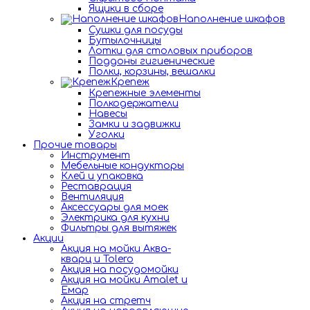
Ящики в сборе
Наполнение шкафов
Сушки для посуды
Бутылочницы
Лотки для столовых приборов
Поддоны гигиенические
Полки, корзины, вешалки
Крепеж
Крепежные элементы
Полкодержатели
Навесы
Замки и задвижки
Уголки
Прочие товары
Инструмент
Мебельные кондукторы
Клей и упаковка
Реставрация
Вентиляция
Аксессуары для моек
Электрика для кухни
Фильтры для вытяжек
Акции
Акция на мойки Аква-
кварц и Tolero
Акция на посудомойки
Акция на мойки Amalet и
Емар
Акция на стретч