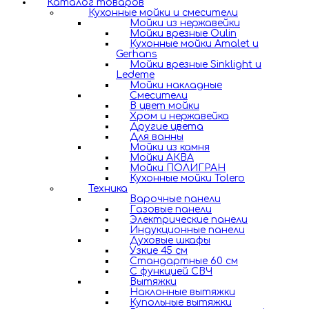
Каталог товаров
Кухонные мойки и смесители
Мойки из нержавейки
Мойки врезные Oulin
Кухонные мойки Amalet и
Gerhans
Мойки врезные Sinklight и
Ledeme
Мойки накладные
Смесители
В цвет мойки
Хром и нержавейка
Другие цвета
Для ванны
Мойки из камня
Мойки АКВА
Мойки ПОЛИГРАН
Кухонные мойки Tolero
Техника
Варочные панели
Газовые панели
Электрические панели
Индукционные панели
Духовые шкафы
Узкие 45 см
Стандартные 60 см
С функцией СВЧ
Вытяжки
Наклонные вытяжки
Купольные вытяжки