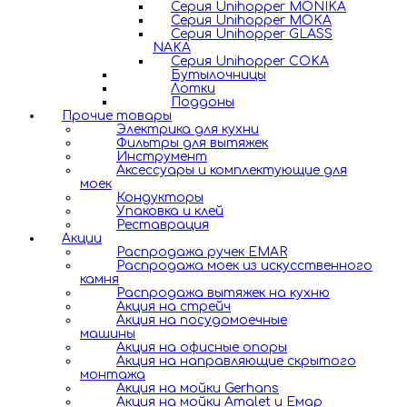
Серия Unihopper MONIKA
Серия Unihopper MOKA
Серия Unihopper GLASS
NAKA
Серия Unihopper COKA
Бутылочницы
Лотки
Поддоны
Прочие товары
Электрика для кухни
Фильтры для вытяжек
Инструмент
Аксессуары и комплектующие для
моек
Кондукторы
Упаковка и клей
Реставрация
Акции
Распродажа ручек EMAR
Распродажа моек из искусственного
камня
Распродажа вытяжек на кухню
Акция на стрейч
Акция на посудомоечные
машины
Акция на офисные опоры
Акция на направляющие скрытого
монтажа
Акция на мойки Gerhans
Акция на мойки Amalet и Емар