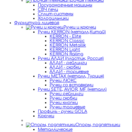
Прочая техника
Посудомоечные машины
СВЧ печи
Сплит-системы
Холодильники
Фурнитура лицевая
Ручки и крючки
Ручки KERRON (металл,Китай)
KERRON - Elite
KERRON Classic
KERRON Metallik
KERRON Light
KERRON Railing
Ручки АЛДИ (пластик, Россия)
АЛДИ - рейлинги
АЛДИ - скобки
АЛДИ - торцевые
Ручки METAX (металл, Турция)
Ручки ЛЮКС
Ручки со вставками
Ручки SETE, AVIOR, MF (металл)
Ручки рейлинги
Ручки скобки
Ручки кнопки
Ручки торцевые
Профиль - ручки GOLA
Крючки
Опоры, подпятники
Металлические