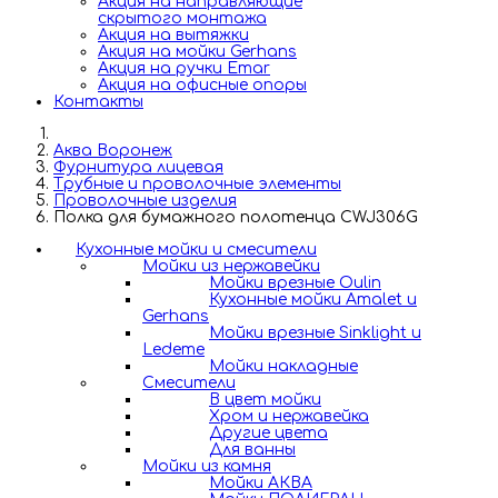
Акция на направляющие
скрытого монтажа
Акция на вытяжки
Акция на мойки Gerhans
Акция на ручки Emar
Акция на офисные опоры
Контакты
Аква Воронеж
Фурнитура лицевая
Трубные и проволочные элементы
Проволочные изделия
Полка для бумажного полотенца CWJ306G
Кухонные мойки и смесители
Мойки из нержавейки
Мойки врезные Oulin
Кухонные мойки Amalet и
Gerhans
Мойки врезные Sinklight и
Ledeme
Мойки накладные
Смесители
В цвет мойки
Хром и нержавейка
Другие цвета
Для ванны
Мойки из камня
Мойки АКВА