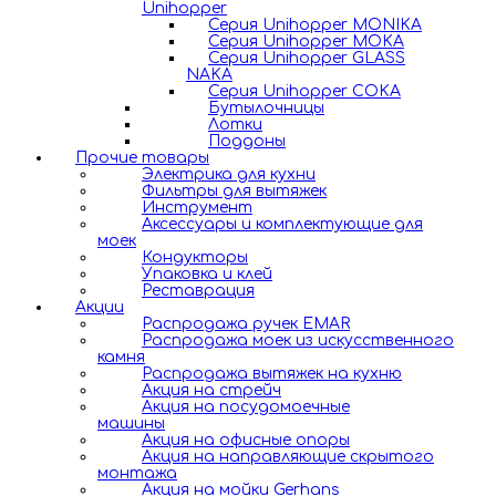
Unihopper
Серия Unihopper MONIKA
Серия Unihopper MOKA
Серия Unihopper GLASS
NAKA
Серия Unihopper COKA
Бутылочницы
Лотки
Поддоны
Прочие товары
Электрика для кухни
Фильтры для вытяжек
Инструмент
Аксессуары и комплектующие для
моек
Кондукторы
Упаковка и клей
Реставрация
Акции
Распродажа ручек EMAR
Распродажа моек из искусственного
камня
Распродажа вытяжек на кухню
Акция на стрейч
Акция на посудомоечные
машины
Акция на офисные опоры
Акция на направляющие скрытого
монтажа
Акция на мойки Gerhans