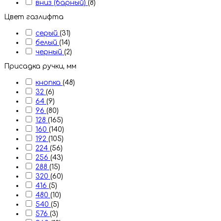
вниз (барный)
(8)
Цвет газлифта
серый
(31)
белый
(14)
черный
(2)
Присадка ручки, мм
кнопка
(48)
32
(6)
64
(9)
96
(80)
128
(165)
160
(140)
192
(105)
224
(56)
256
(43)
288
(15)
320
(60)
416
(5)
480
(10)
540
(5)
576
(3)