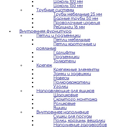
Цоколь 100 мм
Цоколь 150 мм
Трубные системы
Трубы мебельные 25 мм
Барные трубы 50 мм
Проволочные изделия
Рейлинги 16 мм
Внутренняя фурнитура
Петли и подъемники
Петли мебельные
Петли карточные и
рояльные
Газлифты
Подъемники
Толкатели
Крепеж
Крепежные элементы
Замки и задвижки
Навесы
Полкодержатели
Уголки
Направляющие для ящиков
Шариковые
Скрытого монтажа
Роликовые
Ящики
Внутреннее наполнение
Сушки для посуды
Полки, корзины, вешалки
Наполнение гардеробов