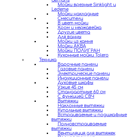
Gerhans
Мойки врезные Sinklight и
Ledeme
Мойки накладные
Смесители
В цвет мойки
Хром и нержавейка
Другие цвета
Для ванны
Мойки из камня
Мойки АКВА
Мойки ПОЛИГРАН
Кухонные мойки Tolero
Техника
Варочные панели
Газовые панели
Электрические панели
Индукционные панели
Духовые шкафы
Узкие 45 см
Стандартные 60 см
С функцией СВЧ
Вытяжки
Наклонные вытяжки
Купольные вытяжки
Встраиваемые и подшкафные
вытяжки
Полновстраиваемые
вытяжки
Вентиляция для вытяжек