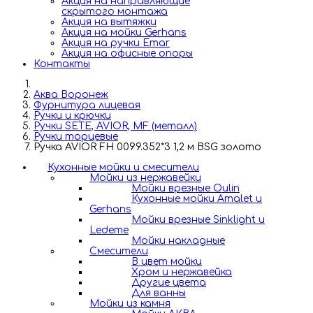
Акция на направляющие
скрытого монтажа
Акция на вытяжки
Акция на мойки Gerhans
Акция на ручки Emar
Акция на офисные опоры
Контакты
Аква Воронеж
Фурнитура лицевая
Ручки и крючки
Ручки SETE, AVIOR, MF (металл)
Ручки торцевые
Ручка AVIOR FH 0099.352*3 1,2 м BSG золото
Кухонные мойки и смесители
Мойки из нержавейки
Мойки врезные Oulin
Кухонные мойки Amalet и
Gerhans
Мойки врезные Sinklight и
Ledeme
Мойки накладные
Смесители
В цвет мойки
Хром и нержавейка
Другие цвета
Для ванны
Мойки из камня