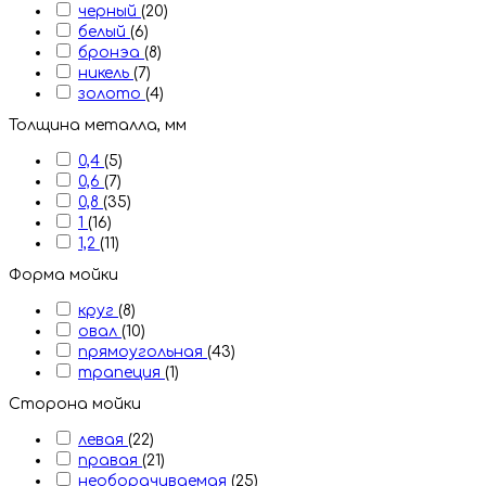
черный
(20)
белый
(6)
бронэа
(8)
никель
(7)
золото
(4)
Толщина металла, мм
0,4
(5)
0,6
(7)
0,8
(35)
1
(16)
1,2
(11)
Форма мойки
круг
(8)
овал
(10)
прямоугольная
(43)
трапеция
(1)
Сторона мойки
левая
(22)
правая
(21)
необорачиваемая
(25)