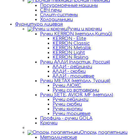
Прочая техника
Посудомоечные машины
СВЧ печи
Сплит-системы
Холодильники
Фурнитура лицевая
Ручки и крючки
Ручки KERRON (металл,Китай)
KERRON - Elite
KERRON Classic
KERRON Metallik
KERRON Light
KERRON Railing
Ручки АЛДИ (пластик, Россия)
АЛДИ - рейлинги
АЛДИ - скобки
АЛДИ - торцевые
Ручки METAX (металл, Турция)
Ручки ЛЮКС
Ручки со вставками
Ручки SETE, AVIOR, MF (металл)
Ручки рейлинги
Ручки скобки
Ручки кнопки
Ручки торцевые
Профиль - ручки GOLA
Крючки
Опоры, подпятники
Металлические