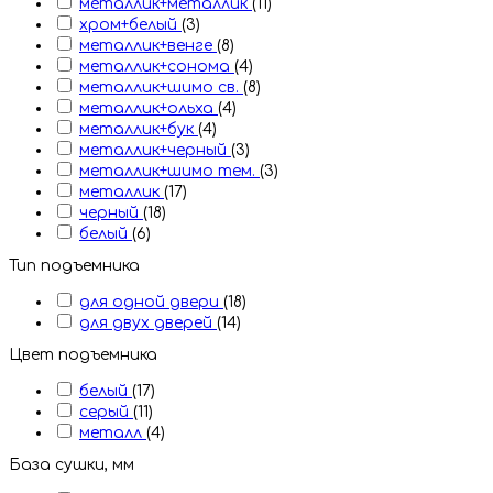
металлик+металлик
(11)
хром+белый
(3)
металлик+венге
(8)
металлик+сонома
(4)
металлик+шимо св.
(8)
металлик+ольха
(4)
металлик+бук
(4)
металлик+черный
(3)
металлик+шимо тем.
(3)
металлик
(17)
черный
(18)
белый
(6)
Тип подъемника
для одной двери
(18)
для двух дверей
(14)
Цвет подъемника
белый
(17)
серый
(11)
металл
(4)
База сушки, мм