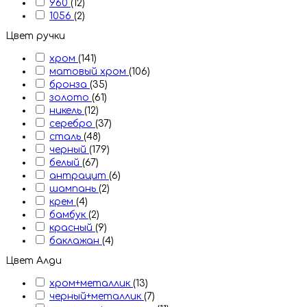
960
(12)
1056
(2)
Цвет ручки
хром
(141)
матовый хром
(106)
бронза
(35)
золото
(61)
никель
(12)
серебро
(37)
сталь
(48)
черный
(179)
белый
(67)
антрацит
(6)
шампань
(2)
крем
(4)
бамбук
(2)
красный
(9)
баклажан
(4)
Цвет Алди
хром+металлик
(13)
черный+металлик
(7)