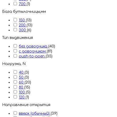
700
(1)
База бутылочницы,мм
150
(13)
200
(13)
300
(6)
Тип выдвижения
без доводчика
(40)
с доводчиком
(81)
push-to-open
(35)
Нагрузка, N
40
(3)
50
(3)
60
(20)
80
(15)
100
(5)
120
(1)
Направление открытия
вверх (обычный)
(39)