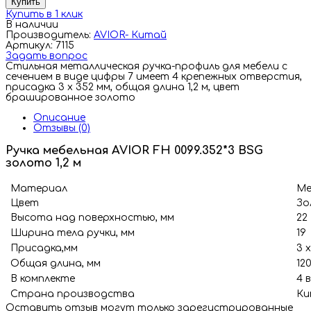
Купить
Купить в 1 клик
В наличии
Производитель:
AVIOR- Китай
Артикул: 7115
Задать вопрос
Стильная металлическая ручка-профиль для мебели с
сечением в виде цифры 7 имеет 4 крепежных отверстия,
присадка 3 х 352 мм, общая длина 1,2 м, цвет
брашированное золото
Описание
Отзывы (0)
Ручка мебельная AVIOR FH 0099.352*3 BSG
золото 1,2 м
Материал
Ме
Цвет
Зо
Высота над поверхностью, мм
22
Ширина тела ручки, мм
19
Присадка,мм
3 х
Общая длина, мм
12
В комплекте
4 
Страна производства
Ки
Оставить отзыв могут только зарегистрированные