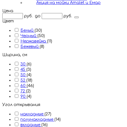
Акция на мойки Amalet и Емар
Цена
руб.
до
руб.
Цвет
Белый
(30)
Черный
(50)
Нержавейка
(11)
Бежевый
(8)
Ширина, см
30
(6)
45
(3)
50
(4)
52
(18)
60
(46)
72
(2)
90
(4)
Угол открывания
накладные
(27)
полунакладные
(14)
вкладные
(16)