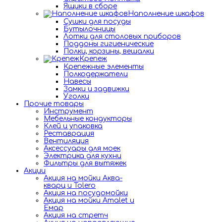
Ящики в сборе
Наполнение шкафов
Сушки для посуды
Бутылочницы
Лотки для столовых приборов
Поддоны гигиенические
Полки, корзины, вешалки
Крепеж
Крепежные элементы
Полкодержатели
Навесы
Замки и задвижки
Уголки
Прочие товары
Инструмент
Мебельные кондукторы
Клей и упаковка
Реставрация
Вентиляция
Аксессуары для моек
Электрика для кухни
Фильтры для вытяжек
Акции
Акция на мойки Аква-
кварц и Tolero
Акция на посудомойки
Акция на мойки Amalet и
Емар
Акция на стретч