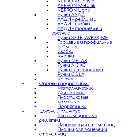
KERRON Classic
KERRON Metallik
KERRON Light
Ручки АЛДИ
АЛДИ - рейлинги
АЛДИ - скобки
АЛДИ - торцевые и
врезные
Ручки SETE, AVIOR, MF
Торцевые и профильные
Рейлинги
Скобки
Кнопки
Ручки METAX
Ручки ЛЮКС
Ручки со вставками
Ручки GOLA
Крючки
Опоры и подпятники
Металлические
Для столов
Пластиковые
Колесные
Подпятники
Цоколь и плинтус
Вентиляционные
решетки
Плинтус для столешниц
Планки для панелей и
столешниц