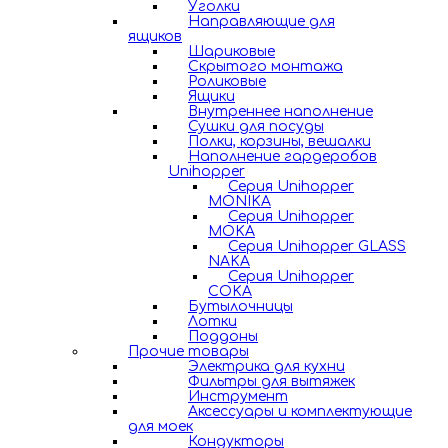
Уголки
Направляющие для
ящиков
Шариковые
Скрытого монтажа
Роликовые
Ящики
Внутреннее наполнение
Сушки для посуды
Полки, корзины, вешалки
Наполнение гардеробов
Unihopper
Серия Unihopper
MONIKA
Серия Unihopper
MOKA
Серия Unihopper GLASS
NAKA
Серия Unihopper
COKA
Бутылочницы
Лотки
Поддоны
Прочие товары
Электрика для кухни
Фильтры для вытяжек
Инструмент
Аксессуары и комплектующие
для моек
Кондукторы