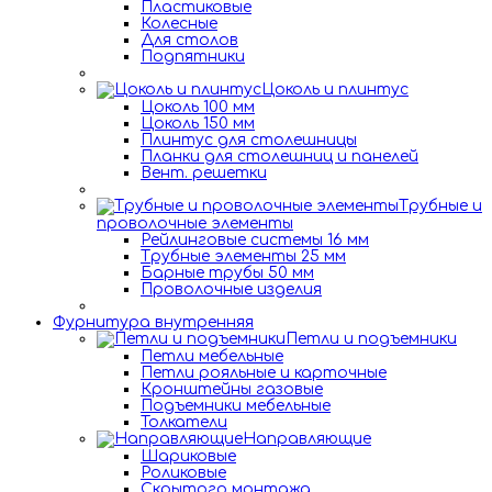
Пластиковые
Колесные
Для столов
Подпятники
Цоколь и плинтус
Цоколь 100 мм
Цоколь 150 мм
Плинтус для столешницы
Планки для столешниц и панелей
Вент. решетки
Трубные и
проволочные элементы
Рейлинговые системы 16 мм
Трубные элементы 25 мм
Барные трубы 50 мм
Проволочные изделия
Фурнитура внутренняя
Петли и подъемники
Петли мебельные
Петли рояльные и карточные
Кронштейны газовые
Подъемники мебельные
Толкатели
Направляющие
Шариковые
Роликовые
Скрытого монтажа