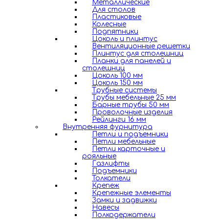
Металлические
Для столов
Пластиковые
Колесные
Подпятники
Цоколь и плинтус
Вентиляционные решетки
Плинтус для столешниц
Планки для панелей и
столешниц
Цоколь 100 мм
Цоколь 150 мм
Трубные системы
Трубы мебельные 25 мм
Барные трубы 50 мм
Проволочные изделия
Рейлинги 16 мм
Внутренняя фурнитура
Петли и подъемники
Петли мебельные
Петли карточные и
рояльные
Газлифты
Подъемники
Толкатели
Крепеж
Крепежные элементы
Замки и задвижки
Навесы
Полкодержатели