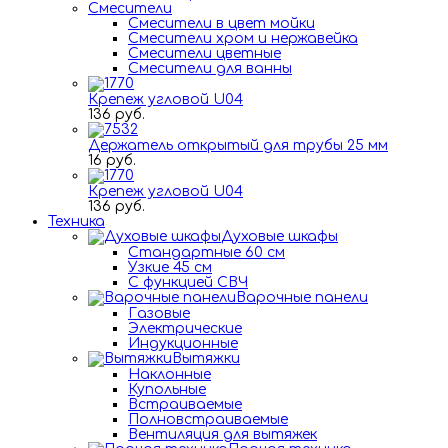
Смесители
Смесители в цвет мойки
Смесители хром и нержавейка
Смесители цветные
Смесители для ванны
Крепеж угловой U04
136 руб.
Держатель открытый для трубы 25 мм
16 руб.
Крепеж угловой U04
136 руб.
Техника
Духовые шкафы
Стандартные 60 см
Узкие 45 см
С функцией СВЧ
Варочные панели
Газовые
Электрические
Индукционные
Вытяжки
Наклонные
Купольные
Встраиваемые
Полновстраиваемые
Вентиляция для вытяжек