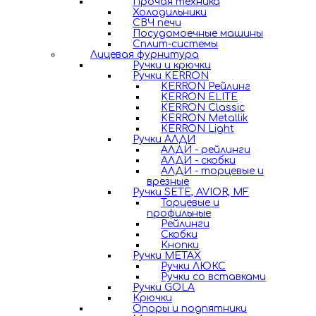
Прочая техника
Холодильники
СВЧ печи
Посудомоечные машины
Сплит-системы
Лицевая фурнитура
Ручки и крючки
Ручки KERRON
KERRON Рейлинг
KERRON ELITE
KERRON Classic
KERRON Metallik
KERRON Light
Ручки АЛДИ
АЛДИ - рейлинги
АЛДИ - скобки
АЛДИ - торцевые и
врезные
Ручки SETE, AVIOR, MF
Торцевые и
профильные
Рейлинги
Скобки
Кнопки
Ручки METAX
Ручки ЛЮКС
Ручки со вставками
Ручки GOLA
Крючки
Опоры и подпятники