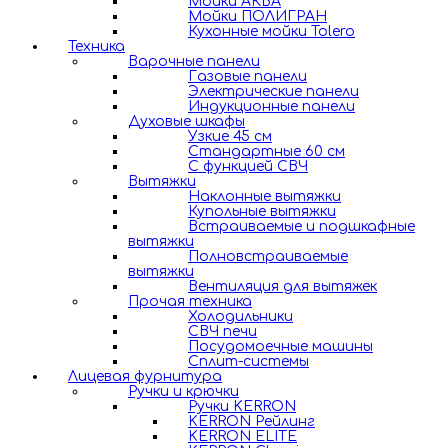
Мойки АКВА
Мойки ПОЛИГРАН
Кухонные мойки Tolero
Техника
Варочные панели
Газовые панели
Электрические панели
Индукционные панели
Духовые шкафы
Узкие 45 см
Стандартные 60 см
С функцией СВЧ
Вытяжки
Наклонные вытяжки
Купольные вытяжки
Встраиваемые и подшкафные
вытяжки
Полновстраиваемые
вытяжки
Вентиляция для вытяжек
Прочая техника
Холодильники
СВЧ печи
Посудомоечные машины
Сплит-системы
Лицевая фурнитура
Ручки и крючки
Ручки KERRON
KERRON Рейлинг
KERRON ELITE