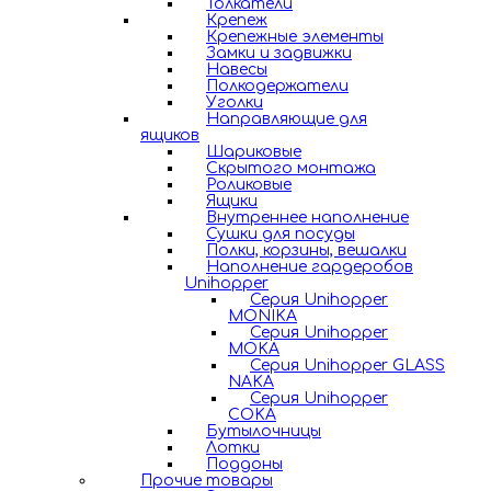
Толкатели
Крепеж
Крепежные элементы
Замки и задвижки
Навесы
Полкодержатели
Уголки
Направляющие для
ящиков
Шариковые
Скрытого монтажа
Роликовые
Ящики
Внутреннее наполнение
Сушки для посуды
Полки, корзины, вешалки
Наполнение гардеробов
Unihopper
Серия Unihopper
MONIKA
Серия Unihopper
MOKA
Серия Unihopper GLASS
NAKA
Серия Unihopper
COKA
Бутылочницы
Лотки
Поддоны
Прочие товары