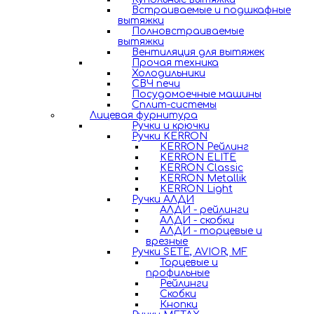
Встраиваемые и подшкафные
вытяжки
Полновстраиваемые
вытяжки
Вентиляция для вытяжек
Прочая техника
Холодильники
СВЧ печи
Посудомоечные машины
Сплит-системы
Лицевая фурнитура
Ручки и крючки
Ручки KERRON
KERRON Рейлинг
KERRON ELITE
KERRON Classic
KERRON Metallik
KERRON Light
Ручки АЛДИ
АЛДИ - рейлинги
АЛДИ - скобки
АЛДИ - торцевые и
врезные
Ручки SETE, AVIOR, MF
Торцевые и
профильные
Рейлинги
Скобки
Кнопки