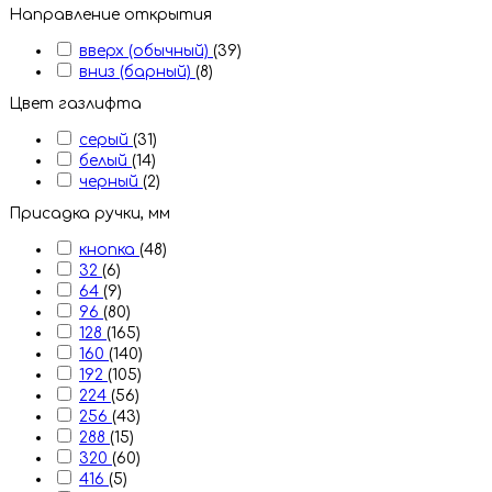
Направление открытия
вверх (обычный)
(39)
вниз (барный)
(8)
Цвет газлифта
серый
(31)
белый
(14)
черный
(2)
Присадка ручки, мм
кнопка
(48)
32
(6)
64
(9)
96
(80)
128
(165)
160
(140)
192
(105)
224
(56)
256
(43)
288
(15)
320
(60)
416
(5)