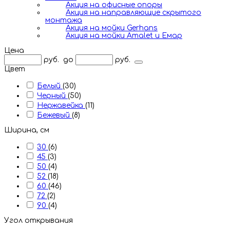
Акция на офисные опоры
Акция на направляющие скрытого
монтажа
Акция на мойки Gerhans
Акция на мойки Amalet и Емар
Цена
руб.
до
руб.
Цвет
Белый
(30)
Черный
(50)
Нержавейка
(11)
Бежевый
(8)
Ширина, см
30
(6)
45
(3)
50
(4)
52
(18)
60
(46)
72
(2)
90
(4)
Угол открывания