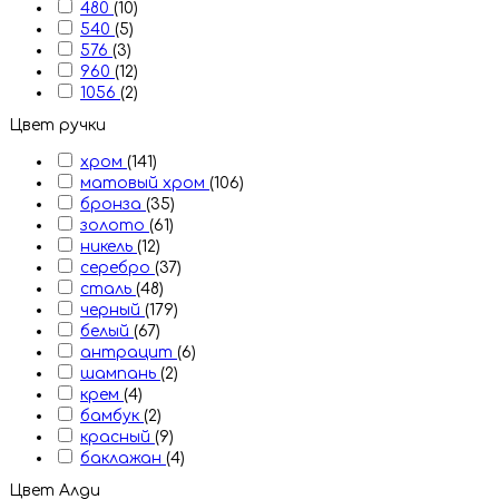
480
(10)
540
(5)
576
(3)
960
(12)
1056
(2)
Цвет ручки
хром
(141)
матовый хром
(106)
бронза
(35)
золото
(61)
никель
(12)
серебро
(37)
сталь
(48)
черный
(179)
белый
(67)
антрацит
(6)
шампань
(2)
крем
(4)
бамбук
(2)
красный
(9)
баклажан
(4)
Цвет Алди