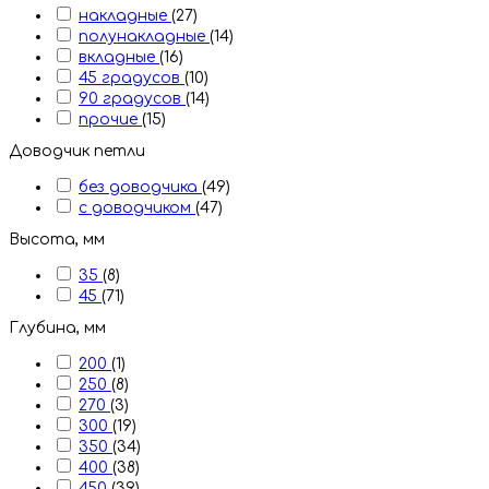
накладные
(27)
полунакладные
(14)
вкладные
(16)
45 градусов
(10)
90 градусов
(14)
прочие
(15)
Доводчик петли
без доводчика
(49)
с доводчиком
(47)
Высота, мм
35
(8)
45
(71)
Глубина, мм
200
(1)
250
(8)
270
(3)
300
(19)
350
(34)
400
(38)
450
(39)