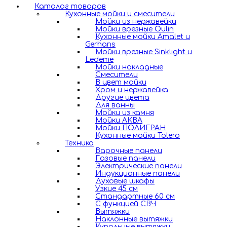
Каталог товаров
Кухонные мойки и смесители
Мойки из нержавейки
Мойки врезные Oulin
Кухонные мойки Amalet и
Gerhans
Мойки врезные Sinklight и
Ledeme
Мойки накладные
Смесители
В цвет мойки
Хром и нержавейка
Другие цвета
Для ванны
Мойки из камня
Мойки АКВА
Мойки ПОЛИГРАН
Кухонные мойки Tolero
Техника
Варочные панели
Газовые панели
Электрические панели
Индукционные панели
Духовые шкафы
Узкие 45 см
Стандартные 60 см
С функцией СВЧ
Вытяжки
Наклонные вытяжки
Купольные вытяжки