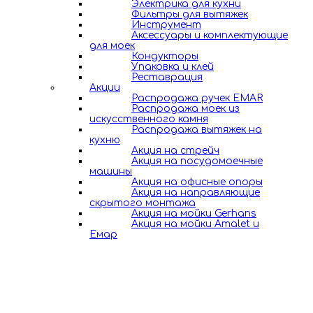
Электрика для кухни
Фильтры для вытяжек
Инструмент
Аксессуары и комплектующие
для моек
Кондукторы
Упаковка и клей
Реставрация
Акции
Распродажа ручек EMAR
Распродажа моек из
искусственного камня
Распродажа вытяжек на
кухню
Акция на стрейч
Акция на посудомоечные
машины
Акция на офисные опоры
Акция на направляющие
скрытого монтажа
Акция на мойки Gerhans
Акция на мойки Amalet и
Емар