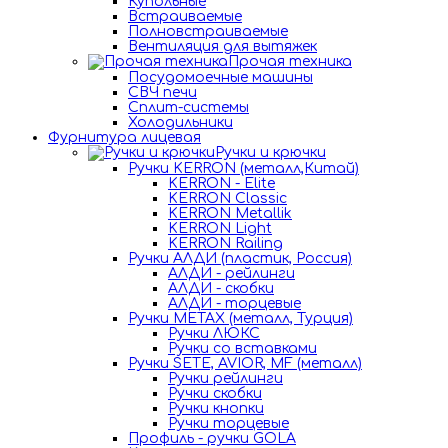
Купольные
Встраиваемые
Полновстраиваемые
Вентиляция для вытяжек
Прочая техника
Посудомоечные машины
СВЧ печи
Сплит-системы
Холодильники
Фурнитура лицевая
Ручки и крючки
Ручки KERRON (металл,Китай)
KERRON - Elite
KERRON Classic
KERRON Metallik
KERRON Light
KERRON Railing
Ручки АЛДИ (пластик, Россия)
АЛДИ - рейлинги
АЛДИ - скобки
АЛДИ - торцевые
Ручки METAX (металл, Турция)
Ручки ЛЮКС
Ручки со вставками
Ручки SETE, AVIOR, MF (металл)
Ручки рейлинги
Ручки скобки
Ручки кнопки
Ручки торцевые
Профиль - ручки GOLA