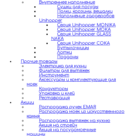
Внутреннее наполнение
Сушки для посуды
Полки, корзины, вешалки
Наполнение гардеробов
Unihopper
Серия Unihopper MONIKA
Серия Unihopper MOKA
Серия Unihopper GLASS
NAKA
Серия Unihopper COKA
Бутылочницы
Лотки
Поддоны
Прочие товары
Электрика для кухни
Фильтры для вытяжек
Инструмент
Аксессуары и комплектующие для
моек
Кондукторы
Упаковка и клей
Реставрация
Акции
Распродажа ручек EMAR
Распродажа моек из искусственного
камня
Распродажа вытяжек на кухню
Акция на стрейч
Акция на посудомоечные
машины