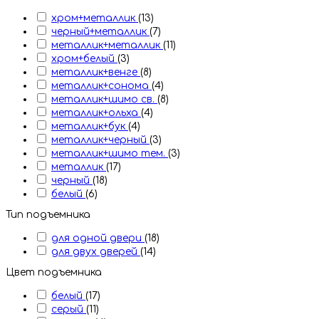
хром+металлик
(13)
черный+металлик
(7)
металлик+металлик
(11)
хром+белый
(3)
металлик+венге
(8)
металлик+сонома
(4)
металлик+шимо св.
(8)
металлик+ольха
(4)
металлик+бук
(4)
металлик+черный
(3)
металлик+шимо тем.
(3)
металлик
(17)
черный
(18)
белый
(6)
Тип подъемника
для одной двери
(18)
для двух дверей
(14)
Цвет подъемника
белый
(17)
серый
(11)