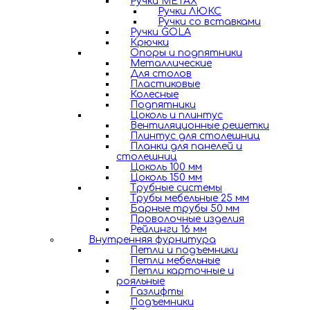
Ручки METAX
Ручки ЛЮКС
Ручки со вставками
Ручки GOLA
Крючки
Опоры и подпятники
Металлические
Для столов
Пластиковые
Колесные
Подпятники
Цоколь и плинтус
Вентиляционные решетки
Плинтус для столешниц
Планки для панелей и
столешниц
Цоколь 100 мм
Цоколь 150 мм
Трубные системы
Трубы мебельные 25 мм
Барные трубы 50 мм
Проволочные изделия
Рейлинги 16 мм
Внутренняя фурнитура
Петли и подъемники
Петли мебельные
Петли карточные и
рояльные
Газлифты
Подъемники