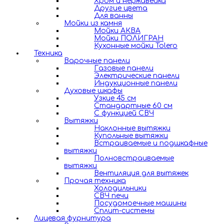
Хром и нержавейка
Другие цвета
Для ванны
Мойки из камня
Мойки АКВА
Мойки ПОЛИГРАН
Кухонные мойки Tolero
Техника
Варочные панели
Газовые панели
Электрические панели
Индукционные панели
Духовые шкафы
Узкие 45 см
Стандартные 60 см
С функцией СВЧ
Вытяжки
Наклонные вытяжки
Купольные вытяжки
Встраиваемые и подшкафные
вытяжки
Полновстраиваемые
вытяжки
Вентиляция для вытяжек
Прочая техника
Холодильники
СВЧ печи
Посудомоечные машины
Сплит-системы
Лицевая фурнитура