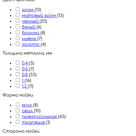
хром
(13)
матовый хром
(13)
черный
(20)
белый
(6)
бронэа
(8)
никель
(7)
золото
(4)
Толщина металла, мм
0,4
(5)
0,6
(7)
0,8
(35)
1
(16)
1,2
(11)
Форма мойки
круг
(8)
овал
(10)
прямоугольная
(43)
трапеция
(1)
Сторона мойки