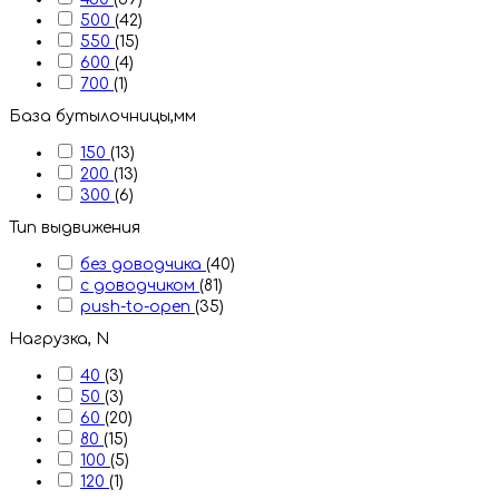
500
(42)
550
(15)
600
(4)
700
(1)
База бутылочницы,мм
150
(13)
200
(13)
300
(6)
Тип выдвижения
без доводчика
(40)
с доводчиком
(81)
push-to-open
(35)
Нагрузка, N
40
(3)
50
(3)
60
(20)
80
(15)
100
(5)
120
(1)