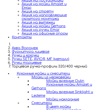
Акция на посудомойки
Акция на мойки Amalet и
Емар
Акция на стретч
Акция на направляющие
скрытого монтажа
Акция на вытяжки
Акция на мойки Gerhans
Акция на ручки Emar
Акция на офисные опоры
Контакты
Аква Воронеж
Фурнитура лицевая
Ручки и крючки
Ручки SETE, AVIOR, MF (металл)
Ручки торцевые
Торцевая ручка-профиль 320/400 черный
Кухонные мойки и смесители
Мойки из нержавейки
Мойки врезные Oulin
Кухонные мойки Amalet и
Gerhans
Мойки врезные Sinklight и
Ledeme
Мойки накладные
Смесители
В цвет мойки