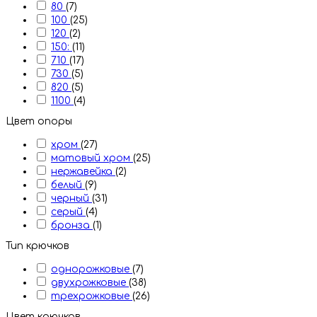
80
(7)
100
(25)
120
(2)
150:
(11)
710
(17)
730
(5)
820
(5)
1100
(4)
Цвет опоры
хром
(27)
матовый хром
(25)
нержавейка
(2)
белый
(9)
черный
(31)
серый
(4)
бронза
(1)
Тип крючков
однорожковые
(7)
двухрожковые
(38)
трехрожковые
(26)
Цвет крючков