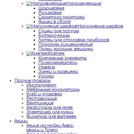
Направляющие
Шариковые
Роликовые
Скрытого монтажа
Ящики в сборе
Наполнение шкафов
Сушки для посуды
Бутылочницы
Лотки для столовых приборов
Поддоны гигиенические
Полки, корзины, вешалки
Крепеж
Крепежные элементы
Полкодержатели
Навесы
Замки и задвижки
Уголки
Прочие товары
Инструмент
Мебельные кондукторы
Клей и упаковка
Реставрация
Вентиляция
Аксессуары для моек
Электрика для кухни
Фильтры для вытяжек
Акции
Акция на мойки Аква-
кварц и Tolero