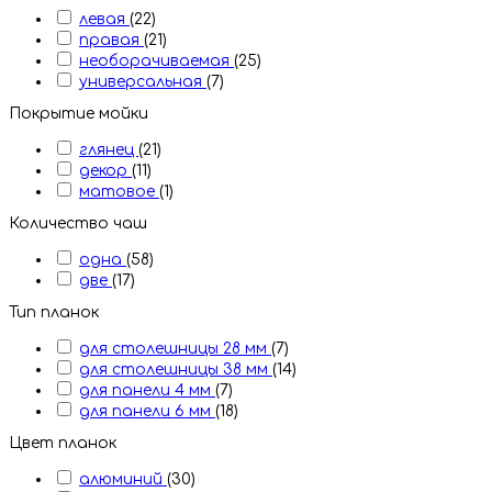
левая
(22)
правая
(21)
необорачиваемая
(25)
универсальная
(7)
Покрытие мойки
глянец
(21)
декор
(11)
матовое
(1)
Количество чаш
одна
(58)
две
(17)
Тип планок
для столешницы 28 мм
(7)
для столешницы 38 мм
(14)
для панели 4 мм
(7)
для панели 6 мм
(18)
Цвет планок
алюминий
(30)