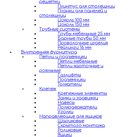
решетки
Плинтус для столешниц
Планки для панелей и
столешниц
Цоколь 100 мм
Цоколь 150 мм
Трубные системы
Трубы мебельные 25 мм
Барные трубы 50 мм
Проволочные изделия
Рейлинги 16 мм
Внутренняя фурнитура
Петли и подъемники
Петли мебельные
Петли карточные и
рояльные
Газлифты
Подъемники
Толкатели
Крепеж
Крепежные элементы
Замки и задвижки
Навесы
Полкодержатели
Уголки
Направляющие для ящиков
Шариковые
Скрытого монтажа
Роликовые
Ящики