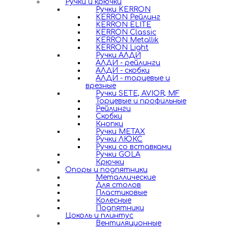
Ручки и крючки
Ручки KERRON
KERRON Рейлинг
KERRON ELITE
KERRON Classic
KERRON Metallik
KERRON Light
Ручки АЛДИ
АЛДИ - рейлинги
АЛДИ - скобки
АЛДИ - торцевые и
врезные
Ручки SETE, AVIOR, MF
Торцевые и профильные
Рейлинги
Скобки
Кнопки
Ручки METAX
Ручки ЛЮКС
Ручки со вставками
Ручки GOLA
Крючки
Опоры и подпятники
Металлические
Для столов
Пластиковые
Колесные
Подпятники
Цоколь и плинтус
Вентиляционные