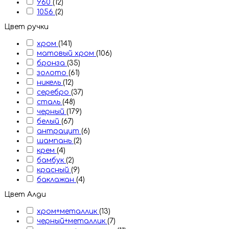
960
(12)
1056
(2)
Цвет ручки
хром
(141)
матовый хром
(106)
бронза
(35)
золото
(61)
никель
(12)
серебро
(37)
сталь
(48)
черный
(179)
белый
(67)
антрацит
(6)
шампань
(2)
крем
(4)
бамбук
(2)
красный
(9)
баклажан
(4)
Цвет Алди
хром+металлик
(13)
черный+металлик
(7)