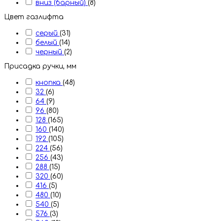
вниз (барный)
(8)
Цвет газлифта
серый
(31)
белый
(14)
черный
(2)
Присадка ручки, мм
кнопка
(48)
32
(6)
64
(9)
96
(80)
128
(165)
160
(140)
192
(105)
224
(56)
256
(43)
288
(15)
320
(60)
416
(5)
480
(10)
540
(5)
576
(3)