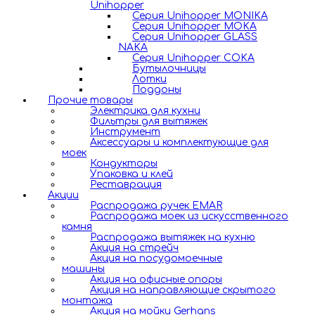
Unihopper
Серия Unihopper MONIKA
Серия Unihopper MOKA
Серия Unihopper GLASS
NAKA
Серия Unihopper COKA
Бутылочницы
Лотки
Поддоны
Прочие товары
Электрика для кухни
Фильтры для вытяжек
Инструмент
Аксессуары и комплектующие для
моек
Кондукторы
Упаковка и клей
Реставрация
Акции
Распродажа ручек EMAR
Распродажа моек из искусственного
камня
Распродажа вытяжек на кухню
Акция на стрейч
Акция на посудомоечные
машины
Акция на офисные опоры
Акция на направляющие скрытого
монтажа
Акция на мойки Gerhans