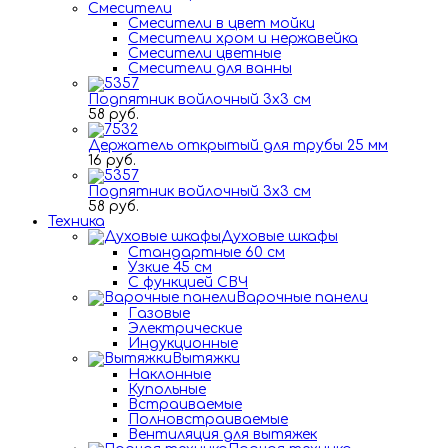
Смесители
Смесители в цвет мойки
Смесители хром и нержавейка
Смесители цветные
Смесители для ванны
Подпятник войлочный 3х3 см
58 руб.
Держатель открытый для трубы 25 мм
16 руб.
Подпятник войлочный 3х3 см
58 руб.
Техника
Духовые шкафы
Стандартные 60 см
Узкие 45 см
С функцией СВЧ
Варочные панели
Газовые
Электрические
Индукционные
Вытяжки
Наклонные
Купольные
Встраиваемые
Полновстраиваемые
Вентиляция для вытяжек