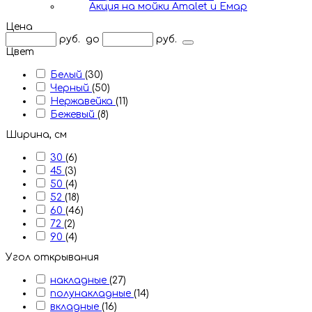
Акция на мойки Amalet и Емар
Цена
руб.
до
руб.
Цвет
Белый
(30)
Черный
(50)
Нержавейка
(11)
Бежевый
(8)
Ширина, см
30
(6)
45
(3)
50
(4)
52
(18)
60
(46)
72
(2)
90
(4)
Угол открывания
накладные
(27)
полунакладные
(14)
вкладные
(16)