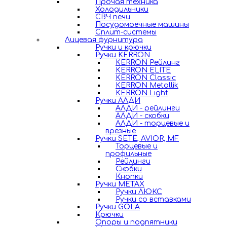
Прочая техника
Холодильники
СВЧ печи
Посудомоечные машины
Сплит-системы
Лицевая фурнитура
Ручки и крючки
Ручки KERRON
KERRON Рейлинг
KERRON ELITE
KERRON Classic
KERRON Metallik
KERRON Light
Ручки АЛДИ
АЛДИ - рейлинги
АЛДИ - скобки
АЛДИ - торцевые и
врезные
Ручки SETE, AVIOR, MF
Торцевые и
профильные
Рейлинги
Скобки
Кнопки
Ручки METAX
Ручки ЛЮКС
Ручки со вставками
Ручки GOLA
Крючки
Опоры и подпятники