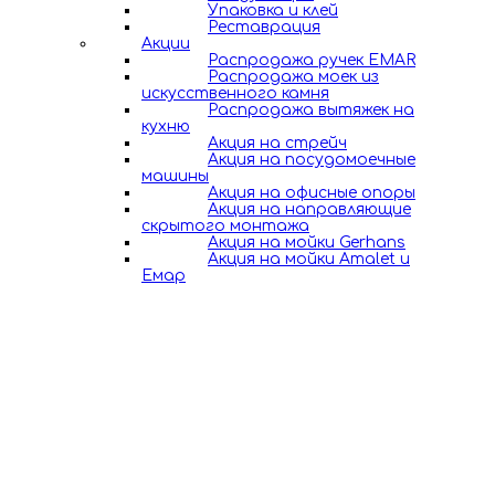
Упаковка и клей
Реставрация
Акции
Распродажа ручек EMAR
Распродажа моек из
искусственного камня
Распродажа вытяжек на
кухню
Акция на стрейч
Акция на посудомоечные
машины
Акция на офисные опоры
Акция на направляющие
скрытого монтажа
Акция на мойки Gerhans
Акция на мойки Amalet и
Емар