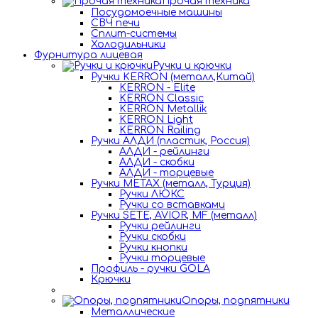
Прочая техника
Посудомоечные машины
СВЧ печи
Сплит-системы
Холодильники
Фурнитура лицевая
Ручки и крючки
Ручки KERRON (металл,Китай)
KERRON - Elite
KERRON Classic
KERRON Metallik
KERRON Light
KERRON Railing
Ручки АЛДИ (пластик, Россия)
АЛДИ - рейлинги
АЛДИ - скобки
АЛДИ - торцевые
Ручки METAX (металл, Турция)
Ручки ЛЮКС
Ручки со вставками
Ручки SETE, AVIOR, MF (металл)
Ручки рейлинги
Ручки скобки
Ручки кнопки
Ручки торцевые
Профиль - ручки GOLA
Крючки
Опоры, подпятники
Металлические