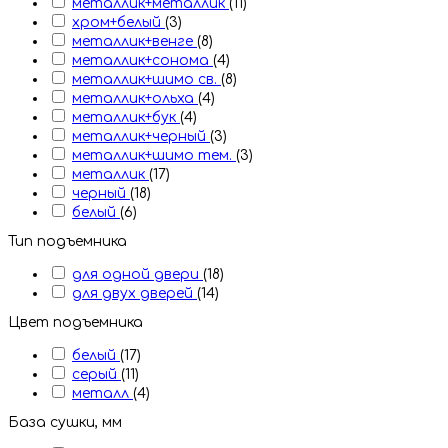
металлик+металлик
(11)
хром+белый
(3)
металлик+венге
(8)
металлик+сонома
(4)
металлик+шимо св.
(8)
металлик+ольха
(4)
металлик+бук
(4)
металлик+черный
(3)
металлик+шимо тем.
(3)
металлик
(17)
черный
(18)
белый
(6)
Тип подъемника
для одной двери
(18)
для двух дверей
(14)
Цвет подъемника
белый
(17)
серый
(11)
металл
(4)
База сушки, мм