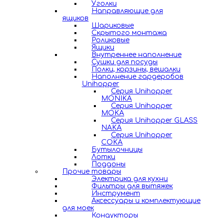
Уголки
Направляющие для
ящиков
Шариковые
Скрытого монтажа
Роликовые
Ящики
Внутреннее наполнение
Сушки для посуды
Полки, корзины, вешалки
Наполнение гардеробов
Unihopper
Серия Unihopper
MONIKA
Серия Unihopper
MOKA
Серия Unihopper GLASS
NAKA
Серия Unihopper
COKA
Бутылочницы
Лотки
Поддоны
Прочие товары
Электрика для кухни
Фильтры для вытяжек
Инструмент
Аксессуары и комплектующие
для моек
Кондукторы