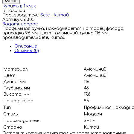
Купить
Купить в 1 клик
В наличии
Производитель:
Sete - Китай
Артикул: 6305
Задать вопрос
Профильная ручка, накладывается на торец фасада,
присадка 96 мм, цвет - алюминий, длина 116 мм,
производитель Sete, Китай
Описание
Отзывы (0)
Материал
Алюминий
Цвет
Алюминий
Длина, мм
116
Глубина, мм
45
Высота, мм
17,8
Присадка, мм
96
Тип
Профильная накладн
Стиль
Модерн
Производитель
SETE
Страна
Китай
Оставить отзыв могут только зарегистрированные