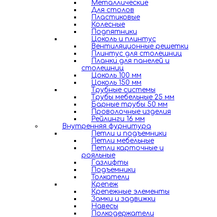
Металлические
Для столов
Пластиковые
Колесные
Подпятники
Цоколь и плинтус
Вентиляционные решетки
Плинтус для столешниц
Планки для панелей и
столешниц
Цоколь 100 мм
Цоколь 150 мм
Трубные системы
Трубы мебельные 25 мм
Барные трубы 50 мм
Проволочные изделия
Рейлинги 16 мм
Внутренняя фурнитура
Петли и подъемники
Петли мебельные
Петли карточные и
рояльные
Газлифты
Подъемники
Толкатели
Крепеж
Крепежные элементы
Замки и задвижки
Навесы
Полкодержатели