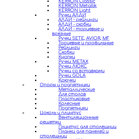
KERRON Classic
KERRON Metallik
KERRON Light
Ручки АЛДИ
АЛДИ - рейлинги
АЛДИ - скобки
АЛДИ - торцевые и
врезные
Ручки SETE, AVIOR, MF
Торцевые и профильные
Рейлинги
Скобки
Кнопки
Ручки METAX
Ручки ЛЮКС
Ручки со вставками
Ручки GOLA
Крючки
Опоры и подпятники
Металлические
Для столов
Пластиковые
Колесные
Подпятники
Цоколь и плинтус
Вентиляционные
решетки
Плинтус для столешниц
Планки для панелей и
столешниц