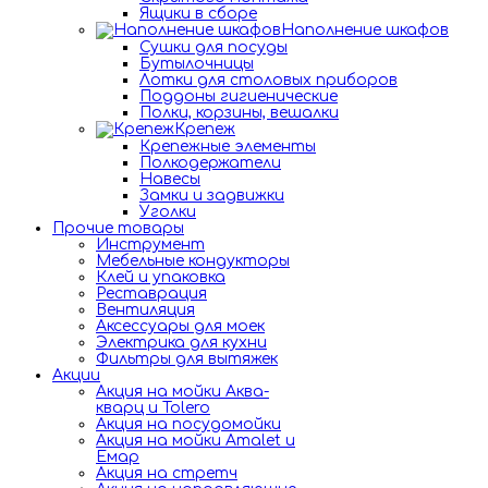
Ящики в сборе
Наполнение шкафов
Сушки для посуды
Бутылочницы
Лотки для столовых приборов
Поддоны гигиенические
Полки, корзины, вешалки
Крепеж
Крепежные элементы
Полкодержатели
Навесы
Замки и задвижки
Уголки
Прочие товары
Инструмент
Мебельные кондукторы
Клей и упаковка
Реставрация
Вентиляция
Аксессуары для моек
Электрика для кухни
Фильтры для вытяжек
Акции
Акция на мойки Аква-
кварц и Tolero
Акция на посудомойки
Акция на мойки Amalet и
Емар
Акция на стретч