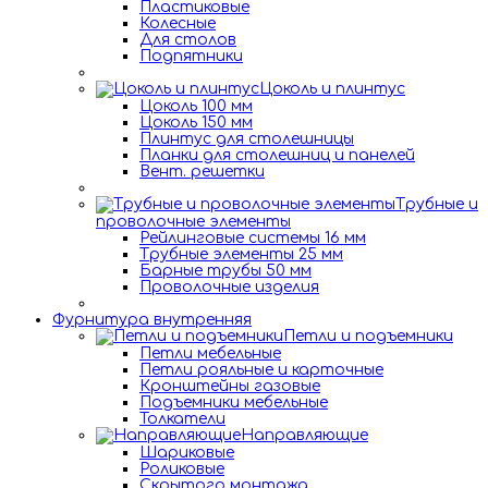
Пластиковые
Колесные
Для столов
Подпятники
Цоколь и плинтус
Цоколь 100 мм
Цоколь 150 мм
Плинтус для столешницы
Планки для столешниц и панелей
Вент. решетки
Трубные и
проволочные элементы
Рейлинговые системы 16 мм
Трубные элементы 25 мм
Барные трубы 50 мм
Проволочные изделия
Фурнитура внутренняя
Петли и подъемники
Петли мебельные
Петли рояльные и карточные
Кронштейны газовые
Подъемники мебельные
Толкатели
Направляющие
Шариковые
Роликовые
Скрытого монтажа