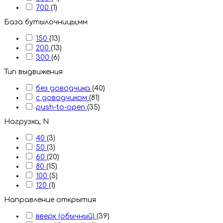
700
(1)
База бутылочницы,мм
150
(13)
200
(13)
300
(6)
Тип выдвижения
без доводчика
(40)
с доводчиком
(81)
push-to-open
(35)
Нагрузка, N
40
(3)
50
(3)
60
(20)
80
(15)
100
(5)
120
(1)
Направление открытия
вверх (обычный)
(39)