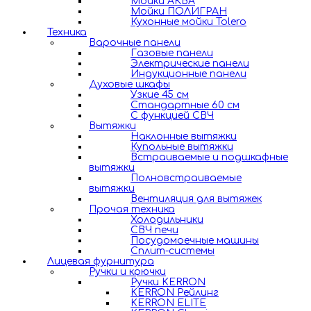
Мойки АКВА
Мойки ПОЛИГРАН
Кухонные мойки Tolero
Техника
Варочные панели
Газовые панели
Электрические панели
Индукционные панели
Духовые шкафы
Узкие 45 см
Стандартные 60 см
С функцией СВЧ
Вытяжки
Наклонные вытяжки
Купольные вытяжки
Встраиваемые и подшкафные
вытяжки
Полновстраиваемые
вытяжки
Вентиляция для вытяжек
Прочая техника
Холодильники
СВЧ печи
Посудомоечные машины
Сплит-системы
Лицевая фурнитура
Ручки и крючки
Ручки KERRON
KERRON Рейлинг
KERRON ELITE