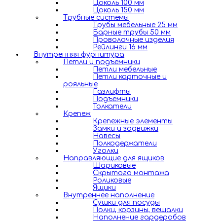
Цоколь 100 мм
Цоколь 150 мм
Трубные системы
Трубы мебельные 25 мм
Барные трубы 50 мм
Проволочные изделия
Рейлинги 16 мм
Внутренняя фурнитура
Петли и подъемники
Петли мебельные
Петли карточные и
рояльные
Газлифты
Подъемники
Толкатели
Крепеж
Крепежные элементы
Замки и задвижки
Навесы
Полкодержатели
Уголки
Направляющие для ящиков
Шариковые
Скрытого монтажа
Роликовые
Ящики
Внутреннее наполнение
Сушки для посуды
Полки, корзины, вешалки
Наполнение гардеробов