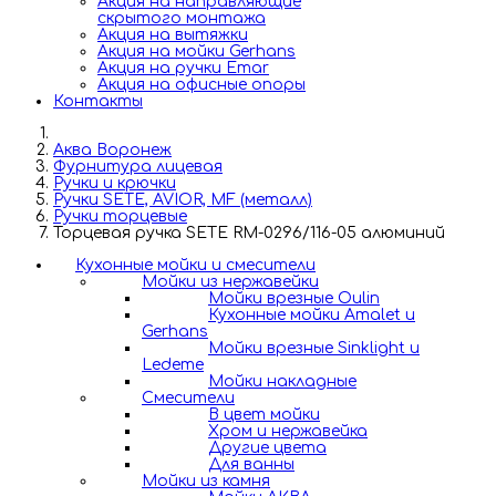
Акция на направляющие
скрытого монтажа
Акция на вытяжки
Акция на мойки Gerhans
Акция на ручки Emar
Акция на офисные опоры
Контакты
Аква Воронеж
Фурнитура лицевая
Ручки и крючки
Ручки SETE, AVIOR, MF (металл)
Ручки торцевые
Торцевая ручка SETE RM-0296/116-05 алюминий
Кухонные мойки и смесители
Мойки из нержавейки
Мойки врезные Oulin
Кухонные мойки Amalet и
Gerhans
Мойки врезные Sinklight и
Ledeme
Мойки накладные
Смесители
В цвет мойки
Хром и нержавейка
Другие цвета
Для ванны
Мойки из камня