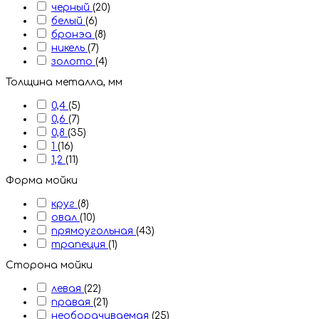
черный
(20)
белый
(6)
бронэа
(8)
никель
(7)
золото
(4)
Толщина металла, мм
0,4
(5)
0,6
(7)
0,8
(35)
1
(16)
1,2
(11)
Форма мойки
круг
(8)
овал
(10)
прямоугольная
(43)
трапеция
(1)
Сторона мойки
левая
(22)
правая
(21)
необорачиваемая
(25)