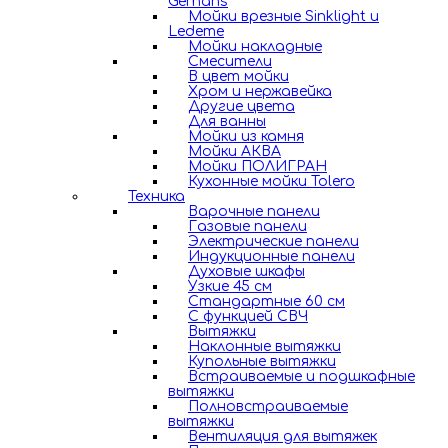
Gerhans
Мойки врезные Sinklight и
Ledeme
Мойки накладные
Смесители
В цвет мойки
Хром и нержавейка
Другие цвета
Для ванны
Мойки из камня
Мойки АКВА
Мойки ПОЛИГРАН
Кухонные мойки Tolero
Техника
Варочные панели
Газовые панели
Электрические панели
Индукционные панели
Духовые шкафы
Узкие 45 см
Стандартные 60 см
С функцией СВЧ
Вытяжки
Наклонные вытяжки
Купольные вытяжки
Встраиваемые и подшкафные
вытяжки
Полновстраиваемые
вытяжки
Вентиляция для вытяжек