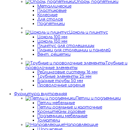
Опоры, подпятники
Металлические
Пластиковые
Колесные
Для столов
Подпятники
Цоколь и плинтус
Цоколь 100 мм
Цоколь 150 мм
Плинтус для столешницы
Планки для столешниц и панелей
Вент. решетки
Трубные и
проволочные элементы
Рейлинговые системы 16 мм
Трубные элементы 25 мм
Барные трубы 50 мм
Проволочные изделия
Фурнитура внутренняя
Петли и подъемники
Петли мебельные
Петли рояльные и карточные
Кронштейны газовые
Подъемники мебельные
Толкатели
Направляющие
Шариковые