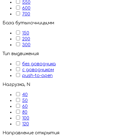
550
600
700
База бутылочницы,мм
150
200
300
Тип выдвижения
без доводчика
с доводчиком
push-to-open
Нагрузка, N
40
50
60
80
100
120
Направление открытия