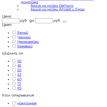
монтажа
Акция на мойки Gerhans
Акция на мойки Amalet и Емар
Цена
руб.
до
руб.
Цвет
Белый
Черный
Нержавейка
Бежевый
Ширина, см
30
45
50
52
60
72
90
Угол открывания
накладные