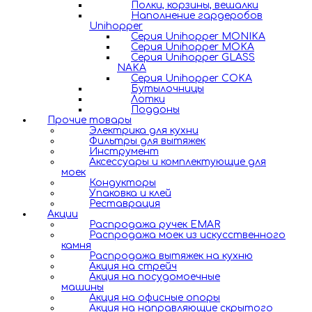
Полки, корзины, вешалки
Наполнение гардеробов
Unihopper
Серия Unihopper MONIKA
Серия Unihopper MOKA
Серия Unihopper GLASS
NAKA
Серия Unihopper COKA
Бутылочницы
Лотки
Поддоны
Прочие товары
Электрика для кухни
Фильтры для вытяжек
Инструмент
Аксессуары и комплектующие для
моек
Кондукторы
Упаковка и клей
Реставрация
Акции
Распродажа ручек EMAR
Распродажа моек из искусственного
камня
Распродажа вытяжек на кухню
Акция на стрейч
Акция на посудомоечные
машины
Акция на офисные опоры
Акция на направляющие скрытого