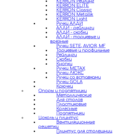
KERRON Рейлинг
KERRON ELITE
KERRON Classic
KERRON Metallik
KERRON Light
Ручки АЛДИ
АЛДИ - рейлинги
АЛДИ - скобки
АЛДИ - торцевые и
врезные
Ручки SETE, AVIOR, MF
Торцевые и профильные
Рейлинги
Скобки
Кнопки
Ручки METAX
Ручки ЛЮКС
Ручки со вставками
Ручки GOLA
Крючки
Опоры и подпятники
Металлические
Для столов
Пластиковые
Колесные
Подпятники
Цоколь и плинтус
Вентиляционные
решетки
Плинтус для столешниц