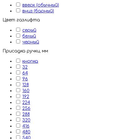
вверх (обычный)
вниз (барный)
Цвет газлифта
серый
белый
черный
Присадка ручки, мм
кнопка
32
64
96
128
160
192
224
256
288
320
416
480
540