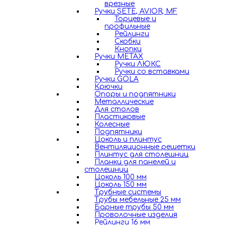
врезные
Ручки SETE, AVIOR, MF
Торцевые и
профильные
Рейлинги
Скобки
Кнопки
Ручки METAX
Ручки ЛЮКС
Ручки со вставками
Ручки GOLA
Крючки
Опоры и подпятники
Металлические
Для столов
Пластиковые
Колесные
Подпятники
Цоколь и плинтус
Вентиляционные решетки
Плинтус для столешниц
Планки для панелей и
столешниц
Цоколь 100 мм
Цоколь 150 мм
Трубные системы
Трубы мебельные 25 мм
Барные трубы 50 мм
Проволочные изделия
Рейлинги 16 мм