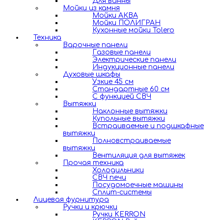
Для ванны
Мойки из камня
Мойки АКВА
Мойки ПОЛИГРАН
Кухонные мойки Tolero
Техника
Варочные панели
Газовые панели
Электрические панели
Индукционные панели
Духовые шкафы
Узкие 45 см
Стандартные 60 см
С функцией СВЧ
Вытяжки
Наклонные вытяжки
Купольные вытяжки
Встраиваемые и подшкафные
вытяжки
Полновстраиваемые
вытяжки
Вентиляция для вытяжек
Прочая техника
Холодильники
СВЧ печи
Посудомоечные машины
Сплит-системы
Лицевая фурнитура
Ручки и крючки
Ручки KERRON