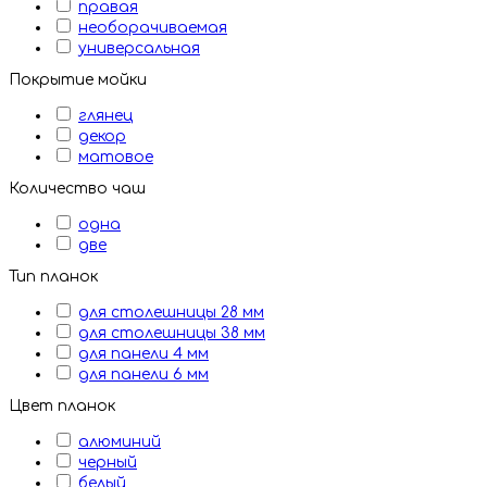
правая
необорачиваемая
универсальная
Покрытие мойки
глянец
декор
матовое
Количество чаш
одна
две
Тип планок
для столешницы 28 мм
для столешницы 38 мм
для панели 4 мм
для панели 6 мм
Цвет планок
алюминий
черный
белый