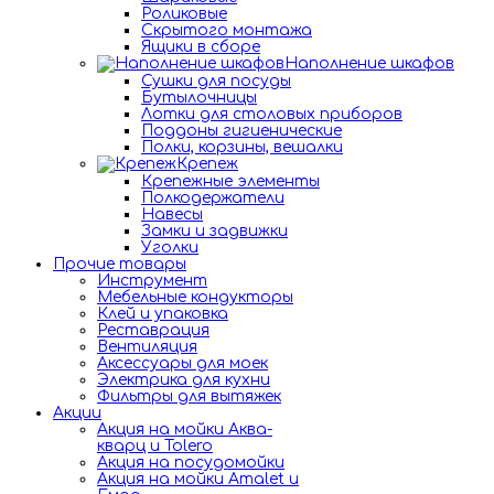
Роликовые
Скрытого монтажа
Ящики в сборе
Наполнение шкафов
Сушки для посуды
Бутылочницы
Лотки для столовых приборов
Поддоны гигиенические
Полки, корзины, вешалки
Крепеж
Крепежные элементы
Полкодержатели
Навесы
Замки и задвижки
Уголки
Прочие товары
Инструмент
Мебельные кондукторы
Клей и упаковка
Реставрация
Вентиляция
Аксессуары для моек
Электрика для кухни
Фильтры для вытяжек
Акции
Акция на мойки Аква-
кварц и Tolero
Акция на посудомойки
Акция на мойки Amalet и