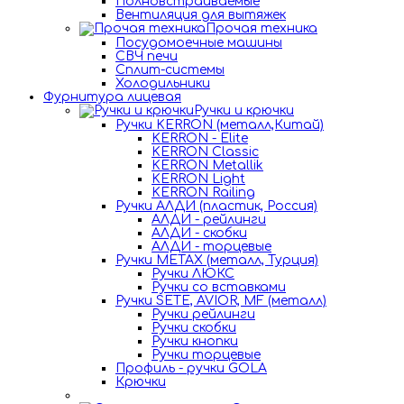
Полновстраиваемые
Вентиляция для вытяжек
Прочая техника
Посудомоечные машины
СВЧ печи
Сплит-системы
Холодильники
Фурнитура лицевая
Ручки и крючки
Ручки KERRON (металл,Китай)
KERRON - Elite
KERRON Classic
KERRON Metallik
KERRON Light
KERRON Railing
Ручки АЛДИ (пластик, Россия)
АЛДИ - рейлинги
АЛДИ - скобки
АЛДИ - торцевые
Ручки METAX (металл, Турция)
Ручки ЛЮКС
Ручки со вставками
Ручки SETE, AVIOR, MF (металл)
Ручки рейлинги
Ручки скобки
Ручки кнопки
Ручки торцевые
Профиль - ручки GOLA
Крючки