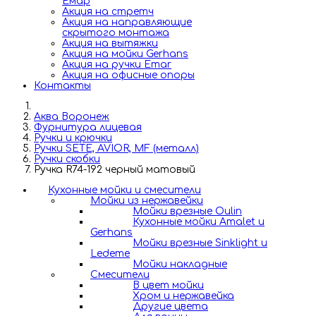
Емар
Акция на стретч
Акция на направляющие
скрытого монтажа
Акция на вытяжки
Акция на мойки Gerhans
Акция на ручки Emar
Акция на офисные опоры
Контакты
Аква Воронеж
Фурнитура лицевая
Ручки и крючки
Ручки SETE, AVIOR, MF (металл)
Ручки скобки
Ручка R74-192 черный матовый
Кухонные мойки и смесители
Мойки из нержавейки
Мойки врезные Oulin
Кухонные мойки Amalet и
Gerhans
Мойки врезные Sinklight и
Ledeme
Мойки накладные
Смесители
В цвет мойки
Хром и нержавейка
Другие цвета