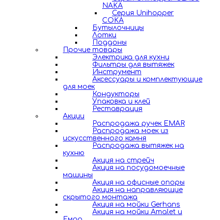
NAKA
Серия Unihopper
COKA
Бутылочницы
Лотки
Поддоны
Прочие товары
Электрика для кухни
Фильтры для вытяжек
Инструмент
Аксессуары и комплектующие
для моек
Кондукторы
Упаковка и клей
Реставрация
Акции
Распродажа ручек EMAR
Распродажа моек из
искусственного камня
Распродажа вытяжек на
кухню
Акция на стрейч
Акция на посудомоечные
машины
Акция на офисные опоры
Акция на направляющие
скрытого монтажа
Акция на мойки Gerhans
Акция на мойки Amalet и
Емар