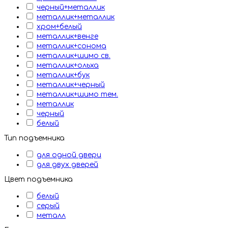
черный+металлик
металлик+металлик
хром+белый
металлик+венге
металлик+сонома
металлик+шимо св.
металлик+ольха
металлик+бук
металлик+черный
металлик+шимо тем.
металлик
черный
белый
Тип подъемника
для одной двери
для двух дверей
Цвет подъемника
белый
серый
металл