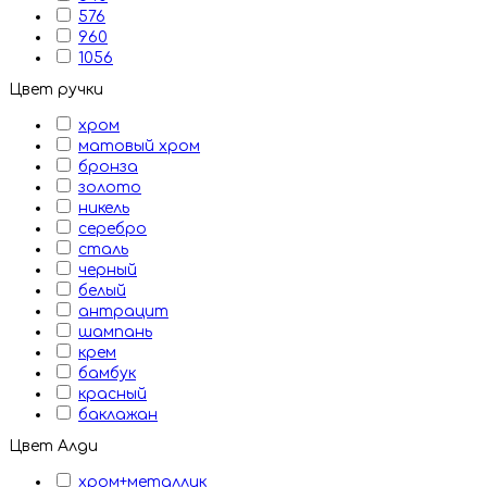
576
960
1056
Цвет ручки
хром
матовый хром
бронза
золото
никель
серебро
сталь
черный
белый
антрацит
шампань
крем
бамбук
красный
баклажан
Цвет Алди
хром+металлик