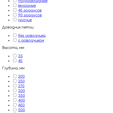
полунакладные
вкладные
45 градусов
90 градусов
прочие
Доводчик петли
без доводчика
с доводчиком
Высота, мм
35
45
Глубина, мм
200
250
270
300
350
400
450
500