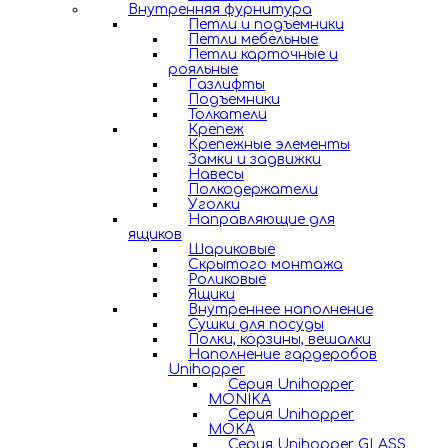
Внутренняя фурнитура
Петли и подъемники
Петли мебельные
Петли карточные и
рояльные
Газлифты
Подъемники
Толкатели
Крепеж
Крепежные элементы
Замки и задвижки
Навесы
Полкодержатели
Уголки
Направляющие для
ящиков
Шариковые
Скрытого монтажа
Роликовые
Ящики
Внутреннее наполнение
Сушки для посуды
Полки, корзины, вешалки
Наполнение гардеробов
Unihopper
Серия Unihopper
MONIKA
Серия Unihopper
MOKA
Серия Unihopper GLASS