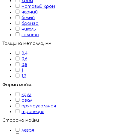
хром
матовый хром
черный
белый
бронэа
никель
золото
Толщина металла, мм
0,4
0,6
0,8
1
1,2
Форма мойки
круг
овал
прямоугольная
трапеция
Сторона мойки
левая