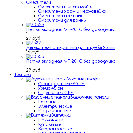
Смесители
Смесители в цвет мойки
Смесители хром и нержавейка
Смесители цветные
Смесители для ванны
Петля вкладная MF-201 C без доводчика
1
29 руб.
Держатель открытый для трубы 25 мм
16 руб.
Петля вкладная MF-201 C без доводчика
1
29 руб.
Техника
Духовые шкафы
Стандартные 60 см
Узкие 45 см
С функцией СВЧ
Варочные панели
Газовые
Электрические
Индукционные
Вытяжки
Наклонные
Купольные
Встраиваемые