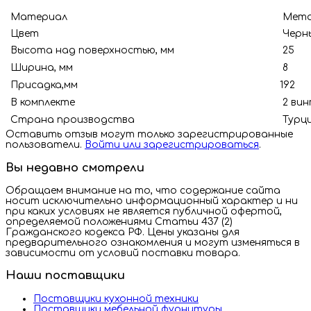
Материал
Мета
Цвет
Черн
Высота над поверхностью, мм
25
Ширина, мм
8
Присадка,мм
192
В комплекте
2 вин
Страна производства
Турц
Оставить отзыв могут только зарегистрированные
пользователи.
Войти или зарегистрироваться
.
Вы недавно смотрели
Обращаем внимание на то, что содержание сайта
носит исключительно информационный характер и ни
при каких условиях не является публичной офертой,
определяемой положениями Статьи 437 (2)
Гражданского кодекса РФ. Цены указаны для
предварительного ознакомления и могут изменяться в
зависимости от условий поставки товара.
Наши поставщики
Поставщики кухонной техники
Поставщики мебельной фурнитуры