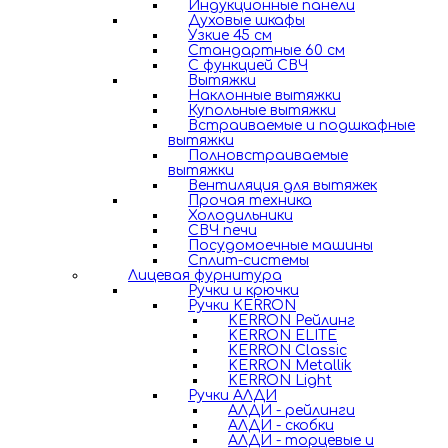
Индукционные панели
Духовые шкафы
Узкие 45 см
Стандартные 60 см
С функцией СВЧ
Вытяжки
Наклонные вытяжки
Купольные вытяжки
Встраиваемые и подшкафные
вытяжки
Полновстраиваемые
вытяжки
Вентиляция для вытяжек
Прочая техника
Холодильники
СВЧ печи
Посудомоечные машины
Сплит-системы
Лицевая фурнитура
Ручки и крючки
Ручки KERRON
KERRON Рейлинг
KERRON ELITE
KERRON Classic
KERRON Metallik
KERRON Light
Ручки АЛДИ
АЛДИ - рейлинги
АЛДИ - скобки
АЛДИ - торцевые и