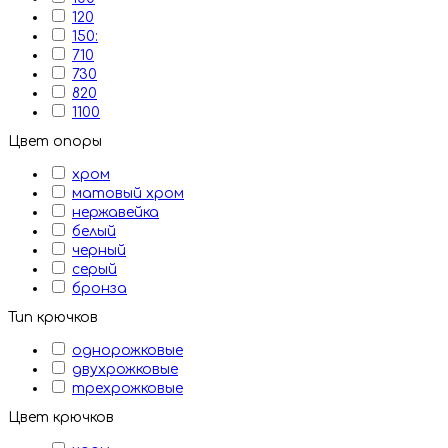
120
150:
710
730
820
1100
Цвет опоры
хром
матовый хром
нержавейка
белый
черный
серый
бронза
Тип крючков
однорожковые
двухрожковые
трехрожковые
Цвет крючков