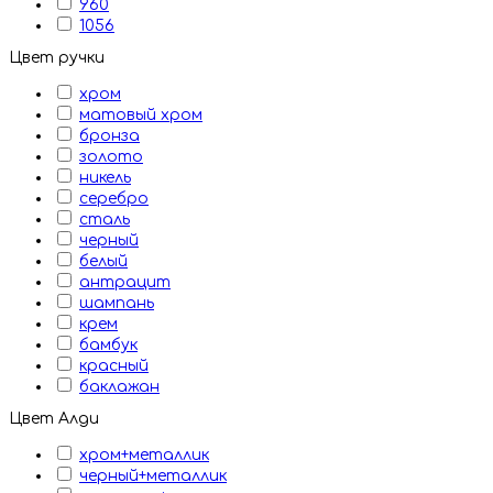
960
1056
Цвет ручки
хром
матовый хром
бронза
золото
никель
серебро
сталь
черный
белый
антрацит
шампань
крем
бамбук
красный
баклажан
Цвет Алди
хром+металлик
черный+металлик