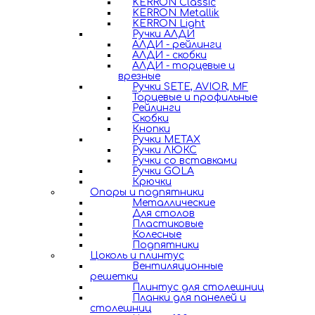
KERRON Classic
KERRON Metallik
KERRON Light
Ручки АЛДИ
АЛДИ - рейлинги
АЛДИ - скобки
АЛДИ - торцевые и
врезные
Ручки SETE, AVIOR, MF
Торцевые и профильные
Рейлинги
Скобки
Кнопки
Ручки METAX
Ручки ЛЮКС
Ручки со вставками
Ручки GOLA
Крючки
Опоры и подпятники
Металлические
Для столов
Пластиковые
Колесные
Подпятники
Цоколь и плинтус
Вентиляционные
решетки
Плинтус для столешниц
Планки для панелей и
столешниц