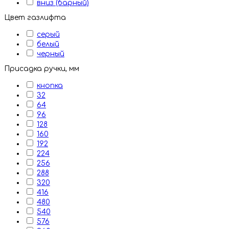
вниз (барный)
Цвет газлифта
серый
белый
черный
Присадка ручки, мм
кнопка
32
64
96
128
160
192
224
256
288
320
416
480
540
576