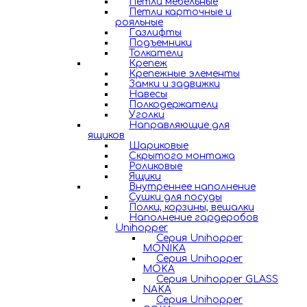
Петли мебельные
Петли карточные и
рояльные
Газлифты
Подъемники
Толкатели
Крепеж
Крепежные элементы
Замки и задвижки
Навесы
Полкодержатели
Уголки
Направляющие для
ящиков
Шариковые
Скрытого монтажа
Роликовые
Ящики
Внутреннее наполнение
Сушки для посуды
Полки, корзины, вешалки
Наполнение гардеробов
Unihopper
Серия Unihopper
MONIKA
Серия Unihopper
MOKA
Серия Unihopper GLASS
NAKA
Серия Unihopper