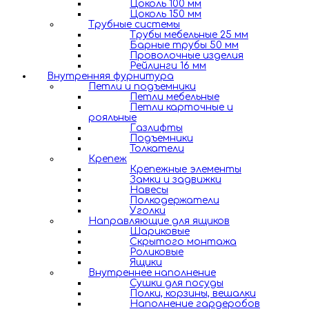
Цоколь 100 мм
Цоколь 150 мм
Трубные системы
Трубы мебельные 25 мм
Барные трубы 50 мм
Проволочные изделия
Рейлинги 16 мм
Внутренняя фурнитура
Петли и подъемники
Петли мебельные
Петли карточные и
рояльные
Газлифты
Подъемники
Толкатели
Крепеж
Крепежные элементы
Замки и задвижки
Навесы
Полкодержатели
Уголки
Направляющие для ящиков
Шариковые
Скрытого монтажа
Роликовые
Ящики
Внутреннее наполнение
Сушки для посуды
Полки, корзины, вешалки
Наполнение гардеробов