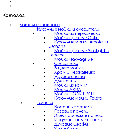
Каталог
Каталог товаров
Кухонные мойки и смесители
Мойки из нержавейки
Мойки врезные Oulin
Кухонные мойки Amalet и
Gerhans
Мойки врезные Sinklight и
Ledeme
Мойки накладные
Смесители
В цвет мойки
Хром и нержавейка
Другие цвета
Для ванны
Мойки из камня
Мойки АКВА
Мойки ПОЛИГРАН
Кухонные мойки Tolero
Техника
Варочные панели
Газовые панели
Электрические панели
Индукционные панели
Духовые шкафы
Узкие 45 см