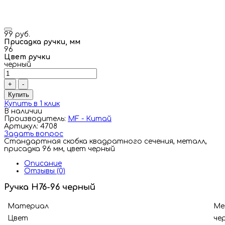
99 руб.
Присадка ручки, мм
96
Цвет ручки
черный
+
-
Купить
Купить в 1 клик
В наличии
Производитель:
MF - Китай
Артикул: 4708
Задать вопрос
Стандартная скобка квадратного сечения, металл,
присадка 96 мм, цвет черный
Описание
Отзывы (0)
Ручка H76-96 черный
Материал
Ме
Цвет
че