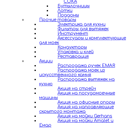
COKA
Бутылочницы
Лотки
Поддоны
Прочие товары
Электрика для кухни
Фильтры для вытяжек
Инструмент
Аксессуары и комплектующие
для моек
Кондукторы
Упаковка и клей
Реставрация
Акции
Распродажа ручек EMAR
Распродажа моек из
искусственного камня
Распродажа вытяжек на
кухню
Акция на стрейч
Акция на посудомоечные
машины
Акция на офисные опоры
Акция на направляющие
скрытого монтажа
Акция на мойки Gerhans
Акция на мойки Amalet и
Емар