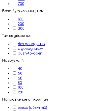
700
База бутылочницы,мм
150
200
300
Тип выдвижения
без доводчика
с доводчиком
push-to-open
Нагрузка, N
40
50
60
80
100
120
Направление открытия
вверх (обычный)