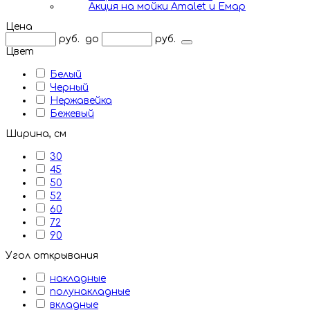
Акция на мойки Amalet и Емар
Цена
руб.
до
руб.
Цвет
Белый
Черный
Нержавейка
Бежевый
Ширина, см
30
45
50
52
60
72
90
Угол открывания
накладные
полунакладные
вкладные