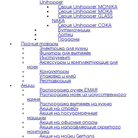
Unihopper
Серия Unihopper MONIKA
Серия Unihopper MOKA
Серия Unihopper GLASS
NAKA
Серия Unihopper COKA
Бутылочницы
Лотки
Поддоны
Прочие товары
Электрика для кухни
Фильтры для вытяжек
Инструмент
Аксессуары и комплектующие для
моек
Кондукторы
Упаковка и клей
Реставрация
Акции
Распродажа ручек EMAR
Распродажа моек из искусственного
камня
Распродажа вытяжек на кухню
Акция на стрейч
Акция на посудомоечные
машины
Акция на офисные опоры
Акция на направляющие скрытого
монтажа
Акция на мойки Gerhans