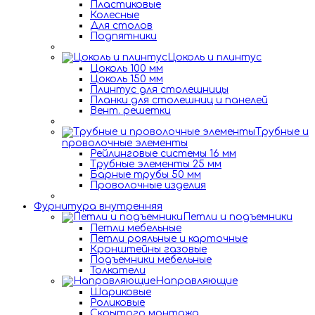
Пластиковые
Колесные
Для столов
Подпятники
Цоколь и плинтус
Цоколь 100 мм
Цоколь 150 мм
Плинтус для столешницы
Планки для столешниц и панелей
Вент. решетки
Трубные и
проволочные элементы
Рейлинговые системы 16 мм
Трубные элементы 25 мм
Барные трубы 50 мм
Проволочные изделия
Фурнитура внутренняя
Петли и подъемники
Петли мебельные
Петли рояльные и карточные
Кронштейны газовые
Подъемники мебельные
Толкатели
Направляющие
Шариковые
Роликовые
Скрытого монтажа