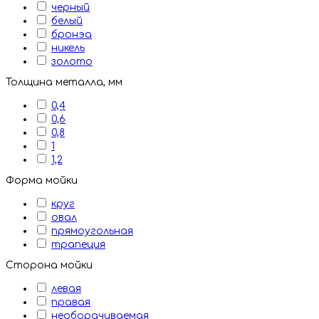
черный
белый
бронэа
никель
золото
Толщина металла, мм
0,4
0,6
0,8
1
1,2
Форма мойки
круг
овал
прямоугольная
трапеция
Сторона мойки
левая
правая
необорачиваемая