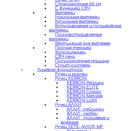
Стандартные 60 см
С функцией СВЧ
Вытяжки
Наклонные вытяжки
Купольные вытяжки
Встраиваемые и подшкафные
вытяжки
Полновстраиваемые
вытяжки
Вентиляция для вытяжек
Прочая техника
Холодильники
СВЧ печи
Посудомоечные машины
Сплит-системы
Лицевая фурнитура
Ручки и крючки
Ручки KERRON
KERRON Рейлинг
KERRON ELITE
KERRON Classic
KERRON Metallik
KERRON Light
Ручки АЛДИ
АЛДИ - рейлинги
АЛДИ - скобки
АЛДИ - торцевые и
врезные
Ручки SETE, AVIOR, MF