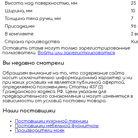
Высота над поверхностью, мм
25
Ширина, мм
10
Толщина тела ручки, мм
7
Присадка,мм
96
В комплекте
2 в
Страна производства
Ки
Оставить отзыв могут только зарегистрированные
пользователи.
Войти или зарегистрироваться
.
Вы недавно смотрели
Обращаем внимание на то, что содержание сайта
носит исключительно информационный характер и ни
при каких условиях не является публичной офертой,
определяемой положениями Статьи 437 (2)
Гражданского кодекса РФ. Цены указаны для
предварительного ознакомления и могут изменяться в
зависимости от условий поставки товара.
Наши поставщики
Поставщики кухонной техники
Поставщики мебельной фурнитуры
Производители моек