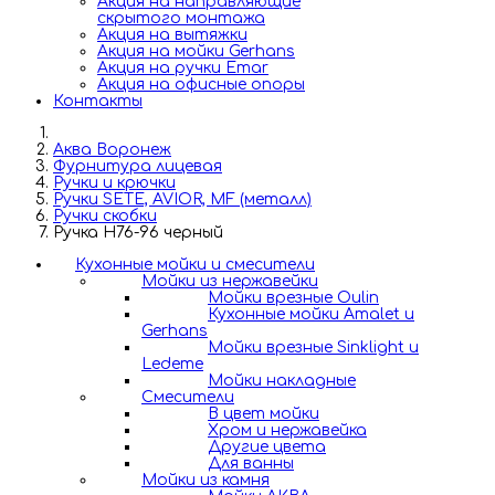
Акция на направляющие
скрытого монтажа
Акция на вытяжки
Акция на мойки Gerhans
Акция на ручки Emar
Акция на офисные опоры
Контакты
Аква Воронеж
Фурнитура лицевая
Ручки и крючки
Ручки SETE, AVIOR, MF (металл)
Ручки скобки
Ручка H76-96 черный
Кухонные мойки и смесители
Мойки из нержавейки
Мойки врезные Oulin
Кухонные мойки Amalet и
Gerhans
Мойки врезные Sinklight и
Ledeme
Мойки накладные
Смесители
В цвет мойки
Хром и нержавейка
Другие цвета
Для ванны
Мойки из камня