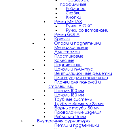
Торцевые и
профильные
Рейлинги
Скобки
Кнопки
Ручки METAX
Ручки ЛЮКС
Ручки со вставками
Ручки GOLA
Крючки
Опоры и подпятники
Металлические
Для столов
Пластиковые
Колесные
Подпятники
Цоколь и плинтус
Вентиляционные решетки
Плинтус для столешниц
Планки для панелей и
столешниц
Цоколь 100 мм
Цоколь 150 мм
Трубные системы
Трубы мебельные 25 мм
Барные трубы 50 мм
Проволочные изделия
Рейлинги 16 мм
Внутренняя фурнитура
Петли и подъемники