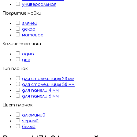
универсальная
Покрытие мойки
глянец
декор
матовое
Количество чаш
одна
две
Тип планок
для столешницы 28 мм
для столешницы 38 мм
для панели 4 мм
для панели 6 мм
Цвет планок
алюминий
черный
белый