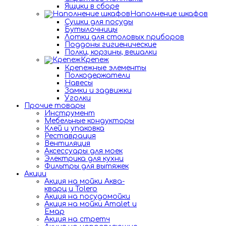
Ящики в сборе
Наполнение шкафов
Сушки для посуды
Бутылочницы
Лотки для столовых приборов
Поддоны гигиенические
Полки, корзины, вешалки
Крепеж
Крепежные элементы
Полкодержатели
Навесы
Замки и задвижки
Уголки
Прочие товары
Инструмент
Мебельные кондукторы
Клей и упаковка
Реставрация
Вентиляция
Аксессуары для моек
Электрика для кухни
Фильтры для вытяжек
Акции
Акция на мойки Аква-
кварц и Tolero
Акция на посудомойки
Акция на мойки Amalet и
Емар
Акция на стретч