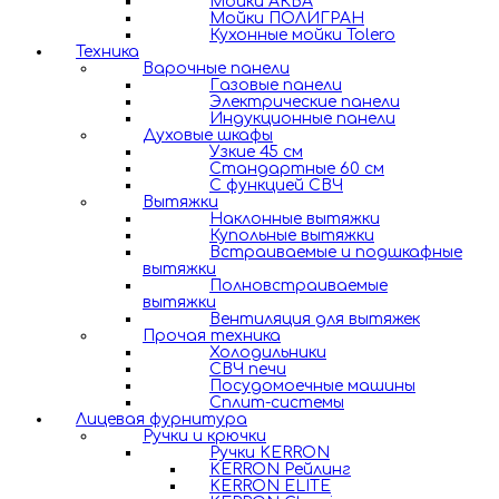
Мойки АКВА
Мойки ПОЛИГРАН
Кухонные мойки Tolero
Техника
Варочные панели
Газовые панели
Электрические панели
Индукционные панели
Духовые шкафы
Узкие 45 см
Стандартные 60 см
С функцией СВЧ
Вытяжки
Наклонные вытяжки
Купольные вытяжки
Встраиваемые и подшкафные
вытяжки
Полновстраиваемые
вытяжки
Вентиляция для вытяжек
Прочая техника
Холодильники
СВЧ печи
Посудомоечные машины
Сплит-системы
Лицевая фурнитура
Ручки и крючки
Ручки KERRON
KERRON Рейлинг
KERRON ELITE