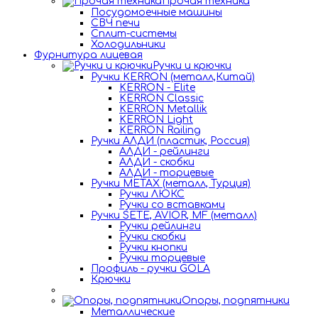
Прочая техника
Посудомоечные машины
СВЧ печи
Сплит-системы
Холодильники
Фурнитура лицевая
Ручки и крючки
Ручки KERRON (металл,Китай)
KERRON - Elite
KERRON Classic
KERRON Metallik
KERRON Light
KERRON Railing
Ручки АЛДИ (пластик, Россия)
АЛДИ - рейлинги
АЛДИ - скобки
АЛДИ - торцевые
Ручки METAX (металл, Турция)
Ручки ЛЮКС
Ручки со вставками
Ручки SETE, AVIOR, MF (металл)
Ручки рейлинги
Ручки скобки
Ручки кнопки
Ручки торцевые
Профиль - ручки GOLA
Крючки
Опоры, подпятники
Металлические