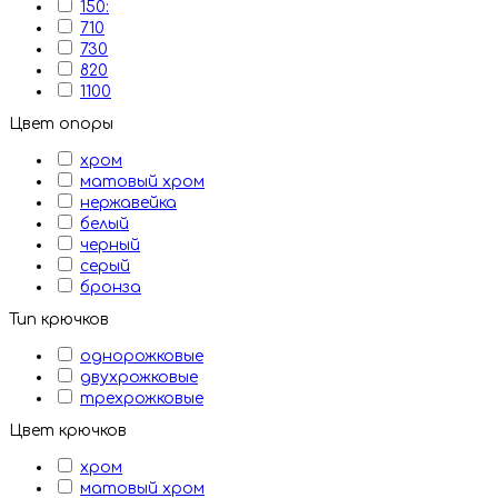
150:
710
730
820
1100
Цвет опоры
хром
матовый хром
нержавейка
белый
черный
серый
бронза
Тип крючков
однорожковые
двухрожковые
трехрожковые
Цвет крючков
хром
матовый хром