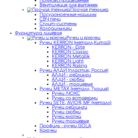
Полновстраиваемые
Вентиляция для вытяжек
Прочая техника
Посудомоечные машины
СВЧ печи
Сплит-системы
Холодильники
Фурнитура лицевая
Ручки и крючки
Ручки KERRON (металл,Китай)
KERRON - Elite
KERRON Classic
KERRON Metallik
KERRON Light
KERRON Railing
Ручки АЛДИ (пластик, Россия)
АЛДИ - рейлинги
АЛДИ - скобки
АЛДИ - торцевые
Ручки METAX (металл, Турция)
Ручки ЛЮКС
Ручки со вставками
Ручки SETE, AVIOR, MF (металл)
Ручки рейлинги
Ручки скобки
Ручки кнопки
Ручки торцевые
Профиль - ручки GOLA
Крючки