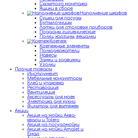
Скрытого монтажа
Ящики в сборе
Наполнение шкафов
Сушки для посуды
Бутылочницы
Лотки для столовых приборов
Поддоны гигиенические
Полки, корзины, вешалки
Крепеж
Крепежные элементы
Полкодержатели
Навесы
Замки и задвижки
Уголки
Прочие товары
Инструмент
Мебельные кондукторы
Клей и упаковка
Реставрация
Вентиляция
Аксессуары для моек
Электрика для кухни
Фильтры для вытяжек
Акции
Акция на мойки Аква-
кварц и Tolero
Акция на посудомойки
Акция на мойки Amalet и
Емар