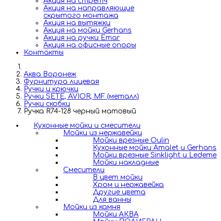
Акция на стретч
Акция на направляющие
скрытого монтажа
Акция на вытяжки
Акция на мойки Gerhans
Акция на ручки Emar
Акция на офисные опоры
Контакты
Аква Воронеж
Фурнитура лицевая
Ручки и крючки
Ручки SETE, AVIOR, MF (металл)
Ручки скобки
Ручка R74-128 черный матовый
Кухонные мойки и смесители
Мойки из нержавейки
Мойки врезные Oulin
Кухонные мойки Amalet и Gerhans
Мойки врезные Sinklight и Ledeme
Мойки накладные
Смесители
В цвет мойки
Хром и нержавейка
Другие цвета
Для ванны
Мойки из камня
Мойки АКВА