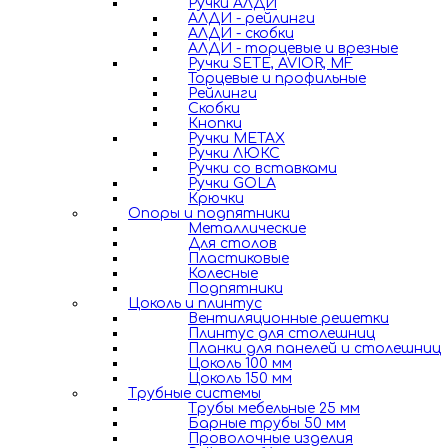
Ручки АЛДИ
АЛДИ - рейлинги
АЛДИ - скобки
АЛДИ - торцевые и врезные
Ручки SETE, AVIOR, MF
Торцевые и профильные
Рейлинги
Скобки
Кнопки
Ручки METAX
Ручки ЛЮКС
Ручки со вставками
Ручки GOLA
Крючки
Опоры и подпятники
Металлические
Для столов
Пластиковые
Колесные
Подпятники
Цоколь и плинтус
Вентиляционные решетки
Плинтус для столешниц
Планки для панелей и столешниц
Цоколь 100 мм
Цоколь 150 мм
Трубные системы
Трубы мебельные 25 мм
Барные трубы 50 мм
Проволочные изделия