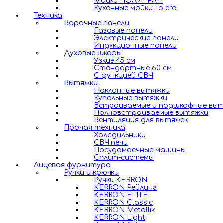
Мойки ПОЛИГРАН
Кухонные мойки Tolero
Техника
Варочные панели
Газовые панели
Электрические панели
Индукционные панели
Духовые шкафы
Узкие 45 см
Стандартные 60 см
С функцией СВЧ
Вытяжки
Наклонные вытяжки
Купольные вытяжки
Встраиваемые и подшкафные вы
Полновстраиваемые вытяжки
Вентиляция для вытяжек
Прочая техника
Холодильники
СВЧ печи
Посудомоечные машины
Сплит-системы
Лицевая фурнитура
Ручки и крючки
Ручки KERRON
KERRON Рейлинг
KERRON ELITE
KERRON Classic
KERRON Metallik
KERRON Light