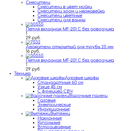
Смесители
Смесители в цвет мойки
Смесители хром и нержавейка
Смесители цветные
Смесители для ванны
Петля вкладная MF-201 C без доводчика
1
29 руб.
Держатель открытый для трубы 25 мм
16 руб.
Петля вкладная MF-201 C без доводчика
1
29 руб.
Техника
Духовые шкафы
Стандартные 60 см
Узкие 45 см
С функцией СВЧ
Варочные панели
Газовые
Электрические
Индукционные
Вытяжки
Наклонные
Купольные
Встраиваемые