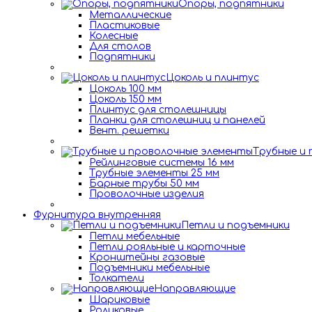
Опоры, подпятники
Металлические
Пластиковые
Колесные
Для столов
Подпятники
Цоколь и плинтус
Цоколь 100 мм
Цоколь 150 мм
Плинтус для столешницы
Планки для столешниц и панелей
Вент. решетки
Трубные и
Рейлинговые системы 16 мм
Трубные элементы 25 мм
Барные трубы 50 мм
Проволочные изделия
Фурнитура внутренняя
Петли и подъемники
Петли мебельные
Петли рояльные и карточные
Кронштейны газовые
Подъемники мебельные
Толкатели
Направляющие
Шариковые
Роликовые