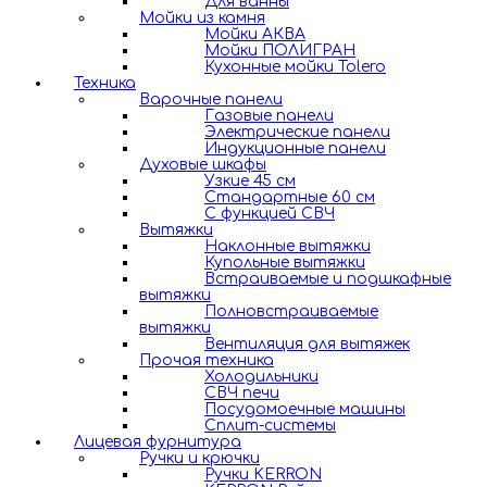
Для ванны
Мойки из камня
Мойки АКВА
Мойки ПОЛИГРАН
Кухонные мойки Tolero
Техника
Варочные панели
Газовые панели
Электрические панели
Индукционные панели
Духовые шкафы
Узкие 45 см
Стандартные 60 см
С функцией СВЧ
Вытяжки
Наклонные вытяжки
Купольные вытяжки
Встраиваемые и подшкафные
вытяжки
Полновстраиваемые
вытяжки
Вентиляция для вытяжек
Прочая техника
Холодильники
СВЧ печи
Посудомоечные машины
Сплит-системы
Лицевая фурнитура
Ручки и крючки
Ручки KERRON