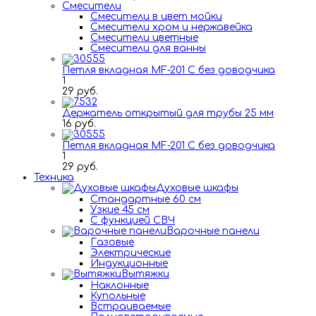
Смесители
Смесители в цвет мойки
Смесители хром и нержавейка
Смесители цветные
Смесители для ванны
Петля вкладная MF-201 C без доводчика
1
29 руб.
Держатель открытый для трубы 25 мм
16 руб.
Петля вкладная MF-201 C без доводчика
1
29 руб.
Техника
Духовые шкафы
Стандартные 60 см
Узкие 45 см
С функцией СВЧ
Варочные панели
Газовые
Электрические
Индукционные
Вытяжки
Наклонные
Купольные
Встраиваемые