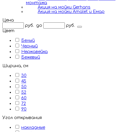
монтажа
Акция на мойки Gerhans
Акция на мойки Amalet и Емар
Цена
руб.
до
руб.
Цвет
Белый
Черный
Нержавейка
Бежевый
Ширина, см
30
45
50
52
60
72
90
Угол открывания
накладные