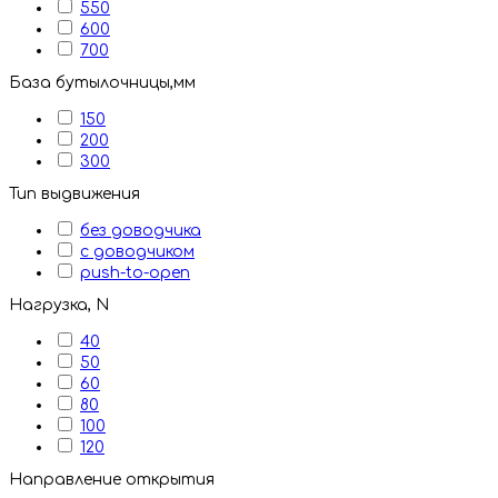
550
600
700
База бутылочницы,мм
150
200
300
Тип выдвижения
без доводчика
с доводчиком
push-to-open
Нагрузка, N
40
50
60
80
100
120
Направление открытия