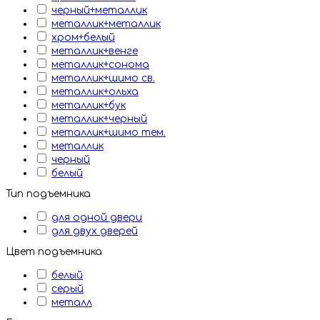
черный+металлик
металлик+металлик
хром+белый
металлик+венге
металлик+сонома
металлик+шимо св.
металлик+ольха
металлик+бук
металлик+черный
металлик+шимо тем.
металлик
черный
белый
Тип подъемника
для одной двери
для двух дверей
Цвет подъемника
белый
серый
металл