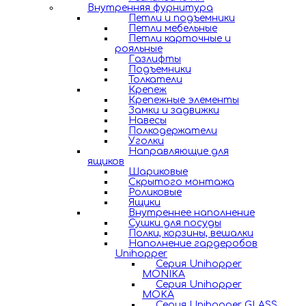
Внутренняя фурнитура
Петли и подъемники
Петли мебельные
Петли карточные и
рояльные
Газлифты
Подъемники
Толкатели
Крепеж
Крепежные элементы
Замки и задвижки
Навесы
Полкодержатели
Уголки
Направляющие для
ящиков
Шариковые
Скрытого монтажа
Роликовые
Ящики
Внутреннее наполнение
Сушки для посуды
Полки, корзины, вешалки
Наполнение гардеробов
Unihopper
Серия Unihopper
MONIKA
Серия Unihopper
MOKA
Серия Unihopper GLASS