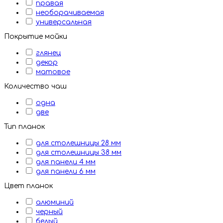
правая
необорачиваемая
универсальная
Покрытие мойки
глянец
декор
матовое
Количество чаш
одна
две
Тип планок
для столешницы 28 мм
для столешницы 38 мм
для панели 4 мм
для панели 6 мм
Цвет планок
алюминий
черный
белый