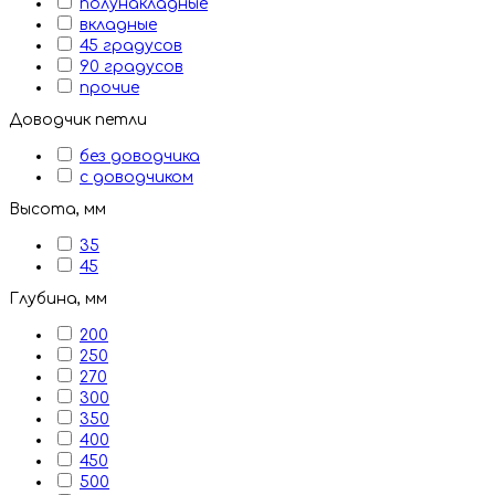
полунакладные
вкладные
45 градусов
90 градусов
прочие
Доводчик петли
без доводчика
с доводчиком
Высота, мм
35
45
Глубина, мм
200
250
270
300
350
400
450
500