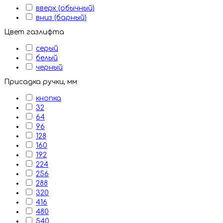
вверх (обычный)
вниз (барный)
Цвет газлифта
серый
белый
черный
Присадка ручки, мм
кнопка
32
64
96
128
160
192
224
256
288
320
416
480
540