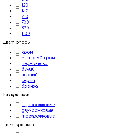
120
150:
710
730
820
1100
Цвет опоры
хром
матовый хром
нержавейка
белый
черный
серый
бронза
Тип крючков
однорожковые
двухрожковые
трехрожковые
Цвет крючков