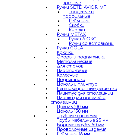
врезные
Ручки SETE, AVIOR, MF
Торцевые и
профильные
Рейлинги
Скобки
Кнопки
Ручки METAX
Ручки ЛЮКС
Ручки со вставками
Ручки GOLA
Крючки
Опоры и подпятники
Металлические
Для столов
Пластиковые
Колесные
Подпятники
Цоколь и плинтус
Вентиляционные решетки
Плинтус для столешниц
Планки для панелей и
столешниц
Цоколь 100 мм
Цоколь 150 мм
Трубные системы
Трубы мебельные 25 мм
Барные трубы 50 мм
Проволочные изделия
Рейлинги 16 мм