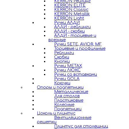
KERRON Рейлинг
KERRON ELITE
KERRON Classic
KERRON Metallik
KERRON Light
Ручки АЛДИ
АЛДИ - рейлинги
АЛДИ - скобки
АЛДИ - торцевые и
врезные
Ручки SETE, AVIOR, MF
Торцевые и профильные
Рейлинги
Скобки
Кнопки
Ручки METAX
Ручки ЛЮКС
Ручки со вставками
Ручки GOLA
Крючки
Опоры и подпятники
Металлические
Для столов
Пластиковые
Колесные
Подпятники
Цоколь и плинтус
Вентиляционные
решетки
Плинтус для столешниц