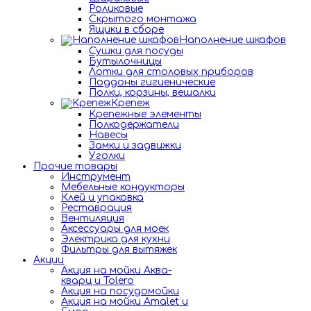
Роликовые
Скрытого монтажа
Ящики в сборе
Наполнение шкафов
Сушки для посуды
Бутылочницы
Лотки для столовых приборов
Поддоны гигиенические
Полки, корзины, вешалки
Крепеж
Крепежные элементы
Полкодержатели
Навесы
Замки и задвижки
Уголки
Прочие товары
Инструмент
Мебельные кондукторы
Клей и упаковка
Реставрация
Вентиляция
Аксессуары для моек
Электрика для кухни
Фильтры для вытяжек
Акции
Акция на мойки Аква-
кварц и Tolero
Акция на посудомойки
Акция на мойки Amalet и