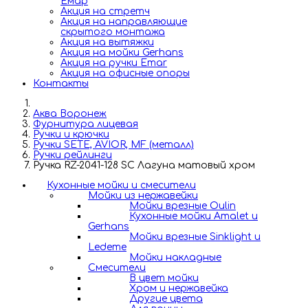
Емар
Акция на стретч
Акция на направляющие
скрытого монтажа
Акция на вытяжки
Акция на мойки Gerhans
Акция на ручки Emar
Акция на офисные опоры
Контакты
Аква Воронеж
Фурнитура лицевая
Ручки и крючки
Ручки SETE, AVIOR, MF (металл)
Ручки рейлинги
Ручка RZ-2041-128 SC Лагуна матовый хром
Кухонные мойки и смесители
Мойки из нержавейки
Мойки врезные Oulin
Кухонные мойки Amalet и
Gerhans
Мойки врезные Sinklight и
Ledeme
Мойки накладные
Смесители
В цвет мойки
Хром и нержавейка
Другие цвета