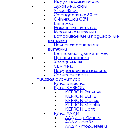
Индукционные панели
Духовые шкафы
Узкие 45 см
Стандартные 60 см
С функцией СВЧ
Вытяжки
Наклонные вытяжки
Купольные вытяжки
Встраиваемые и подшкафные
вытяжки
Полновстраиваемые
вытяжки
Вентиляция для вытяжек
Прочая техника
Холодильники
СВЧ печи
Посудомоечные машины
Сплит-системы
Лицевая фурнитура
Ручки и крючки
Ручки KERRON
KERRON Рейлинг
KERRON ELITE
KERRON Classic
KERRON Metallik
KERRON Light
Ручки АЛДИ
АЛДИ - рейлинги
АЛДИ - скобки
АЛДИ - торцевые и