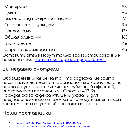
Материал
Ал
Цвет
ма
Высота над поверхностью, мм
27
Сечение тела ручки, мм
8 х
Присадка,мм
12
Общая длина, мм
16
В комплекте
2 
Страна производства
Ки
Оставить отзыв могут только зарегистрированные
пользователи.
Войти или зарегистрироваться
.
Вы недавно смотрели
Обращаем внимание на то, что содержание сайта
носит исключительно информационный характер и ни
при каких условиях не является публичной офертой,
определяемой положениями Статьи 437 (2)
Гражданского кодекса РФ. Цены указаны для
предварительного ознакомления и могут изменяться в
зависимости от условий поставки товара.
Наши поставщики
Поставщики кухонной техники
Поставщики мебельной фурнитуры