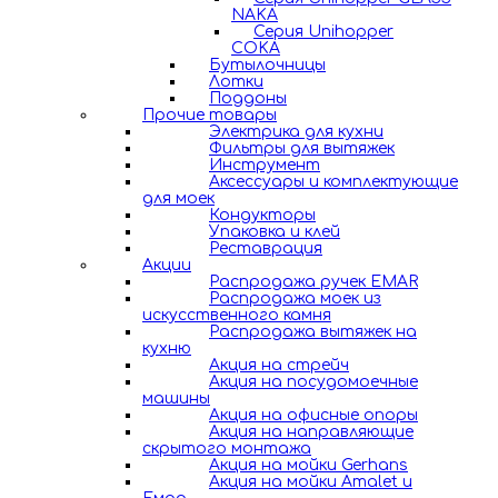
NAKA
Серия Unihopper
COKA
Бутылочницы
Лотки
Поддоны
Прочие товары
Электрика для кухни
Фильтры для вытяжек
Инструмент
Аксессуары и комплектующие
для моек
Кондукторы
Упаковка и клей
Реставрация
Акции
Распродажа ручек EMAR
Распродажа моек из
искусственного камня
Распродажа вытяжек на
кухню
Акция на стрейч
Акция на посудомоечные
машины
Акция на офисные опоры
Акция на направляющие
скрытого монтажа
Акция на мойки Gerhans
Акция на мойки Amalet и