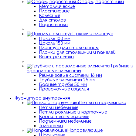
Опоры, подпятники
Металлические
Пластиковые
Колесные
Для столов
Подпятники
Цоколь и плинтус
Цоколь 100 мм
Цоколь 150 мм
Плинтус для столешницы
Планки для столешниц и панелей
Вент. решетки
Трубные и
проволочные элементы
Рейлинговые системы 16 мм
Трубные элементы 25 мм
Барные трубы 50 мм
Проволочные изделия
Фурнитура внутренняя
Петли и подъемники
Петли мебельные
Петли рояльные и карточные
Кронштейны газовые
Подъемники мебельные
Толкатели
Направляющие
Шариковые