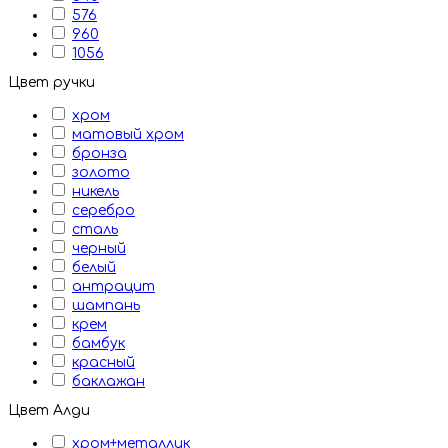
576
960
1056
Цвет ручки
хром
матовый хром
бронза
золото
никель
серебро
сталь
черный
белый
антрацит
шампань
крем
бамбук
красный
баклажан
Цвет Алди
хром+металлик