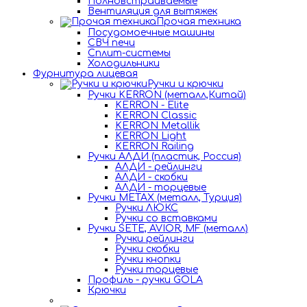
Полновстраиваемые
Вентиляция для вытяжек
Прочая техника
Посудомоечные машины
СВЧ печи
Сплит-системы
Холодильники
Фурнитура лицевая
Ручки и крючки
Ручки KERRON (металл,Китай)
KERRON - Elite
KERRON Classic
KERRON Metallik
KERRON Light
KERRON Railing
Ручки АЛДИ (пластик, Россия)
АЛДИ - рейлинги
АЛДИ - скобки
АЛДИ - торцевые
Ручки METAX (металл, Турция)
Ручки ЛЮКС
Ручки со вставками
Ручки SETE, AVIOR, MF (металл)
Ручки рейлинги
Ручки скобки
Ручки кнопки
Ручки торцевые
Профиль - ручки GOLA
Крючки