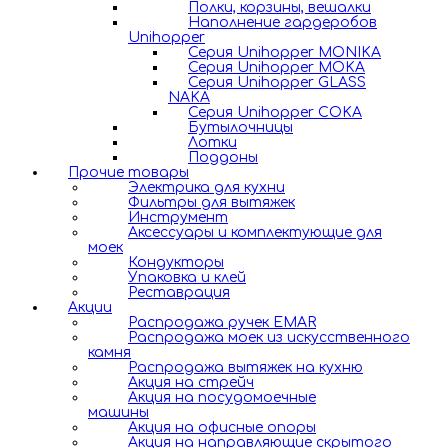
Полки, корзины, вешалки
Наполнение гардеробов
Unihopper
Серия Unihopper MONIKA
Серия Unihopper MOKA
Серия Unihopper GLASS
NAKA
Серия Unihopper COKA
Бутылочницы
Лотки
Поддоны
Прочие товары
Электрика для кухни
Фильтры для вытяжек
Инструмент
Аксессуары и комплектующие для
моек
Кондукторы
Упаковка и клей
Реставрация
Акции
Распродажа ручек EMAR
Распродажа моек из искусственного
камня
Распродажа вытяжек на кухню
Акция на стрейч
Акция на посудомоечные
машины
Акция на офисные опоры
Акция на направляющие скрытого