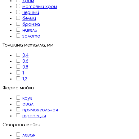
хром
матовый хром
черный
белый
бронэа
никель
золото
Толщина металла, мм
0,4
0,6
0,8
1
1,2
Форма мойки
круг
овал
прямоугольная
трапеция
Сторона мойки
левая