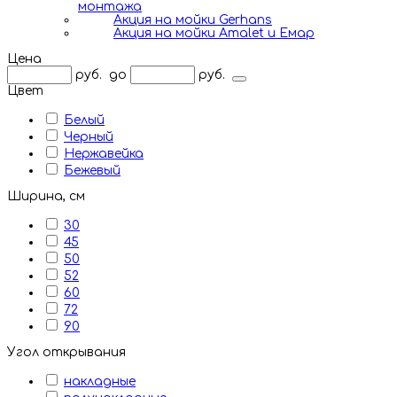
монтажа
Акция на мойки Gerhans
Акция на мойки Amalet и Емар
Цена
руб.
до
руб.
Цвет
Белый
Черный
Нержавейка
Бежевый
Ширина, см
30
45
50
52
60
72
90
Угол открывания
накладные