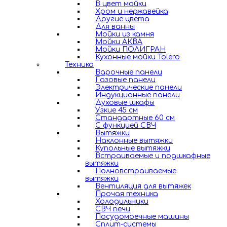
В цвет мойки
Хром и нержавейка
Другие цвета
Для ванны
Мойки из камня
Мойки АКВА
Мойки ПОЛИГРАН
Кухонные мойки Tolero
Техника
Варочные панели
Газовые панели
Электрические панели
Индукционные панели
Духовые шкафы
Узкие 45 см
Стандартные 60 см
С функцией СВЧ
Вытяжки
Наклонные вытяжки
Купольные вытяжки
Встраиваемые и подшкафные
вытяжки
Полновстраиваемые
вытяжки
Вентиляция для вытяжек
Прочая техника
Холодильники
СВЧ печи
Посудомоечные машины
Сплит-системы