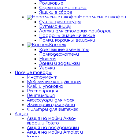
Роликовые
Скрытого монтажа
Ящики в сборе
Наполнение шкафов
Сушки для посуды
Бутылочницы
Лотки для столовых приборов
Поддоны гигиенические
Полки, корзины, вешалки
Крепеж
Крепежные элементы
Полкодержатели
Навесы
Замки и задвижки
Уголки
Прочие товары
Инструмент
Мебельные кондукторы
Клей и упаковка
Реставрация
Вентиляция
Аксессуары для моек
Электрика для кухни
Фильтры для вытяжек
Акции
Акция на мойки Аква-
кварц и Tolero
Акция на посудомойки
Акция на мойки Amalet и
Емар