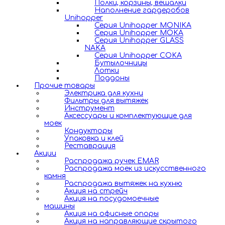
Полки, корзины, вешалки
Наполнение гардеробов
Unihopper
Серия Unihopper MONIKA
Серия Unihopper MOKA
Серия Unihopper GLASS
NAKA
Серия Unihopper COKA
Бутылочницы
Лотки
Поддоны
Прочие товары
Электрика для кухни
Фильтры для вытяжек
Инструмент
Аксессуары и комплектующие для
моек
Кондукторы
Упаковка и клей
Реставрация
Акции
Распродажа ручек EMAR
Распродажа моек из искусственного
камня
Распродажа вытяжек на кухню
Акция на стрейч
Акция на посудомоечные
машины
Акция на офисные опоры
Акция на направляющие скрытого