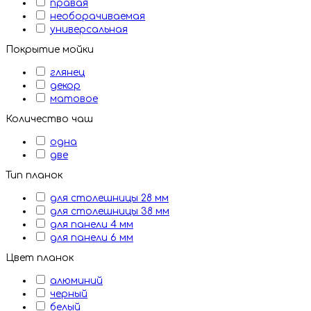
правая
необорачиваемая
универсальная
Покрытие мойки
глянец
декор
матовое
Количество чаш
одна
две
Тип планок
для столешницы 28 мм
для столешницы 38 мм
для панели 4 мм
для панели 6 мм
Цвет планок
алюминий
черный
белый