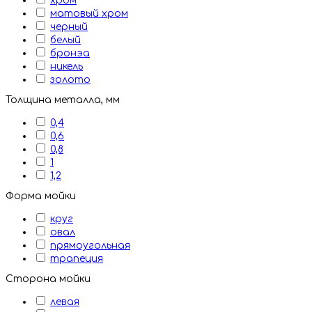
хром
матовый хром
черный
белый
бронэа
никель
золото
Толщина металла, мм
0,4
0,6
0,8
1
1,2
Форма мойки
круг
овал
прямоугольная
трапеция
Сторона мойки
левая