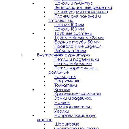
Цоколь и плинтус
Вентиляционные решетки
Плинтус для столешниц
Планки для панелей и
столешниц
Цоколь 100 мм
Цоколь 150 мм
Трубные системы
Трубы мебельные 25 мм
Барные трубы 50 мм
Проволочные изделия
Рейлинги 16 мм
Внутренняя фурнитура
Петли и подъемники
Петли мебельные
Петли карточные и
рояльные
Газлифты
Подъемники
Толкатели
Крепеж
Крепежные элементы
Замки и задвижки
Навесы
Полкодержатели
Уголки
Направляющие для
ящиков
Шариковые
Скрытого монтажа