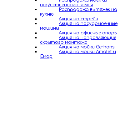
Распродажа моек из
искусственного камня
Распродажа вытяжек на
кухню
Акция на стрейч
Акция на посудомоечные
машины
Акция на офисные опоры
Акция на направляющие
скрытого монтажа
Акция на мойки Gerhans
Акция на мойки Amalet и
Емар