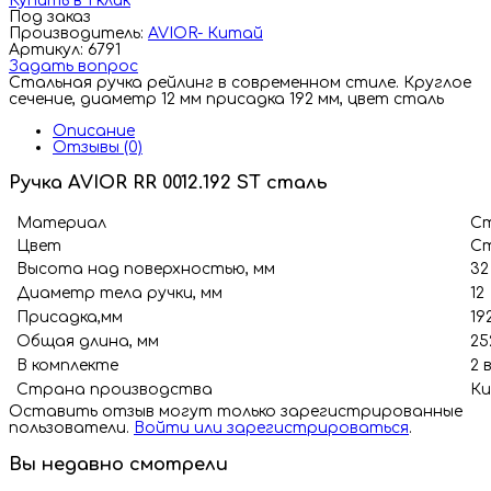
Купить в 1 клик
Под заказ
Производитель:
AVIOR- Китай
Артикул: 6791
Задать вопрос
Стальная ручка рейлинг в современном стиле. Круглое
сечение, диаметр 12 мм присадка 192 мм, цвет сталь
Описание
Отзывы (0)
Ручка AVIOR RR 0012.192 SТ сталь
Материал
Ст
Цвет
Ст
Высота над поверхностью, мм
32
Диаметр тела ручки, мм
12
Присадка,мм
19
Общая длина, мм
25
В комплекте
2 
Страна производства
Ки
Оставить отзыв могут только зарегистрированные
пользователи.
Войти или зарегистрироваться
.
Вы недавно смотрели