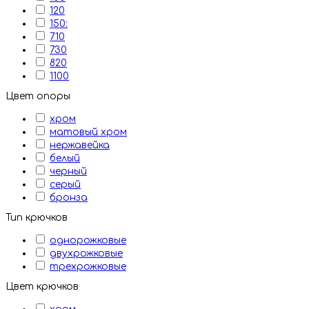
120
150:
710
730
820
1100
Цвет опоры
хром
матовый хром
нержавейка
белый
черный
серый
бронза
Тип крючков
однорожковые
двухрожковые
трехрожковые
Цвет крючков