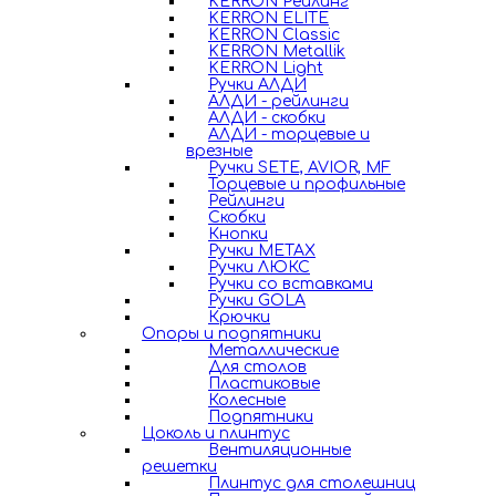
KERRON Рейлинг
KERRON ELITE
KERRON Classic
KERRON Metallik
KERRON Light
Ручки АЛДИ
АЛДИ - рейлинги
АЛДИ - скобки
АЛДИ - торцевые и
врезные
Ручки SETE, AVIOR, MF
Торцевые и профильные
Рейлинги
Скобки
Кнопки
Ручки METAX
Ручки ЛЮКС
Ручки со вставками
Ручки GOLA
Крючки
Опоры и подпятники
Металлические
Для столов
Пластиковые
Колесные
Подпятники
Цоколь и плинтус
Вентиляционные
решетки
Плинтус для столешниц