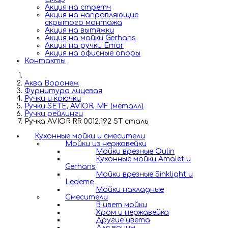
Акция на стретч
Акция на направляющие
скрытого монтажа
Акция на вытяжки
Акция на мойки Gerhans
Акция на ручки Emar
Акция на офисные опоры
Контакты
Аква Воронеж
Фурнитура лицевая
Ручки и крючки
Ручки SETE, AVIOR, MF (металл)
Ручки рейлинги
Ручка AVIOR RR 0012.192 SТ сталь
Кухонные мойки и смесители
Мойки из нержавейки
Мойки врезные Oulin
Кухонные мойки Amalet и
Gerhans
Мойки врезные Sinklight и
Ledeme
Мойки накладные
Смесители
В цвет мойки
Хром и нержавейка
Другие цвета
Для ванны