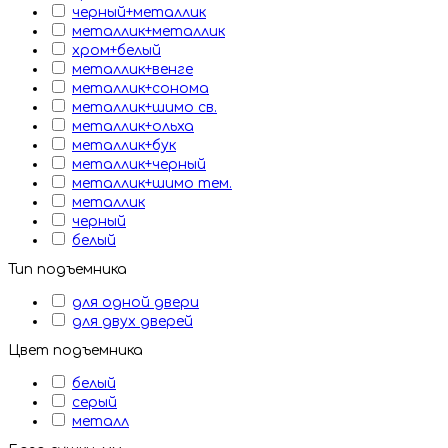
черный+металлик
металлик+металлик
хром+белый
металлик+венге
металлик+сонома
металлик+шимо св.
металлик+ольха
металлик+бук
металлик+черный
металлик+шимо тем.
металлик
черный
белый
Тип подъемника
для одной двери
для двух дверей
Цвет подъемника
белый
серый
металл