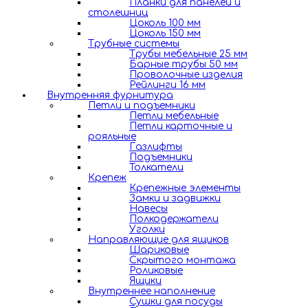
Планки для панелей и
столешниц
Цоколь 100 мм
Цоколь 150 мм
Трубные системы
Трубы мебельные 25 мм
Барные трубы 50 мм
Проволочные изделия
Рейлинги 16 мм
Внутренняя фурнитура
Петли и подъемники
Петли мебельные
Петли карточные и
рояльные
Газлифты
Подъемники
Толкатели
Крепеж
Крепежные элементы
Замки и задвижки
Навесы
Полкодержатели
Уголки
Направляющие для ящиков
Шариковые
Скрытого монтажа
Роликовые
Ящики
Внутреннее наполнение
Сушки для посуды