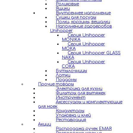
Роликовые
Ящики
Внутреннее наполнение
Сушки для посуды
Полки, корзины, вешалки
Наполнение гардеробов
Unihopper
Серия Unihopper
MONIKA
Серия Unihopper
MOKA
Серия Unihopper GLASS
NAKA
Серия Unihopper
COKA
Бутылочницы
Лотки
Поддоны
Прочие товары
Электрика для кухни
Фильтры для вытяжек
Инструмент
Аксессуары и комплектующие
для моек
Кондукторы
Упаковка и клей
Реставрация
Акции
Распродажа ручек EMAR