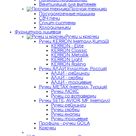
Вентиляция для вытяжек
Прочая техника
Посудомоечные машины
СВЧ печи
Сплит-системы
Холодильники
Фурнитура лицевая
Ручки и крючки
Ручки KERRON (металл,Китай)
KERRON - Elite
KERRON Classic
KERRON Metallik
KERRON Light
KERRON Railing
Ручки АЛДИ (пластик, Россия)
АЛДИ - рейлинги
АЛДИ - скобки
АЛДИ - торцевые
Ручки METAX (металл, Турция)
Ручки ЛЮКС
Ручки со вставками
Ручки SETE, AVIOR, MF (металл)
Ручки рейлинги
Ручки скобки
Ручки кнопки
Ручки торцевые
Профиль - ручки GOLA
Крючки