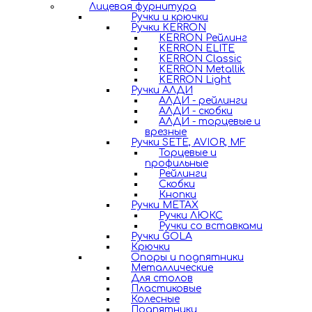
Лицевая фурнитура
Ручки и крючки
Ручки KERRON
KERRON Рейлинг
KERRON ELITE
KERRON Classic
KERRON Metallik
KERRON Light
Ручки АЛДИ
АЛДИ - рейлинги
АЛДИ - скобки
АЛДИ - торцевые и
врезные
Ручки SETE, AVIOR, MF
Торцевые и
профильные
Рейлинги
Скобки
Кнопки
Ручки METAX
Ручки ЛЮКС
Ручки со вставками
Ручки GOLA
Крючки
Опоры и подпятники
Металлические
Для столов
Пластиковые
Колесные
Подпятники