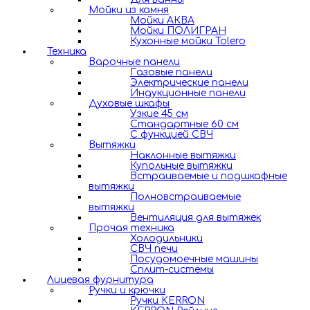
Мойки из камня
Мойки АКВА
Мойки ПОЛИГРАН
Кухонные мойки Tolero
Техника
Варочные панели
Газовые панели
Электрические панели
Индукционные панели
Духовые шкафы
Узкие 45 см
Стандартные 60 см
С функцией СВЧ
Вытяжки
Наклонные вытяжки
Купольные вытяжки
Встраиваемые и подшкафные
вытяжки
Полновстраиваемые
вытяжки
Вентиляция для вытяжек
Прочая техника
Холодильники
СВЧ печи
Посудомоечные машины
Сплит-системы
Лицевая фурнитура
Ручки и крючки
Ручки KERRON