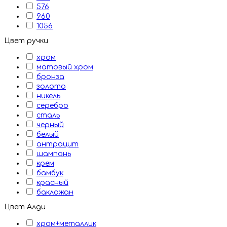
576
960
1056
Цвет ручки
хром
матовый хром
бронза
золото
никель
серебро
сталь
черный
белый
антрацит
шампань
крем
бамбук
красный
баклажан
Цвет Алди
хром+металлик