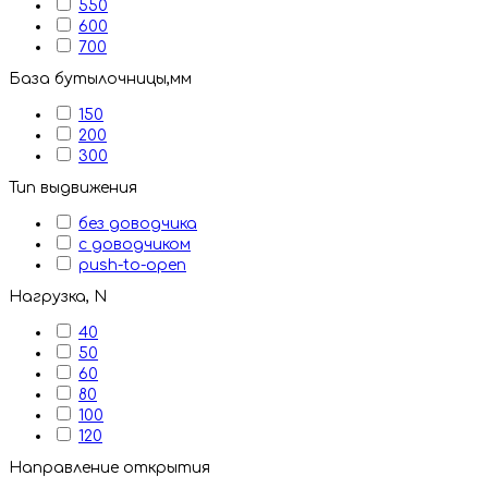
550
600
700
База бутылочницы,мм
150
200
300
Тип выдвижения
без доводчика
с доводчиком
push-to-open
Нагрузка, N
40
50
60
80
100
120
Направление открытия