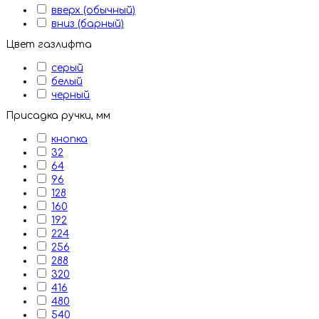
вверх (обычный)
вниз (барный)
Цвет газлифта
серый
белый
черный
Присадка ручки, мм
кнопка
32
64
96
128
160
192
224
256
288
320
416
480
540