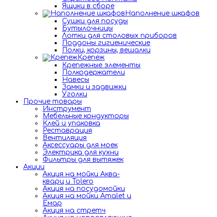
Ящики в сборе
Наполнение шкафов
Сушки для посуды
Бутылочницы
Лотки для столовых приборов
Поддоны гигиенические
Полки, корзины, вешалки
Крепеж
Крепежные элементы
Полкодержатели
Навесы
Замки и задвижки
Уголки
Прочие товары
Инструмент
Мебельные кондукторы
Клей и упаковка
Реставрация
Вентиляция
Аксессуары для моек
Электрика для кухни
Фильтры для вытяжек
Акции
Акция на мойки Аква-
кварц и Tolero
Акция на посудомойки
Акция на мойки Amalet и
Емар
Акция на стретч