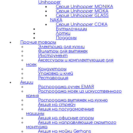
Unihopper
Серия Unihopper MONIKA
Серия Unihopper MOKA
Серия Unihopper GLASS
NAKA
Серия Unihopper COKA
Бутылочницы
Лотки
Поддоны
Прочие товары
Электрика для кухни
Фильтры для вытяжек
Инструмент
Аксессуары и комплектующие для
моек
Кондукторы
Упаковка и клей
Реставрация
Акции
Распродажа ручек EMAR
Распродажа моек из искусственного
камня
Распродажа вытяжек на кухню
Акция на стрейч
Акция на посудомоечные
машины
Акция на офисные опоры
Акция на направляющие скрытого
монтажа
Акция на мойки Gerhans