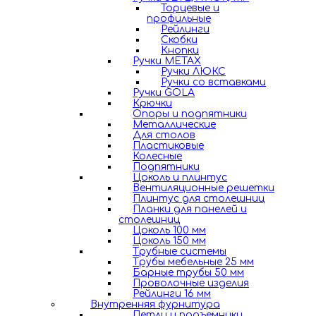
Торцевые и
профильные
Рейлинги
Скобки
Кнопки
Ручки METAX
Ручки ЛЮКС
Ручки со вставками
Ручки GOLA
Крючки
Опоры и подпятники
Металлические
Для столов
Пластиковые
Колесные
Подпятники
Цоколь и плинтус
Вентиляционные решетки
Плинтус для столешниц
Планки для панелей и
столешниц
Цоколь 100 мм
Цоколь 150 мм
Трубные системы
Трубы мебельные 25 мм
Барные трубы 50 мм
Проволочные изделия
Рейлинги 16 мм
Внутренняя фурнитура
Петли и подъемники