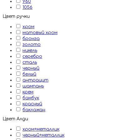
960
1056
Цвет ручки
хром
матовый хром
бронза
золото
никель
серебро
сталь
черный
белый
антрацит
шампань
крем
бамбук
красный
баклажан
Цвет Алди
хром+металлик
черный+металлик