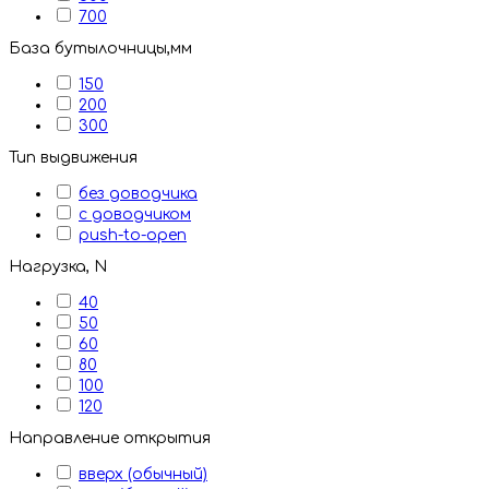
700
База бутылочницы,мм
150
200
300
Тип выдвижения
без доводчика
с доводчиком
push-to-open
Нагрузка, N
40
50
60
80
100
120
Направление открытия
вверх (обычный)