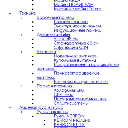
Мойки АКВА
Мойки ПОЛИГРАН
Кухонные мойки Tolero
Техника
Варочные панели
Газовые панели
Электрические панели
Индукционные панели
Духовые шкафы
Узкие 45 см
Стандартные 60 см
С функцией СВЧ
Вытяжки
Наклонные вытяжки
Купольные вытяжки
Встраиваемые и подшкафные
вытяжки
Полновстраиваемые
вытяжки
Вентиляция для вытяжек
Прочая техника
Холодильники
СВЧ печи
Посудомоечные машины
Сплит-системы
Лицевая фурнитура
Ручки и крючки
Ручки KERRON
KERRON Рейлинг
KERRON ELITE