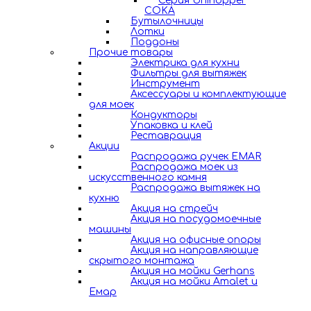
Серия Unihopper
COKA
Бутылочницы
Лотки
Поддоны
Прочие товары
Электрика для кухни
Фильтры для вытяжек
Инструмент
Аксессуары и комплектующие
для моек
Кондукторы
Упаковка и клей
Реставрация
Акции
Распродажа ручек EMAR
Распродажа моек из
искусственного камня
Распродажа вытяжек на
кухню
Акция на стрейч
Акция на посудомоечные
машины
Акция на офисные опоры
Акция на направляющие
скрытого монтажа
Акция на мойки Gerhans
Акция на мойки Amalet и
Емар