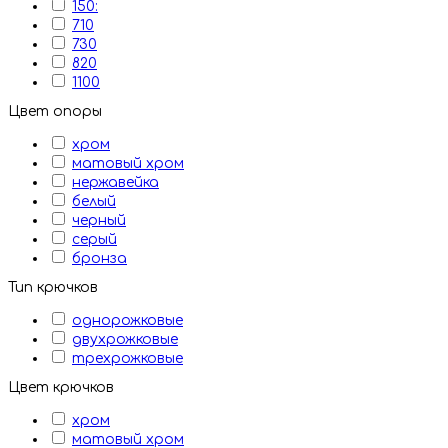
150:
710
730
820
1100
Цвет опоры
хром
матовый хром
нержавейка
белый
черный
серый
бронза
Тип крючков
однорожковые
двухрожковые
трехрожковые
Цвет крючков
хром
матовый хром