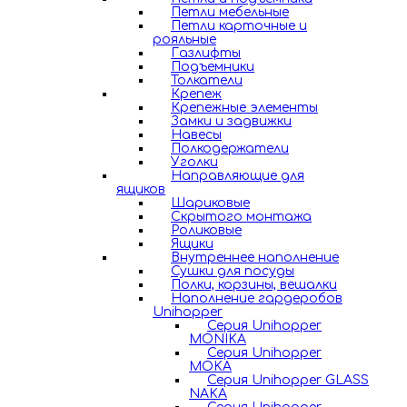
Петли мебельные
Петли карточные и
рояльные
Газлифты
Подъемники
Толкатели
Крепеж
Крепежные элементы
Замки и задвижки
Навесы
Полкодержатели
Уголки
Направляющие для
ящиков
Шариковые
Скрытого монтажа
Роликовые
Ящики
Внутреннее наполнение
Сушки для посуды
Полки, корзины, вешалки
Наполнение гардеробов
Unihopper
Серия Unihopper
MONIKA
Серия Unihopper
MOKA
Серия Unihopper GLASS
NAKA