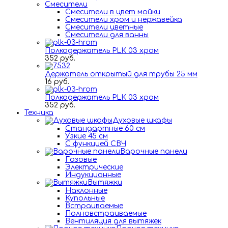
Смесители
Смесители в цвет мойки
Смесители хром и нержавейка
Смесители цветные
Смесители для ванны
Полкодержатель PLК 03 хром
352 руб.
Держатель открытый для трубы 25 мм
16 руб.
Полкодержатель PLК 03 хром
352 руб.
Техника
Духовые шкафы
Стандартные 60 см
Узкие 45 см
С функцией СВЧ
Варочные панели
Газовые
Электрические
Индукционные
Вытяжки
Наклонные
Купольные
Встраиваемые
Полновстраиваемые
Вентиляция для вытяжек