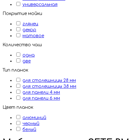
универсальная
Покрытие мойки
глянец
декор
матовое
Количество чаш
одна
две
Тип планок
для столешницы 28 мм
для столешницы 38 мм
для панели 4 мм
для панели 6 мм
Цвет планок
алюминий
черный
белый