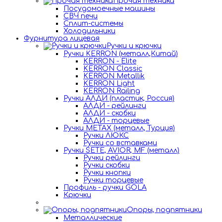
Прочая техника
Посудомоечные машины
СВЧ печи
Сплит-системы
Холодильники
Фурнитура лицевая
Ручки и крючки
Ручки KERRON (металл,Китай)
KERRON - Elite
KERRON Classic
KERRON Metallik
KERRON Light
KERRON Railing
Ручки АЛДИ (пластик, Россия)
АЛДИ - рейлинги
АЛДИ - скобки
АЛДИ - торцевые
Ручки METAX (металл, Турция)
Ручки ЛЮКС
Ручки со вставками
Ручки SETE, AVIOR, MF (металл)
Ручки рейлинги
Ручки скобки
Ручки кнопки
Ручки торцевые
Профиль - ручки GOLA
Крючки
Опоры, подпятники
Металлические