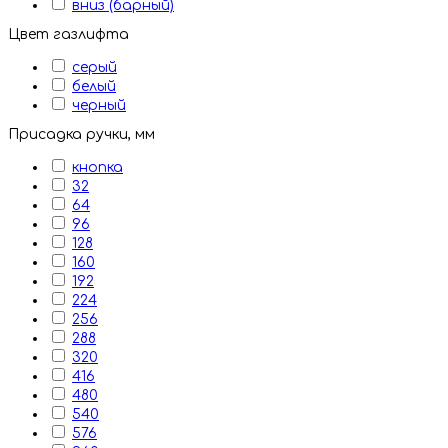
вниз (барный)
Цвет газлифта
серый
белый
черный
Присадка ручки, мм
кнопка
32
64
96
128
160
192
224
256
288
320
416
480
540
576