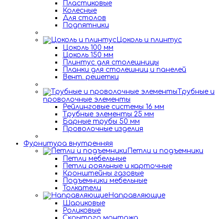
Пластиковые
Колесные
Для столов
Подпятники
Цоколь и плинтус
Цоколь 100 мм
Цоколь 150 мм
Плинтус для столешницы
Планки для столешниц и панелей
Вент. решетки
Трубные и
проволочные элементы
Рейлинговые системы 16 мм
Трубные элементы 25 мм
Барные трубы 50 мм
Проволочные изделия
Фурнитура внутренняя
Петли и подъемники
Петли мебельные
Петли рояльные и карточные
Кронштейны газовые
Подъемники мебельные
Толкатели
Направляющие
Шариковые
Роликовые
Скрытого монтажа