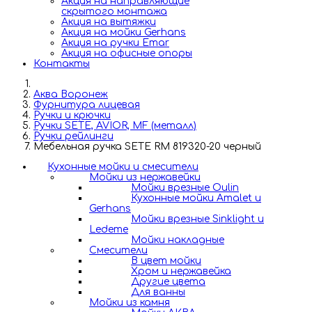
Акция на направляющие
скрытого монтажа
Акция на вытяжки
Акция на мойки Gerhans
Акция на ручки Emar
Акция на офисные опоры
Контакты
Аква Воронеж
Фурнитура лицевая
Ручки и крючки
Ручки SETE, AVIOR, MF (металл)
Ручки рейлинги
Мебельная ручка SETE RM 819320-20 черный
Кухонные мойки и смесители
Мойки из нержавейки
Мойки врезные Oulin
Кухонные мойки Amalet и
Gerhans
Мойки врезные Sinklight и
Ledeme
Мойки накладные
Смесители
В цвет мойки
Хром и нержавейка
Другие цвета
Для ванны
Мойки из камня