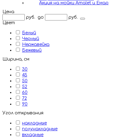
Акция на мойки Amalet и Емар
Цена
руб.
до
руб.
Цвет
Белый
Черный
Нержавейка
Бежевый
Ширина, см
30
45
50
52
60
72
90
Угол открывания
накладные
полунакладные
вкладные