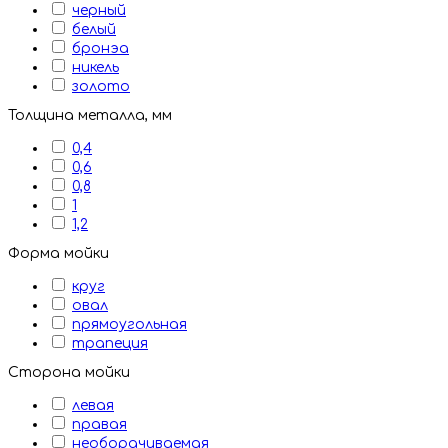
черный
белый
бронэа
никель
золото
Толщина металла, мм
0,4
0,6
0,8
1
1,2
Форма мойки
круг
овал
прямоугольная
трапеция
Сторона мойки
левая
правая
необорачиваемая