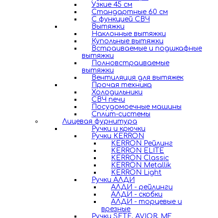
Узкие 45 см
Стандартные 60 см
С функцией СВЧ
Вытяжки
Наклонные вытяжки
Купольные вытяжки
Встраиваемые и подшкафные
вытяжки
Полновстраиваемые
вытяжки
Вентиляция для вытяжек
Прочая техника
Холодильники
СВЧ печи
Посудомоечные машины
Сплит-системы
Лицевая фурнитура
Ручки и крючки
Ручки KERRON
KERRON Рейлинг
KERRON ELITE
KERRON Classic
KERRON Metallik
KERRON Light
Ручки АЛДИ
АЛДИ - рейлинги
АЛДИ - скобки
АЛДИ - торцевые и
врезные
Ручки SETE, AVIOR, MF