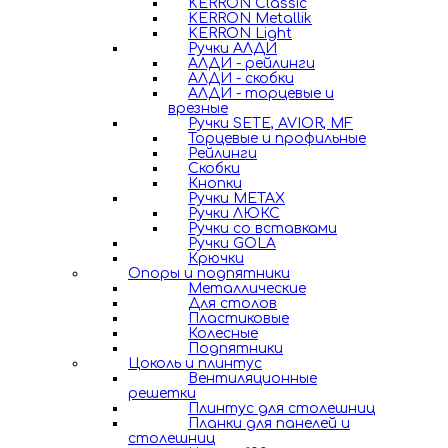
KERRON Classic
KERRON Metallik
KERRON Light
Ручки АЛДИ
АЛДИ - рейлинги
АЛДИ - скобки
АЛДИ - торцевые и
врезные
Ручки SETE, AVIOR, MF
Торцевые и профильные
Рейлинги
Скобки
Кнопки
Ручки METAX
Ручки ЛЮКС
Ручки со вставками
Ручки GOLA
Крючки
Опоры и подпятники
Металлические
Для столов
Пластиковые
Колесные
Подпятники
Цоколь и плинтус
Вентиляционные
решетки
Плинтус для столешниц
Планки для панелей и
столешниц