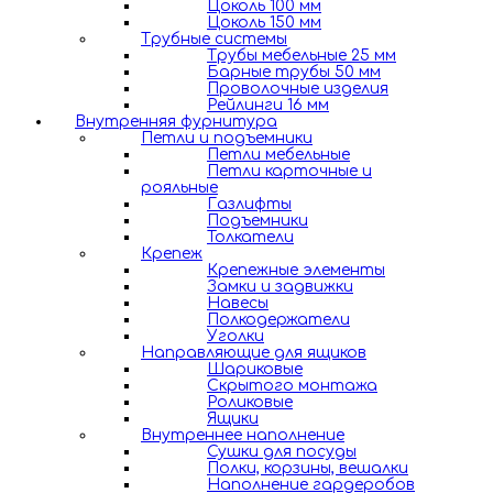
Цоколь 100 мм
Цоколь 150 мм
Трубные системы
Трубы мебельные 25 мм
Барные трубы 50 мм
Проволочные изделия
Рейлинги 16 мм
Внутренняя фурнитура
Петли и подъемники
Петли мебельные
Петли карточные и
рояльные
Газлифты
Подъемники
Толкатели
Крепеж
Крепежные элементы
Замки и задвижки
Навесы
Полкодержатели
Уголки
Направляющие для ящиков
Шариковые
Скрытого монтажа
Роликовые
Ящики
Внутреннее наполнение
Сушки для посуды
Полки, корзины, вешалки
Наполнение гардеробов