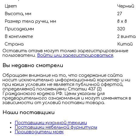
Цвет
Черный
Высота, мм
27
Размер тела ручки, мм
8 х 8
Присадка,мм
320
В комплекте
2 винта
Страна
Китай
Оставить отзыв могут только зарегистрированные
пользователи.
Войти или зарегистрироваться
.
Вы недавно смотрели
Обращаем внимание на то, что содержание сайта
носит исключительно информационный характер и ни
при каких условиях не является публичной офертой,
определяемой положениями Статьи 437 (2)
Гражданского кодекса РФ. Цены указаны для
предварительного ознакомления и могут изменяться в
зависимости от условий поставки товара.
Наши поставщики
Поставщики кухонной техники
Поставщики мебельной фурнитуры
Производители моек