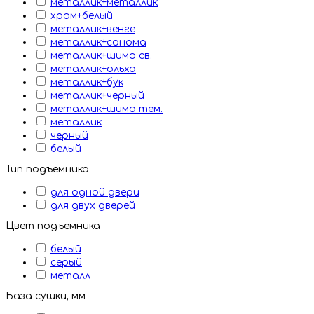
металлик+металлик
хром+белый
металлик+венге
металлик+сонома
металлик+шимо св.
металлик+ольха
металлик+бук
металлик+черный
металлик+шимо тем.
металлик
черный
белый
Тип подъемника
для одной двери
для двух дверей
Цвет подъемника
белый
серый
металл
База сушки, мм