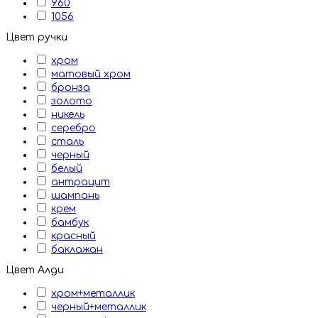
960
1056
Цвет ручки
хром
матовый хром
бронза
золото
никель
серебро
сталь
черный
белый
антрацит
шампань
крем
бамбук
красный
баклажан
Цвет Алди
хром+металлик
черный+металлик