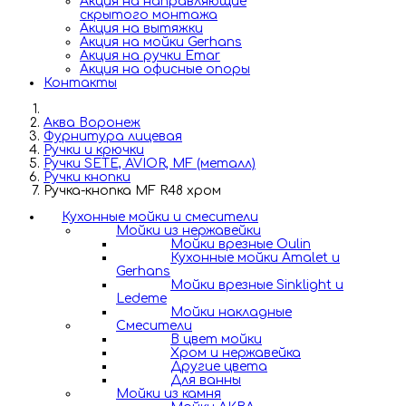
Акция на направляющие
скрытого монтажа
Акция на вытяжки
Акция на мойки Gerhans
Акция на ручки Emar
Акция на офисные опоры
Контакты
Аква Воронеж
Фурнитура лицевая
Ручки и крючки
Ручки SETE, AVIOR, MF (металл)
Ручки кнопки
Ручка-кнопка MF R48 хром
Кухонные мойки и смесители
Мойки из нержавейки
Мойки врезные Oulin
Кухонные мойки Amalet и
Gerhans
Мойки врезные Sinklight и
Ledeme
Мойки накладные
Смесители
В цвет мойки
Хром и нержавейка
Другие цвета
Для ванны
Мойки из камня