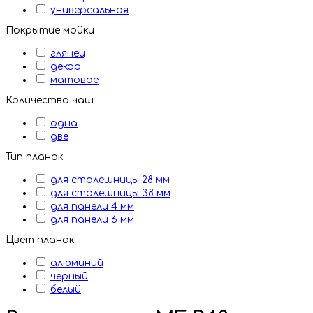
универсальная
Покрытие мойки
глянец
декор
матовое
Количество чаш
одна
две
Тип планок
для столешницы 28 мм
для столешницы 38 мм
для панели 4 мм
для панели 6 мм
Цвет планок
алюминий
черный
белый