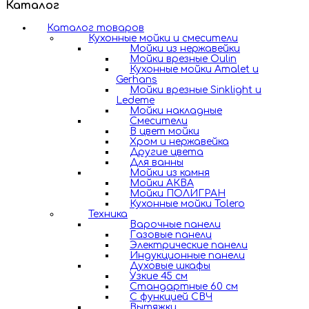
Каталог
Каталог товаров
Кухонные мойки и смесители
Мойки из нержавейки
Мойки врезные Oulin
Кухонные мойки Amalet и
Gerhans
Мойки врезные Sinklight и
Ledeme
Мойки накладные
Смесители
В цвет мойки
Хром и нержавейка
Другие цвета
Для ванны
Мойки из камня
Мойки АКВА
Мойки ПОЛИГРАН
Кухонные мойки Tolero
Техника
Варочные панели
Газовые панели
Электрические панели
Индукционные панели
Духовые шкафы
Узкие 45 см
Стандартные 60 см
С функцией СВЧ
Вытяжки