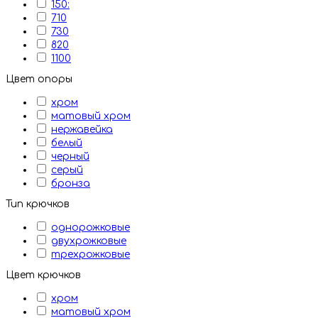
150:
710
730
820
1100
Цвет опоры
хром
матовый хром
нержавейка
белый
черный
серый
бронза
Тип крючков
однорожковые
двухрожковые
трехрожковые
Цвет крючков
хром
матовый хром