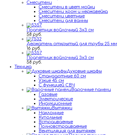
Смесители
Смесители в цвет мойки
Смесители хром и нержавейка
Смесители цветные
Смесители для ванны
Подпятник войлочный 3х3 см
58 руб.
Держатель открытый для трубы 25 мм
16 руб.
Подпятник войлочный 3х3 см
58 руб.
Техника
Духовые шкафы
Стандартные 60 см
Узкие 45 см
С функцией СВЧ
Варочные панели
Газовые
Электрические
Индукционные
Вытяжки
Наклонные
Купольные
Встраиваемые
Полновстраиваемые
Вентиляция для вытяжек