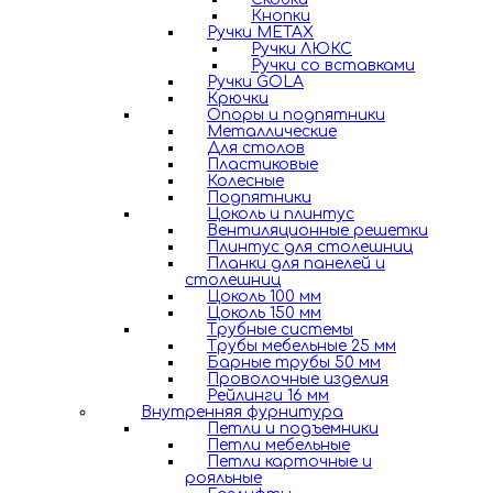
Кнопки
Ручки METAX
Ручки ЛЮКС
Ручки со вставками
Ручки GOLA
Крючки
Опоры и подпятники
Металлические
Для столов
Пластиковые
Колесные
Подпятники
Цоколь и плинтус
Вентиляционные решетки
Плинтус для столешниц
Планки для панелей и
столешниц
Цоколь 100 мм
Цоколь 150 мм
Трубные системы
Трубы мебельные 25 мм
Барные трубы 50 мм
Проволочные изделия
Рейлинги 16 мм
Внутренняя фурнитура
Петли и подъемники
Петли мебельные
Петли карточные и
рояльные