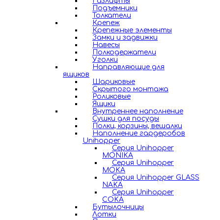
Газлифты
Подъемники
Толкатели
Крепеж
Крепежные элементы
Замки и задвижки
Навесы
Полкодержатели
Уголки
Направляющие для
ящиков
Шариковые
Скрытого монтажа
Роликовые
Ящики
Внутреннее наполнение
Сушки для посуды
Полки, корзины, вешалки
Наполнение гардеробов
Unihopper
Серия Unihopper
MONIKA
Серия Unihopper
MOKA
Серия Unihopper GLASS
NAKA
Серия Unihopper
COKA
Бутылочницы
Лотки