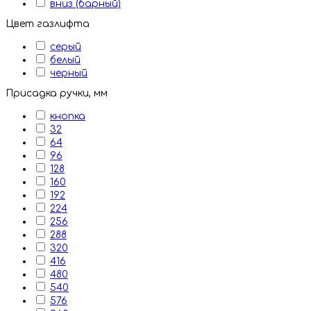
вниз (барный)
Цвет газлифта
серый
белый
черный
Присадка ручки, мм
кнопка
32
64
96
128
160
192
224
256
288
320
416
480
540
576