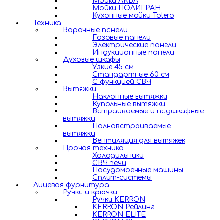
Мойки АКВА
Мойки ПОЛИГРАН
Кухонные мойки Tolero
Техника
Варочные панели
Газовые панели
Электрические панели
Индукционные панели
Духовые шкафы
Узкие 45 см
Стандартные 60 см
С функцией СВЧ
Вытяжки
Наклонные вытяжки
Купольные вытяжки
Встраиваемые и подшкафные
вытяжки
Полновстраиваемые
вытяжки
Вентиляция для вытяжек
Прочая техника
Холодильники
СВЧ печи
Посудомоечные машины
Сплит-системы
Лицевая фурнитура
Ручки и крючки
Ручки KERRON
KERRON Рейлинг
KERRON ELITE