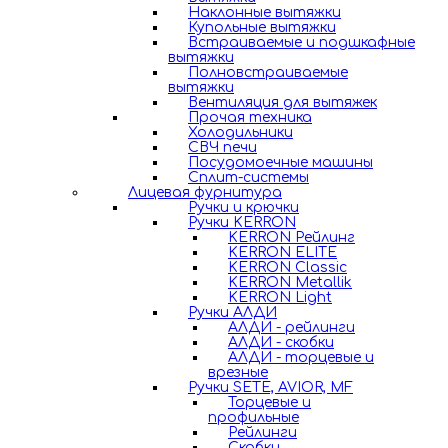
Наклонные вытяжки
Купольные вытяжки
Встраиваемые и подшкафные
вытяжки
Полновстраиваемые
вытяжки
Вентиляция для вытяжек
Прочая техника
Холодильники
СВЧ печи
Посудомоечные машины
Сплит-системы
Лицевая фурнитура
Ручки и крючки
Ручки KERRON
KERRON Рейлинг
KERRON ELITE
KERRON Classic
KERRON Metallik
KERRON Light
Ручки АЛДИ
АЛДИ - рейлинги
АЛДИ - скобки
АЛДИ - торцевые и
врезные
Ручки SETE, AVIOR, MF
Торцевые и
профильные
Рейлинги
Скобки