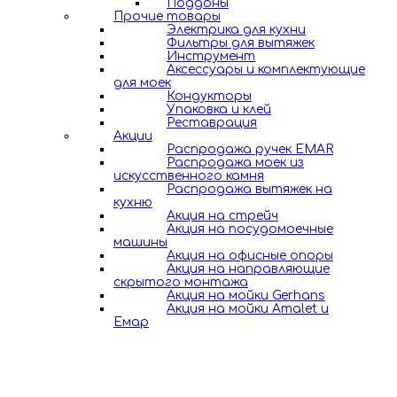
Поддоны
Прочие товары
Электрика для кухни
Фильтры для вытяжек
Инструмент
Аксессуары и комплектующие
для моек
Кондукторы
Упаковка и клей
Реставрация
Акции
Распродажа ручек EMAR
Распродажа моек из
искусственного камня
Распродажа вытяжек на
кухню
Акция на стрейч
Акция на посудомоечные
машины
Акция на офисные опоры
Акция на направляющие
скрытого монтажа
Акция на мойки Gerhans
Акция на мойки Amalet и
Емар