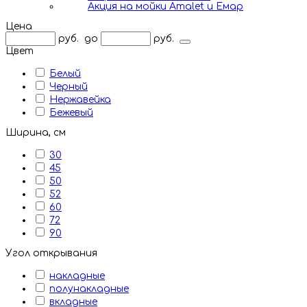
Акция на мойки Amalet и Емар
Цена
руб.
до
руб.
Цвет
Белый
Черный
Нержавейка
Бежевый
Ширина, см
30
45
50
52
60
72
90
Угол открывания
накладные
полунакладные
вкладные