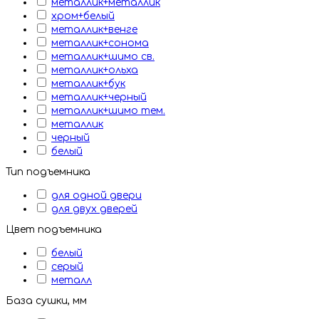
металлик+металлик
хром+белый
металлик+венге
металлик+сонома
металлик+шимо св.
металлик+ольха
металлик+бук
металлик+черный
металлик+шимо тем.
металлик
черный
белый
Тип подъемника
для одной двери
для двух дверей
Цвет подъемника
белый
серый
металл
База сушки, мм