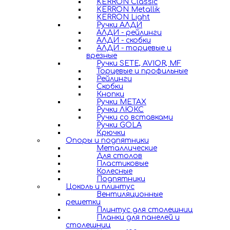
KERRON Classic
KERRON Metallik
KERRON Light
Ручки АЛДИ
АЛДИ - рейлинги
АЛДИ - скобки
АЛДИ - торцевые и
врезные
Ручки SETE, AVIOR, MF
Торцевые и профильные
Рейлинги
Скобки
Кнопки
Ручки METAX
Ручки ЛЮКС
Ручки со вставками
Ручки GOLA
Крючки
Опоры и подпятники
Металлические
Для столов
Пластиковые
Колесные
Подпятники
Цоколь и плинтус
Вентиляционные
решетки
Плинтус для столешниц
Планки для панелей и
столешниц