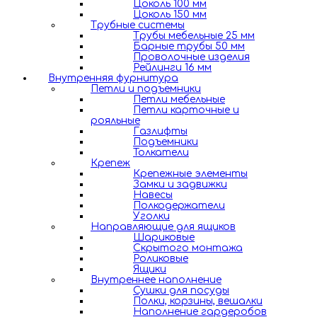
Цоколь 100 мм
Цоколь 150 мм
Трубные системы
Трубы мебельные 25 мм
Барные трубы 50 мм
Проволочные изделия
Рейлинги 16 мм
Внутренняя фурнитура
Петли и подъемники
Петли мебельные
Петли карточные и
рояльные
Газлифты
Подъемники
Толкатели
Крепеж
Крепежные элементы
Замки и задвижки
Навесы
Полкодержатели
Уголки
Направляющие для ящиков
Шариковые
Скрытого монтажа
Роликовые
Ящики
Внутреннее наполнение
Сушки для посуды
Полки, корзины, вешалки
Наполнение гардеробов