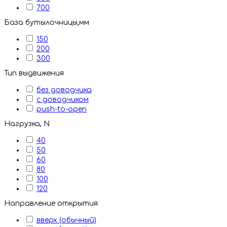
700
База бутылочницы,мм
150
200
300
Тип выдвижения
без доводчика
с доводчиком
push-to-open
Нагрузка, N
40
50
60
80
100
120
Направление открытия
вверх (обычный)