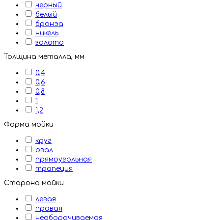
черный
белый
бронэа
никель
золото
Толщина металла, мм
0,4
0,6
0,8
1
1,2
Форма мойки
круг
овал
прямоугольная
трапеция
Сторона мойки
левая
правая
необорачиваемая