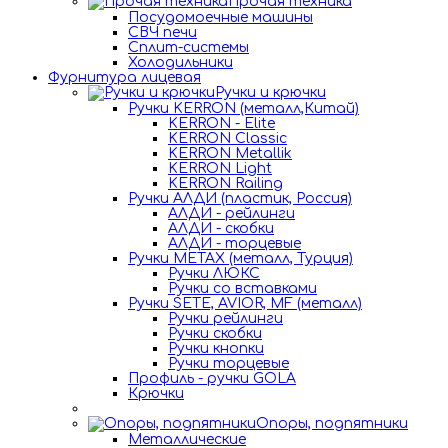
Прочая техника
Посудомоечные машины
СВЧ печи
Сплит-системы
Холодильники
Фурнитура лицевая
Ручки и крючки
Ручки KERRON (металл,Китай)
KERRON - Elite
KERRON Classic
KERRON Metallik
KERRON Light
KERRON Railing
Ручки АЛДИ (пластик, Россия)
АЛДИ - рейлинги
АЛДИ - скобки
АЛДИ - торцевые
Ручки METAX (металл, Турция)
Ручки ЛЮКС
Ручки со вставками
Ручки SETE, AVIOR, MF (металл)
Ручки рейлинги
Ручки скобки
Ручки кнопки
Ручки торцевые
Профиль - ручки GOLA
Крючки
Опоры, подпятники
Металлические