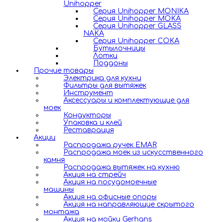
Unihopper
Серия Unihopper MONIKA
Серия Unihopper MOKA
Серия Unihopper GLASS
NAKA
Серия Unihopper COKA
Бутылочницы
Лотки
Поддоны
Прочие товары
Электрика для кухни
Фильтры для вытяжек
Инструмент
Аксессуары и комплектующие для
моек
Кондукторы
Упаковка и клей
Реставрация
Акции
Распродажа ручек EMAR
Распродажа моек из искусственного
камня
Распродажа вытяжек на кухню
Акция на стрейч
Акция на посудомоечные
машины
Акция на офисные опоры
Акция на направляющие скрытого
монтажа
Акция на мойки Gerhans