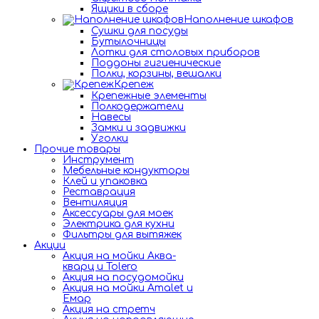
Ящики в сборе
Наполнение шкафов
Сушки для посуды
Бутылочницы
Лотки для столовых приборов
Поддоны гигиенические
Полки, корзины, вешалки
Крепеж
Крепежные элементы
Полкодержатели
Навесы
Замки и задвижки
Уголки
Прочие товары
Инструмент
Мебельные кондукторы
Клей и упаковка
Реставрация
Вентиляция
Аксессуары для моек
Электрика для кухни
Фильтры для вытяжек
Акции
Акция на мойки Аква-
кварц и Tolero
Акция на посудомойки
Акция на мойки Amalet и
Емар
Акция на стретч