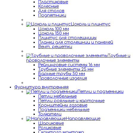
Пластиковые
Колесные
Для столов
Подпятники
Цоколь и плинтус
Цоколь 100 мм
Цоколь 150 мм
Плинтус для столешницы
Планки для столешниц и панелей
Вент. решетки
Трубные и
проволочные элементы
Рейлинговые системы 16 мм
Трубные элементы 25 мм
Барные трубы 50 мм
Проволочные изделия
Фурнитура внутренняя
Петли и подъемники
Петли мебельные
Петли рояльные и карточные
Кронштейны газовые
Подъемники мебельные
Толкатели
Направляющие
Шариковые
Роликовые
Скрытого монтажа