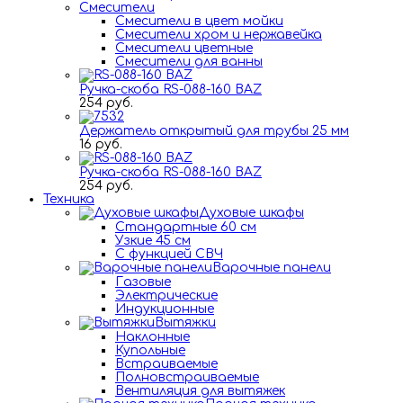
Смесители
Смесители в цвет мойки
Смесители хром и нержавейка
Смесители цветные
Смесители для ванны
Ручка-скоба RS-088-160 BAZ
254 руб.
Держатель открытый для трубы 25 мм
16 руб.
Ручка-скоба RS-088-160 BAZ
254 руб.
Техника
Духовые шкафы
Стандартные 60 см
Узкие 45 см
С функцией СВЧ
Варочные панели
Газовые
Электрические
Индукционные
Вытяжки
Наклонные
Купольные
Встраиваемые
Полновстраиваемые
Вентиляция для вытяжек