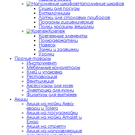
Наполнение шкафов
Сушки для посуды
Бутылочницы
Лотки для столовых приборов
Поддоны гигиенические
Полки, корзины, вешалки
Крепеж
Крепежные элементы
Полкодержатели
Навесы
Замки и задвижки
Уголки
Прочие товары
Инструмент
Мебельные кондукторы
Клей и упаковка
Реставрация
Вентиляция
Аксессуары для моек
Электрика для кухни
Фильтры для вытяжек
Акции
Акция на мойки Аква-
кварц и Tolero
Акция на посудомойки
Акция на мойки Amalet и
Емар
Акция на стретч
Акция на направляющие