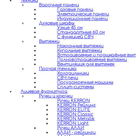
Техника
Варочные панели
Газовые панели
Электрические панели
Индукционные панели
Духовые шкафы
Узкие 45 см
Стандартные 60 см
С функцией СВЧ
Вытяжки
Наклонные вытяжки
Купольные вытяжки
Встраиваемые и подшкафные вы
Полновстраиваемые вытяжки
Вентиляция для вытяжек
Прочая техника
Холодильники
СВЧ печи
Посудомоечные машины
Сплит-системы
Лицевая фурнитура
Ручки и крючки
Ручки KERRON
KERRON Рейлинг
KERRON ELITE
KERRON Classic
KERRON Metallik
KERRON Light
Ручки АЛДИ
АЛДИ - рейлинги