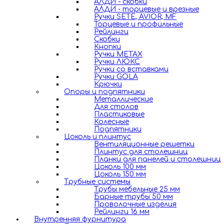
АЛДИ - скобки
АЛДИ - торцевые и врезные
Ручки SETE, AVIOR, MF
Торцевые и профильные
Рейлинги
Скобки
Кнопки
Ручки METAX
Ручки ЛЮКС
Ручки со вставками
Ручки GOLA
Крючки
Опоры и подпятники
Металлические
Для столов
Пластиковые
Колесные
Подпятники
Цоколь и плинтус
Вентиляционные решетки
Плинтус для столешниц
Планки для панелей и столешниц
Цоколь 100 мм
Цоколь 150 мм
Трубные системы
Трубы мебельные 25 мм
Барные трубы 50 мм
Проволочные изделия
Рейлинги 16 мм
Внутренняя фурнитура