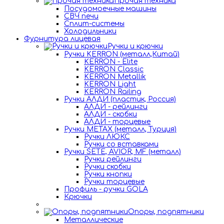
Прочая техника
Посудомоечные машины
СВЧ печи
Сплит-системы
Холодильники
Фурнитура лицевая
Ручки и крючки
Ручки KERRON (металл,Китай)
KERRON - Elite
KERRON Classic
KERRON Metallik
KERRON Light
KERRON Railing
Ручки АЛДИ (пластик, Россия)
АЛДИ - рейлинги
АЛДИ - скобки
АЛДИ - торцевые
Ручки METAX (металл, Турция)
Ручки ЛЮКС
Ручки со вставками
Ручки SETE, AVIOR, MF (металл)
Ручки рейлинги
Ручки скобки
Ручки кнопки
Ручки торцевые
Профиль - ручки GOLA
Крючки
Опоры, подпятники
Металлические