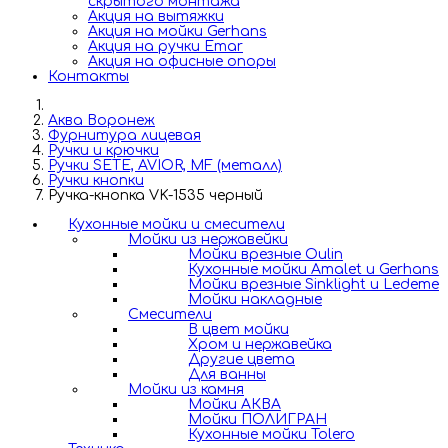
скрытого монтажа
Акция на вытяжки
Акция на мойки Gerhans
Акция на ручки Emar
Акция на офисные опоры
Контакты
Аква Воронеж
Фурнитура лицевая
Ручки и крючки
Ручки SETE, AVIOR, MF (металл)
Ручки кнопки
Ручка-кнопка VK-1535 черный
Кухонные мойки и смесители
Мойки из нержавейки
Мойки врезные Oulin
Кухонные мойки Amalet и Gerhans
Мойки врезные Sinklight и Ledeme
Мойки накладные
Смесители
В цвет мойки
Хром и нержавейка
Другие цвета
Для ванны
Мойки из камня
Мойки АКВА
Мойки ПОЛИГРАН
Кухонные мойки Tolero