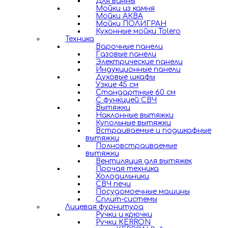
Для ванны
Мойки из камня
Мойки АКВА
Мойки ПОЛИГРАН
Кухонные мойки Tolero
Техника
Варочные панели
Газовые панели
Электрические панели
Индукционные панели
Духовые шкафы
Узкие 45 см
Стандартные 60 см
С функцией СВЧ
Вытяжки
Наклонные вытяжки
Купольные вытяжки
Встраиваемые и подшкафные
вытяжки
Полновстраиваемые
вытяжки
Вентиляция для вытяжек
Прочая техника
Холодильники
СВЧ печи
Посудомоечные машины
Сплит-системы
Лицевая фурнитура
Ручки и крючки
Ручки KERRON