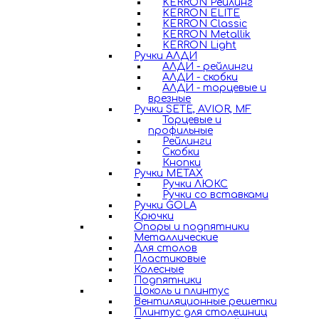
KERRON Рейлинг
KERRON ELITE
KERRON Classic
KERRON Metallik
KERRON Light
Ручки АЛДИ
АЛДИ - рейлинги
АЛДИ - скобки
АЛДИ - торцевые и
врезные
Ручки SETE, AVIOR, MF
Торцевые и
профильные
Рейлинги
Скобки
Кнопки
Ручки METAX
Ручки ЛЮКС
Ручки со вставками
Ручки GOLA
Крючки
Опоры и подпятники
Металлические
Для столов
Пластиковые
Колесные
Подпятники
Цоколь и плинтус
Вентиляционные решетки
Плинтус для столешниц