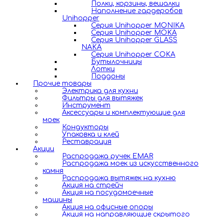
Полки, корзины, вешалки
Наполнение гардеробов
Unihopper
Серия Unihopper MONIKA
Серия Unihopper MOKA
Серия Unihopper GLASS
NAKA
Серия Unihopper COKA
Бутылочницы
Лотки
Поддоны
Прочие товары
Электрика для кухни
Фильтры для вытяжек
Инструмент
Аксессуары и комплектующие для
моек
Кондукторы
Упаковка и клей
Реставрация
Акции
Распродажа ручек EMAR
Распродажа моек из искусственного
камня
Распродажа вытяжек на кухню
Акция на стрейч
Акция на посудомоечные
машины
Акция на офисные опоры
Акция на направляющие скрытого