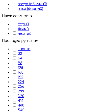
вверх (обычный)
вниз (барный)
Цвет газлифта
серый
белый
черный
Присадка ручки, мм
кнопка
32
64
96
128
160
192
224
256
288
320
416
480
540