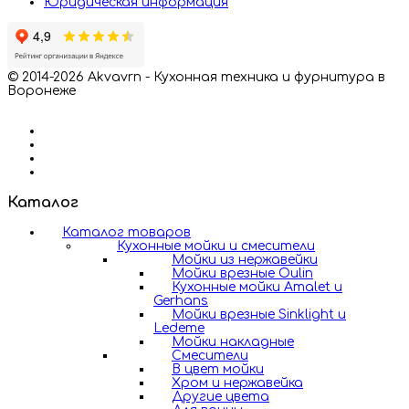
Юридическая информация
© 2014-2026 Akvavrn - Кухонная техника и фурнитура в
Воронеже
Каталог
Каталог товаров
Кухонные мойки и смесители
Мойки из нержавейки
Мойки врезные Oulin
Кухонные мойки Amalet и
Gerhans
Мойки врезные Sinklight и
Ledeme
Мойки накладные
Смесители
В цвет мойки
Хром и нержавейка
Другие цвета