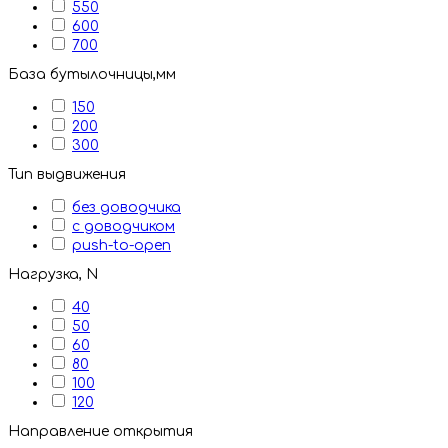
550
600
700
База бутылочницы,мм
150
200
300
Тип выдвижения
без доводчика
с доводчиком
push-to-open
Нагрузка, N
40
50
60
80
100
120
Направление открытия