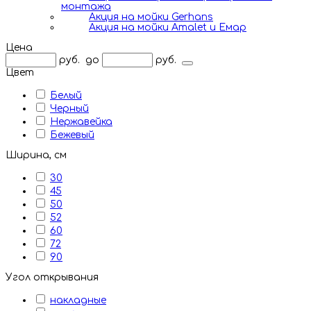
монтажа
Акция на мойки Gerhans
Акция на мойки Amalet и Емар
Цена
руб.
до
руб.
Цвет
Белый
Черный
Нержавейка
Бежевый
Ширина, см
30
45
50
52
60
72
90
Угол открывания
накладные