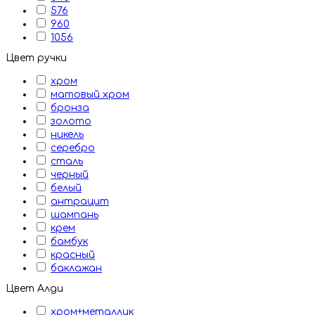
576
960
1056
Цвет ручки
хром
матовый хром
бронза
золото
никель
серебро
сталь
черный
белый
антрацит
шампань
крем
бамбук
красный
баклажан
Цвет Алди
хром+металлик