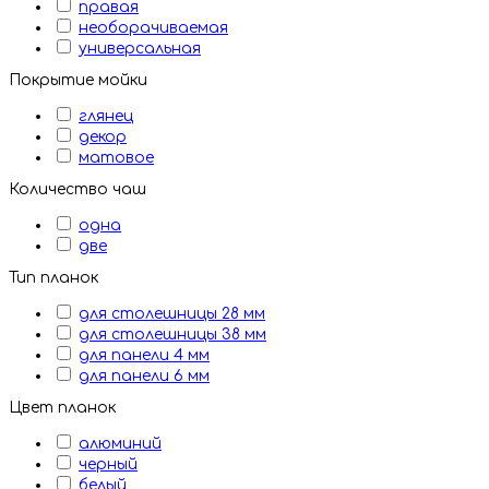
правая
необорачиваемая
универсальная
Покрытие мойки
глянец
декор
матовое
Количество чаш
одна
две
Тип планок
для столешницы 28 мм
для столешницы 38 мм
для панели 4 мм
для панели 6 мм
Цвет планок
алюминий
черный
белый