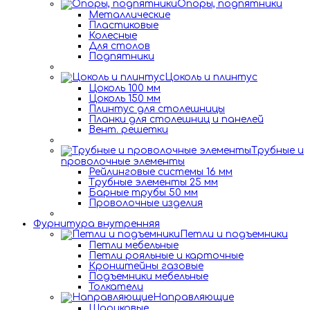
Опоры, подпятники
Металлические
Пластиковые
Колесные
Для столов
Подпятники
Цоколь и плинтус
Цоколь 100 мм
Цоколь 150 мм
Плинтус для столешницы
Планки для столешниц и панелей
Вент. решетки
Трубные и
проволочные элементы
Рейлинговые системы 16 мм
Трубные элементы 25 мм
Барные трубы 50 мм
Проволочные изделия
Фурнитура внутренняя
Петли и подъемники
Петли мебельные
Петли рояльные и карточные
Кронштейны газовые
Подъемники мебельные
Толкатели
Направляющие
Шариковые