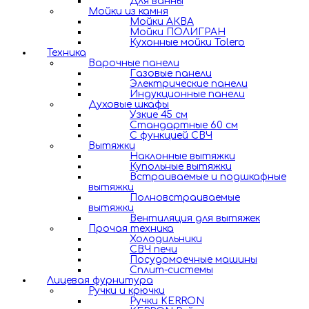
Для ванны
Мойки из камня
Мойки АКВА
Мойки ПОЛИГРАН
Кухонные мойки Tolero
Техника
Варочные панели
Газовые панели
Электрические панели
Индукционные панели
Духовые шкафы
Узкие 45 см
Стандартные 60 см
С функцией СВЧ
Вытяжки
Наклонные вытяжки
Купольные вытяжки
Встраиваемые и подшкафные
вытяжки
Полновстраиваемые
вытяжки
Вентиляция для вытяжек
Прочая техника
Холодильники
СВЧ печи
Посудомоечные машины
Сплит-системы
Лицевая фурнитура
Ручки и крючки
Ручки KERRON