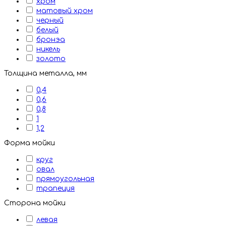
хром
матовый хром
черный
белый
бронэа
никель
золото
Толщина металла, мм
0,4
0,6
0,8
1
1,2
Форма мойки
круг
овал
прямоугольная
трапеция
Сторона мойки
левая