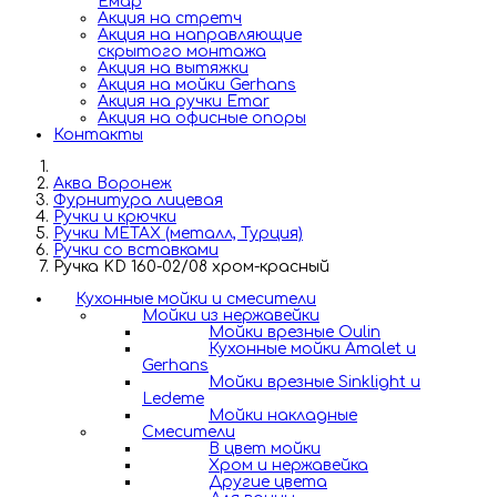
Емар
Акция на стретч
Акция на направляющие
скрытого монтажа
Акция на вытяжки
Акция на мойки Gerhans
Акция на ручки Emar
Акция на офисные опоры
Контакты
Аква Воронеж
Фурнитура лицевая
Ручки и крючки
Ручки METAX (металл, Турция)
Ручки со вставками
Ручка KD 160-02/08 хром-красный
Кухонные мойки и смесители
Мойки из нержавейки
Мойки врезные Oulin
Кухонные мойки Amalet и
Gerhans
Мойки врезные Sinklight и
Ledeme
Мойки накладные
Смесители
В цвет мойки
Хром и нержавейка
Другие цвета