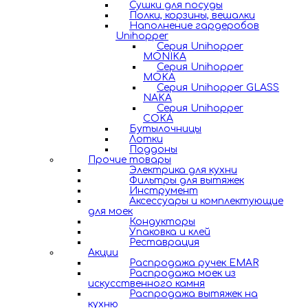
Сушки для посуды
Полки, корзины, вешалки
Наполнение гардеробов
Unihopper
Серия Unihopper
MONIKA
Серия Unihopper
MOKA
Серия Unihopper GLASS
NAKA
Серия Unihopper
COKA
Бутылочницы
Лотки
Поддоны
Прочие товары
Электрика для кухни
Фильтры для вытяжек
Инструмент
Аксессуары и комплектующие
для моек
Кондукторы
Упаковка и клей
Реставрация
Акции
Распродажа ручек EMAR
Распродажа моек из
искусственного камня
Распродажа вытяжек на
кухню