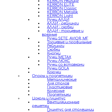
KERRON Рейлинг
KERRON ELITE
KERRON Classic
KERRON Metallik
KERRON Light
Ручки АЛДИ
АЛДИ - рейлинги
АЛДИ - скобки
АЛДИ - торцевые и
врезные
Ручки SETE, AVIOR, MF
Торцевые и профильные
Рейлинги
Скобки
Кнопки
Ручки METAX
Ручки ЛЮКС
Ручки со вставками
Ручки GOLA
Крючки
Опоры и подпятники
Металлические
Для столов
Пластиковые
Колесные
Подпятники
Цоколь и плинтус
Вентиляционные
решетки
Плинтус для столешниц