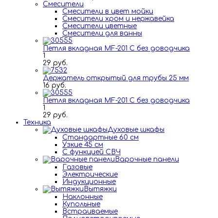
Смесители
Смесители в цвет мойки
Смесители хром и нержавейка
Смесители цветные
Смесители для ванны
Петля вкладная MF-201 C без доводчика
1
29 руб.
Держатель открытый для трубы 25 мм
16 руб.
Петля вкладная MF-201 C без доводчика
1
29 руб.
Техника
Духовые шкафы
Стандартные 60 см
Узкие 45 см
С функцией СВЧ
Варочные панели
Газовые
Электрические
Индукционные
Вытяжки
Наклонные
Купольные
Встраиваемые