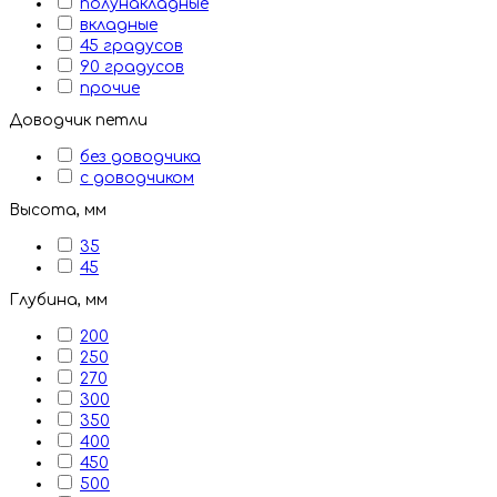
полунакладные
вкладные
45 градусов
90 градусов
прочие
Доводчик петли
без доводчика
с доводчиком
Высота, мм
35
45
Глубина, мм
200
250
270
300
350
400
450
500