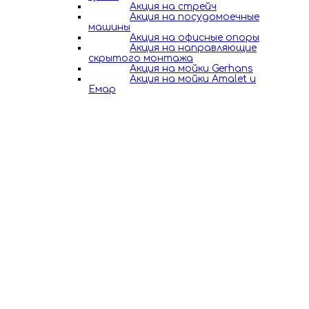
Акция на стрейч
Акция на посудомоечные
машины
Акция на офисные опоры
Акция на направляющие
скрытого монтажа
Акция на мойки Gerhans
Акция на мойки Amalet и
Емар