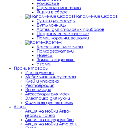
Роликовые
Скрытого монтажа
Ящики в сборе
Наполнение шкафов
Сушки для посуды
Бутылочницы
Лотки для столовых приборов
Поддоны гигиенические
Полки, корзины, вешалки
Крепеж
Крепежные элементы
Полкодержатели
Навесы
Замки и задвижки
Уголки
Прочие товары
Инструмент
Мебельные кондукторы
Клей и упаковка
Реставрация
Вентиляция
Аксессуары для моек
Электрика для кухни
Фильтры для вытяжек
Акции
Акция на мойки Аква-
кварц и Tolero
Акция на посудомойки
Акция на мойки Amalet и