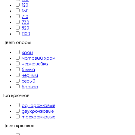
120
150:
710
730
820
1100
Цвет опоры
хром
матовый хром
нержавейка
белый
черный
серый
бронза
Тип крючков
однорожковые
двухрожковые
трехрожковые
Цвет крючков