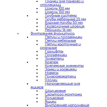
Планки для панелей и
столешниц
Цоколь 100 мм
Цоколь 150 мм
Трубные системы
Трубы мебельные 25 мм
Барные трубы 50 мм
Проволочные изделия
Рейлинги 16 мм
Внутренняя фурнитура
Петли и подъемники
Петли мебельные
Петли карточные и
рояльные
Газлифты
Подъемники
Толкатели
Крепеж
Крепежные элементы
Замки и задвижки
Навесы
Полкодержатели
Уголки
Направляющие для
ящиков
Шариковые
Скрытого монтажа
Роликовые
Ящики
Внутреннее наполнение