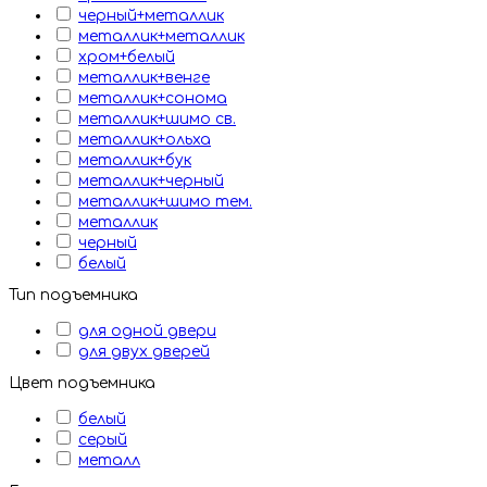
черный+металлик
металлик+металлик
хром+белый
металлик+венге
металлик+сонома
металлик+шимо св.
металлик+ольха
металлик+бук
металлик+черный
металлик+шимо тем.
металлик
черный
белый
Тип подъемника
для одной двери
для двух дверей
Цвет подъемника
белый
серый
металл