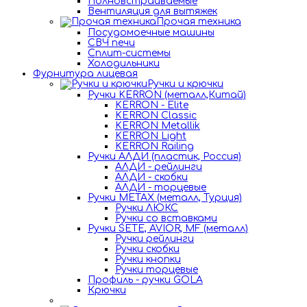
Полновстраиваемые
Вентиляция для вытяжек
Прочая техника
Посудомоечные машины
СВЧ печи
Сплит-системы
Холодильники
Фурнитура лицевая
Ручки и крючки
Ручки KERRON (металл,Китай)
KERRON - Elite
KERRON Classic
KERRON Metallik
KERRON Light
KERRON Railing
Ручки АЛДИ (пластик, Россия)
АЛДИ - рейлинги
АЛДИ - скобки
АЛДИ - торцевые
Ручки METAX (металл, Турция)
Ручки ЛЮКС
Ручки со вставками
Ручки SETE, AVIOR, MF (металл)
Ручки рейлинги
Ручки скобки
Ручки кнопки
Ручки торцевые
Профиль - ручки GOLA
Крючки