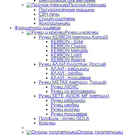
Вентиляция для вытяжек
Прочая техника
Посудомоечные машины
СВЧ печи
Сплит-системы
Холодильники
Фурнитура лицевая
Ручки и крючки
Ручки KERRON (металл,Китай)
KERRON - Elite
KERRON Classic
KERRON Metallik
KERRON Light
KERRON Railing
Ручки АЛДИ (пластик, Россия)
АЛДИ - рейлинги
АЛДИ - скобки
АЛДИ - торцевые
Ручки METAX (металл, Турция)
Ручки ЛЮКС
Ручки со вставками
Ручки SETE, AVIOR, MF (металл)
Ручки рейлинги
Ручки скобки
Ручки кнопки
Ручки торцевые
Профиль - ручки GOLA
Крючки
Опоры, подпятники