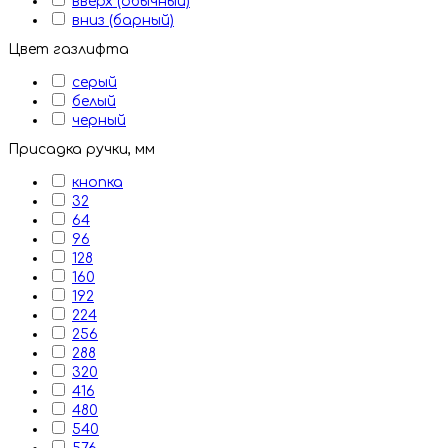
вверх (обычный)
вниз (барный)
Цвет газлифта
серый
белый
черный
Присадка ручки, мм
кнопка
32
64
96
128
160
192
224
256
288
320
416
480
540