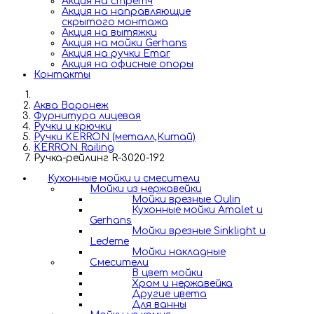
Акция на стретч
Акция на направляющие
скрытого монтажа
Акция на вытяжки
Акция на мойки Gerhans
Акция на ручки Emar
Акция на офисные опоры
Контакты
Аква Воронеж
Фурнитура лицевая
Ручки и крючки
Ручки KERRON (металл,Китай)
KERRON Railing
Ручка-рейлинг R-3020-192
Кухонные мойки и смесители
Мойки из нержавейки
Мойки врезные Oulin
Кухонные мойки Amalet и
Gerhans
Мойки врезные Sinklight и
Ledeme
Мойки накладные
Смесители
В цвет мойки
Хром и нержавейка
Другие цвета
Для ванны