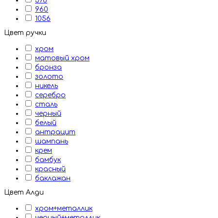
576
960
1056
Цвет ручки
хром
матовый хром
бронза
золото
никель
серебро
сталь
черный
белый
антрацит
шампань
крем
бамбук
красный
баклажан
Цвет Алди
хром+металлик
черный+металлик