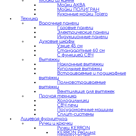
Мойки из камня
Мойки АКВА
Мойки ПОЛИГРАН
Кухонные мойки Tolero
Техника
Варочные панели
Газовые панели
Электрические панели
Индукционные панели
Духовые шкафы
Узкие 45 см
Стандартные 60 см
С функцией СВЧ
Вытяжки
Наклонные вытяжки
Купольные вытяжки
Встраиваемые и подшкафные
вытяжки
Полновстраиваемые
вытяжки
Вентиляция для вытяжек
Прочая техника
Холодильники
СВЧ печи
Посудомоечные машины
Сплит-системы
Лицевая фурнитура
Ручки и крючки
Ручки KERRON
KERRON Рейлинг