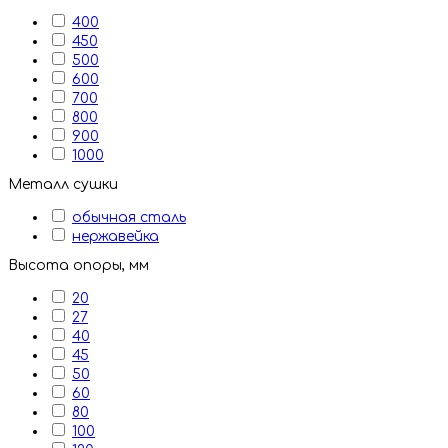
400
450
500
600
700
800
900
1000
Металл сушки
обычная сталь
нержавейка
Высота опоры, мм
20
27
40
45
50
60
80
100