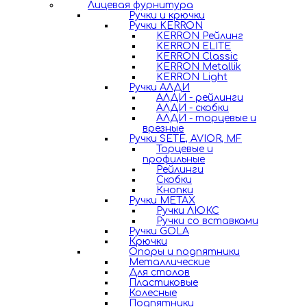
Лицевая фурнитура
Ручки и крючки
Ручки KERRON
KERRON Рейлинг
KERRON ELITE
KERRON Classic
KERRON Metallik
KERRON Light
Ручки АЛДИ
АЛДИ - рейлинги
АЛДИ - скобки
АЛДИ - торцевые и
врезные
Ручки SETE, AVIOR, MF
Торцевые и
профильные
Рейлинги
Скобки
Кнопки
Ручки METAX
Ручки ЛЮКС
Ручки со вставками
Ручки GOLA
Крючки
Опоры и подпятники
Металлические
Для столов
Пластиковые
Колесные
Подпятники