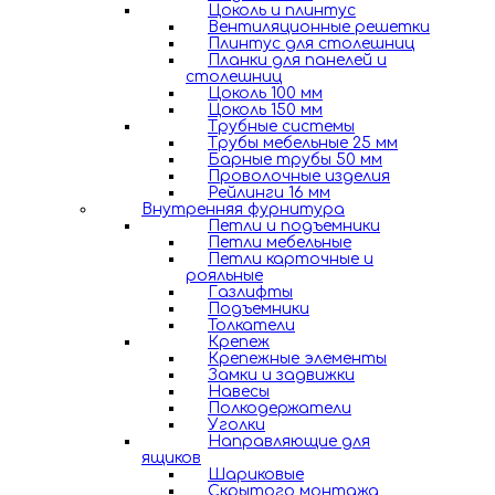
Цоколь и плинтус
Вентиляционные решетки
Плинтус для столешниц
Планки для панелей и
столешниц
Цоколь 100 мм
Цоколь 150 мм
Трубные системы
Трубы мебельные 25 мм
Барные трубы 50 мм
Проволочные изделия
Рейлинги 16 мм
Внутренняя фурнитура
Петли и подъемники
Петли мебельные
Петли карточные и
рояльные
Газлифты
Подъемники
Толкатели
Крепеж
Крепежные элементы
Замки и задвижки
Навесы
Полкодержатели
Уголки
Направляющие для
ящиков
Шариковые
Скрытого монтажа