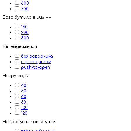
600
700
База бутылочницы,мм
150
200
300
Тип выдвижения
без доводчика
с доводчиком
push-to-open
Нагрузка, N
40
50
60
80
100
120
Направление открытия