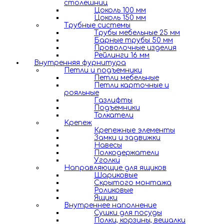
столешниц
Цоколь 100 мм
Цоколь 150 мм
Трубные системы
Трубы мебельные 25 мм
Барные трубы 50 мм
Проволочные изделия
Рейлинги 16 мм
Внутренняя фурнитура
Петли и подъемники
Петли мебельные
Петли карточные и
рояльные
Газлифты
Подъемники
Толкатели
Крепеж
Крепежные элементы
Замки и задвижки
Навесы
Полкодержатели
Уголки
Направляющие для ящиков
Шариковые
Скрытого монтажа
Роликовые
Ящики
Внутреннее наполнение
Сушки для посуды
Полки, корзины, вешалки