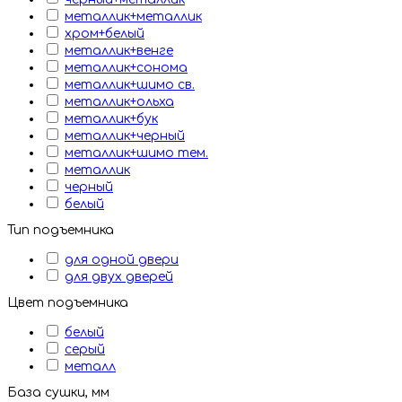
металлик+металлик
хром+белый
металлик+венге
металлик+сонома
металлик+шимо св.
металлик+ольха
металлик+бук
металлик+черный
металлик+шимо тем.
металлик
черный
белый
Тип подъемника
для одной двери
для двух дверей
Цвет подъемника
белый
серый
металл
База сушки, мм