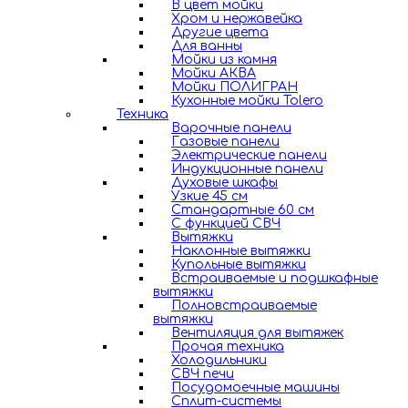
В цвет мойки
Хром и нержавейка
Другие цвета
Для ванны
Мойки из камня
Мойки АКВА
Мойки ПОЛИГРАН
Кухонные мойки Tolero
Техника
Варочные панели
Газовые панели
Электрические панели
Индукционные панели
Духовые шкафы
Узкие 45 см
Стандартные 60 см
С функцией СВЧ
Вытяжки
Наклонные вытяжки
Купольные вытяжки
Встраиваемые и подшкафные
вытяжки
Полновстраиваемые
вытяжки
Вентиляция для вытяжек
Прочая техника
Холодильники
СВЧ печи
Посудомоечные машины
Сплит-системы