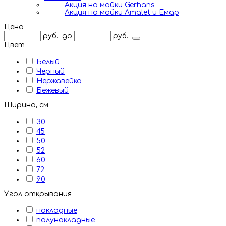
Акция на мойки Gerhans
Акция на мойки Amalet и Емар
Цена
руб.
до
руб.
Цвет
Белый
Черный
Нержавейка
Бежевый
Ширина, см
30
45
50
52
60
72
90
Угол открывания
накладные
полунакладные