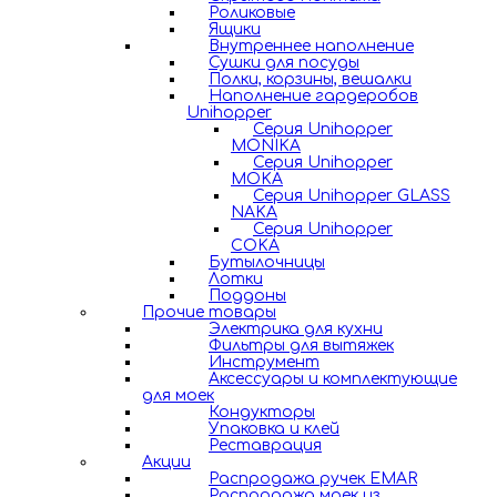
Роликовые
Ящики
Внутреннее наполнение
Сушки для посуды
Полки, корзины, вешалки
Наполнение гардеробов
Unihopper
Серия Unihopper
MONIKA
Серия Unihopper
MOKA
Серия Unihopper GLASS
NAKA
Серия Unihopper
COKA
Бутылочницы
Лотки
Поддоны
Прочие товары
Электрика для кухни
Фильтры для вытяжек
Инструмент
Аксессуары и комплектующие
для моек
Кондукторы
Упаковка и клей
Реставрация
Акции
Распродажа ручек EMAR
Распродажа моек из