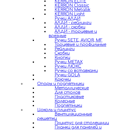
KERRON ELITE
KERRON Classic
KERRON Metallik
KERRON Light
Ручки АЛДИ
АЛДИ - рейлинги
АЛДИ - скобки
АЛДИ - торцевые и
врезные
Ручки SETE, AVIOR, MF
Торцевые и профильные
Рейлинги
Скобки
Кнопки
Ручки METAX
Ручки ЛЮКС
Ручки со вставками
Ручки GOLA
Крючки
Опоры и подпятники
Металлические
Для столов
Пластиковые
Колесные
Подпятники
Цоколь и плинтус
Вентиляционные
решетки
Плинтус для столешниц
Планки для панелей и