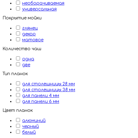
необорачиваемая
универсальная
Покрытие мойки
глянец
декор
матовое
Количество чаш
одна
две
Тип планок
для столешницы 28 мм
для столешницы 38 мм
для панели 4 мм
для панели 6 мм
Цвет планок
алюминий
черный
белый