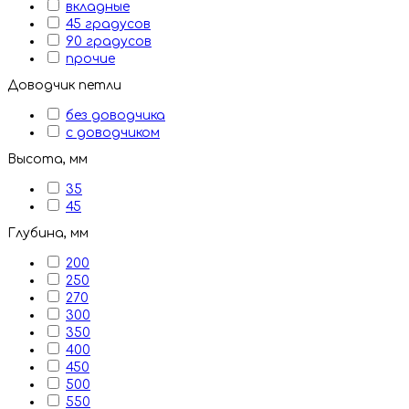
вкладные
45 градусов
90 градусов
прочие
Доводчик петли
без доводчика
с доводчиком
Высота, мм
35
45
Глубина, мм
200
250
270
300
350
400
450
500
550