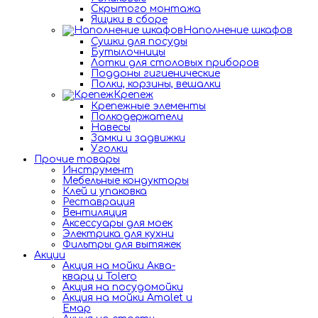
Скрытого монтажа
Ящики в сборе
Наполнение шкафов
Сушки для посуды
Бутылочницы
Лотки для столовых приборов
Поддоны гигиенические
Полки, корзины, вешалки
Крепеж
Крепежные элементы
Полкодержатели
Навесы
Замки и задвижки
Уголки
Прочие товары
Инструмент
Мебельные кондукторы
Клей и упаковка
Реставрация
Вентиляция
Аксессуары для моек
Электрика для кухни
Фильтры для вытяжек
Акции
Акция на мойки Аква-
кварц и Tolero
Акция на посудомойки
Акция на мойки Amalet и
Емар