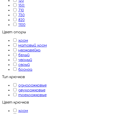
120
150:
710
730
820
1100
Цвет опоры
хром
матовый хром
нержавейка
белый
черный
серый
бронза
Тип крючков
однорожковые
двухрожковые
трехрожковые
Цвет крючков
хром