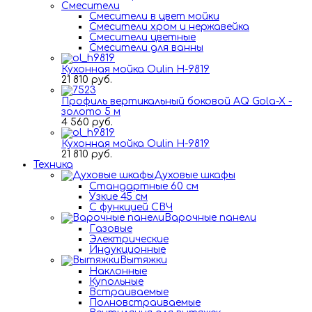
Смесители
Смесители в цвет мойки
Смесители хром и нержавейка
Смесители цветные
Смесители для ванны
Кухонная мойка Oulin H-9819
21 810 руб.
Профиль вертикальный боковой AQ Gola-X -
золото 5 м
4 560 руб.
Кухонная мойка Oulin H-9819
21 810 руб.
Техника
Духовые шкафы
Стандартные 60 см
Узкие 45 см
С функцией СВЧ
Варочные панели
Газовые
Электрические
Индукционные
Вытяжки
Наклонные
Купольные
Встраиваемые
Полновстраиваемые