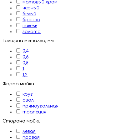
матовый хром
черный
белый
бронэа
никель
золото
Толщина металла, мм
0,4
0,6
0,8
1
1,2
Форма мойки
круг
овал
прямоугольная
трапеция
Сторона мойки
левая
правая