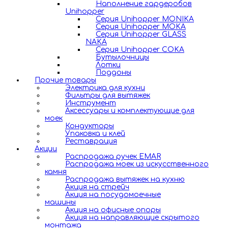
Наполнение гардеробов
Unihopper
Серия Unihopper MONIKA
Серия Unihopper MOKA
Серия Unihopper GLASS
NAKA
Серия Unihopper COKA
Бутылочницы
Лотки
Поддоны
Прочие товары
Электрика для кухни
Фильтры для вытяжек
Инструмент
Аксессуары и комплектующие для
моек
Кондукторы
Упаковка и клей
Реставрация
Акции
Распродажа ручек EMAR
Распродажа моек из искусственного
камня
Распродажа вытяжек на кухню
Акция на стрейч
Акция на посудомоечные
машины
Акция на офисные опоры
Акция на направляющие скрытого
монтажа