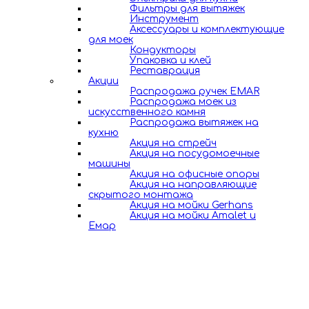
Фильтры для вытяжек
Инструмент
Аксессуары и комплектующие
для моек
Кондукторы
Упаковка и клей
Реставрация
Акции
Распродажа ручек EMAR
Распродажа моек из
искусственного камня
Распродажа вытяжек на
кухню
Акция на стрейч
Акция на посудомоечные
машины
Акция на офисные опоры
Акция на направляющие
скрытого монтажа
Акция на мойки Gerhans
Акция на мойки Amalet и
Емар