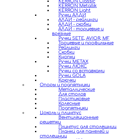
KERRON Classic
KERRON Metallik
KERRON Light
Ручки АЛДИ
АЛДИ - рейлинги
АЛДИ - скобки
АЛДИ - торцевые и
врезные
Ручки SETE, AVIOR, MF
Торцевые и профильные
Рейлинги
Скобки
Кнопки
Ручки METAX
Ручки ЛЮКС
Ручки со вставками
Ручки GOLA
Крючки
Опоры и подпятники
Металлические
Для столов
Пластиковые
Колесные
Подпятники
Цоколь и плинтус
Вентиляционные
решетки
Плинтус для столешниц
Планки для панелей и
столешниц