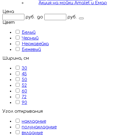
Акция на мойки Amalet и Емар
Цена
руб.
до
руб.
Цвет
Белый
Черный
Нержавейка
Бежевый
Ширина, см
30
45
50
52
60
72
90
Угол открывания
накладные
полунакладные
вкладные