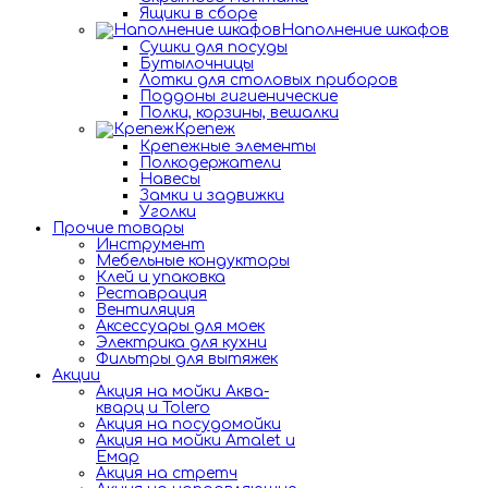
Ящики в сборе
Наполнение шкафов
Сушки для посуды
Бутылочницы
Лотки для столовых приборов
Поддоны гигиенические
Полки, корзины, вешалки
Крепеж
Крепежные элементы
Полкодержатели
Навесы
Замки и задвижки
Уголки
Прочие товары
Инструмент
Мебельные кондукторы
Клей и упаковка
Реставрация
Вентиляция
Аксессуары для моек
Электрика для кухни
Фильтры для вытяжек
Акции
Акция на мойки Аква-
кварц и Tolero
Акция на посудомойки
Акция на мойки Amalet и
Емар
Акция на стретч