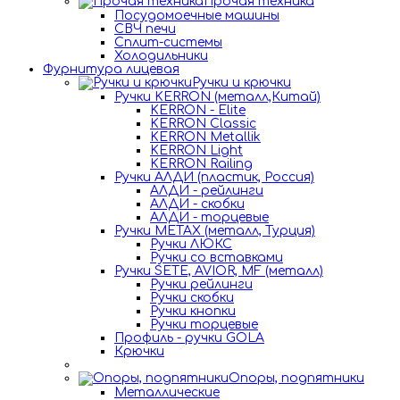
Прочая техника
Посудомоечные машины
СВЧ печи
Сплит-системы
Холодильники
Фурнитура лицевая
Ручки и крючки
Ручки KERRON (металл,Китай)
KERRON - Elite
KERRON Classic
KERRON Metallik
KERRON Light
KERRON Railing
Ручки АЛДИ (пластик, Россия)
АЛДИ - рейлинги
АЛДИ - скобки
АЛДИ - торцевые
Ручки METAX (металл, Турция)
Ручки ЛЮКС
Ручки со вставками
Ручки SETE, AVIOR, MF (металл)
Ручки рейлинги
Ручки скобки
Ручки кнопки
Ручки торцевые
Профиль - ручки GOLA
Крючки
Опоры, подпятники
Металлические