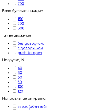
700
База бутылочницы,мм
150
200
300
Тип выдвижения
без доводчика
с доводчиком
push-to-open
Нагрузка, N
40
50
60
80
100
120
Направление открытия
вверх (обычный)