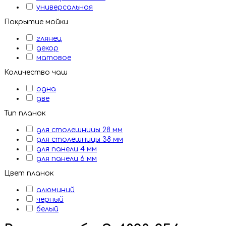
универсальная
Покрытие мойки
глянец
декор
матовое
Количество чаш
одна
две
Тип планок
для столешницы 28 мм
для столешницы 38 мм
для панели 4 мм
для панели 6 мм
Цвет планок
алюминий
черный
белый