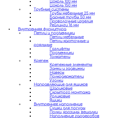
Цоколь 100 мм
Цоколь 150 мм
Трубные системы
Трубы мебельные 25 мм
Барные трубы 50 мм
Проволочные изделия
Рейлинги 16 мм
Внутренняя фурнитура
Петли и подъемники
Петли мебельные
Петли карточные и
рояльные
Газлифты
Подъемники
Толкатели
Крепеж
Крепежные элементы
Замки и задвижки
Навесы
Полкодержатели
Уголки
Направляющие для ящиков
Шариковые
Скрытого монтажа
Роликовые
Ящики
Внутреннее наполнение
Сушки для посуды
Полки, корзины, вешалки
Наполнение гардеробов