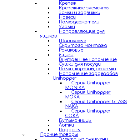
Крепеж
Крепежные элементы
Замки и задвижки
Навесы
Полкодержатели
Уголки
Направляющие для
ящиков
Шариковые
Скрытого монтажа
Роликовые
Ящики
Внутреннее наполнение
Сушки для посуды
Полки, корзины, вешалки
Наполнение гардеробов
Unihopper
Серия Unihopper
MONIKA
Серия Unihopper
MOKA
Серия Unihopper GLASS
NAKA
Серия Unihopper
COKA
Бутылочницы
Лотки
Поддоны
Прочие товары
Электрика для кухни