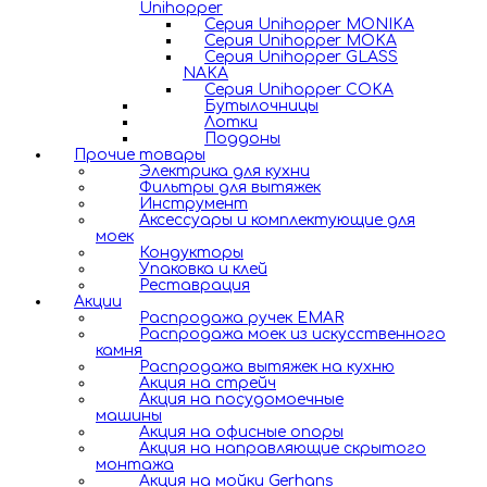
Unihopper
Серия Unihopper MONIKA
Серия Unihopper MOKA
Серия Unihopper GLASS
NAKA
Серия Unihopper COKA
Бутылочницы
Лотки
Поддоны
Прочие товары
Электрика для кухни
Фильтры для вытяжек
Инструмент
Аксессуары и комплектующие для
моек
Кондукторы
Упаковка и клей
Реставрация
Акции
Распродажа ручек EMAR
Распродажа моек из искусственного
камня
Распродажа вытяжек на кухню
Акция на стрейч
Акция на посудомоечные
машины
Акция на офисные опоры
Акция на направляющие скрытого
монтажа
Акция на мойки Gerhans