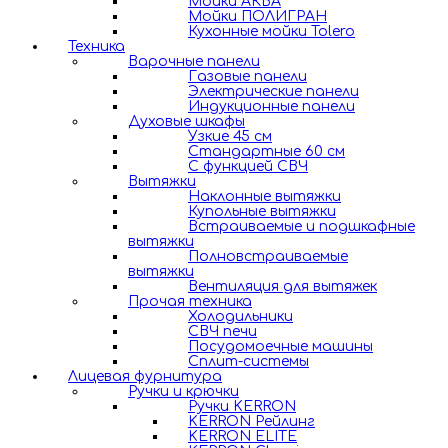
Мойки АКВА
Мойки ПОЛИГРАН
Кухонные мойки Tolero
Техника
Варочные панели
Газовые панели
Электрические панели
Индукционные панели
Духовые шкафы
Узкие 45 см
Стандартные 60 см
С функцией СВЧ
Вытяжки
Наклонные вытяжки
Купольные вытяжки
Встраиваемые и подшкафные
вытяжки
Полновстраиваемые
вытяжки
Вентиляция для вытяжек
Прочая техника
Холодильники
СВЧ печи
Посудомоечные машины
Сплит-системы
Лицевая фурнитура
Ручки и крючки
Ручки KERRON
KERRON Рейлинг
KERRON ELITE