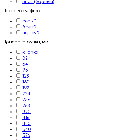
вниз (барный)
Цвет газлифта
серый
белый
черный
Присадка ручки, мм
кнопка
32
64
96
128
160
192
224
256
288
320
416
480
540
576