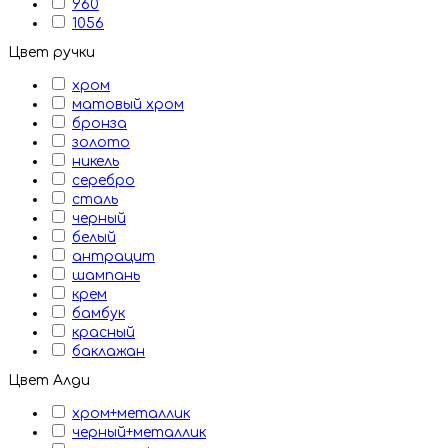
960
1056
Цвет ручки
хром
матовый хром
бронза
золото
никель
серебро
сталь
черный
белый
антрацит
шампань
крем
бамбук
красный
баклажан
Цвет Алди
хром+металлик
черный+металлик