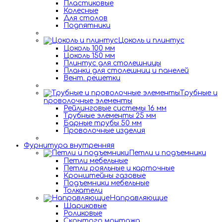
Пластиковые
Колесные
Для столов
Подпятники
Цоколь и плинтус
Цоколь 100 мм
Цоколь 150 мм
Плинтус для столешницы
Планки для столешниц и панелей
Вент. решетки
Трубные и
проволочные элементы
Рейлинговые системы 16 мм
Трубные элементы 25 мм
Барные трубы 50 мм
Проволочные изделия
Фурнитура внутренняя
Петли и подъемники
Петли мебельные
Петли рояльные и карточные
Кронштейны газовые
Подъемники мебельные
Толкатели
Направляющие
Шариковые
Роликовые
Скрытого монтажа