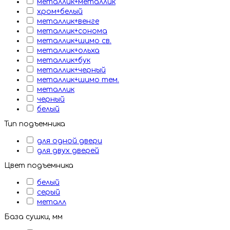
металлик+металлик
хром+белый
металлик+венге
металлик+сонома
металлик+шимо св.
металлик+ольха
металлик+бук
металлик+черный
металлик+шимо тем.
металлик
черный
белый
Тип подъемника
для одной двери
для двух дверей
Цвет подъемника
белый
серый
металл
База сушки, мм