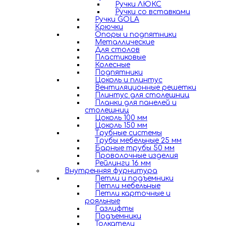
Ручки ЛЮКС
Ручки со вставками
Ручки GOLA
Крючки
Опоры и подпятники
Металлические
Для столов
Пластиковые
Колесные
Подпятники
Цоколь и плинтус
Вентиляционные решетки
Плинтус для столешниц
Планки для панелей и
столешниц
Цоколь 100 мм
Цоколь 150 мм
Трубные системы
Трубы мебельные 25 мм
Барные трубы 50 мм
Проволочные изделия
Рейлинги 16 мм
Внутренняя фурнитура
Петли и подъемники
Петли мебельные
Петли карточные и
рояльные
Газлифты
Подъемники
Толкатели