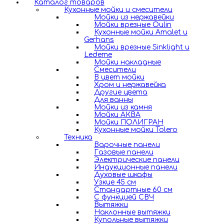
Каталог товаров
Кухонные мойки и смесители
Мойки из нержавейки
Мойки врезные Oulin
Кухонные мойки Amalet и
Gerhans
Мойки врезные Sinklight и
Ledeme
Мойки накладные
Смесители
В цвет мойки
Хром и нержавейка
Другие цвета
Для ванны
Мойки из камня
Мойки АКВА
Мойки ПОЛИГРАН
Кухонные мойки Tolero
Техника
Варочные панели
Газовые панели
Электрические панели
Индукционные панели
Духовые шкафы
Узкие 45 см
Стандартные 60 см
С функцией СВЧ
Вытяжки
Наклонные вытяжки
Купольные вытяжки