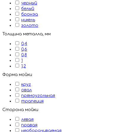
черный
белый
бронэа
никель
золото
Толщина металла, мм
0,4
0,6
0,8
1
1,2
Форма мойки
круг
овал
прямоугольная
трапеция
Сторона мойки
левая
правая
необорачиваемая