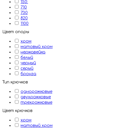
150:
710
730
820
1100
Цвет опоры
хром
матовый хром
нержавейка
белый
черный
серый
бронза
Тип крючков
однорожковые
двухрожковые
трехрожковые
Цвет крючков
хром
матовый хром