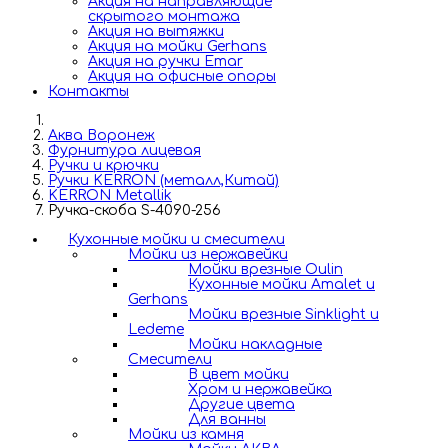
Акция на направляющие
скрытого монтажа
Акция на вытяжки
Акция на мойки Gerhans
Акция на ручки Emar
Акция на офисные опоры
Контакты
Аква Воронеж
Фурнитура лицевая
Ручки и крючки
Ручки KERRON (металл,Китай)
KERRON Metallik
Ручка-скоба S-4090-256
Кухонные мойки и смесители
Мойки из нержавейки
Мойки врезные Oulin
Кухонные мойки Amalet и
Gerhans
Мойки врезные Sinklight и
Ledeme
Мойки накладные
Смесители
В цвет мойки
Хром и нержавейка
Другие цвета
Для ванны
Мойки из камня