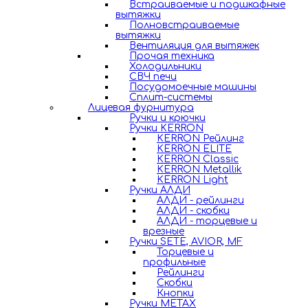
Встраиваемые и подшкафные
вытяжки
Полновстраиваемые
вытяжки
Вентиляция для вытяжек
Прочая техника
Холодильники
СВЧ печи
Посудомоечные машины
Сплит-системы
Лицевая фурнитура
Ручки и крючки
Ручки KERRON
KERRON Рейлинг
KERRON ELITE
KERRON Classic
KERRON Metallik
KERRON Light
Ручки АЛДИ
АЛДИ - рейлинги
АЛДИ - скобки
АЛДИ - торцевые и
врезные
Ручки SETE, AVIOR, MF
Торцевые и
профильные
Рейлинги
Скобки
Кнопки
Ручки METAX