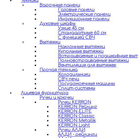
Техника
Варочные панели
Газовые панели
Электрические панели
Индукционные панели
Духовые шкафы
Узкие 45 см
Стандартные 60 см
С функцией СВЧ
Вытяжки
Наклонные вытяжки
Купольные вытяжки
Встраиваемые и подшкафные вы
Полновстраиваемые вытяжки
Вентиляция для вытяжек
Прочая техника
Холодильники
СВЧ печи
Посудомоечные машины
Сплит-системы
Лицевая фурнитура
Ручки и крючки
Ручки KERRON
KERRON Рейлинг
KERRON ELITE
KERRON Classic
KERRON Metallik
KERRON Light
Ручки АЛДИ
АЛДИ - рейлинги