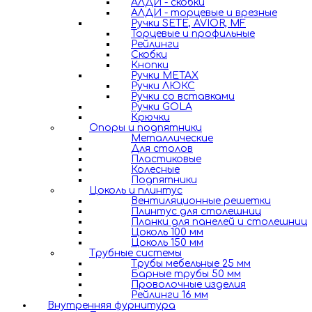
АЛДИ - скобки
АЛДИ - торцевые и врезные
Ручки SETE, AVIOR, MF
Торцевые и профильные
Рейлинги
Скобки
Кнопки
Ручки METAX
Ручки ЛЮКС
Ручки со вставками
Ручки GOLA
Крючки
Опоры и подпятники
Металлические
Для столов
Пластиковые
Колесные
Подпятники
Цоколь и плинтус
Вентиляционные решетки
Плинтус для столешниц
Планки для панелей и столешниц
Цоколь 100 мм
Цоколь 150 мм
Трубные системы
Трубы мебельные 25 мм
Барные трубы 50 мм
Проволочные изделия
Рейлинги 16 мм
Внутренняя фурнитура