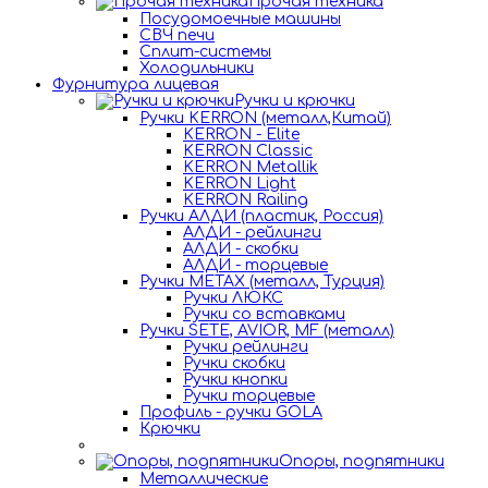
Прочая техника
Посудомоечные машины
СВЧ печи
Сплит-системы
Холодильники
Фурнитура лицевая
Ручки и крючки
Ручки KERRON (металл,Китай)
KERRON - Elite
KERRON Classic
KERRON Metallik
KERRON Light
KERRON Railing
Ручки АЛДИ (пластик, Россия)
АЛДИ - рейлинги
АЛДИ - скобки
АЛДИ - торцевые
Ручки METAX (металл, Турция)
Ручки ЛЮКС
Ручки со вставками
Ручки SETE, AVIOR, MF (металл)
Ручки рейлинги
Ручки скобки
Ручки кнопки
Ручки торцевые
Профиль - ручки GOLA
Крючки
Опоры, подпятники
Металлические