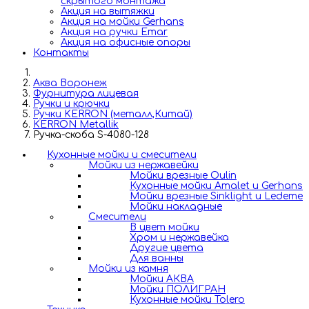
скрытого монтажа
Акция на вытяжки
Акция на мойки Gerhans
Акция на ручки Emar
Акция на офисные опоры
Контакты
Аква Воронеж
Фурнитура лицевая
Ручки и крючки
Ручки KERRON (металл,Китай)
KERRON Metallik
Ручка-скоба S-4080-128
Кухонные мойки и смесители
Мойки из нержавейки
Мойки врезные Oulin
Кухонные мойки Amalet и Gerhans
Мойки врезные Sinklight и Ledeme
Мойки накладные
Смесители
В цвет мойки
Хром и нержавейка
Другие цвета
Для ванны
Мойки из камня
Мойки АКВА
Мойки ПОЛИГРАН
Кухонные мойки Tolero