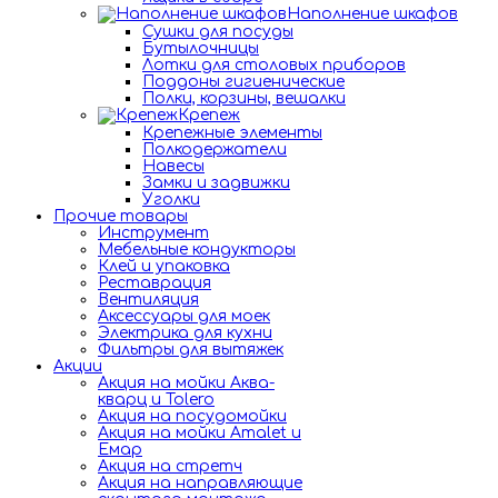
Наполнение шкафов
Сушки для посуды
Бутылочницы
Лотки для столовых приборов
Поддоны гигиенические
Полки, корзины, вешалки
Крепеж
Крепежные элементы
Полкодержатели
Навесы
Замки и задвижки
Уголки
Прочие товары
Инструмент
Мебельные кондукторы
Клей и упаковка
Реставрация
Вентиляция
Аксессуары для моек
Электрика для кухни
Фильтры для вытяжек
Акции
Акция на мойки Аква-
кварц и Tolero
Акция на посудомойки
Акция на мойки Amalet и
Емар
Акция на стретч
Акция на направляющие