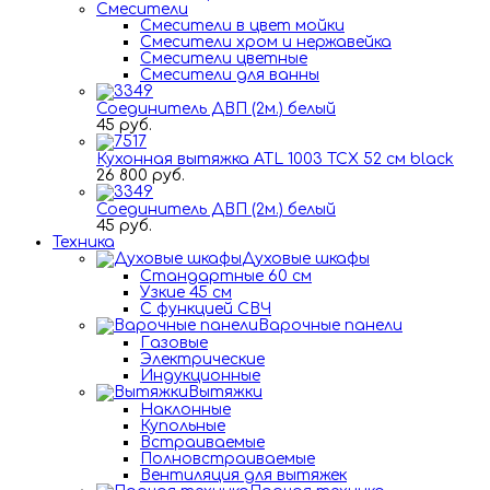
Смесители
Смесители в цвет мойки
Смесители хром и нержавейка
Смесители цветные
Смесители для ванны
Соединитель ДВП (2м.) белый
45 руб.
Кухонная вытяжка ATL 1003 TCX 52 см black
26 800 руб.
Соединитель ДВП (2м.) белый
45 руб.
Техника
Духовые шкафы
Стандартные 60 см
Узкие 45 см
С функцией СВЧ
Варочные панели
Газовые
Электрические
Индукционные
Вытяжки
Наклонные
Купольные
Встраиваемые
Полновстраиваемые
Вентиляция для вытяжек