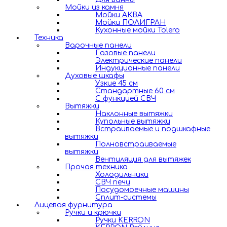
Мойки из камня
Мойки АКВА
Мойки ПОЛИГРАН
Кухонные мойки Tolero
Техника
Варочные панели
Газовые панели
Электрические панели
Индукционные панели
Духовые шкафы
Узкие 45 см
Стандартные 60 см
С функцией СВЧ
Вытяжки
Наклонные вытяжки
Купольные вытяжки
Встраиваемые и подшкафные
вытяжки
Полновстраиваемые
вытяжки
Вентиляция для вытяжек
Прочая техника
Холодильники
СВЧ печи
Посудомоечные машины
Сплит-системы
Лицевая фурнитура
Ручки и крючки
Ручки KERRON