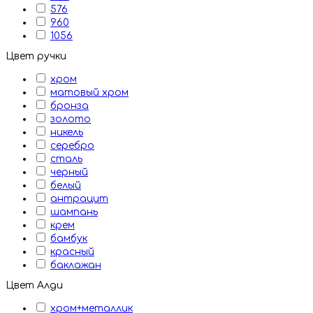
576
960
1056
Цвет ручки
хром
матовый хром
бронза
золото
никель
серебро
сталь
черный
белый
антрацит
шампань
крем
бамбук
красный
баклажан
Цвет Алди
хром+металлик