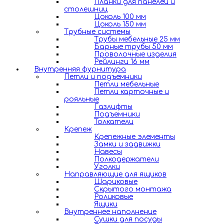
Планки для панелей и
столешниц
Цоколь 100 мм
Цоколь 150 мм
Трубные системы
Трубы мебельные 25 мм
Барные трубы 50 мм
Проволочные изделия
Рейлинги 16 мм
Внутренняя фурнитура
Петли и подъемники
Петли мебельные
Петли карточные и
рояльные
Газлифты
Подъемники
Толкатели
Крепеж
Крепежные элементы
Замки и задвижки
Навесы
Полкодержатели
Уголки
Направляющие для ящиков
Шариковые
Скрытого монтажа
Роликовые
Ящики
Внутреннее наполнение
Сушки для посуды