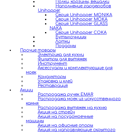
Полки, корзины, вешалки
Наполнение гардеробов
Unihopper
Серия Unihopper MONIKA
Серия Unihopper MOKA
Серия Unihopper GLASS
NAKA
Серия Unihopper COKA
Бутылочницы
Лотки
Поддоны
Прочие товары
Электрика для кухни
Фильтры для вытяжек
Инструмент
Аксессуары и комплектующие для
моек
Кондукторы
Упаковка и клей
Реставрация
Акции
Распродажа ручек EMAR
Распродажа моек из искусственного
камня
Распродажа вытяжек на кухню
Акция на стрейч
Акция на посудомоечные
машины
Акция на офисные опоры
Акция на направляющие скрытого