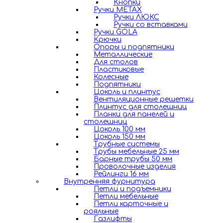
Кнопки
Ручки METAX
Ручки ЛЮКС
Ручки со вставками
Ручки GOLA
Крючки
Опоры и подпятники
Металлические
Для столов
Пластиковые
Колесные
Подпятники
Цоколь и плинтус
Вентиляционные решетки
Плинтус для столешниц
Планки для панелей и
столешниц
Цоколь 100 мм
Цоколь 150 мм
Трубные системы
Трубы мебельные 25 мм
Барные трубы 50 мм
Проволочные изделия
Рейлинги 16 мм
Внутренняя фурнитура
Петли и подъемники
Петли мебельные
Петли карточные и
рояльные
Газлифты