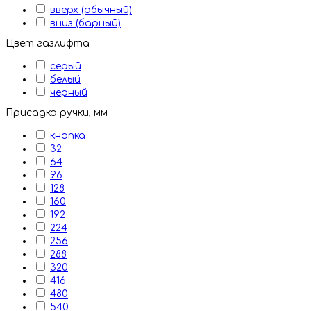
вверх (обычный)
вниз (барный)
Цвет газлифта
серый
белый
черный
Присадка ручки, мм
кнопка
32
64
96
128
160
192
224
256
288
320
416
480
540