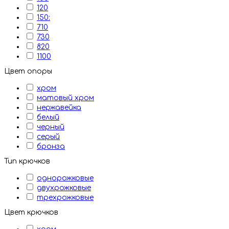
120
150:
710
730
820
1100
Цвет опоры
хром
матовый хром
нержавейка
белый
черный
серый
бронза
Тип крючков
однорожковые
двухрожковые
трехрожковые
Цвет крючков