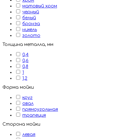
хром
матовый хром
черный
белый
бронэа
никель
золото
Толщина металла, мм
0,4
0,6
0,8
1
1,2
Форма мойки
круг
овал
прямоугольная
трапеция
Сторона мойки
левая