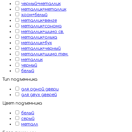
черный+металлик
металлик+металлик
хром+белый
металлик+венге
металлик+сонома
металлик+шимо св.
металлик+ольха
металлик+бук
металлик+черный
металлик+шимо тем.
металлик
черный
белый
Тип подъемника
для одной двери
для двух дверей
Цвет подъемника
белый
серый
металл