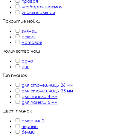
правая
необорачиваемая
универсальная
Покрытие мойки
глянец
декор
матовое
Количество чаш
одна
две
Тип планок
для столешницы 28 мм
для столешницы 38 мм
для панели 4 мм
для панели 6 мм
Цвет планок
алюминий
черный
белый