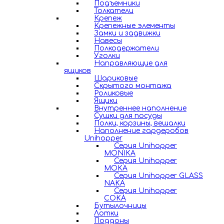
Подъемники
Толкатели
Крепеж
Крепежные элементы
Замки и задвижки
Навесы
Полкодержатели
Уголки
Направляющие для
ящиков
Шариковые
Скрытого монтажа
Роликовые
Ящики
Внутреннее наполнение
Сушки для посуды
Полки, корзины, вешалки
Наполнение гардеробов
Unihopper
Серия Unihopper
MONIKA
Серия Unihopper
MOKA
Серия Unihopper GLASS
NAKA
Серия Unihopper
COKA
Бутылочницы
Лотки
Поддоны