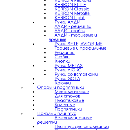
KERRON Рейлинг
KERRON ELITE
KERRON Classic
KERRON Metallik
KERRON Light
Ручки АЛДИ
АЛДИ - рейлинги
АЛДИ - скобки
АЛДИ - торцевые и
врезные
Ручки SETE, AVIOR, MF
Торцевые и профильные
Рейлинги
Скобки
Кнопки
Ручки METAX
Ручки ЛЮКС
Ручки со вставками
Ручки GOLA
Крючки
Опоры и подпятники
Металлические
Для столов
Пластиковые
Колесные
Подпятники
Цоколь и плинтус
Вентиляционные
решетки
Плинтус для столешниц