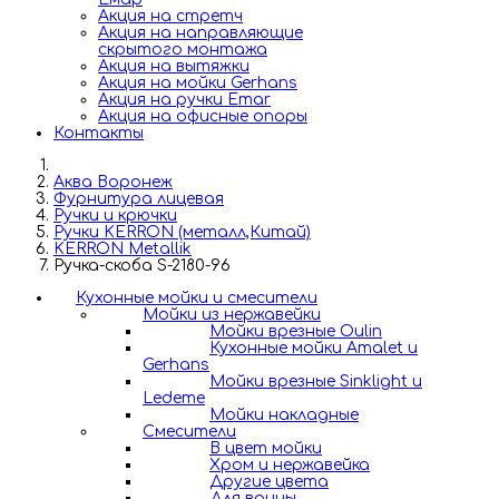
Акция на стретч
Акция на направляющие
скрытого монтажа
Акция на вытяжки
Акция на мойки Gerhans
Акция на ручки Emar
Акция на офисные опоры
Контакты
Аква Воронеж
Фурнитура лицевая
Ручки и крючки
Ручки KERRON (металл,Китай)
KERRON Metallik
Ручка-скоба S-2180-96
Кухонные мойки и смесители
Мойки из нержавейки
Мойки врезные Oulin
Кухонные мойки Amalet и
Gerhans
Мойки врезные Sinklight и
Ledeme
Мойки накладные
Смесители
В цвет мойки
Хром и нержавейка
Другие цвета
Для ванны