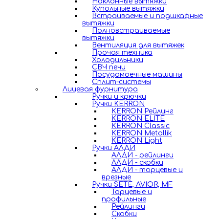
Наклонные вытяжки
Купольные вытяжки
Встраиваемые и подшкафные
вытяжки
Полновстраиваемые
вытяжки
Вентиляция для вытяжек
Прочая техника
Холодильники
СВЧ печи
Посудомоечные машины
Сплит-системы
Лицевая фурнитура
Ручки и крючки
Ручки KERRON
KERRON Рейлинг
KERRON ELITE
KERRON Classic
KERRON Metallik
KERRON Light
Ручки АЛДИ
АЛДИ - рейлинги
АЛДИ - скобки
АЛДИ - торцевые и
врезные
Ручки SETE, AVIOR, MF
Торцевые и
профильные
Рейлинги
Скобки