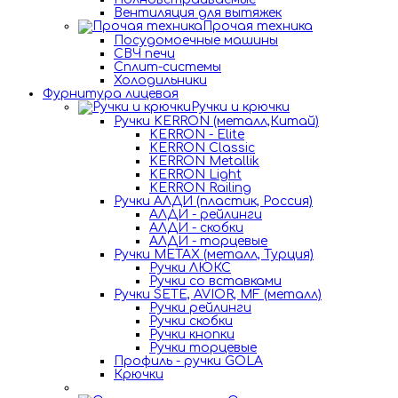
Вентиляция для вытяжек
Прочая техника
Посудомоечные машины
СВЧ печи
Сплит-системы
Холодильники
Фурнитура лицевая
Ручки и крючки
Ручки KERRON (металл,Китай)
KERRON - Elite
KERRON Classic
KERRON Metallik
KERRON Light
KERRON Railing
Ручки АЛДИ (пластик, Россия)
АЛДИ - рейлинги
АЛДИ - скобки
АЛДИ - торцевые
Ручки METAX (металл, Турция)
Ручки ЛЮКС
Ручки со вставками
Ручки SETE, AVIOR, MF (металл)
Ручки рейлинги
Ручки скобки
Ручки кнопки
Ручки торцевые
Профиль - ручки GOLA
Крючки