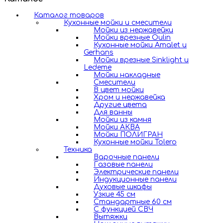
Каталог товаров
Кухонные мойки и смесители
Мойки из нержавейки
Мойки врезные Oulin
Кухонные мойки Amalet и
Gerhans
Мойки врезные Sinklight и
Ledeme
Мойки накладные
Смесители
В цвет мойки
Хром и нержавейка
Другие цвета
Для ванны
Мойки из камня
Мойки АКВА
Мойки ПОЛИГРАН
Кухонные мойки Tolero
Техника
Варочные панели
Газовые панели
Электрические панели
Индукционные панели
Духовые шкафы
Узкие 45 см
Стандартные 60 см
С функцией СВЧ
Вытяжки