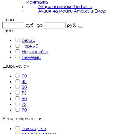
монтажа
Акция на мойки Gerhans
Акция на мойки Amalet и Емар
Цена
руб.
до
руб.
Цвет
Белый
Черный
Нержавейка
Бежевый
Ширина, см
30
45
50
52
60
72
90
Угол открывания
накладные