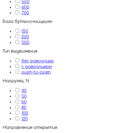
550
600
700
База бутылочницы,мм
150
200
300
Тип выдвижения
без доводчика
с доводчиком
push-to-open
Нагрузка, N
40
50
60
80
100
120
Направление открытия