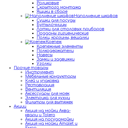
Роликовые
Скрытого монтажа
Ящики в сборе
Наполнение шкафов
Сушки для посуды
Бутылочницы
Лотки для столовых приборов
Поддоны гигиенические
Полки, корзины, вешалки
Крепеж
Крепежные элементы
Полкодержатели
Навесы
Замки и задвижки
Уголки
Прочие товары
Инструмент
Мебельные кондукторы
Клей и упаковка
Реставрация
Вентиляция
Аксессуары для моек
Электрика для кухни
Фильтры для вытяжек
Акции
Акция на мойки Аква-
кварц и Tolero
Акция на посудомойки
Акция на мойки Amalet и
Емар