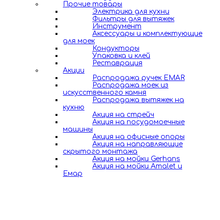
Прочие товары
Электрика для кухни
Фильтры для вытяжек
Инструмент
Аксессуары и комплектующие
для моек
Кондукторы
Упаковка и клей
Реставрация
Акции
Распродажа ручек EMAR
Распродажа моек из
искусственного камня
Распродажа вытяжек на
кухню
Акция на стрейч
Акция на посудомоечные
машины
Акция на офисные опоры
Акция на направляющие
скрытого монтажа
Акция на мойки Gerhans
Акция на мойки Amalet и
Емар