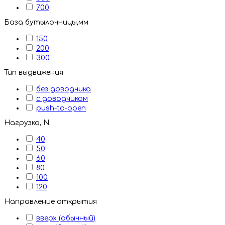
700
База бутылочницы,мм
150
200
300
Тип выдвижения
без доводчика
с доводчиком
push-to-open
Нагрузка, N
40
50
60
80
100
120
Направление открытия
вверх (обычный)