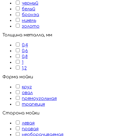
черный
белый
бронэа
никель
золото
Толщина металла, мм
0,4
0,6
0,8
1
1,2
Форма мойки
круг
овал
прямоугольная
трапеция
Сторона мойки
левая
правая
необорачиваемая