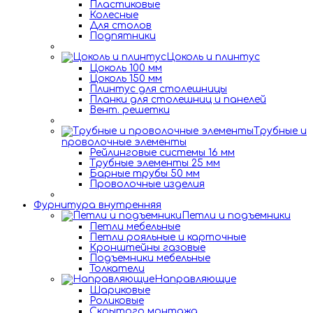
Пластиковые
Колесные
Для столов
Подпятники
Цоколь и плинтус
Цоколь 100 мм
Цоколь 150 мм
Плинтус для столешницы
Планки для столешниц и панелей
Вент. решетки
Трубные и
проволочные элементы
Рейлинговые системы 16 мм
Трубные элементы 25 мм
Барные трубы 50 мм
Проволочные изделия
Фурнитура внутренняя
Петли и подъемники
Петли мебельные
Петли рояльные и карточные
Кронштейны газовые
Подъемники мебельные
Толкатели
Направляющие
Шариковые
Роликовые
Скрытого монтажа