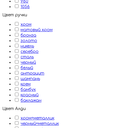
960
1056
Цвет ручки
хром
матовый хром
бронза
золото
никель
серебро
сталь
черный
белый
антрацит
шампань
крем
бамбук
красный
баклажан
Цвет Алди
хром+металлик
черный+металлик