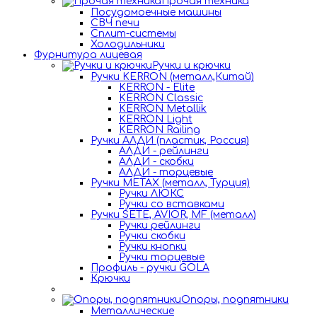
Прочая техника
Посудомоечные машины
СВЧ печи
Сплит-системы
Холодильники
Фурнитура лицевая
Ручки и крючки
Ручки KERRON (металл,Китай)
KERRON - Elite
KERRON Classic
KERRON Metallik
KERRON Light
KERRON Railing
Ручки АЛДИ (пластик, Россия)
АЛДИ - рейлинги
АЛДИ - скобки
АЛДИ - торцевые
Ручки METAX (металл, Турция)
Ручки ЛЮКС
Ручки со вставками
Ручки SETE, AVIOR, MF (металл)
Ручки рейлинги
Ручки скобки
Ручки кнопки
Ручки торцевые
Профиль - ручки GOLA
Крючки
Опоры, подпятники
Металлические