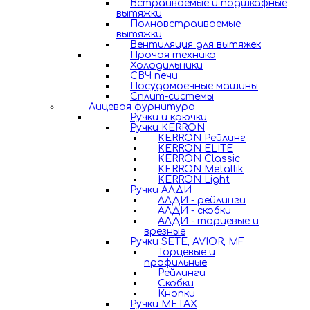
Встраиваемые и подшкафные
вытяжки
Полновстраиваемые
вытяжки
Вентиляция для вытяжек
Прочая техника
Холодильники
СВЧ печи
Посудомоечные машины
Сплит-системы
Лицевая фурнитура
Ручки и крючки
Ручки KERRON
KERRON Рейлинг
KERRON ELITE
KERRON Classic
KERRON Metallik
KERRON Light
Ручки АЛДИ
АЛДИ - рейлинги
АЛДИ - скобки
АЛДИ - торцевые и
врезные
Ручки SETE, AVIOR, MF
Торцевые и
профильные
Рейлинги
Скобки
Кнопки
Ручки METAX