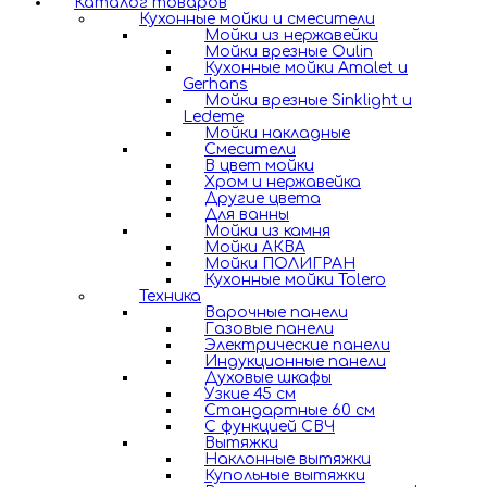
Каталог товаров
Кухонные мойки и смесители
Мойки из нержавейки
Мойки врезные Oulin
Кухонные мойки Amalet и
Gerhans
Мойки врезные Sinklight и
Ledeme
Мойки накладные
Смесители
В цвет мойки
Хром и нержавейка
Другие цвета
Для ванны
Мойки из камня
Мойки АКВА
Мойки ПОЛИГРАН
Кухонные мойки Tolero
Техника
Варочные панели
Газовые панели
Электрические панели
Индукционные панели
Духовые шкафы
Узкие 45 см
Стандартные 60 см
С функцией СВЧ
Вытяжки
Наклонные вытяжки
Купольные вытяжки