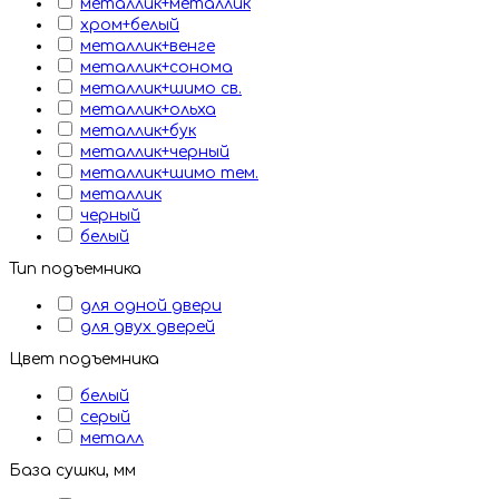
металлик+металлик
хром+белый
металлик+венге
металлик+сонома
металлик+шимо св.
металлик+ольха
металлик+бук
металлик+черный
металлик+шимо тем.
металлик
черный
белый
Тип подъемника
для одной двери
для двух дверей
Цвет подъемника
белый
серый
металл
База сушки, мм