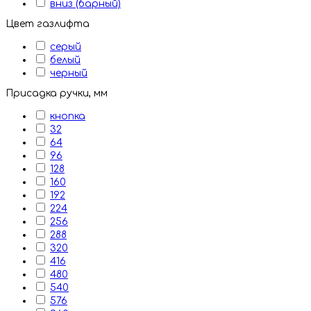
вниз (барный)
Цвет газлифта
серый
белый
черный
Присадка ручки, мм
кнопка
32
64
96
128
160
192
224
256
288
320
416
480
540
576