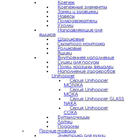
Крепеж
Крепежные элементы
Замки и задвижки
Навесы
Полкодержатели
Уголки
Направляющие для
ящиков
Шариковые
Скрытого монтажа
Роликовые
Ящики
Внутреннее наполнение
Сушки для посуды
Полки, корзины, вешалки
Наполнение гардеробов
Unihopper
Серия Unihopper
MONIKA
Серия Unihopper
MOKA
Серия Unihopper GLASS
NAKA
Серия Unihopper
COKA
Бутылочницы
Лотки
Поддоны
Прочие товары
Электрика для кухни