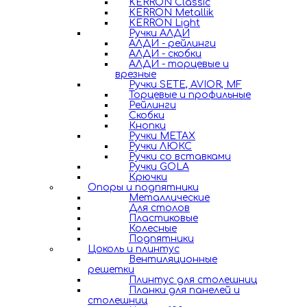
KERRON Classic
KERRON Metallik
KERRON Light
Ручки АЛДИ
АЛДИ - рейлинги
АЛДИ - скобки
АЛДИ - торцевые и
врезные
Ручки SETE, AVIOR, MF
Торцевые и профильные
Рейлинги
Скобки
Кнопки
Ручки METAX
Ручки ЛЮКС
Ручки со вставками
Ручки GOLA
Крючки
Опоры и подпятники
Металлические
Для столов
Пластиковые
Колесные
Подпятники
Цоколь и плинтус
Вентиляционные
решетки
Плинтус для столешниц
Планки для панелей и
столешниц