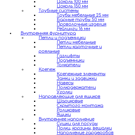
Цоколь 100 мм
Цоколь 150 мм
Трубные системы
Трубы мебельные 25 мм
Барные трубы 50 мм
Проволочные изделия
Рейлинги 16 мм
Внутренняя фурнитура
Петли и подъемники
Петли мебельные
Петли карточные и
рояльные
Газлифты
Подъемники
Толкатели
Крепеж
Крепежные элементы
Замки и задвижки
Навесы
Полкодержатели
Уголки
Направляющие для ящиков
Шариковые
Скрытого монтажа
Роликовые
Ящики
Внутреннее наполнение
Сушки для посуды
Полки, корзины, вешалки
Наполнение гардеробов