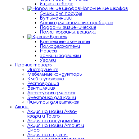
Ящики в сборе
Наполнение шкафов
Сушки для посуды
Бутылочницы
Лотки для столовых приборов
Поддоны гигиенические
Полки, корзины, вешалки
Крепеж
Крепежные элементы
Полкодержатели
Навесы
Замки и задвижки
Уголки
Прочие товары
Инструмент
Мебельные кондукторы
Клей и упаковка
Реставрация
Вентиляция
Аксессуары для моек
Электрика для кухни
Фильтры для вытяжек
Акции
Акция на мойки Аква-
кварц и Tolero
Акция на посудомойки
Акция на мойки Amalet и
Емар
Акция на стретч