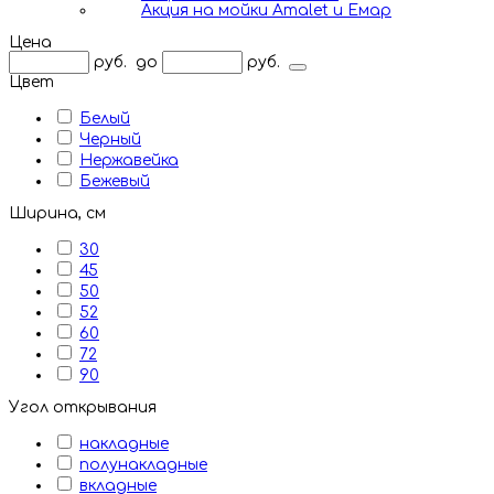
Акция на мойки Amalet и Емар
Цена
руб.
до
руб.
Цвет
Белый
Черный
Нержавейка
Бежевый
Ширина, см
30
45
50
52
60
72
90
Угол открывания
накладные
полунакладные
вкладные