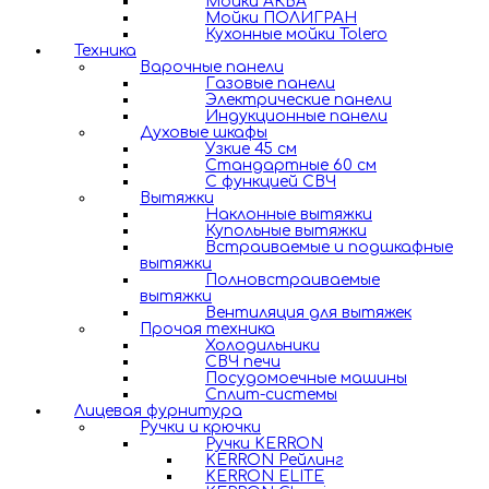
Мойки АКВА
Мойки ПОЛИГРАН
Кухонные мойки Tolero
Техника
Варочные панели
Газовые панели
Электрические панели
Индукционные панели
Духовые шкафы
Узкие 45 см
Стандартные 60 см
С функцией СВЧ
Вытяжки
Наклонные вытяжки
Купольные вытяжки
Встраиваемые и подшкафные
вытяжки
Полновстраиваемые
вытяжки
Вентиляция для вытяжек
Прочая техника
Холодильники
СВЧ печи
Посудомоечные машины
Сплит-системы
Лицевая фурнитура
Ручки и крючки
Ручки KERRON
KERRON Рейлинг
KERRON ELITE