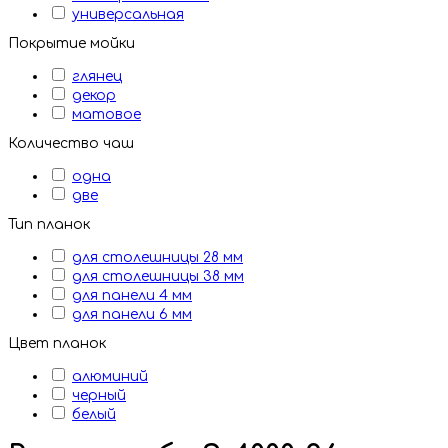
универсальная
Покрытие мойки
глянец
декор
матовое
Количество чаш
одна
две
Тип планок
для столешницы 28 мм
для столешницы 38 мм
для панели 4 мм
для панели 6 мм
Цвет планок
алюминий
черный
белый