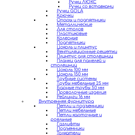
Ручки ЛЮКС
Ручки со вставками
Ручки GOLA
Крючки
Опоры и подпятники
Металлические
Для столов
Пластиковые
Колесные
Подпятники
Цоколь и плинтус
Вентиляционные решетки
Плинтус для столешниц
Планки для панелей и
столешниц
Цоколь 100 мм
Цоколь 150 мм
Трубные системы
Трубы мебельные 25 мм
Барные трубы 50 мм
Проволочные изделия
Рейлинги 16 мм
Внутренняя фурнитура
Петли и подъемники
Петли мебельные
Петли карточные и
рояльные
Газлифты
Подъемники
Толкатели