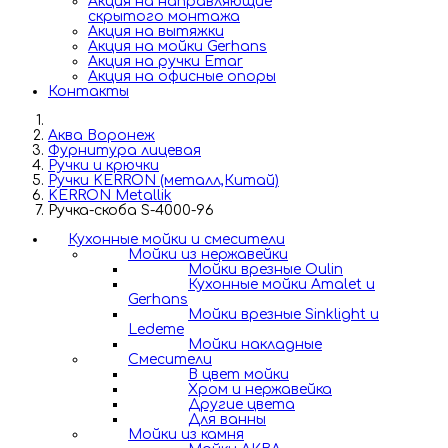
Акция на направляющие
скрытого монтажа
Акция на вытяжки
Акция на мойки Gerhans
Акция на ручки Emar
Акция на офисные опоры
Контакты
Аква Воронеж
Фурнитура лицевая
Ручки и крючки
Ручки KERRON (металл,Китай)
KERRON Metallik
Ручка-скоба S-4000-96
Кухонные мойки и смесители
Мойки из нержавейки
Мойки врезные Oulin
Кухонные мойки Amalet и
Gerhans
Мойки врезные Sinklight и
Ledeme
Мойки накладные
Смесители
В цвет мойки
Хром и нержавейка
Другие цвета
Для ванны
Мойки из камня