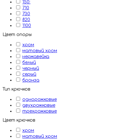
150:
710
730
820
1100
Цвет опоры
хром
матовый хром
нержавейка
белый
черный
серый
бронза
Тип крючков
однорожковые
двухрожковые
трехрожковые
Цвет крючков
хром
матовый хром