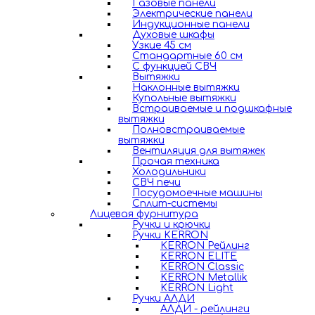
Газовые панели
Электрические панели
Индукционные панели
Духовые шкафы
Узкие 45 см
Стандартные 60 см
С функцией СВЧ
Вытяжки
Наклонные вытяжки
Купольные вытяжки
Встраиваемые и подшкафные
вытяжки
Полновстраиваемые
вытяжки
Вентиляция для вытяжек
Прочая техника
Холодильники
СВЧ печи
Посудомоечные машины
Сплит-системы
Лицевая фурнитура
Ручки и крючки
Ручки KERRON
KERRON Рейлинг
KERRON ELITE
KERRON Classic
KERRON Metallik
KERRON Light
Ручки АЛДИ
АЛДИ - рейлинги