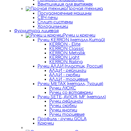
Вентиляция для вытяжек
Прочая техника
Посудомоечные машины
СВЧ печи
Сплит-системы
Холодильники
Фурнитура лицевая
Ручки и крючки
Ручки KERRON (металл,Китай)
KERRON - Elite
KERRON Classic
KERRON Metallik
KERRON Light
KERRON Railing
Ручки АЛДИ (пластик, Россия)
АЛДИ - рейлинги
АЛДИ - скобки
АЛДИ - торцевые
Ручки METAX (металл, Турция)
Ручки ЛЮКС
Ручки со вставками
Ручки SETE, AVIOR, MF (металл)
Ручки рейлинги
Ручки скобки
Ручки кнопки
Ручки торцевые
Профиль - ручки GOLA
Крючки