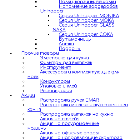
Полки, корзины, вешалки
Наполнение гардеробов
Unihopper
Серия Unihopper MONIKA
Серия Unihopper MOKA
Серия Unihopper GLASS
NAKA
Серия Unihopper COKA
Бутылочницы
Лотки
Поддоны
Прочие товары
Электрика для кухни
Фильтры для вытяжек
Инструмент
Аксессуары и комплектующие для
моек
Кондукторы
Упаковка и клей
Реставрация
Акции
Распродажа ручек EMAR
Распродажа моек из искусственного
камня
Распродажа вытяжек на кухню
Акция на стрейч
Акция на посудомоечные
машины
Акция на офисные опоры
Акция на направляющие скрытого