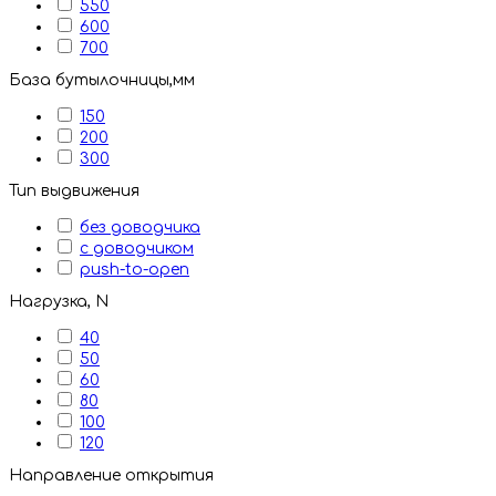
550
600
700
База бутылочницы,мм
150
200
300
Тип выдвижения
без доводчика
с доводчиком
push-to-open
Нагрузка, N
40
50
60
80
100
120
Направление открытия