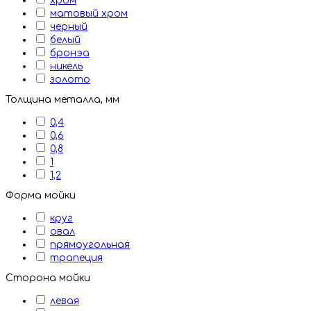
хром
матовый хром
черный
белый
бронэа
никель
золото
Толщина металла, мм
0,4
0,6
0,8
1
1,2
Форма мойки
круг
овал
прямоугольная
трапеция
Сторона мойки
левая