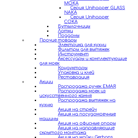
MOKA
Серия Unihopper GLASS
NAKA
Серия Unihopper
COKA
Бутылочницы
Лотки
Поддоны
Прочие товары
Электрика для кухни
Фильтры для вытяжек
Инструмент
Аксессуары и комплектующие
для моек
Кондукторы
Упаковка и клей
Реставрация
Акции
Распродажа ручек EMAR
Распродажа моек из
искусственного камня
Распродажа вытяжек на
кухню
Акция на стрейч
Акция на посудомоечные
машины
Акция на офисные опоры
Акция на направляющие
скрытого монтажа
Акция на мойки Gerhans