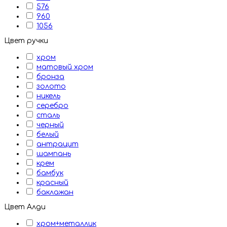
576
960
1056
Цвет ручки
хром
матовый хром
бронза
золото
никель
серебро
сталь
черный
белый
антрацит
шампань
крем
бамбук
красный
баклажан
Цвет Алди
хром+металлик