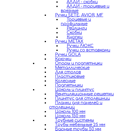
АЛДИ - скобки
АЛДИ - торцевые и
врезные
Ручки SETE, AVIOR, MF
Торцевые и
профильные
Рейлинги
Скобки
Кнопки
Ручки METAX
Ручки ЛЮКС
Ручки со вставками
Ручки GOLA
Крючки
Опоры и подпятники
Металлические
Для столов
Пластиковые
Колесные
Подпятники
Цоколь и плинтус
Вентиляционные решетки
Плинтус для столешниц
Планки для панелей и
столешниц
Цоколь 100 мм
Цоколь 150 мм
Трубные системы
Трубы мебельные 25 мм
Барные трубы 50 мм