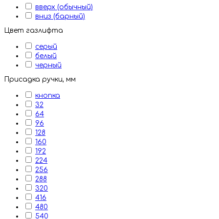
вверх (обычный)
вниз (барный)
Цвет газлифта
серый
белый
черный
Присадка ручки, мм
кнопка
32
64
96
128
160
192
224
256
288
320
416
480
540