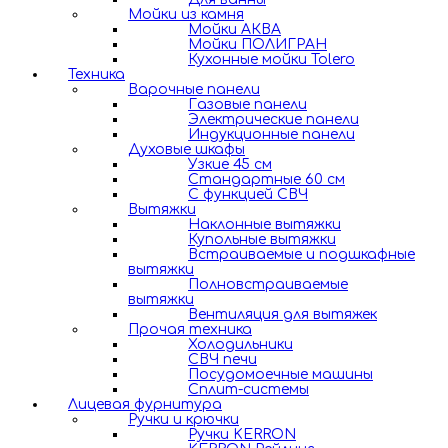
Мойки из камня
Мойки АКВА
Мойки ПОЛИГРАН
Кухонные мойки Tolero
Техника
Варочные панели
Газовые панели
Электрические панели
Индукционные панели
Духовые шкафы
Узкие 45 см
Стандартные 60 см
С функцией СВЧ
Вытяжки
Наклонные вытяжки
Купольные вытяжки
Встраиваемые и подшкафные
вытяжки
Полновстраиваемые
вытяжки
Вентиляция для вытяжек
Прочая техника
Холодильники
СВЧ печи
Посудомоечные машины
Сплит-системы
Лицевая фурнитура
Ручки и крючки
Ручки KERRON