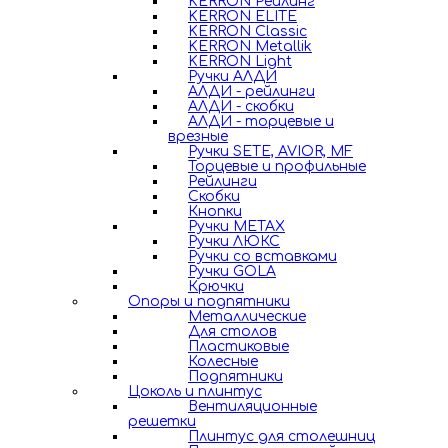
KERRON Рейлинг
KERRON ELITE
KERRON Classic
KERRON Metallik
KERRON Light
Ручки АЛДИ
АЛДИ - рейлинги
АЛДИ - скобки
АЛДИ - торцевые и
врезные
Ручки SETE, AVIOR, MF
Торцевые и профильные
Рейлинги
Скобки
Кнопки
Ручки METAX
Ручки ЛЮКС
Ручки со вставками
Ручки GOLA
Крючки
Опоры и подпятники
Металлические
Для столов
Пластиковые
Колесные
Подпятники
Цоколь и плинтус
Вентиляционные
решетки
Плинтус для столешниц