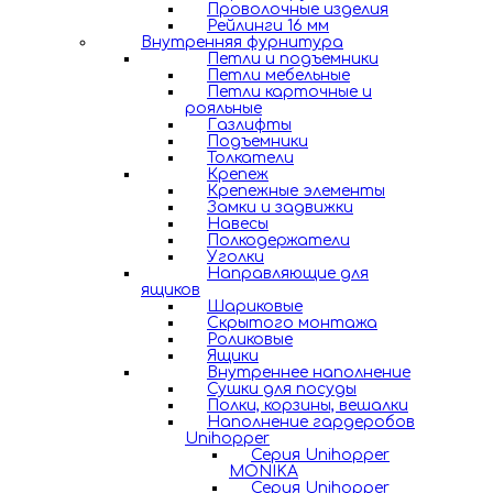
Проволочные изделия
Рейлинги 16 мм
Внутренняя фурнитура
Петли и подъемники
Петли мебельные
Петли карточные и
рояльные
Газлифты
Подъемники
Толкатели
Крепеж
Крепежные элементы
Замки и задвижки
Навесы
Полкодержатели
Уголки
Направляющие для
ящиков
Шариковые
Скрытого монтажа
Роликовые
Ящики
Внутреннее наполнение
Сушки для посуды
Полки, корзины, вешалки
Наполнение гардеробов
Unihopper
Серия Unihopper
MONIKA
Серия Unihopper