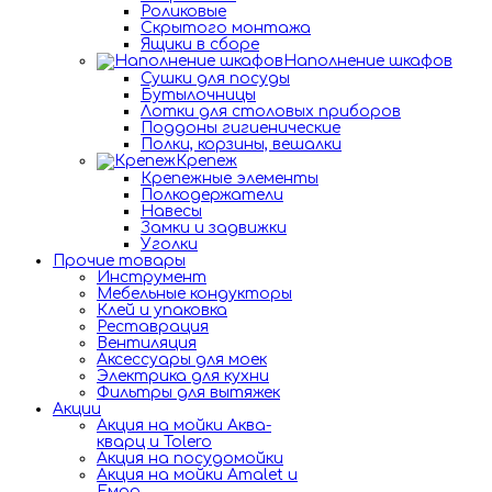
Роликовые
Скрытого монтажа
Ящики в сборе
Наполнение шкафов
Сушки для посуды
Бутылочницы
Лотки для столовых приборов
Поддоны гигиенические
Полки, корзины, вешалки
Крепеж
Крепежные элементы
Полкодержатели
Навесы
Замки и задвижки
Уголки
Прочие товары
Инструмент
Мебельные кондукторы
Клей и упаковка
Реставрация
Вентиляция
Аксессуары для моек
Электрика для кухни
Фильтры для вытяжек
Акции
Акция на мойки Аква-
кварц и Tolero
Акция на посудомойки
Акция на мойки Amalet и
Емар