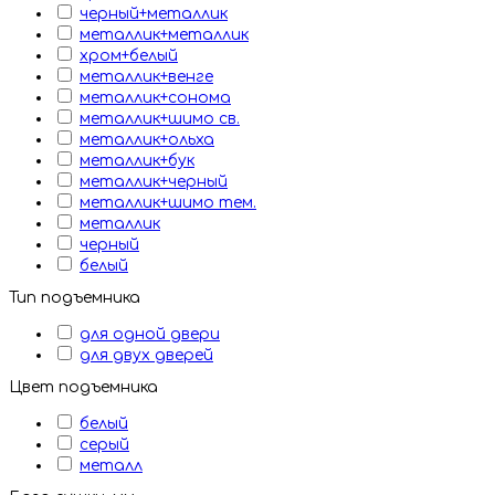
черный+металлик
металлик+металлик
хром+белый
металлик+венге
металлик+сонома
металлик+шимо св.
металлик+ольха
металлик+бук
металлик+черный
металлик+шимо тем.
металлик
черный
белый
Тип подъемника
для одной двери
для двух дверей
Цвет подъемника
белый
серый
металл