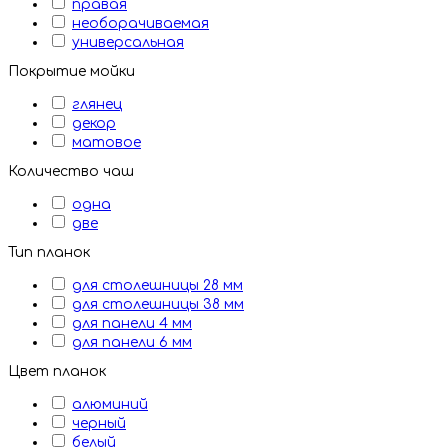
правая
необорачиваемая
универсальная
Покрытие мойки
глянец
декор
матовое
Количество чаш
одна
две
Тип планок
для столешницы 28 мм
для столешницы 38 мм
для панели 4 мм
для панели 6 мм
Цвет планок
алюминий
черный
белый