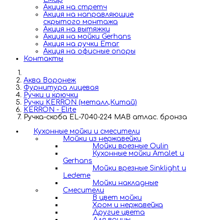
Акция на стретч
Акция на направляющие
скрытого монтажа
Акция на вытяжки
Акция на мойки Gerhans
Акция на ручки Emar
Акция на офисные опоры
Контакты
Аква Воронеж
Фурнитура лицевая
Ручки и крючки
Ручки KERRON (металл,Китай)
KERRON - Elite
Ручка-скоба EL-7040-224 MAB атлас. бронза
Кухонные мойки и смесители
Мойки из нержавейки
Мойки врезные Oulin
Кухонные мойки Amalet и
Gerhans
Мойки врезные Sinklight и
Ledeme
Мойки накладные
Смесители
В цвет мойки
Хром и нержавейка
Другие цвета
Для ванны