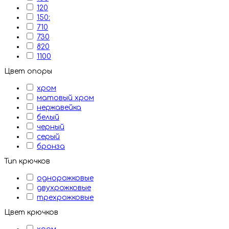
120
150:
710
730
820
1100
Цвет опоры
хром
матовый хром
нержавейка
белый
черный
серый
бронза
Тип крючков
однорожковые
двухрожковые
трехрожковые
Цвет крючков