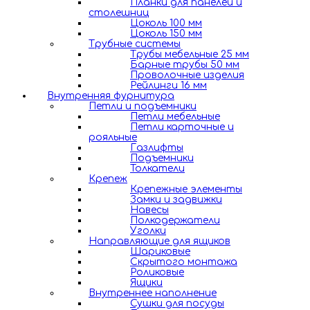
Планки для панелей и
столешниц
Цоколь 100 мм
Цоколь 150 мм
Трубные системы
Трубы мебельные 25 мм
Барные трубы 50 мм
Проволочные изделия
Рейлинги 16 мм
Внутренняя фурнитура
Петли и подъемники
Петли мебельные
Петли карточные и
рояльные
Газлифты
Подъемники
Толкатели
Крепеж
Крепежные элементы
Замки и задвижки
Навесы
Полкодержатели
Уголки
Направляющие для ящиков
Шариковые
Скрытого монтажа
Роликовые
Ящики
Внутреннее наполнение
Сушки для посуды