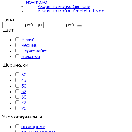
монтажа
Акция на мойки Gerhans
Акция на мойки Amalet и Емар
Цена
руб.
до
руб.
Цвет
Белый
Черный
Нержавейка
Бежевый
Ширина, см
30
45
50
52
60
72
90
Угол открывания
накладные