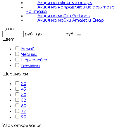
Акция на офисные опоры
Акция на направляющие скрытого
монтажа
Акция на мойки Gerhans
Акция на мойки Amalet и Емар
Цена
руб.
до
руб.
Цвет
Белый
Черный
Нержавейка
Бежевый
Ширина, см
30
45
50
52
60
72
90
Угол открывания