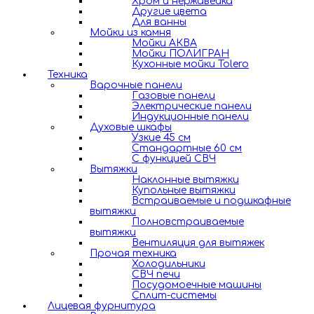
Хром и нержавейка
Другие цвета
Для ванны
Мойки из камня
Мойки АКВА
Мойки ПОЛИГРАН
Кухонные мойки Tolero
Техника
Варочные панели
Газовые панели
Электрические панели
Индукционные панели
Духовые шкафы
Узкие 45 см
Стандартные 60 см
С функцией СВЧ
Вытяжки
Наклонные вытяжки
Купольные вытяжки
Встраиваемые и подшкафные
вытяжки
Полновстраиваемые
вытяжки
Вентиляция для вытяжек
Прочая техника
Холодильники
СВЧ печи
Посудомоечные машины
Сплит-системы
Лицевая фурнитура