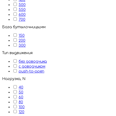
500
550
600
700
База бутылочницы,мм
150
200
300
Тип выдвижения
без доводчика
с доводчиком
push-to-open
Нагрузка, N
40
50
60
80
100
120