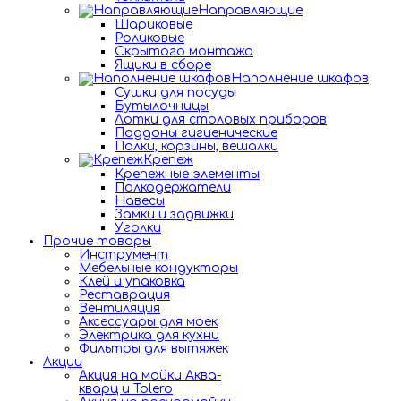
Направляющие
Шариковые
Роликовые
Скрытого монтажа
Ящики в сборе
Наполнение шкафов
Сушки для посуды
Бутылочницы
Лотки для столовых приборов
Поддоны гигиенические
Полки, корзины, вешалки
Крепеж
Крепежные элементы
Полкодержатели
Навесы
Замки и задвижки
Уголки
Прочие товары
Инструмент
Мебельные кондукторы
Клей и упаковка
Реставрация
Вентиляция
Аксессуары для моек
Электрика для кухни
Фильтры для вытяжек
Акции
Акция на мойки Аква-
кварц и Tolero