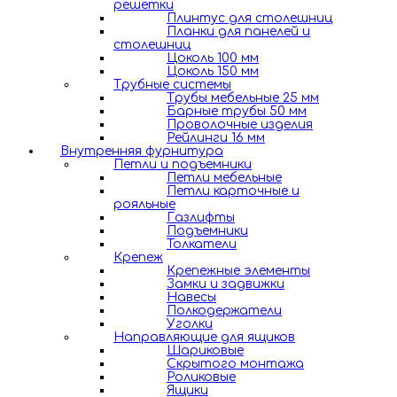
решетки
Плинтус для столешниц
Планки для панелей и
столешниц
Цоколь 100 мм
Цоколь 150 мм
Трубные системы
Трубы мебельные 25 мм
Барные трубы 50 мм
Проволочные изделия
Рейлинги 16 мм
Внутренняя фурнитура
Петли и подъемники
Петли мебельные
Петли карточные и
рояльные
Газлифты
Подъемники
Толкатели
Крепеж
Крепежные элементы
Замки и задвижки
Навесы
Полкодержатели
Уголки
Направляющие для ящиков
Шариковые
Скрытого монтажа
Роликовые
Ящики