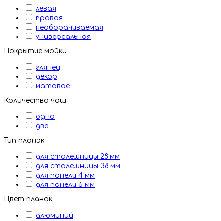
левая
правая
необорачиваемая
универсальная
Покрытие мойки
глянец
декор
матовое
Количество чаш
одна
две
Тип планок
для столешницы 28 мм
для столешницы 38 мм
для панели 4 мм
для панели 6 мм
Цвет планок
алюминий