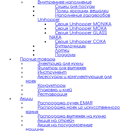
Внутреннее наполнение
Сушки для посуды
Полки, корзины, вешалки
Наполнение гардеробов
Unihopper
Серия Unihopper MONIKA
Серия Unihopper MOKA
Серия Unihopper GLASS
NAKA
Серия Unihopper COKA
Бутылочницы
Лотки
Поддоны
Прочие товары
Электрика для кухни
Фильтры для вытяжек
Инструмент
Аксессуары и комплектующие для
моек
Кондукторы
Упаковка и клей
Реставрация
Акции
Распродажа ручек EMAR
Распродажа моек из искусственного
камня
Распродажа вытяжек на кухню
Акция на стрейч
Акция на посудомоечные
машины