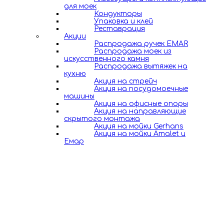
для моек
Кондукторы
Упаковка и клей
Реставрация
Акции
Распродажа ручек EMAR
Распродажа моек из
искусственного камня
Распродажа вытяжек на
кухню
Акция на стрейч
Акция на посудомоечные
машины
Акция на офисные опоры
Акция на направляющие
скрытого монтажа
Акция на мойки Gerhans
Акция на мойки Amalet и
Емар