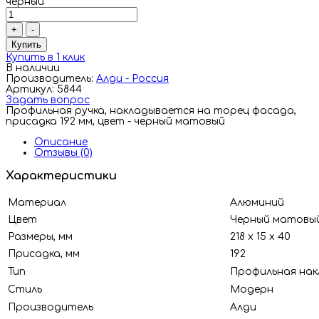
черный
+
-
Купить
Купить в 1 клик
В наличии
Производитель:
Алди - Россия
Артикул: 5844
Задать вопрос
Профильная ручка, накладывается на торец фасада,
присадка 192 мм, цвет - черный матовый
Описание
Отзывы (0)
Характеристики
Материал
Алюминий
Цвет
Черный матовы
Размеры, мм
218 х 15 х 40
Присадка, мм
192
Тип
Профильная нак
Стиль
Модерн
Производитель
Алди