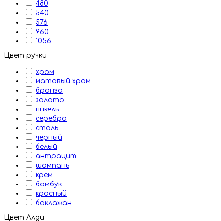
480
540
576
960
1056
Цвет ручки
хром
матовый хром
бронза
золото
никель
серебро
сталь
черный
белый
антрацит
шампань
крем
бамбук
красный
баклажан
Цвет Алди