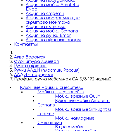
Акция на посудомойки
Акция на мойки Amalet и
Емар
Акция на стретч
Акция на направляющие
скрытого монтажа
Акция на вытяжки
Акция на мойки Gerhans
Акция на ручки Emar
Акция на офисные опоры
Контакты
Аква Воронеж
Фурнитура лицевая
Ручки и крючки
Ручки АЛДИ (пластик, Россия)
АЛДИ - торцевые
Профиль-ручка мебельная СА-3/3 192 черный
Кухонные мойки и смесители
Мойки из нержавейки
Мойки врезные Oulin
Кухонные мойки Amalet и
Gerhans
Мойки врезные Sinklight и
Ledeme
Мойки накладные
Смесители
В цвет мойки