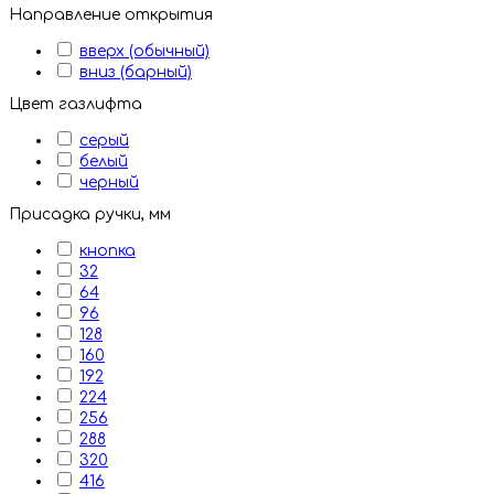
Направление открытия
вверх (обычный)
вниз (барный)
Цвет газлифта
серый
белый
черный
Присадка ручки, мм
кнопка
32
64
96
128
160
192
224
256
288
320
416