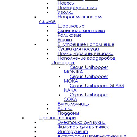
Навесы
Полкодержатели
Уголки
Направляющие для
ящиков
Шариковые
Скрытого монтажа
Роликовые
Ящики
Внутреннее наполнение
Сушки для посуды
Полки, корзины, вешалки
Наполнение гардеробов
Unihopper
Серия Unihopper
MONIKA
Серия Unihopper
MOKA
Серия Unihopper GLASS
NAKA
Серия Unihopper
COKA
Бутылочницы
Лотки
Поддоны
Прочие товары
Электрика для кухни
Фильтры для вытяжек
Инструмент
Аксессуары и комплектующие