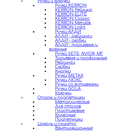
Ручки и крючки
Ручки KERRON
KERRON Рейлинг
KERRON ELITE
KERRON Classic
KERRON Metallik
KERRON Light
Ручки АЛДИ
АЛДИ - рейлинги
АЛДИ - скобки
АЛДИ - торцевые и
врезные
Ручки SETE, AVIOR, MF
Торцевые и профильные
Рейлинги
Скобки
Кнопки
Ручки METAX
Ручки ЛЮКС
Ручки со вставками
Ручки GOLA
Крючки
Опоры и подпятники
Металлические
Для столов
Пластиковые
Колесные
Подпятники
Цоколь и плинтус
Вентиляционные