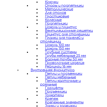
Крючки
Опоры и подпятники
Металлические
Для столов
Пластиковые
Колесные
Подпятники
Цоколь и плинтус
Вентиляционные решетки
Плинтус для столешниц
Планки для панелей и
столешниц
Цоколь 100 мм
Цоколь 150 мм
Трубные системы
Трубы мебельные 25 мм
Барные трубы 50 мм
Проволочные изделия
Рейлинги 16 мм
Внутренняя фурнитура
Петли и подъемники
Петли мебельные
Петли карточные и
рояльные
Газлифты
Подъемники
Толкатели
Крепеж
Крепежные элементы
Замки и задвижки