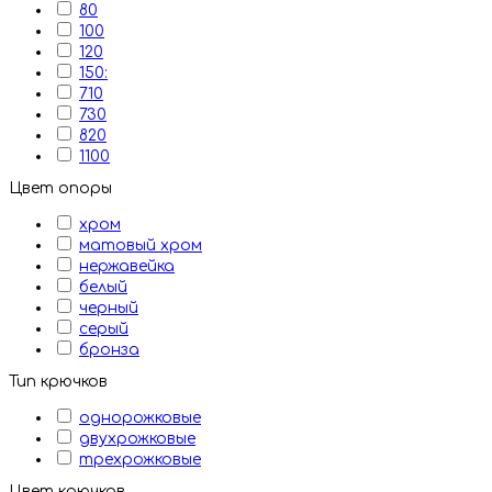
80
100
120
150:
710
730
820
1100
Цвет опоры
хром
матовый хром
нержавейка
белый
черный
серый
бронза
Тип крючков
однорожковые
двухрожковые
трехрожковые
Цвет крючков