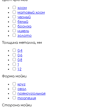
хром
матовый хром
черный
белый
бронэа
никель
золото
Толщина металла, мм
0,4
0,6
0,8
1
1,2
Форма мойки
круг
овал
прямоугольная
трапеция
Сторона мойки