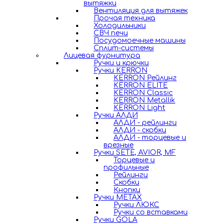
вытяжки
Вентиляция для вытяжек
Прочая техника
Холодильники
СВЧ печи
Посудомоечные машины
Сплит-системы
Лицевая фурнитура
Ручки и крючки
Ручки KERRON
KERRON Рейлинг
KERRON ELITE
KERRON Classic
KERRON Metallik
KERRON Light
Ручки АЛДИ
АЛДИ - рейлинги
АЛДИ - скобки
АЛДИ - торцевые и
врезные
Ручки SETE, AVIOR, MF
Торцевые и
профильные
Рейлинги
Скобки
Кнопки
Ручки METAX
Ручки ЛЮКС
Ручки со вставками
Ручки GOLA