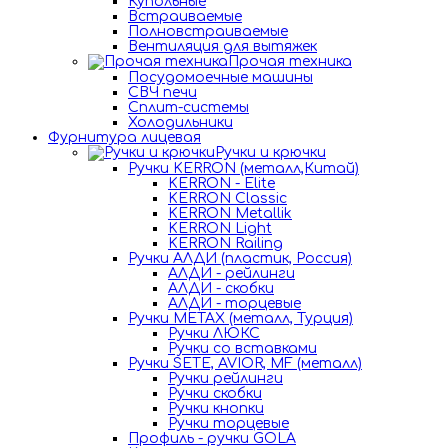
Купольные
Встраиваемые
Полновстраиваемые
Вентиляция для вытяжек
Прочая техника
Посудомоечные машины
СВЧ печи
Сплит-системы
Холодильники
Фурнитура лицевая
Ручки и крючки
Ручки KERRON (металл,Китай)
KERRON - Elite
KERRON Classic
KERRON Metallik
KERRON Light
KERRON Railing
Ручки АЛДИ (пластик, Россия)
АЛДИ - рейлинги
АЛДИ - скобки
АЛДИ - торцевые
Ручки METAX (металл, Турция)
Ручки ЛЮКС
Ручки со вставками
Ручки SETE, AVIOR, MF (металл)
Ручки рейлинги
Ручки скобки
Ручки кнопки
Ручки торцевые
Профиль - ручки GOLA