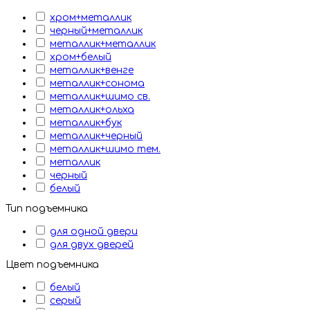
хром+металлик
черный+металлик
металлик+металлик
хром+белый
металлик+венге
металлик+сонома
металлик+шимо св.
металлик+ольха
металлик+бук
металлик+черный
металлик+шимо тем.
металлик
черный
белый
Тип подъемника
для одной двери
для двух дверей
Цвет подъемника
белый
серый