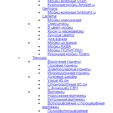
Мойки врезные Oulin
Кухонные мойки Amalet и
Gerhans
Мойки врезные Sinklight и
Ledeme
Мойки накладные
Смесители
В цвет мойки
Хром и нержавейка
Другие цвета
Для ванны
Мойки из камня
Мойки АКВА
Мойки ПОЛИГРАН
Кухонные мойки Tolero
Техника
Варочные панели
Газовые панели
Электрические панели
Индукционные панели
Духовые шкафы
Узкие 45 см
Стандартные 60 см
С функцией СВЧ
Вытяжки
Наклонные вытяжки
Купольные вытяжки
Встраиваемые и подшкафные
вытяжки
Полновстраиваемые