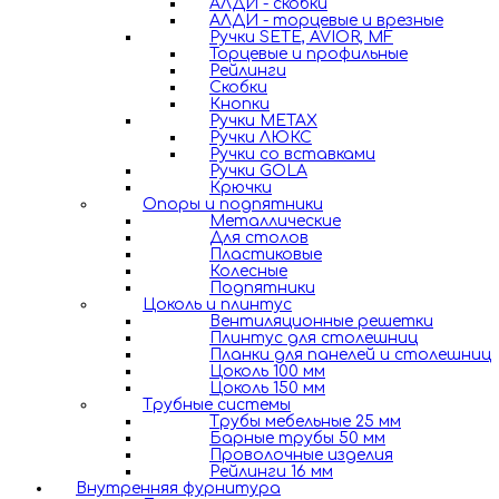
АЛДИ - скобки
АЛДИ - торцевые и врезные
Ручки SETE, AVIOR, MF
Торцевые и профильные
Рейлинги
Скобки
Кнопки
Ручки METAX
Ручки ЛЮКС
Ручки со вставками
Ручки GOLA
Крючки
Опоры и подпятники
Металлические
Для столов
Пластиковые
Колесные
Подпятники
Цоколь и плинтус
Вентиляционные решетки
Плинтус для столешниц
Планки для панелей и столешниц
Цоколь 100 мм
Цоколь 150 мм
Трубные системы
Трубы мебельные 25 мм
Барные трубы 50 мм
Проволочные изделия
Рейлинги 16 мм
Внутренняя фурнитура