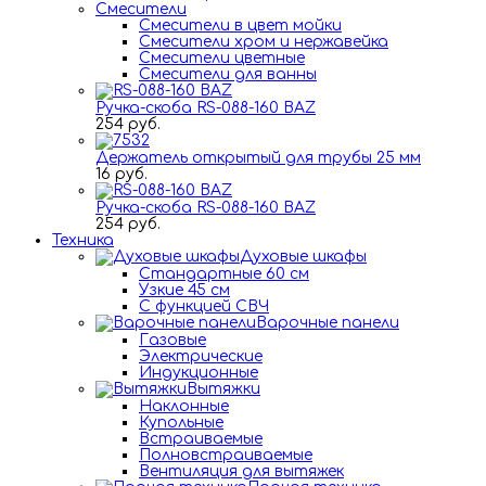
Смесители
Смесители в цвет мойки
Смесители хром и нержавейка
Смесители цветные
Смесители для ванны
Ручка-скоба RS-088-160 BAZ
254 руб.
Держатель открытый для трубы 25 мм
16 руб.
Ручка-скоба RS-088-160 BAZ
254 руб.
Техника
Духовые шкафы
Стандартные 60 см
Узкие 45 см
С функцией СВЧ
Варочные панели
Газовые
Электрические
Индукционные
Вытяжки
Наклонные
Купольные
Встраиваемые
Полновстраиваемые
Вентиляция для вытяжек