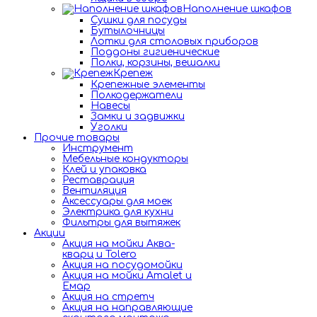
Наполнение шкафов
Сушки для посуды
Бутылочницы
Лотки для столовых приборов
Поддоны гигиенические
Полки, корзины, вешалки
Крепеж
Крепежные элементы
Полкодержатели
Навесы
Замки и задвижки
Уголки
Прочие товары
Инструмент
Мебельные кондукторы
Клей и упаковка
Реставрация
Вентиляция
Аксессуары для моек
Электрика для кухни
Фильтры для вытяжек
Акции
Акция на мойки Аква-
кварц и Tolero
Акция на посудомойки
Акция на мойки Amalet и
Емар
Акция на стретч
Акция на направляющие