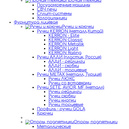
Прочая техника
Посудомоечные машины
СВЧ печи
Сплит-системы
Холодильники
Фурнитура лицевая
Ручки и крючки
Ручки KERRON (металл,Китай)
KERRON - Elite
KERRON Classic
KERRON Metallik
KERRON Light
KERRON Railing
Ручки АЛДИ (пластик, Россия)
АЛДИ - рейлинги
АЛДИ - скобки
АЛДИ - торцевые
Ручки METAX (металл, Турция)
Ручки ЛЮКС
Ручки со вставками
Ручки SETE, AVIOR, MF (металл)
Ручки рейлинги
Ручки скобки
Ручки кнопки
Ручки торцевые
Профиль - ручки GOLA
Крючки
Опоры, подпятники
Металлические