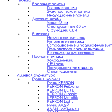
Техника
Варочные панели
Газовые панели
Электрические панели
Индукционные панели
Духовые шкафы
Узкие 45 см
Стандартные 60 см
С функцией СВЧ
Вытяжки
Наклонные вытяжки
Купольные вытяжки
Встраиваемые и подшкафные вы
Полновстраиваемые вытяжки
Вентиляция для вытяжек
Прочая техника
Холодильники
СВЧ печи
Посудомоечные машины
Сплит-системы
Лицевая фурнитура
Ручки и крючки
Ручки KERRON
KERRON Рейлинг
KERRON ELITE
KERRON Classic
KERRON Metallik
KERRON Light
Ручки АЛДИ
АЛДИ - рейлинги