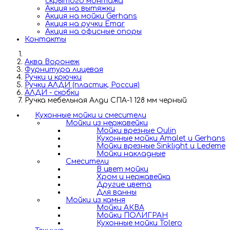
скрытого монтажа
Акция на вытяжки
Акция на мойки Gerhans
Акция на ручки Emar
Акция на офисные опоры
Контакты
Аква Воронеж
Фурнитура лицевая
Ручки и крючки
Ручки АЛДИ (пластик, Россия)
АЛДИ - скобки
Ручка мебельная Алди СПА-1 128 мм черный
Кухонные мойки и смесители
Мойки из нержавейки
Мойки врезные Oulin
Кухонные мойки Amalet и Gerhans
Мойки врезные Sinklight и Ledeme
Мойки накладные
Смесители
В цвет мойки
Хром и нержавейка
Другие цвета
Для ванны
Мойки из камня
Мойки АКВА
Мойки ПОЛИГРАН
Кухонные мойки Tolero