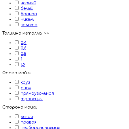
черный
белый
бронэа
никель
золото
Толщина металла, мм
0,4
0,6
0,8
1
1,2
Форма мойки
круг
овал
прямоугольная
трапеция
Сторона мойки
левая
правая
необорачиваемая