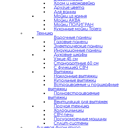
Хром и нержавейка
Другие цвета
Для ванны
Мойки из камня
Мойки АКВА
Мойки ПОЛИГРАН
Кухонные мойки Tolero
Техника
Варочные панели
Газовые панели
Электрические панели
Индукционные панели
Духовые шкафы
Узкие 45 см
Стандартные 60 см
С функцией СВЧ
Вытяжки
Наклонные вытяжки
Купольные вытяжки
Встраиваемые и подшкафные
вытяжки
Полновстраиваемые
вытяжки
Вентиляция для вытяжек
Прочая техника
Холодильники
СВЧ печи
Посудомоечные машины
Сплит-системы
Лицевая фурнитура