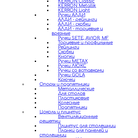
KERRON Classic
KERRON Metallik
KERRON Light
Ручки АЛДИ
АЛДИ - рейлинги
АЛДИ - скобки
АЛДИ - торцевые и
врезные
Ручки SETE, AVIOR, MF
Торцевые и профильные
Рейлинги
Скобки
Кнопки
Ручки METAX
Ручки ЛЮКС
Ручки со вставками
Ручки GOLA
Крючки
Опоры и подпятники
Металлические
Для столов
Пластиковые
Колесные
Подпятники
Цоколь и плинтус
Вентиляционные
решетки
Плинтус для столешниц
Планки для панелей и
столешниц