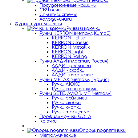
Прочая техника
Посудомоечные машины
СВЧ печи
Сплит-системы
Холодильники
Фурнитура лицевая
Ручки и крючки
Ручки KERRON (металл,Китай)
KERRON - Elite
KERRON Classic
KERRON Metallik
KERRON Light
KERRON Railing
Ручки АЛДИ (пластик, Россия)
АЛДИ - рейлинги
АЛДИ - скобки
АЛДИ - торцевые
Ручки METAX (металл, Турция)
Ручки ЛЮКС
Ручки со вставками
Ручки SETE, AVIOR, MF (металл)
Ручки рейлинги
Ручки скобки
Ручки кнопки
Ручки торцевые
Профиль - ручки GOLA
Крючки
Опоры, подпятники
Металлические