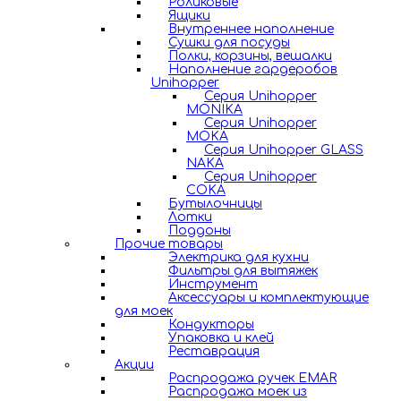
Роликовые
Ящики
Внутреннее наполнение
Сушки для посуды
Полки, корзины, вешалки
Наполнение гардеробов
Unihopper
Серия Unihopper
MONIKA
Серия Unihopper
MOKA
Серия Unihopper GLASS
NAKA
Серия Unihopper
COKA
Бутылочницы
Лотки
Поддоны
Прочие товары
Электрика для кухни
Фильтры для вытяжек
Инструмент
Аксессуары и комплектующие
для моек
Кондукторы
Упаковка и клей
Реставрация
Акции
Распродажа ручек EMAR
Распродажа моек из