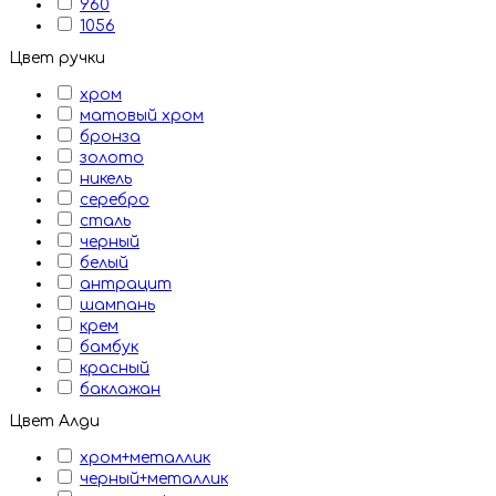
960
1056
Цвет ручки
хром
матовый хром
бронза
золото
никель
серебро
сталь
черный
белый
антрацит
шампань
крем
бамбук
красный
баклажан
Цвет Алди
хром+металлик
черный+металлик