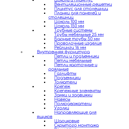
Цоколь и плинтус
Вентиляционные решетки
Плинтус для столешниц
Планки для панелей и
столешниц
Цоколь 100 мм
Цоколь 150 мм
Трубные системы
Трубы мебельные 25 мм
Барные трубы 50 мм
Проволочные изделия
Рейлинги 16 мм
Внутренняя фурнитура
Петли и подъемники
Петли мебельные
Петли карточные и
рояльные
Газлифты
Подъемники
Толкатели
Крепеж
Крепежные элементы
Замки и задвижки
Навесы
Полкодержатели
Уголки
Направляющие для
ящиков
Шариковые
Скрытого монтажа