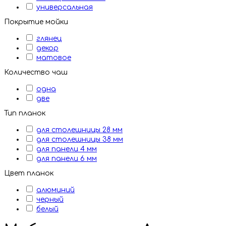
универсальная
Покрытие мойки
глянец
декор
матовое
Количество чаш
одна
две
Тип планок
для столешницы 28 мм
для столешницы 38 мм
для панели 4 мм
для панели 6 мм
Цвет планок
алюминий
черный
белый