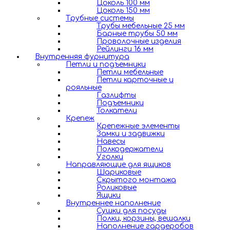
Цоколь 100 мм
Цоколь 150 мм
Трубные системы
Трубы мебельные 25 мм
Барные трубы 50 мм
Проволочные изделия
Рейлинги 16 мм
Внутренняя фурнитура
Петли и подъемники
Петли мебельные
Петли карточные и
рояльные
Газлифты
Подъемники
Толкатели
Крепеж
Крепежные элементы
Замки и задвижки
Навесы
Полкодержатели
Уголки
Направляющие для ящиков
Шариковые
Скрытого монтажа
Роликовые
Ящики
Внутреннее наполнение
Сушки для посуды
Полки, корзины, вешалки
Наполнение гардеробов