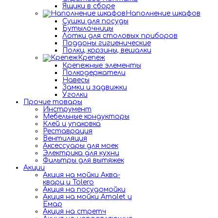
Ящики в сборе
Наполнение шкафов
Сушки для посуды
Бутылочницы
Лотки для столовых приборов
Поддоны гигиенические
Полки, корзины, вешалки
Крепеж
Крепежные элементы
Полкодержатели
Навесы
Замки и задвижки
Уголки
Прочие товары
Инструмент
Мебельные кондукторы
Клей и упаковка
Реставрация
Вентиляция
Аксессуары для моек
Электрика для кухни
Фильтры для вытяжек
Акции
Акция на мойки Аква-
кварц и Tolero
Акция на посудомойки
Акция на мойки Amalet и
Емар
Акция на стретч