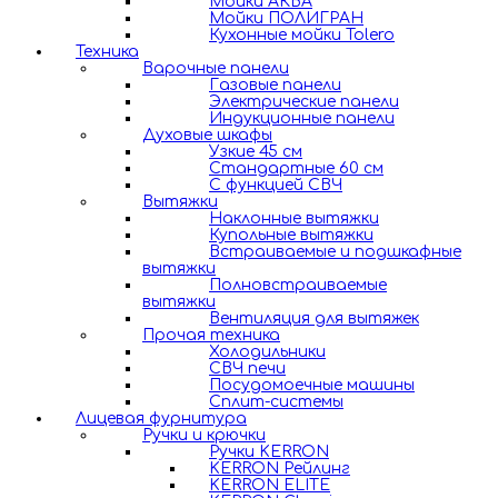
Мойки АКВА
Мойки ПОЛИГРАН
Кухонные мойки Tolero
Техника
Варочные панели
Газовые панели
Электрические панели
Индукционные панели
Духовые шкафы
Узкие 45 см
Стандартные 60 см
С функцией СВЧ
Вытяжки
Наклонные вытяжки
Купольные вытяжки
Встраиваемые и подшкафные
вытяжки
Полновстраиваемые
вытяжки
Вентиляция для вытяжек
Прочая техника
Холодильники
СВЧ печи
Посудомоечные машины
Сплит-системы
Лицевая фурнитура
Ручки и крючки
Ручки KERRON
KERRON Рейлинг
KERRON ELITE