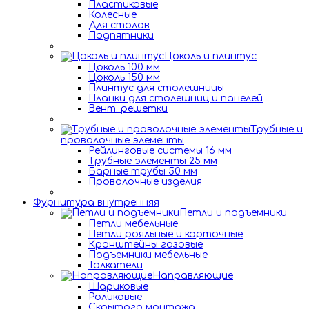
Пластиковые
Колесные
Для столов
Подпятники
Цоколь и плинтус
Цоколь 100 мм
Цоколь 150 мм
Плинтус для столешницы
Планки для столешниц и панелей
Вент. решетки
Трубные и
проволочные элементы
Рейлинговые системы 16 мм
Трубные элементы 25 мм
Барные трубы 50 мм
Проволочные изделия
Фурнитура внутренняя
Петли и подъемники
Петли мебельные
Петли рояльные и карточные
Кронштейны газовые
Подъемники мебельные
Толкатели
Направляющие
Шариковые
Роликовые
Скрытого монтажа