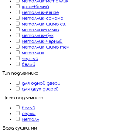
металлик+металлик
хром+белый
металлик+венге
металлик+сонома
металлик+шимо св.
металлик+ольха
металлик+бук
металлик+черный
металлик+шимо тем.
металлик
черный
белый
Тип подъемника
для одной двери
для двух дверей
Цвет подъемника
белый
серый
металл
База сушки, мм