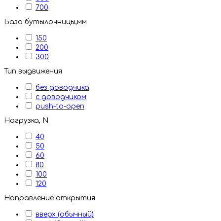
700
База бутылочницы,мм
150
200
300
Тип выдвижения
без доводчика
с доводчиком
push-to-open
Нагрузка, N
40
50
60
80
100
120
Направление открытия
вверх (обычный)