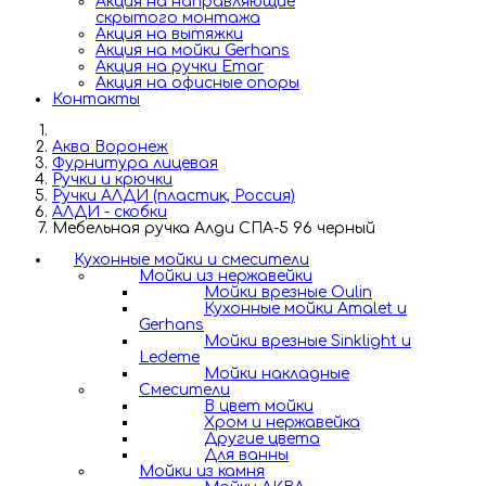
Акция на направляющие
скрытого монтажа
Акция на вытяжки
Акция на мойки Gerhans
Акция на ручки Emar
Акция на офисные опоры
Контакты
Аква Воронеж
Фурнитура лицевая
Ручки и крючки
Ручки АЛДИ (пластик, Россия)
АЛДИ - скобки
Мебельная ручка Алди СПА-5 96 черный
Кухонные мойки и смесители
Мойки из нержавейки
Мойки врезные Oulin
Кухонные мойки Amalet и
Gerhans
Мойки врезные Sinklight и
Ledeme
Мойки накладные
Смесители
В цвет мойки
Хром и нержавейка
Другие цвета
Для ванны
Мойки из камня