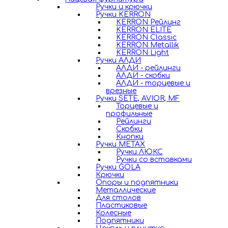
Ручки и крючки
Ручки KERRON
KERRON Рейлинг
KERRON ELITE
KERRON Classic
KERRON Metallik
KERRON Light
Ручки АЛДИ
АЛДИ - рейлинги
АЛДИ - скобки
АЛДИ - торцевые и
врезные
Ручки SETE, AVIOR, MF
Торцевые и
профильные
Рейлинги
Скобки
Кнопки
Ручки METAX
Ручки ЛЮКС
Ручки со вставками
Ручки GOLA
Крючки
Опоры и подпятники
Металлические
Для столов
Пластиковые
Колесные
Подпятники