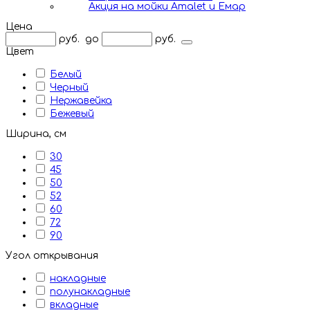
Акция на мойки Amalet и Емар
Цена
руб.
до
руб.
Цвет
Белый
Черный
Нержавейка
Бежевый
Ширина, см
30
45
50
52
60
72
90
Угол открывания
накладные
полунакладные
вкладные