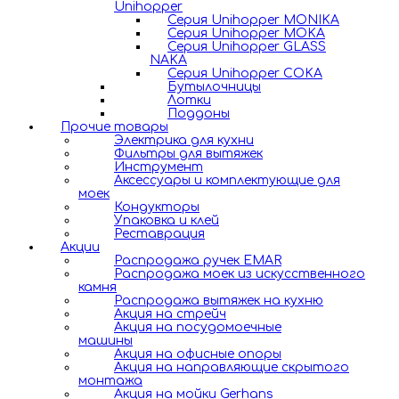
Unihopper
Серия Unihopper MONIKA
Серия Unihopper MOKA
Серия Unihopper GLASS
NAKA
Серия Unihopper COKA
Бутылочницы
Лотки
Поддоны
Прочие товары
Электрика для кухни
Фильтры для вытяжек
Инструмент
Аксессуары и комплектующие для
моек
Кондукторы
Упаковка и клей
Реставрация
Акции
Распродажа ручек EMAR
Распродажа моек из искусственного
камня
Распродажа вытяжек на кухню
Акция на стрейч
Акция на посудомоечные
машины
Акция на офисные опоры
Акция на направляющие скрытого
монтажа
Акция на мойки Gerhans