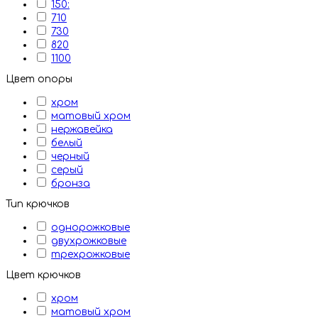
150:
710
730
820
1100
Цвет опоры
хром
матовый хром
нержавейка
белый
черный
серый
бронза
Тип крючков
однорожковые
двухрожковые
трехрожковые
Цвет крючков
хром
матовый хром