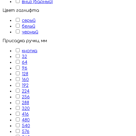
вниз (барный)
Цвет газлифта
серый
белый
черный
Присадка ручки, мм
кнопка
32
64
96
128
160
192
224
256
288
320
416
480
540
576