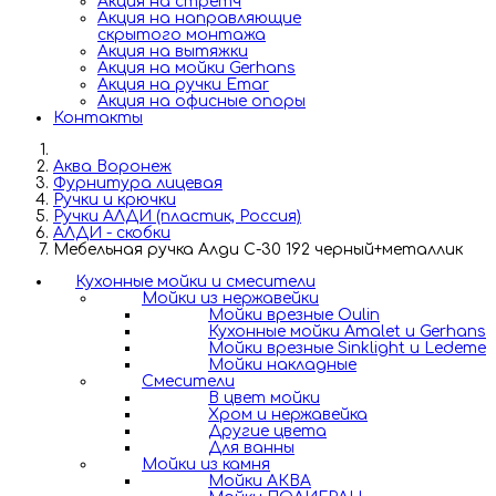
Акция на стретч
Акция на направляющие
скрытого монтажа
Акция на вытяжки
Акция на мойки Gerhans
Акция на ручки Emar
Акция на офисные опоры
Контакты
Аква Воронеж
Фурнитура лицевая
Ручки и крючки
Ручки АЛДИ (пластик, Россия)
АЛДИ - скобки
Мебельная ручка Алди С-30 192 черный+металлик
Кухонные мойки и смесители
Мойки из нержавейки
Мойки врезные Oulin
Кухонные мойки Amalet и Gerhans
Мойки врезные Sinklight и Ledeme
Мойки накладные
Смесители
В цвет мойки
Хром и нержавейка
Другие цвета
Для ванны
Мойки из камня
Мойки АКВА