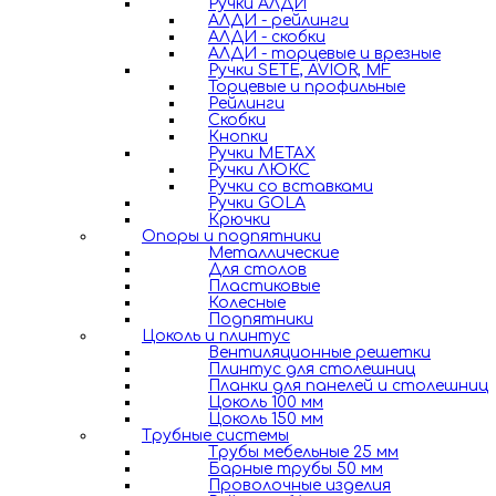
Ручки АЛДИ
АЛДИ - рейлинги
АЛДИ - скобки
АЛДИ - торцевые и врезные
Ручки SETE, AVIOR, MF
Торцевые и профильные
Рейлинги
Скобки
Кнопки
Ручки METAX
Ручки ЛЮКС
Ручки со вставками
Ручки GOLA
Крючки
Опоры и подпятники
Металлические
Для столов
Пластиковые
Колесные
Подпятники
Цоколь и плинтус
Вентиляционные решетки
Плинтус для столешниц
Планки для панелей и столешниц
Цоколь 100 мм
Цоколь 150 мм
Трубные системы
Трубы мебельные 25 мм
Барные трубы 50 мм
Проволочные изделия