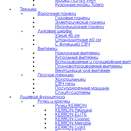
Мойки ПОЛИГРАН
Кухонные мойки Tolero
Техника
Варочные панели
Газовые панели
Электрические панели
Индукционные панели
Духовые шкафы
Узкие 45 см
Стандартные 60 см
С функцией СВЧ
Вытяжки
Наклонные вытяжки
Купольные вытяжки
Встраиваемые и подшкафные вы
Полновстраиваемые вытяжки
Вентиляция для вытяжек
Прочая техника
Холодильники
СВЧ печи
Посудомоечные машины
Сплит-системы
Лицевая фурнитура
Ручки и крючки
Ручки KERRON
KERRON Рейлинг
KERRON ELITE
KERRON Classic
KERRON Metallik
KERRON Light