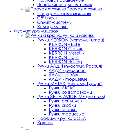
Полновстраиваемые
Вентиляция для вытяжек
Прочая техника
Посудомоечные машины
СВЧ печи
Сплит-системы
Холодильники
Фурнитура лицевая
Ручки и крючки
Ручки KERRON (металл,Китай)
KERRON - Elite
KERRON Classic
KERRON Metallik
KERRON Light
KERRON Railing
Ручки АЛДИ (пластик, Россия)
АЛДИ - рейлинги
АЛДИ - скобки
АЛДИ - торцевые
Ручки METAX (металл, Турция)
Ручки ЛЮКС
Ручки со вставками
Ручки SETE, AVIOR, MF (металл)
Ручки рейлинги
Ручки скобки
Ручки кнопки
Ручки торцевые
Профиль - ручки GOLA
Крючки