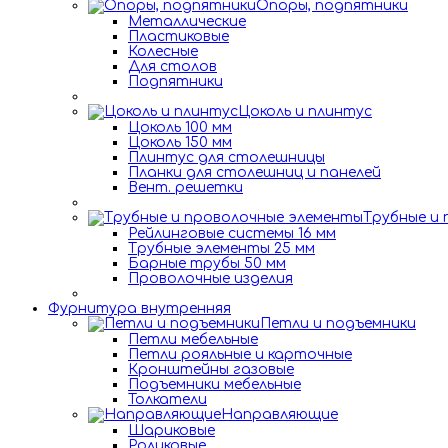
Опоры, подпятники
Металлические
Пластиковые
Колесные
Для столов
Подпятники
Цоколь и плинтус
Цоколь 100 мм
Цоколь 150 мм
Плинтус для столешницы
Планки для столешниц и панелей
Вент. решетки
Трубные и
Рейлинговые системы 16 мм
Трубные элементы 25 мм
Барные трубы 50 мм
Проволочные изделия
Фурнитура внутренняя
Петли и подъемники
Петли мебельные
Петли рояльные и карточные
Кронштейны газовые
Подъемники мебельные
Толкатели
Направляющие
Шариковые
Роликовые