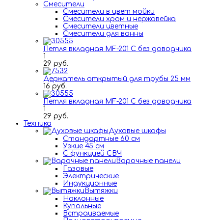
Смесители
Смесители в цвет мойки
Смесители хром и нержавейка
Смесители цветные
Смесители для ванны
Петля вкладная MF-201 C без доводчика
1
29 руб.
Держатель открытый для трубы 25 мм
16 руб.
Петля вкладная MF-201 C без доводчика
1
29 руб.
Техника
Духовые шкафы
Стандартные 60 см
Узкие 45 см
С функцией СВЧ
Варочные панели
Газовые
Электрические
Индукционные
Вытяжки
Наклонные
Купольные
Встраиваемые