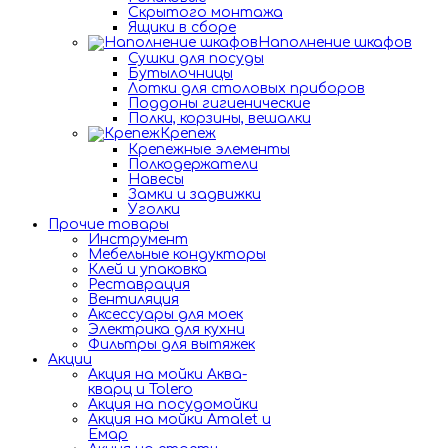
Скрытого монтажа
Ящики в сборе
Наполнение шкафов
Сушки для посуды
Бутылочницы
Лотки для столовых приборов
Поддоны гигиенические
Полки, корзины, вешалки
Крепеж
Крепежные элементы
Полкодержатели
Навесы
Замки и задвижки
Уголки
Прочие товары
Инструмент
Мебельные кондукторы
Клей и упаковка
Реставрация
Вентиляция
Аксессуары для моек
Электрика для кухни
Фильтры для вытяжек
Акции
Акция на мойки Аква-
кварц и Tolero
Акция на посудомойки
Акция на мойки Amalet и
Емар