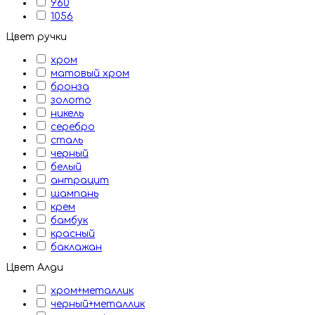
960
1056
Цвет ручки
хром
матовый хром
бронза
золото
никель
серебро
сталь
черный
белый
антрацит
шампань
крем
бамбук
красный
баклажан
Цвет Алди
хром+металлик
черный+металлик