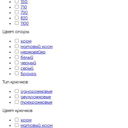
150:
710
730
820
1100
Цвет опоры
хром
матовый хром
нержавейка
белый
черный
серый
бронза
Тип крючков
однорожковые
двухрожковые
трехрожковые
Цвет крючков
хром
матовый хром