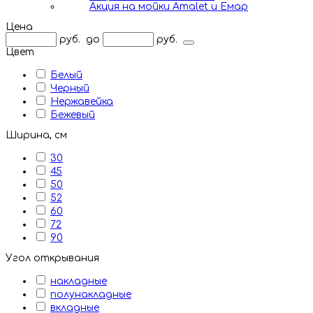
Акция на мойки Amalet и Емар
Цена
руб.
до
руб.
Цвет
Белый
Черный
Нержавейка
Бежевый
Ширина, см
30
45
50
52
60
72
90
Угол открывания
накладные
полунакладные
вкладные