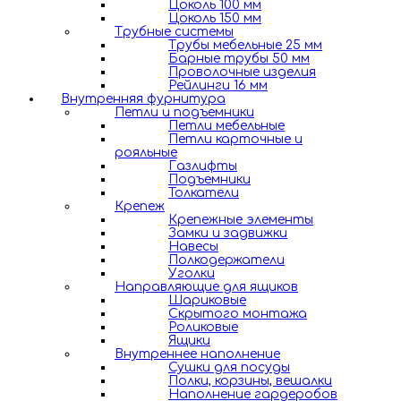
Цоколь 100 мм
Цоколь 150 мм
Трубные системы
Трубы мебельные 25 мм
Барные трубы 50 мм
Проволочные изделия
Рейлинги 16 мм
Внутренняя фурнитура
Петли и подъемники
Петли мебельные
Петли карточные и
рояльные
Газлифты
Подъемники
Толкатели
Крепеж
Крепежные элементы
Замки и задвижки
Навесы
Полкодержатели
Уголки
Направляющие для ящиков
Шариковые
Скрытого монтажа
Роликовые
Ящики
Внутреннее наполнение
Сушки для посуды
Полки, корзины, вешалки
Наполнение гардеробов