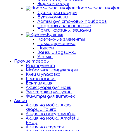
Ящики в сборе
Наполнение шкафов
Сушки для посуды
Бутылочницы
Лотки для столовых приборов
Поддоны гигиенические
Полки, корзины, вешалки
Крепеж
Крепежные элементы
Полкодержатели
Навесы
Замки и задвижки
Уголки
Прочие товары
Инструмент
Мебельные кондукторы
Клей и упаковка
Реставрация
Вентиляция
Аксессуары для моек
Электрика для кухни
Фильтры для вытяжек
Акции
Акция на мойки Аква-
кварц и Tolero
Акция на посудомойки
Акция на мойки Amalet и
Емар
Акция на стретч