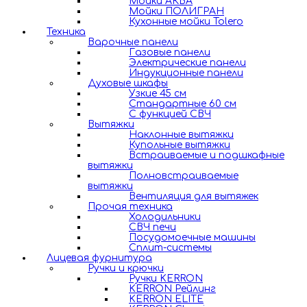
Мойки АКВА
Мойки ПОЛИГРАН
Кухонные мойки Tolero
Техника
Варочные панели
Газовые панели
Электрические панели
Индукционные панели
Духовые шкафы
Узкие 45 см
Стандартные 60 см
С функцией СВЧ
Вытяжки
Наклонные вытяжки
Купольные вытяжки
Встраиваемые и подшкафные
вытяжки
Полновстраиваемые
вытяжки
Вентиляция для вытяжек
Прочая техника
Холодильники
СВЧ печи
Посудомоечные машины
Сплит-системы
Лицевая фурнитура
Ручки и крючки
Ручки KERRON
KERRON Рейлинг
KERRON ELITE