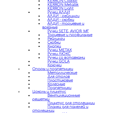
KERRON Classic
KERRON Metallik
KERRON Light
Ручки АЛДИ
АЛДИ - рейлинги
АЛДИ - скобки
АЛДИ - торцевые и
врезные
Ручки SETE, AVIOR, MF
Торцевые и профильные
Рейлинги
Скобки
Кнопки
Ручки METAX
Ручки ЛЮКС
Ручки со вставками
Ручки GOLA
Крючки
Опоры и подпятники
Металлические
Для столов
Пластиковые
Колесные
Подпятники
Цоколь и плинтус
Вентиляционные
решетки
Плинтус для столешниц
Планки для панелей и
столешниц