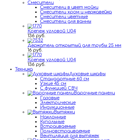
Смесители
Смесители в цвет мойки
Смесители хром и нержавейка
Смесители цветные
Смесители для ванны
Крепеж угловой U04
136 руб.
Держатель открытый для трубы 25 мм
16 руб.
Крепеж угловой U04
136 руб.
Техника
Духовые шкафы
Стандартные 60 см
Узкие 45 см
С функцией СВЧ
Варочные панели
Газовые
Электрические
Индукционные
Вытяжки
Наклонные
Купольные
Встраиваемые
Полновстраиваемые
Вентиляция для вытяжек