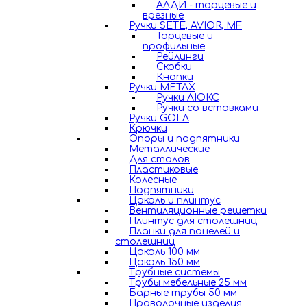
АЛДИ - торцевые и
врезные
Ручки SETE, AVIOR, MF
Торцевые и
профильные
Рейлинги
Скобки
Кнопки
Ручки METAX
Ручки ЛЮКС
Ручки со вставками
Ручки GOLA
Крючки
Опоры и подпятники
Металлические
Для столов
Пластиковые
Колесные
Подпятники
Цоколь и плинтус
Вентиляционные решетки
Плинтус для столешниц
Планки для панелей и
столешниц
Цоколь 100 мм
Цоколь 150 мм
Трубные системы
Трубы мебельные 25 мм
Барные трубы 50 мм
Проволочные изделия