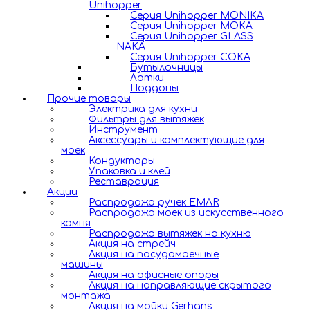
Unihopper
Серия Unihopper MONIKA
Серия Unihopper MOKA
Серия Unihopper GLASS
NAKA
Серия Unihopper COKA
Бутылочницы
Лотки
Поддоны
Прочие товары
Электрика для кухни
Фильтры для вытяжек
Инструмент
Аксессуары и комплектующие для
моек
Кондукторы
Упаковка и клей
Реставрация
Акции
Распродажа ручек EMAR
Распродажа моек из искусственного
камня
Распродажа вытяжек на кухню
Акция на стрейч
Акция на посудомоечные
машины
Акция на офисные опоры
Акция на направляющие скрытого
монтажа
Акция на мойки Gerhans