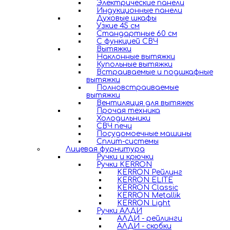
Электрические панели
Индукционные панели
Духовые шкафы
Узкие 45 см
Стандартные 60 см
С функцией СВЧ
Вытяжки
Наклонные вытяжки
Купольные вытяжки
Встраиваемые и подшкафные
вытяжки
Полновстраиваемые
вытяжки
Вентиляция для вытяжек
Прочая техника
Холодильники
СВЧ печи
Посудомоечные машины
Сплит-системы
Лицевая фурнитура
Ручки и крючки
Ручки KERRON
KERRON Рейлинг
KERRON ELITE
KERRON Classic
KERRON Metallik
KERRON Light
Ручки АЛДИ
АЛДИ - рейлинги
АЛДИ - скобки