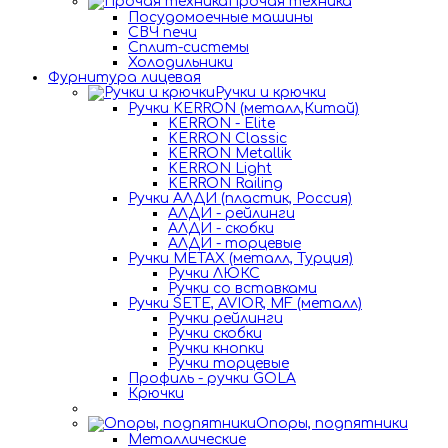
Прочая техника
Посудомоечные машины
СВЧ печи
Сплит-системы
Холодильники
Фурнитура лицевая
Ручки и крючки
Ручки KERRON (металл,Китай)
KERRON - Elite
KERRON Classic
KERRON Metallik
KERRON Light
KERRON Railing
Ручки АЛДИ (пластик, Россия)
АЛДИ - рейлинги
АЛДИ - скобки
АЛДИ - торцевые
Ручки METAX (металл, Турция)
Ручки ЛЮКС
Ручки со вставками
Ручки SETE, AVIOR, MF (металл)
Ручки рейлинги
Ручки скобки
Ручки кнопки
Ручки торцевые
Профиль - ручки GOLA
Крючки
Опоры, подпятники
Металлические