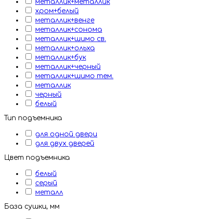
металлик+металлик
хром+белый
металлик+венге
металлик+сонома
металлик+шимо св.
металлик+ольха
металлик+бук
металлик+черный
металлик+шимо тем.
металлик
черный
белый
Тип подъемника
для одной двери
для двух дверей
Цвет подъемника
белый
серый
металл
База сушки, мм