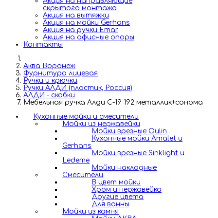
Акция на направляющие
скрытого монтажа
Акция на вытяжки
Акция на мойки Gerhans
Акция на ручки Emar
Акция на офисные опоры
Контакты
Аква Воронеж
Фурнитура лицевая
Ручки и крючки
Ручки АЛДИ (пластик, Россия)
АЛДИ - скобки
Мебельная ручка Алди С-19 192 металлик+сонома
Кухонные мойки и смесители
Мойки из нержавейки
Мойки врезные Oulin
Кухонные мойки Amalet и
Gerhans
Мойки врезные Sinklight и
Ledeme
Мойки накладные
Смесители
В цвет мойки
Хром и нержавейка
Другие цвета
Для ванны
Мойки из камня