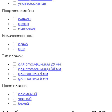
универсальная
Покрытие мойки
глянец
декор
матовое
Количество чаш
одна
две
Тип планок
для столешницы 28 мм
для столешницы 38 мм
для панели 4 мм
для панели 6 мм
Цвет планок
алюминий
черный
белый