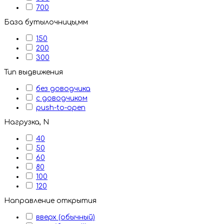
700
База бутылочницы,мм
150
200
300
Тип выдвижения
без доводчика
с доводчиком
push-to-open
Нагрузка, N
40
50
60
80
100
120
Направление открытия
вверх (обычный)