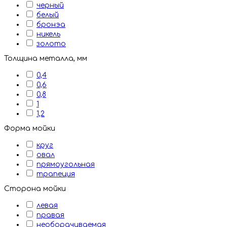
черный
белый
бронэа
никель
золото
Толщина металла, мм
0,4
0,6
0,8
1
1,2
Форма мойки
круг
овал
прямоугольная
трапеция
Сторона мойки
левая
правая
необорачиваемая