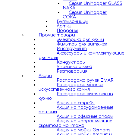
Серия Unihopper GLASS
NAKA
Серия Unihopper
COKA
Бутылочницы
Лотки
Поддоны
Прочие товары
Электрика для кухни
Фильтры для вытяжек
Инструмент
Аксессуары и комплектующие
для моек
Кондукторы
Упаковка и клей
Реставрация
Акции
Распродажа ручек EMAR
Распродажа моек из
искусственного камня
Распродажа вытяжек на
кухню
Акция на стрейч
Акция на посудомоечные
машины
Акция на офисные опоры
Акция на направляющие
скрытого монтажа
Акция на мойки Gerhans
Акция на мойки Amalet и