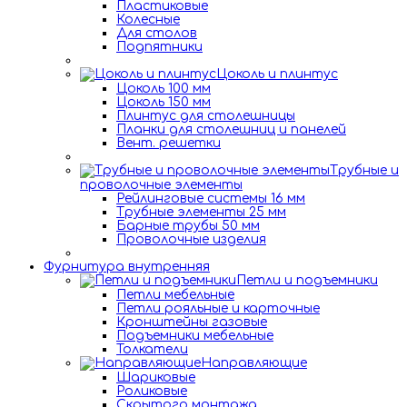
Пластиковые
Колесные
Для столов
Подпятники
Цоколь и плинтус
Цоколь 100 мм
Цоколь 150 мм
Плинтус для столешницы
Планки для столешниц и панелей
Вент. решетки
Трубные и
проволочные элементы
Рейлинговые системы 16 мм
Трубные элементы 25 мм
Барные трубы 50 мм
Проволочные изделия
Фурнитура внутренняя
Петли и подъемники
Петли мебельные
Петли рояльные и карточные
Кронштейны газовые
Подъемники мебельные
Толкатели
Направляющие
Шариковые
Роликовые
Скрытого монтажа