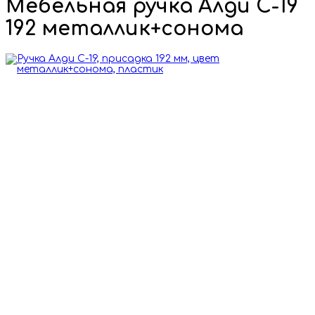
Мебельная ручка Алди С-19
192 металлик+сонома