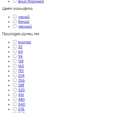
вниз (барный)
Цвет газлифта
серый
белый
черный
Присадка ручки, мм
кнопка
32
64
96
128
160
192
224
256
288
320
416
480
540
576