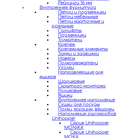
Рейлинги 16 мм
Внутренняя фурнитура
Петли и подъемники
Петли мебельные
Петли карточные и
рояльные
Газлифты
Подъемники
Толкатели
Крепеж
Крепежные элементы
Замки и задвижки
Навесы
Полкодержатели
Уголки
Направляющие для
ящиков
Шариковые
Скрытого монтажа
Роликовые
Ящики
Внутреннее наполнение
Сушки для посуды
Полки, корзины, вешалки
Наполнение гардеробов
Unihopper
Серия Unihopper
MONIKA
Серия Unihopper
MOKA