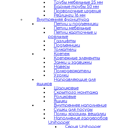
Трубы мебельные 25 мм
Барные трубы 50 мм
Проволочные изделия
Рейлинги 16 мм
Внутренняя фурнитура
Петли и подъемники
Петли мебельные
Петли карточные и
рояльные
Газлифты
Подъемники
Толкатели
Крепеж
Крепежные элементы
Замки и задвижки
Навесы
Полкодержатели
Уголки
Направляющие для
ящиков
Шариковые
Скрытого монтажа
Роликовые
Ящики
Внутреннее наполнение
Сушки для посуды
Полки, корзины, вешалки
Наполнение гардеробов
Unihopper
Серия Unihopper