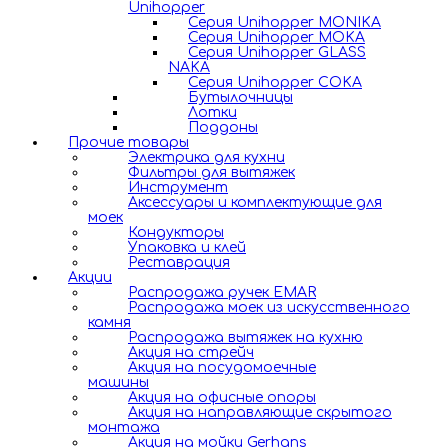
Unihopper
Серия Unihopper MONIKA
Серия Unihopper MOKA
Серия Unihopper GLASS
NAKA
Серия Unihopper COKA
Бутылочницы
Лотки
Поддоны
Прочие товары
Электрика для кухни
Фильтры для вытяжек
Инструмент
Аксессуары и комплектующие для
моек
Кондукторы
Упаковка и клей
Реставрация
Акции
Распродажа ручек EMAR
Распродажа моек из искусственного
камня
Распродажа вытяжек на кухню
Акция на стрейч
Акция на посудомоечные
машины
Акция на офисные опоры
Акция на направляющие скрытого
монтажа
Акция на мойки Gerhans