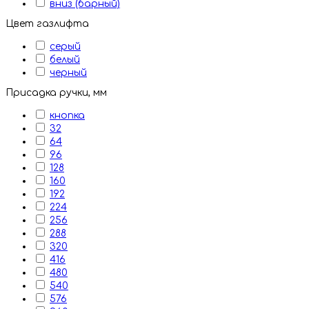
вниз (барный)
Цвет газлифта
серый
белый
черный
Присадка ручки, мм
кнопка
32
64
96
128
160
192
224
256
288
320
416
480
540
576