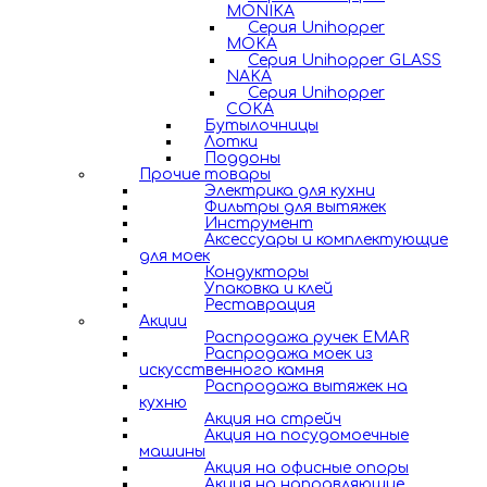
MONIKA
Серия Unihopper
MOKA
Серия Unihopper GLASS
NAKA
Серия Unihopper
COKA
Бутылочницы
Лотки
Поддоны
Прочие товары
Электрика для кухни
Фильтры для вытяжек
Инструмент
Аксессуары и комплектующие
для моек
Кондукторы
Упаковка и клей
Реставрация
Акции
Распродажа ручек EMAR
Распродажа моек из
искусственного камня
Распродажа вытяжек на
кухню
Акция на стрейч
Акция на посудомоечные
машины
Акция на офисные опоры
Акция на направляющие