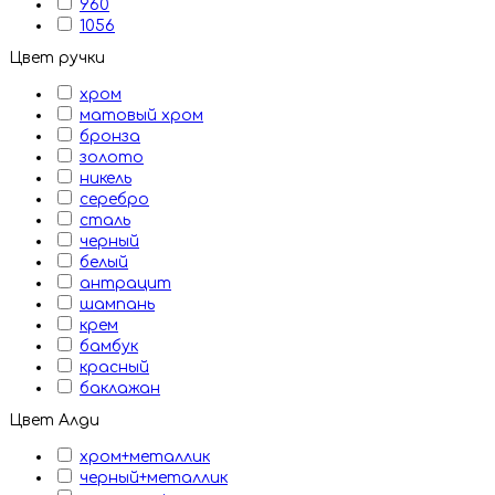
960
1056
Цвет ручки
хром
матовый хром
бронза
золото
никель
серебро
сталь
черный
белый
антрацит
шампань
крем
бамбук
красный
баклажан
Цвет Алди
хром+металлик
черный+металлик