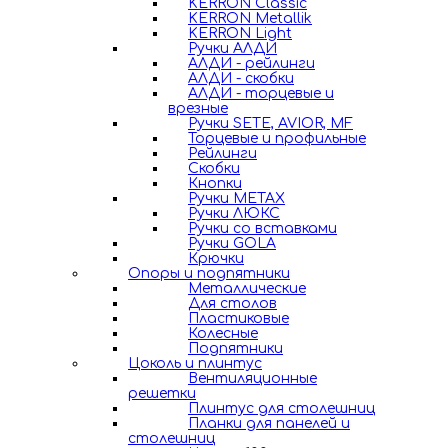
KERRON Classic
KERRON Metallik
KERRON Light
Ручки АЛДИ
АЛДИ - рейлинги
АЛДИ - скобки
АЛДИ - торцевые и
врезные
Ручки SETE, AVIOR, MF
Торцевые и профильные
Рейлинги
Скобки
Кнопки
Ручки METAX
Ручки ЛЮКС
Ручки со вставками
Ручки GOLA
Крючки
Опоры и подпятники
Металлические
Для столов
Пластиковые
Колесные
Подпятники
Цоколь и плинтус
Вентиляционные
решетки
Плинтус для столешниц
Планки для панелей и
столешниц