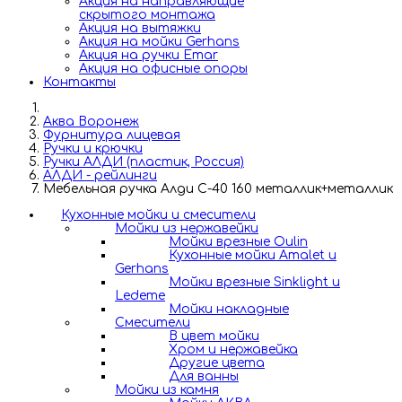
Акция на направляющие
скрытого монтажа
Акция на вытяжки
Акция на мойки Gerhans
Акция на ручки Emar
Акция на офисные опоры
Контакты
Аква Воронеж
Фурнитура лицевая
Ручки и крючки
Ручки АЛДИ (пластик, Россия)
АЛДИ - рейлинги
Мебельная ручка Алди С-40 160 металлик+металлик
Кухонные мойки и смесители
Мойки из нержавейки
Мойки врезные Oulin
Кухонные мойки Amalet и
Gerhans
Мойки врезные Sinklight и
Ledeme
Мойки накладные
Смесители
В цвет мойки
Хром и нержавейка
Другие цвета
Для ванны
Мойки из камня