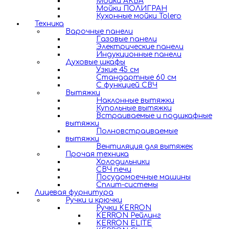
Мойки АКВА
Мойки ПОЛИГРАН
Кухонные мойки Tolero
Техника
Варочные панели
Газовые панели
Электрические панели
Индукционные панели
Духовые шкафы
Узкие 45 см
Стандартные 60 см
С функцией СВЧ
Вытяжки
Наклонные вытяжки
Купольные вытяжки
Встраиваемые и подшкафные
вытяжки
Полновстраиваемые
вытяжки
Вентиляция для вытяжек
Прочая техника
Холодильники
СВЧ печи
Посудомоечные машины
Сплит-системы
Лицевая фурнитура
Ручки и крючки
Ручки KERRON
KERRON Рейлинг
KERRON ELITE