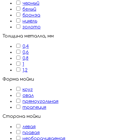
черный
белый
бронэа
никель
золото
Толщина металла, мм
0,4
0,6
0,8
1
1,2
Форма мойки
круг
овал
прямоугольная
трапеция
Сторона мойки
левая
правая
необорачиваемая