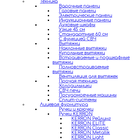
Техника
Варочные панели
Газовые панели
Электрические панели
Индукционные панели
Духовые шкафы
Узкие 45 см
Стандартные 60 см
С функцией СВЧ
Вытяжки
Наклонные вытяжки
Купольные вытяжки
Встраиваемые и подшкафные
вытяжки
Полновстраиваемые
вытяжки
Вентиляция для вытяжек
Прочая техника
Холодильники
СВЧ печи
Посудомоечные машины
Сплит-системы
Лицевая фурнитура
Ручки и крючки
Ручки KERRON
KERRON Рейлинг
KERRON ELITE
KERRON Classic
KERRON Metallik
KERRON Light