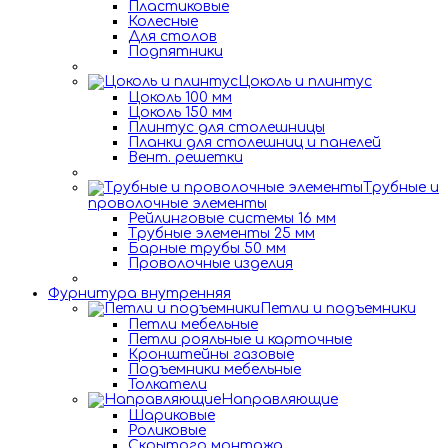
Пластиковые
Колесные
Для столов
Подпятники
Цоколь и плинтус
Цоколь 100 мм
Цоколь 150 мм
Плинтус для столешницы
Планки для столешниц и панелей
Вент. решетки
Трубные и
проволочные элементы
Рейлинговые системы 16 мм
Трубные элементы 25 мм
Барные трубы 50 мм
Проволочные изделия
Фурнитура внутренняя
Петли и подъемники
Петли мебельные
Петли рояльные и карточные
Кронштейны газовые
Подъемники мебельные
Толкатели
Направляющие
Шариковые
Роликовые
Скрытого монтажа