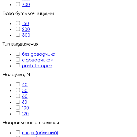
700
База бутылочницы,мм
150
200
300
Тип выдвижения
без доводчика
с доводчиком
push-to-open
Нагрузка, N
40
50
60
80
100
120
Направление открытия
вверх (обычный)