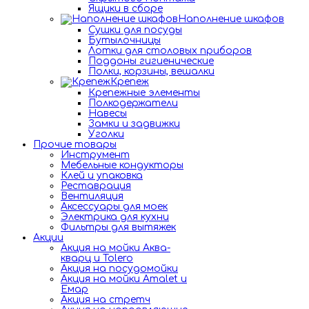
Ящики в сборе
Наполнение шкафов
Сушки для посуды
Бутылочницы
Лотки для столовых приборов
Поддоны гигиенические
Полки, корзины, вешалки
Крепеж
Крепежные элементы
Полкодержатели
Навесы
Замки и задвижки
Уголки
Прочие товары
Инструмент
Мебельные кондукторы
Клей и упаковка
Реставрация
Вентиляция
Аксессуары для моек
Электрика для кухни
Фильтры для вытяжек
Акции
Акция на мойки Аква-
кварц и Tolero
Акция на посудомойки
Акция на мойки Amalet и
Емар
Акция на стретч