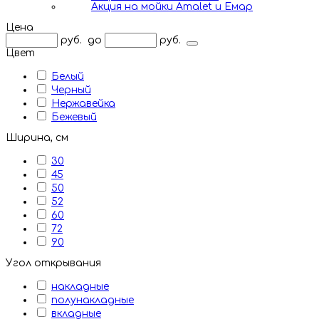
Акция на мойки Amalet и Емар
Цена
руб.
до
руб.
Цвет
Белый
Черный
Нержавейка
Бежевый
Ширина, см
30
45
50
52
60
72
90
Угол открывания
накладные
полунакладные
вкладные