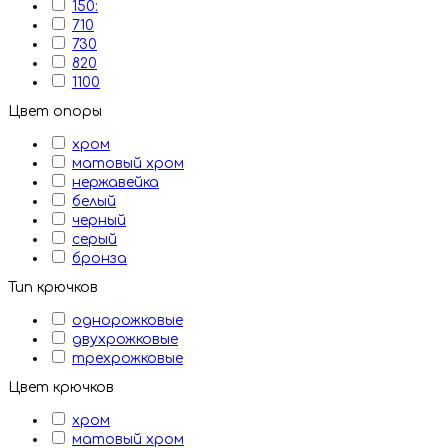
150:
710
730
820
1100
Цвет опоры
хром
матовый хром
нержавейка
белый
черный
серый
бронза
Тип крючков
однорожковые
двухрожковые
трехрожковые
Цвет крючков
хром
матовый хром