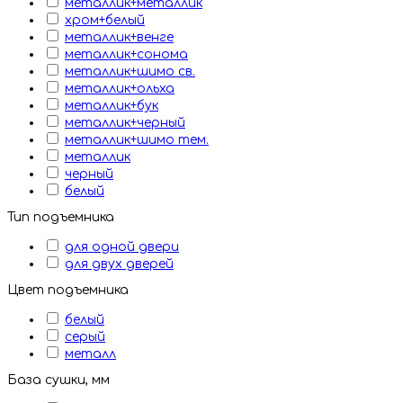
металлик+металлик
хром+белый
металлик+венге
металлик+сонома
металлик+шимо св.
металлик+ольха
металлик+бук
металлик+черный
металлик+шимо тем.
металлик
черный
белый
Тип подъемника
для одной двери
для двух дверей
Цвет подъемника
белый
серый
металл
База сушки, мм