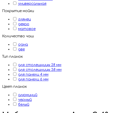
универсальная
Покрытие мойки
глянец
декор
матовое
Количество чаш
одна
две
Тип планок
для столешницы 28 мм
для столешницы 38 мм
для панели 4 мм
для панели 6 мм
Цвет планок
алюминий
черный
белый