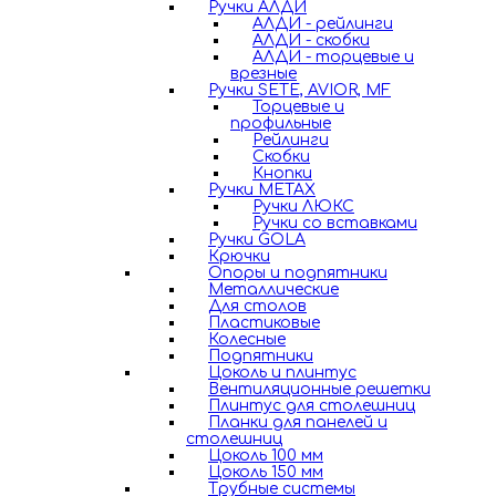
Ручки АЛДИ
АЛДИ - рейлинги
АЛДИ - скобки
АЛДИ - торцевые и
врезные
Ручки SETE, AVIOR, MF
Торцевые и
профильные
Рейлинги
Скобки
Кнопки
Ручки METAX
Ручки ЛЮКС
Ручки со вставками
Ручки GOLA
Крючки
Опоры и подпятники
Металлические
Для столов
Пластиковые
Колесные
Подпятники
Цоколь и плинтус
Вентиляционные решетки
Плинтус для столешниц
Планки для панелей и
столешниц
Цоколь 100 мм
Цоколь 150 мм
Трубные системы