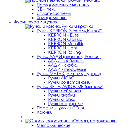
Прочая техника
Посудомоечные машины
СВЧ печи
Сплит-системы
Холодильники
Фурнитура лицевая
Ручки и крючки
Ручки KERRON (металл,Китай)
KERRON - Elite
KERRON Classic
KERRON Metallik
KERRON Light
KERRON Railing
Ручки АЛДИ (пластик, Россия)
АЛДИ - рейлинги
АЛДИ - скобки
АЛДИ - торцевые
Ручки METAX (металл, Турция)
Ручки ЛЮКС
Ручки со вставками
Ручки SETE, AVIOR, MF (металл)
Ручки рейлинги
Ручки скобки
Ручки кнопки
Ручки торцевые
Профиль - ручки GOLA
Крючки
Опоры, подпятники
Металлические