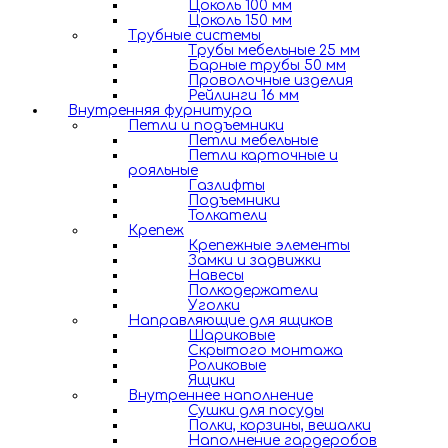
Цоколь 100 мм
Цоколь 150 мм
Трубные системы
Трубы мебельные 25 мм
Барные трубы 50 мм
Проволочные изделия
Рейлинги 16 мм
Внутренняя фурнитура
Петли и подъемники
Петли мебельные
Петли карточные и
рояльные
Газлифты
Подъемники
Толкатели
Крепеж
Крепежные элементы
Замки и задвижки
Навесы
Полкодержатели
Уголки
Направляющие для ящиков
Шариковые
Скрытого монтажа
Роликовые
Ящики
Внутреннее наполнение
Сушки для посуды
Полки, корзины, вешалки
Наполнение гардеробов