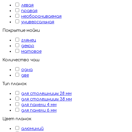
левая
правая
необорачиваемая
универсальная
Покрытие мойки
глянец
декор
матовое
Количество чаш
одна
две
Тип планок
для столешницы 28 мм
для столешницы 38 мм
для панели 4 мм
для панели 6 мм
Цвет планок
алюминий