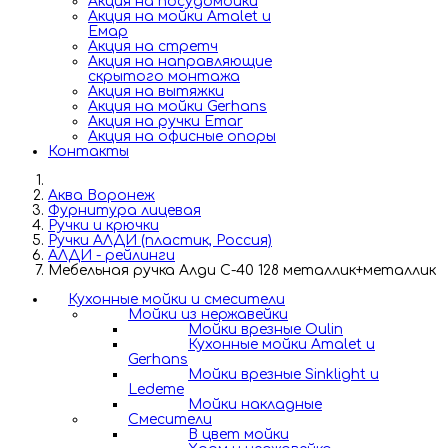
Акция на посудомойки
Акция на мойки Amalet и
Емар
Акция на стретч
Акция на направляющие
скрытого монтажа
Акция на вытяжки
Акция на мойки Gerhans
Акция на ручки Emar
Акция на офисные опоры
Контакты
Аква Воронеж
Фурнитура лицевая
Ручки и крючки
Ручки АЛДИ (пластик, Россия)
АЛДИ - рейлинги
Мебельная ручка Алди С-40 128 металлик+металлик
Кухонные мойки и смесители
Мойки из нержавейки
Мойки врезные Oulin
Кухонные мойки Amalet и
Gerhans
Мойки врезные Sinklight и
Ledeme
Мойки накладные
Смесители
В цвет мойки