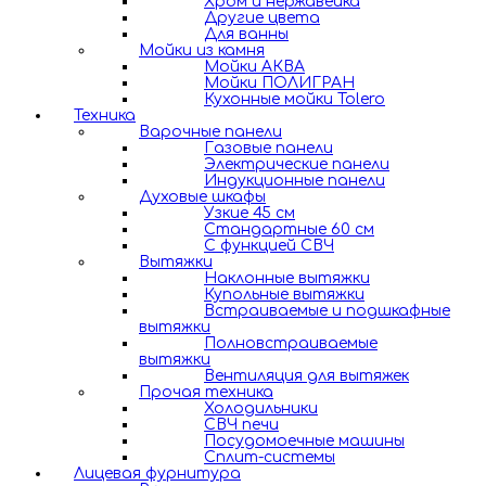
Хром и нержавейка
Другие цвета
Для ванны
Мойки из камня
Мойки АКВА
Мойки ПОЛИГРАН
Кухонные мойки Tolero
Техника
Варочные панели
Газовые панели
Электрические панели
Индукционные панели
Духовые шкафы
Узкие 45 см
Стандартные 60 см
С функцией СВЧ
Вытяжки
Наклонные вытяжки
Купольные вытяжки
Встраиваемые и подшкафные
вытяжки
Полновстраиваемые
вытяжки
Вентиляция для вытяжек
Прочая техника
Холодильники
СВЧ печи
Посудомоечные машины
Сплит-системы
Лицевая фурнитура