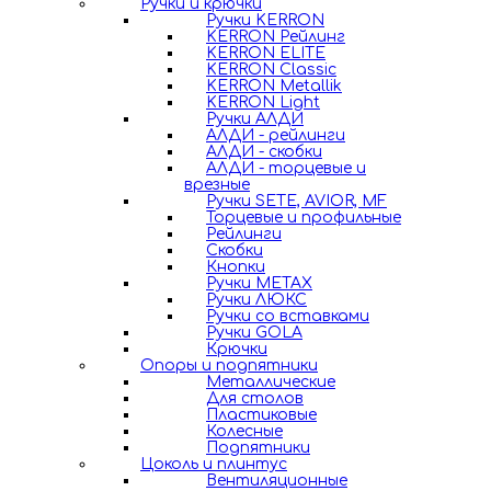
Ручки и крючки
Ручки KERRON
KERRON Рейлинг
KERRON ELITE
KERRON Classic
KERRON Metallik
KERRON Light
Ручки АЛДИ
АЛДИ - рейлинги
АЛДИ - скобки
АЛДИ - торцевые и
врезные
Ручки SETE, AVIOR, MF
Торцевые и профильные
Рейлинги
Скобки
Кнопки
Ручки METAX
Ручки ЛЮКС
Ручки со вставками
Ручки GOLA
Крючки
Опоры и подпятники
Металлические
Для столов
Пластиковые
Колесные
Подпятники
Цоколь и плинтус
Вентиляционные