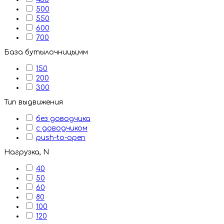
500
550
600
700
База бутылочницы,мм
150
200
300
Тип выдвижения
без доводчика
с доводчиком
push-to-open
Нагрузка, N
40
50
60
80
100
120