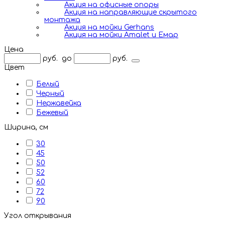
Акция на офисные опоры
Акция на направляющие скрытого
монтажа
Акция на мойки Gerhans
Акция на мойки Amalet и Емар
Цена
руб.
до
руб.
Цвет
Белый
Черный
Нержавейка
Бежевый
Ширина, см
30
45
50
52
60
72
90
Угол открывания