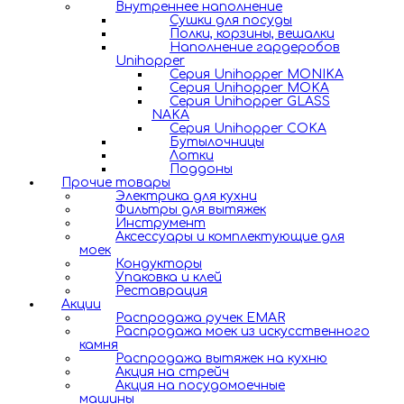
Внутреннее наполнение
Сушки для посуды
Полки, корзины, вешалки
Наполнение гардеробов
Unihopper
Серия Unihopper MONIKA
Серия Unihopper MOKA
Серия Unihopper GLASS
NAKA
Серия Unihopper COKA
Бутылочницы
Лотки
Поддоны
Прочие товары
Электрика для кухни
Фильтры для вытяжек
Инструмент
Аксессуары и комплектующие для
моек
Кондукторы
Упаковка и клей
Реставрация
Акции
Распродажа ручек EMAR
Распродажа моек из искусственного
камня
Распродажа вытяжек на кухню
Акция на стрейч
Акция на посудомоечные
машины