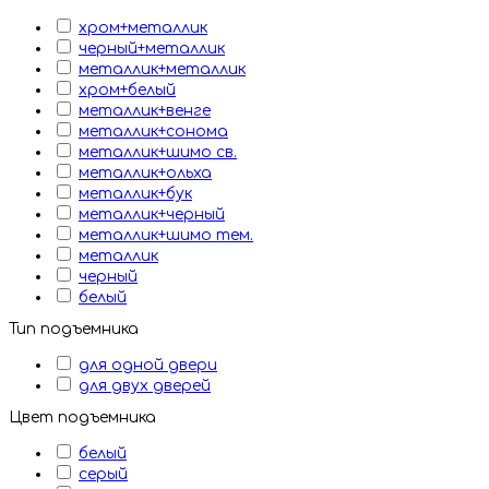
хром+металлик
черный+металлик
металлик+металлик
хром+белый
металлик+венге
металлик+сонома
металлик+шимо св.
металлик+ольха
металлик+бук
металлик+черный
металлик+шимо тем.
металлик
черный
белый
Тип подъемника
для одной двери
для двух дверей
Цвет подъемника
белый
серый