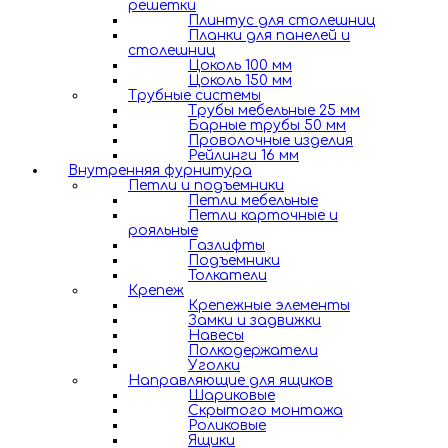
решетки
Плинтус для столешниц
Планки для панелей и
столешниц
Цоколь 100 мм
Цоколь 150 мм
Трубные системы
Трубы мебельные 25 мм
Барные трубы 50 мм
Проволочные изделия
Рейлинги 16 мм
Внутренняя фурнитура
Петли и подъемники
Петли мебельные
Петли карточные и
рояльные
Газлифты
Подъемники
Толкатели
Крепеж
Крепежные элементы
Замки и задвижки
Навесы
Полкодержатели
Уголки
Направляющие для ящиков
Шариковые
Скрытого монтажа
Роликовые
Ящики