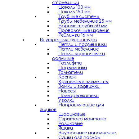
столешниц
Цоколь 100 мм
Цоколь 150 мм
Трубные системы
Трубы мебельные 25 мм
Барные трубы 50 мм
Проволочные изделия
Рейлинги 16 мм
Внутренняя фурнитура
Петли и подъемники
Петли мебельные
Петли карточные и
рояльные
Газлифты
Подъемники
Толкатели
Крепеж
Крепежные элементы
Замки и задвижки
Навесы
Полкодержатели
Уголки
Направляющие для
ящиков
Шариковые
Скрытого монтажа
Роликовые
Ящики
Внутреннее наполнение
Сушки для посуды