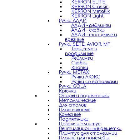
KERRON ELITE
KERRON Classic
KERRON Metallik
KERRON Light
Ручки АЛДИ
АЛДИ - рейлинги
АЛДИ - скобки
АЛДИ - торцевые и
врезные
Ручки SETE, AVIOR, MF
Торцевые и
профильные
Рейлинги
Скобки
Кнопки
Ручки METAX
Ручки ЛЮКС
Ручки со вставками
Ручки GOLA
Крючки
Опоры и подпятники
Металлические
Для столов
Пластиковые
Колесные
Подпятники
Цоколь и плинтус
Вентиляционные решетки
Плинтус для столешниц
Планки для панелей и