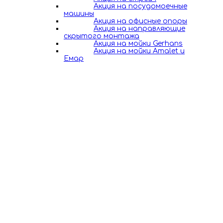
Акция на посудомоечные
машины
Акция на офисные опоры
Акция на направляющие
скрытого монтажа
Акция на мойки Gerhans
Акция на мойки Amalet и
Емар