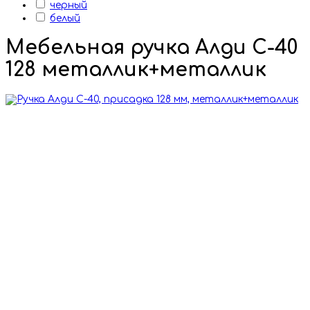
черный
белый
Мебельная ручка Алди С-40
128 металлик+металлик