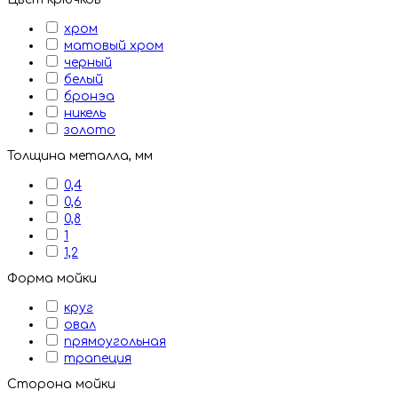
хром
матовый хром
черный
белый
бронэа
никель
золото
Толщина металла, мм
0,4
0,6
0,8
1
1,2
Форма мойки
круг
овал
прямоугольная
трапеция
Сторона мойки