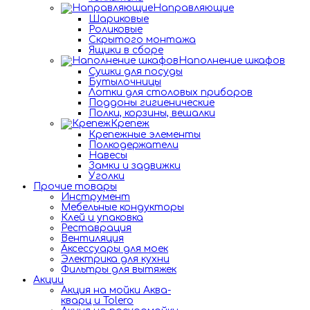
Направляющие
Шариковые
Роликовые
Скрытого монтажа
Ящики в сборе
Наполнение шкафов
Сушки для посуды
Бутылочницы
Лотки для столовых приборов
Поддоны гигиенические
Полки, корзины, вешалки
Крепеж
Крепежные элементы
Полкодержатели
Навесы
Замки и задвижки
Уголки
Прочие товары
Инструмент
Мебельные кондукторы
Клей и упаковка
Реставрация
Вентиляция
Аксессуары для моек
Электрика для кухни
Фильтры для вытяжек
Акции
Акция на мойки Аква-
кварц и Tolero