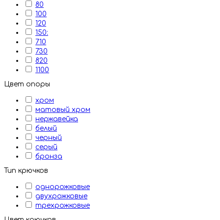
80
100
120
150:
710
730
820
1100
Цвет опоры
хром
матовый хром
нержавейка
белый
черный
серый
бронза
Тип крючков
однорожковые
двухрожковые
трехрожковые
Цвет крючков