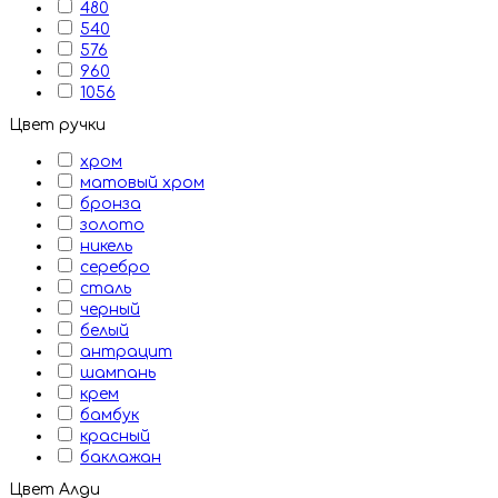
480
540
576
960
1056
Цвет ручки
хром
матовый хром
бронза
золото
никель
серебро
сталь
черный
белый
антрацит
шампань
крем
бамбук
красный
баклажан
Цвет Алди