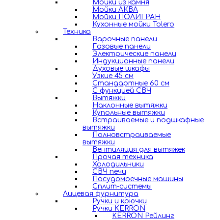
Мойки из камня
Мойки АКВА
Мойки ПОЛИГРАН
Кухонные мойки Tolero
Техника
Варочные панели
Газовые панели
Электрические панели
Индукционные панели
Духовые шкафы
Узкие 45 см
Стандартные 60 см
С функцией СВЧ
Вытяжки
Наклонные вытяжки
Купольные вытяжки
Встраиваемые и подшкафные
вытяжки
Полновстраиваемые
вытяжки
Вентиляция для вытяжек
Прочая техника
Холодильники
СВЧ печи
Посудомоечные машины
Сплит-системы
Лицевая фурнитура
Ручки и крючки
Ручки KERRON
KERRON Рейлинг