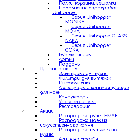
Полки, корзины, вешалки
Наполнение гардеробов
Unihopper
Серия Unihopper
MONIKA
Серия Unihopper
MOKA
Серия Unihopper GLASS
NAKA
Серия Unihopper
COKA
Бутылочницы
Лотки
Поддоны
Прочие товары
Электрика для кухни
Фильтры для вытяжек
Инструмент
Аксессуары и комплектующие
для моек
Кондукторы
Упаковка и клей
Реставрация
Акции
Распродажа ручек EMAR
Распродажа моек из
искусственного камня
Распродажа вытяжек на
кухню
Акция на стрейч