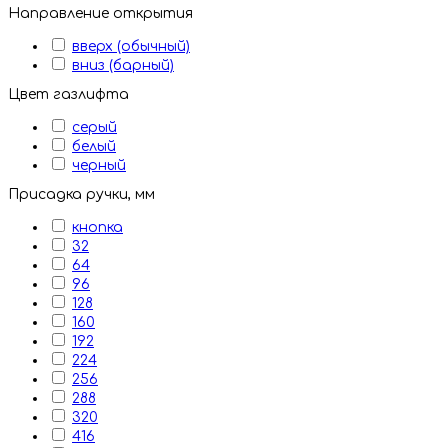
Направление открытия
вверх (обычный)
вниз (барный)
Цвет газлифта
серый
белый
черный
Присадка ручки, мм
кнопка
32
64
96
128
160
192
224
256
288
320
416