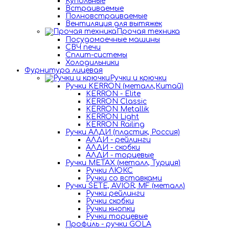
Купольные
Встраиваемые
Полновстраиваемые
Вентиляция для вытяжек
Прочая техника
Посудомоечные машины
СВЧ печи
Сплит-системы
Холодильники
Фурнитура лицевая
Ручки и крючки
Ручки KERRON (металл,Китай)
KERRON - Elite
KERRON Classic
KERRON Metallik
KERRON Light
KERRON Railing
Ручки АЛДИ (пластик, Россия)
АЛДИ - рейлинги
АЛДИ - скобки
АЛДИ - торцевые
Ручки METAX (металл, Турция)
Ручки ЛЮКС
Ручки со вставками
Ручки SETE, AVIOR, MF (металл)
Ручки рейлинги
Ручки скобки
Ручки кнопки
Ручки торцевые
Профиль - ручки GOLA