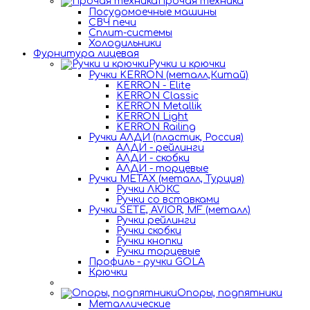
Прочая техника
Посудомоечные машины
СВЧ печи
Сплит-системы
Холодильники
Фурнитура лицевая
Ручки и крючки
Ручки KERRON (металл,Китай)
KERRON - Elite
KERRON Classic
KERRON Metallik
KERRON Light
KERRON Railing
Ручки АЛДИ (пластик, Россия)
АЛДИ - рейлинги
АЛДИ - скобки
АЛДИ - торцевые
Ручки METAX (металл, Турция)
Ручки ЛЮКС
Ручки со вставками
Ручки SETE, AVIOR, MF (металл)
Ручки рейлинги
Ручки скобки
Ручки кнопки
Ручки торцевые
Профиль - ручки GOLA
Крючки
Опоры, подпятники
Металлические