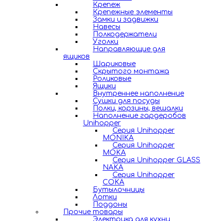
Крепеж
Крепежные элементы
Замки и задвижки
Навесы
Полкодержатели
Уголки
Направляющие для
ящиков
Шариковые
Скрытого монтажа
Роликовые
Ящики
Внутреннее наполнение
Сушки для посуды
Полки, корзины, вешалки
Наполнение гардеробов
Unihopper
Серия Unihopper
MONIKA
Серия Unihopper
MOKA
Серия Unihopper GLASS
NAKA
Серия Unihopper
COKA
Бутылочницы
Лотки
Поддоны
Прочие товары
Электрика для кухни