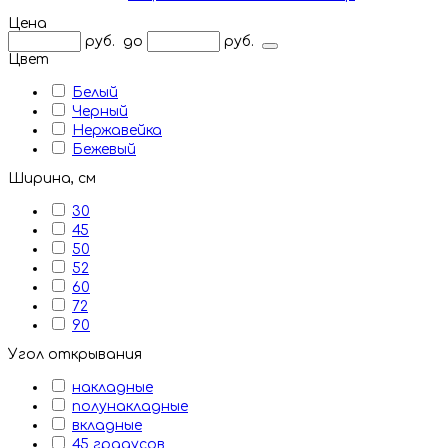
Цена
руб.
до
руб.
Цвет
Белый
Черный
Нержавейка
Бежевый
Ширина, см
30
45
50
52
60
72
90
Угол открывания
накладные
полунакладные
вкладные
45 градусов