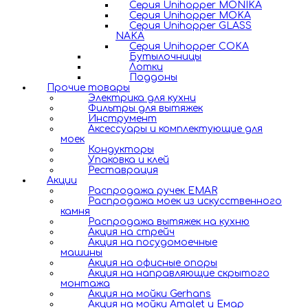
Серия Unihopper MONIKA
Серия Unihopper MOKA
Серия Unihopper GLASS
NAKA
Серия Unihopper COKA
Бутылочницы
Лотки
Поддоны
Прочие товары
Электрика для кухни
Фильтры для вытяжек
Инструмент
Аксессуары и комплектующие для
моек
Кондукторы
Упаковка и клей
Реставрация
Акции
Распродажа ручек EMAR
Распродажа моек из искусственного
камня
Распродажа вытяжек на кухню
Акция на стрейч
Акция на посудомоечные
машины
Акция на офисные опоры
Акция на направляющие скрытого
монтажа
Акция на мойки Gerhans
Акция на мойки Amalet и Емар