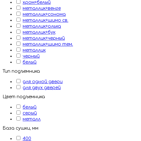
хром+белый
металлик+венге
металлик+сонома
металлик+шимо св.
металлик+ольха
металлик+бук
металлик+черный
металлик+шимо тем.
металлик
черный
белый
Тип подъемника
для одной двери
для двух дверей
Цвет подъемника
белый
серый
металл
База сушки, мм
400