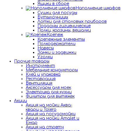
Ящики в сборе
Наполнение шкафов
Сушки для посуды
Бутылочницы
Лотки для столовых приборов
Поддоны гигиенические
Полки, корзины, вешалки
Крепеж
Крепежные элементы
Полкодержатели
Навесы
Замки и задвижки
Уголки
Прочие товары
Инструмент
Мебельные кондукторы
Клей и упаковка
Реставрация
Вентиляция
Аксессуары для моек
Электрика для кухни
Фильтры для вытяжек
Акции
Акция на мойки Аква-
кварц и Tolero
Акция на посудомойки
Акция на мойки Amalet и
Емар
Акция на стретч