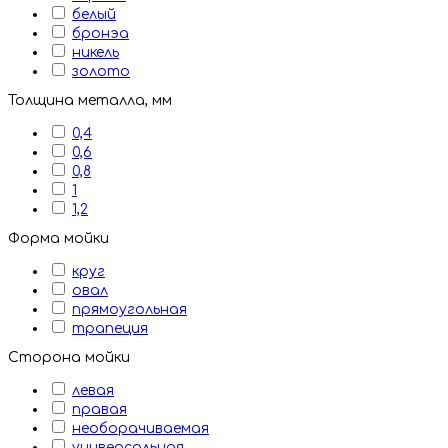
белый
бронэа
никель
золото
Толщина металла, мм
0,4
0,6
0,8
1
1,2
Форма мойки
круг
овал
прямоугольная
трапеция
Сторона мойки
левая
правая
необорачиваемая
универсальная