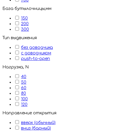
700
База бутылочницы,мм
150
200
300
Тип выдвижения
без доводчика
с доводчиком
push-to-open
Нагрузка, N
40
50
60
80
100
120
Направление открытия
вверх (обычный)
вниз (барный)