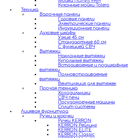
Мойки ПОЛИГРАН
Кухонные мойки Tolero
Техника
Варочные панели
Газовые панели
Электрические панели
Индукционные панели
Духовые шкафы
Узкие 45 см
Стандартные 60 см
С функцией СВЧ
Вытяжки
Наклонные вытяжки
Купольные вытяжки
Встраиваемые и подшкафные
вытяжки
Полновстраиваемые
вытяжки
Вентиляция для вытяжек
Прочая техника
Холодильники
СВЧ печи
Посудомоечные машины
Сплит-системы
Лицевая фурнитура
Ручки и крючки
Ручки KERRON
KERRON Рейлинг
KERRON ELITE
KERRON Classic