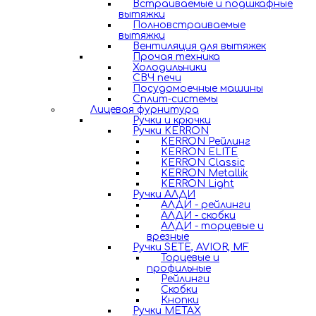
Встраиваемые и подшкафные
вытяжки
Полновстраиваемые
вытяжки
Вентиляция для вытяжек
Прочая техника
Холодильники
СВЧ печи
Посудомоечные машины
Сплит-системы
Лицевая фурнитура
Ручки и крючки
Ручки KERRON
KERRON Рейлинг
KERRON ELITE
KERRON Classic
KERRON Metallik
KERRON Light
Ручки АЛДИ
АЛДИ - рейлинги
АЛДИ - скобки
АЛДИ - торцевые и
врезные
Ручки SETE, AVIOR, MF
Торцевые и
профильные
Рейлинги
Скобки
Кнопки
Ручки METAX