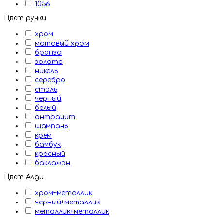
1056
Цвет ручки
хром
матовый хром
бронза
золото
никель
серебро
сталь
черный
белый
антрацит
шампань
крем
бамбук
красный
баклажан
Цвет Алди
хром+металлик
черный+металлик
металлик+металлик