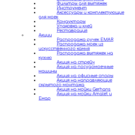
Фильтры для вытяжек
Инструмент
Аксессуары и комплектующие
для моек
Кондукторы
Упаковка и клей
Реставрация
Акции
Распродажа ручек EMAR
Распродажа моек из
искусственного камня
Распродажа вытяжек на
кухню
Акция на стрейч
Акция на посудомоечные
машины
Акция на офисные опоры
Акция на направляющие
скрытого монтажа
Акция на мойки Gerhans
Акция на мойки Amalet и
Емар