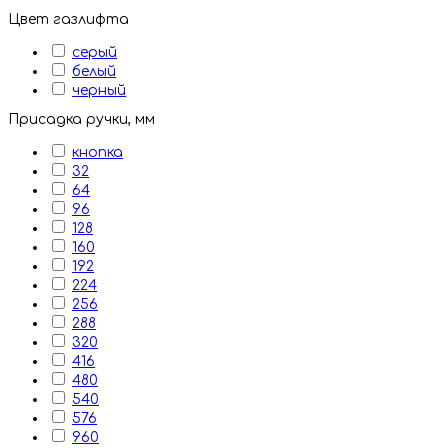
Цвет газлифта
серый
белый
черный
Присадка ручки, мм
кнопка
32
64
96
128
160
192
224
256
288
320
416
480
540
576
960