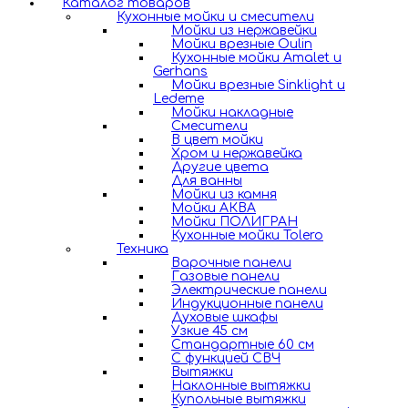
Каталог товаров
Кухонные мойки и смесители
Мойки из нержавейки
Мойки врезные Oulin
Кухонные мойки Amalet и
Gerhans
Мойки врезные Sinklight и
Ledeme
Мойки накладные
Смесители
В цвет мойки
Хром и нержавейка
Другие цвета
Для ванны
Мойки из камня
Мойки АКВА
Мойки ПОЛИГРАН
Кухонные мойки Tolero
Техника
Варочные панели
Газовые панели
Электрические панели
Индукционные панели
Духовые шкафы
Узкие 45 см
Стандартные 60 см
С функцией СВЧ
Вытяжки
Наклонные вытяжки
Купольные вытяжки