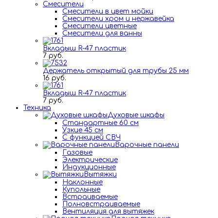
Смесители
Смесители в цвет мойки
Смесители хром и нержавейка
Смесители цветные
Смесители для ванны
Вкладыш R-47 пластик
7 руб.
Держатель открытый для трубы 25 мм
16 руб.
Вкладыш R-47 пластик
7 руб.
Техника
Духовые шкафы
Стандартные 60 см
Узкие 45 см
С функцией СВЧ
Варочные панели
Газовые
Электрические
Индукционные
Вытяжки
Наклонные
Купольные
Встраиваемые
Полновстраиваемые
Вентиляция для вытяжек