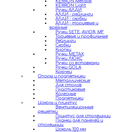
KERRON Metallik
KERRON Light
Ручки АЛДИ
АЛДИ - рейлинги
АЛДИ - скобки
АЛДИ - торцевые и
врезные
Ручки SETE, AVIOR, MF
Торцевые и профильные
Рейлинги
Скобки
Кнопки
Ручки METAX
Ручки ЛЮКС
Ручки со вставками
Ручки GOLA
Крючки
Опоры и подпятники
Металлические
Для столов
Пластиковые
Колесные
Подпятники
Цоколь и плинтус
Вентиляционные
решетки
Плинтус для столешниц
Планки для панелей и
столешниц
Цоколь 100 мм