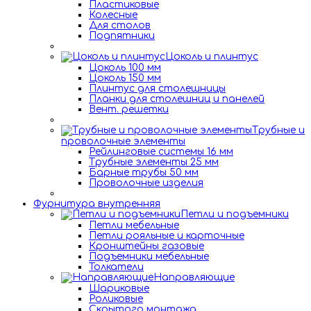
Пластиковые
Колесные
Для столов
Подпятники
Цоколь и плинтус
Цоколь 100 мм
Цоколь 150 мм
Плинтус для столешницы
Планки для столешниц и панелей
Вент. решетки
Трубные и
проволочные элементы
Рейлинговые системы 16 мм
Трубные элементы 25 мм
Барные трубы 50 мм
Проволочные изделия
Фурнитура внутренняя
Петли и подъемники
Петли мебельные
Петли рояльные и карточные
Кронштейны газовые
Подъемники мебельные
Толкатели
Направляющие
Шариковые
Роликовые
Скрытого монтажа