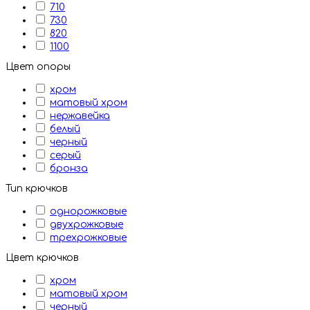
710
730
820
1100
Цвет опоры
хром
матовый хром
нержавейка
белый
черный
серый
бронза
Тип крючков
однорожковые
двухрожковые
трехрожковые
Цвет крючков
хром
матовый хром
черный