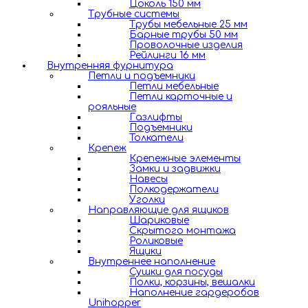
Цоколь 150 мм
Трубные системы
Трубы мебельные 25 мм
Барные трубы 50 мм
Проволочные изделия
Рейлинги 16 мм
Внутренняя фурнитура
Петли и подъемники
Петли мебельные
Петли карточные и
рояльные
Газлифты
Подъемники
Толкатели
Крепеж
Крепежные элементы
Замки и задвижки
Навесы
Полкодержатели
Уголки
Направляющие для ящиков
Шариковые
Скрытого монтажа
Роликовые
Ящики
Внутреннее наполнение
Сушки для посуды
Полки, корзины, вешалки
Наполнение гардеробов
Unihopper