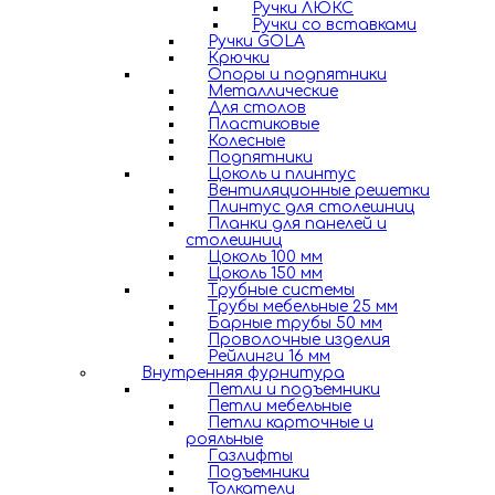
Ручки ЛЮКС
Ручки со вставками
Ручки GOLA
Крючки
Опоры и подпятники
Металлические
Для столов
Пластиковые
Колесные
Подпятники
Цоколь и плинтус
Вентиляционные решетки
Плинтус для столешниц
Планки для панелей и
столешниц
Цоколь 100 мм
Цоколь 150 мм
Трубные системы
Трубы мебельные 25 мм
Барные трубы 50 мм
Проволочные изделия
Рейлинги 16 мм
Внутренняя фурнитура
Петли и подъемники
Петли мебельные
Петли карточные и
рояльные
Газлифты
Подъемники
Толкатели