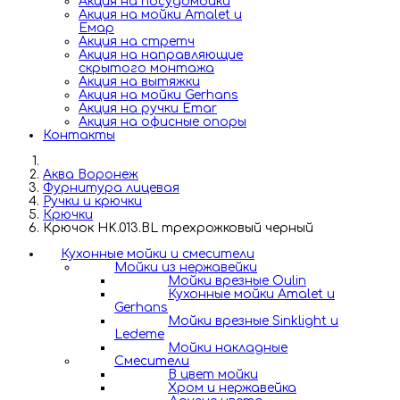
Акция на посудомойки
Акция на мойки Amalet и
Емар
Акция на стретч
Акция на направляющие
скрытого монтажа
Акция на вытяжки
Акция на мойки Gerhans
Акция на ручки Emar
Акция на офисные опоры
Контакты
Аква Воронеж
Фурнитура лицевая
Ручки и крючки
Крючки
Крючок HK.013.BL трехрожковый черный
Кухонные мойки и смесители
Мойки из нержавейки
Мойки врезные Oulin
Кухонные мойки Amalet и
Gerhans
Мойки врезные Sinklight и
Ledeme
Мойки накладные
Смесители
В цвет мойки
Хром и нержавейка