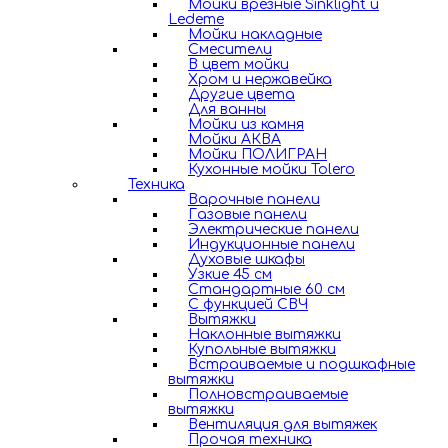
Мойки врезные Sinklight и
Ledeme
Мойки накладные
Смесители
В цвет мойки
Хром и нержавейка
Другие цвета
Для ванны
Мойки из камня
Мойки АКВА
Мойки ПОЛИГРАН
Кухонные мойки Tolero
Техника
Варочные панели
Газовые панели
Электрические панели
Индукционные панели
Духовые шкафы
Узкие 45 см
Стандартные 60 см
С функцией СВЧ
Вытяжки
Наклонные вытяжки
Купольные вытяжки
Встраиваемые и подшкафные
вытяжки
Полновстраиваемые
вытяжки
Вентиляция для вытяжек
Прочая техника