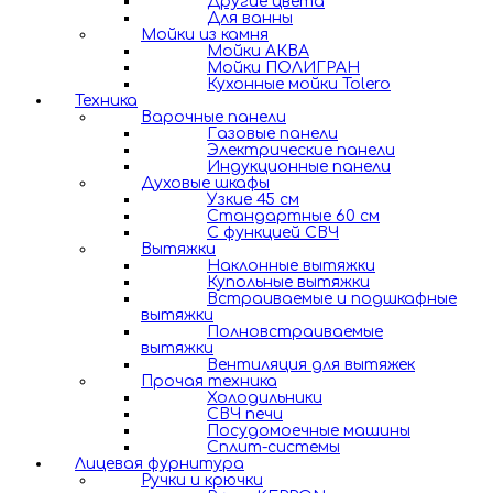
Другие цвета
Для ванны
Мойки из камня
Мойки АКВА
Мойки ПОЛИГРАН
Кухонные мойки Tolero
Техника
Варочные панели
Газовые панели
Электрические панели
Индукционные панели
Духовые шкафы
Узкие 45 см
Стандартные 60 см
С функцией СВЧ
Вытяжки
Наклонные вытяжки
Купольные вытяжки
Встраиваемые и подшкафные
вытяжки
Полновстраиваемые
вытяжки
Вентиляция для вытяжек
Прочая техника
Холодильники
СВЧ печи
Посудомоечные машины
Сплит-системы
Лицевая фурнитура
Ручки и крючки