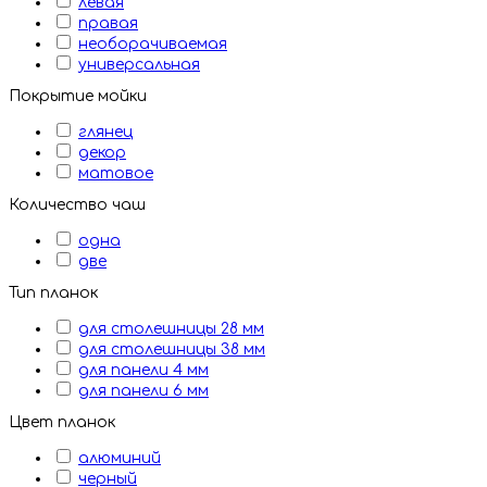
левая
правая
необорачиваемая
универсальная
Покрытие мойки
глянец
декор
матовое
Количество чаш
одна
две
Тип планок
для столешницы 28 мм
для столешницы 38 мм
для панели 4 мм
для панели 6 мм
Цвет планок
алюминий
черный