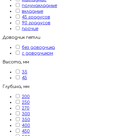
полунакладные
вкладные
45 градусов
90 градусов
прочие
Доводчик петли
без доводчика
с доводчиком
Высота, мм
35
45
Глубина, мм
200
250
270
300
350
400
450