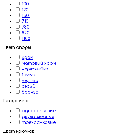
100
120
150:
710
730
820
1100
Цвет опоры
хром
матовый хром
нержавейка
белый
черный
серый
бронза
Тип крючков
однорожковые
двухрожковые
трехрожковые
Цвет крючков