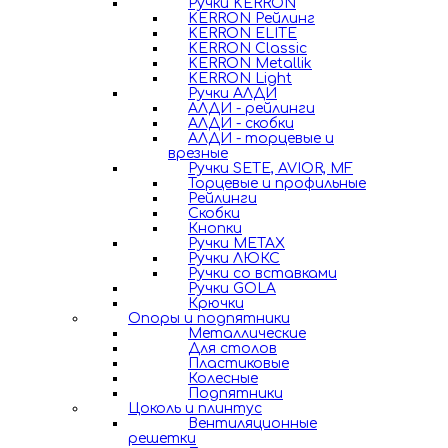
Ручки KERRON
KERRON Рейлинг
KERRON ELITE
KERRON Classic
KERRON Metallik
KERRON Light
Ручки АЛДИ
АЛДИ - рейлинги
АЛДИ - скобки
АЛДИ - торцевые и
врезные
Ручки SETE, AVIOR, MF
Торцевые и профильные
Рейлинги
Скобки
Кнопки
Ручки METAX
Ручки ЛЮКС
Ручки со вставками
Ручки GOLA
Крючки
Опоры и подпятники
Металлические
Для столов
Пластиковые
Колесные
Подпятники
Цоколь и плинтус
Вентиляционные
решетки