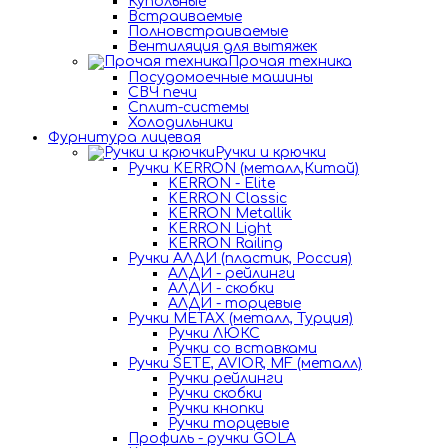
Купольные
Встраиваемые
Полновстраиваемые
Вентиляция для вытяжек
Прочая техника
Посудомоечные машины
СВЧ печи
Сплит-системы
Холодильники
Фурнитура лицевая
Ручки и крючки
Ручки KERRON (металл,Китай)
KERRON - Elite
KERRON Classic
KERRON Metallik
KERRON Light
KERRON Railing
Ручки АЛДИ (пластик, Россия)
АЛДИ - рейлинги
АЛДИ - скобки
АЛДИ - торцевые
Ручки METAX (металл, Турция)
Ручки ЛЮКС
Ручки со вставками
Ручки SETE, AVIOR, MF (металл)
Ручки рейлинги
Ручки скобки
Ручки кнопки
Ручки торцевые
Профиль - ручки GOLA