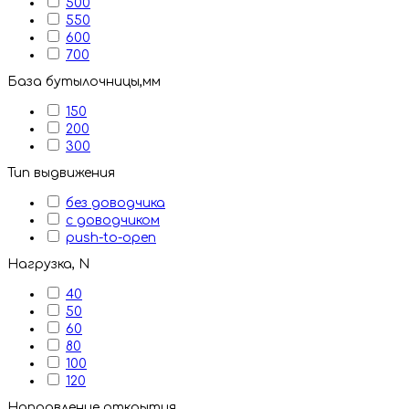
500
550
600
700
База бутылочницы,мм
150
200
300
Тип выдвижения
без доводчика
с доводчиком
push-to-open
Нагрузка, N
40
50
60
80
100
120
Направление открытия