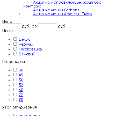
Акция на направляющие скрытого
монтажа
Акция на мойки Gerhans
Акция на мойки Amalet и Емар
Цена
руб.
до
руб.
Цвет
Белый
Черный
Нержавейка
Бежевый
Ширина, см
30
45
50
52
60
72
90
Угол открывания
накладные