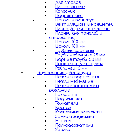
Для столов
Пластиковые
Колесные
Подпятники
Цоколь и плинтус
Вентиляционные решетки
Плинтус для столешниц
Планки для панелей и
столешниц
Цоколь 100 мм
Цоколь 150 мм
Трубные системы
Трубы мебельные 25 мм
Барные трубы 50 мм
Проволочные изделия
Рейлинги 16 мм
Внутренняя фурнитура
Петли и подъемники
Петли мебельные
Петли карточные и
рояльные
Газлифты
Подъемники
Толкатели
Крепеж
Крепежные элементы
Замки и задвижки
Навесы
Полкодержатели
Уголки