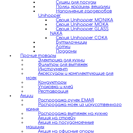
Сушки для посуды
Полки, корзины, вешалки
Наполнение гардеробов
Unihopper
Серия Unihopper MONIKA
Серия Unihopper MOKA
Серия Unihopper GLASS
NAKA
Серия Unihopper COKA
Бутылочницы
Лотки
Поддоны
Прочие товары
Электрика для кухни
Фильтры для вытяжек
Инструмент
Аксессуары и комплектующие для
моек
Кондукторы
Упаковка и клей
Реставрация
Акции
Распродажа ручек EMAR
Распродажа моек из искусственного
камня
Распродажа вытяжек на кухню
Акция на стрейч
Акция на посудомоечные
машины
Акция на офисные опоры