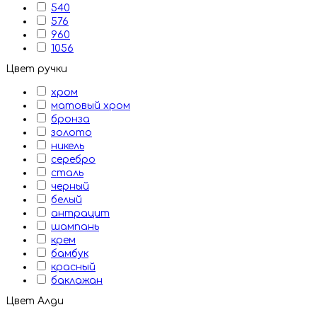
540
576
960
1056
Цвет ручки
хром
матовый хром
бронза
золото
никель
серебро
сталь
черный
белый
антрацит
шампань
крем
бамбук
красный
баклажан
Цвет Алди