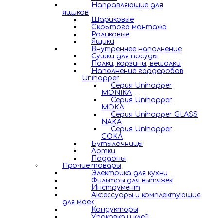
Направляющие для
ящиков
Шариковые
Скрытого монтажа
Роликовые
Ящики
Внутреннее наполнение
Сушки для посуды
Полки, корзины, вешалки
Наполнение гардеробов
Unihopper
Серия Unihopper
MONIKA
Серия Unihopper
MOKA
Серия Unihopper GLASS
NAKA
Серия Unihopper
COKA
Бутылочницы
Лотки
Поддоны
Прочие товары
Электрика для кухни
Фильтры для вытяжек
Инструмент
Аксессуары и комплектующие
для моек
Кондукторы
Упаковка и клей