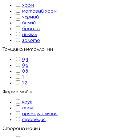
хром
матовый хром
черный
белый
бронэа
никель
золото
Толщина металла, мм
0,4
0,6
0,8
1
1,2
Форма мойки
круг
овал
прямоугольная
трапеция
Сторона мойки