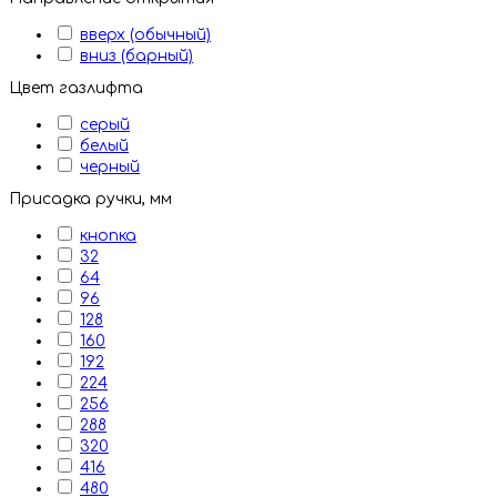
вверх (обычный)
вниз (барный)
Цвет газлифта
серый
белый
черный
Присадка ручки, мм
кнопка
32
64
96
128
160
192
224
256
288
320
416
480