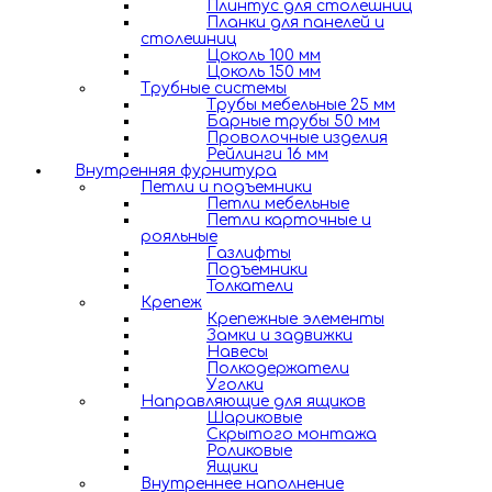
Плинтус для столешниц
Планки для панелей и
столешниц
Цоколь 100 мм
Цоколь 150 мм
Трубные системы
Трубы мебельные 25 мм
Барные трубы 50 мм
Проволочные изделия
Рейлинги 16 мм
Внутренняя фурнитура
Петли и подъемники
Петли мебельные
Петли карточные и
рояльные
Газлифты
Подъемники
Толкатели
Крепеж
Крепежные элементы
Замки и задвижки
Навесы
Полкодержатели
Уголки
Направляющие для ящиков
Шариковые
Скрытого монтажа
Роликовые
Ящики
Внутреннее наполнение