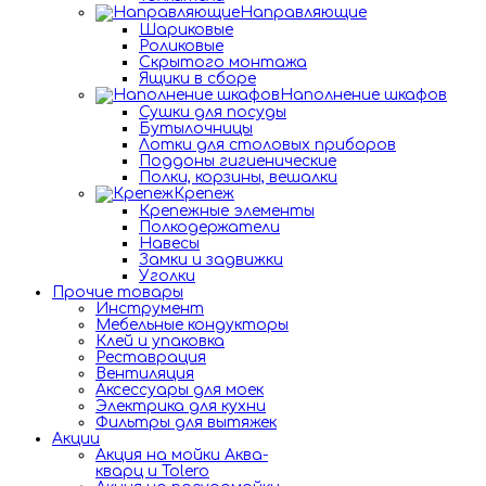
Направляющие
Шариковые
Роликовые
Скрытого монтажа
Ящики в сборе
Наполнение шкафов
Сушки для посуды
Бутылочницы
Лотки для столовых приборов
Поддоны гигиенические
Полки, корзины, вешалки
Крепеж
Крепежные элементы
Полкодержатели
Навесы
Замки и задвижки
Уголки
Прочие товары
Инструмент
Мебельные кондукторы
Клей и упаковка
Реставрация
Вентиляция
Аксессуары для моек
Электрика для кухни
Фильтры для вытяжек
Акции
Акция на мойки Аква-
кварц и Tolero