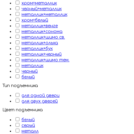
хром+металлик
черный+металлик
металлик+металлик
хром+белый
металлик+венге
металлик+сонома
металлик+шимо св.
металлик+ольха
металлик+бук
металлик+черный
металлик+шимо тем.
металлик
черный
белый
Тип подъемника
для одной двери
для двух дверей
Цвет подъемника
белый
серый
металл