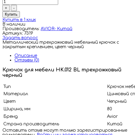
+
-
Купить
Купить в 1 клик
В наличии
Производитель:
AVIOR- Китай
Артикул: 7319
Задать вопрос
Металлический трехрожковый мебельный крючок с
закрытым креплением, цвет черный
Описание
Отзывы (0)
Крючок для мебели HK.012 BL трехрожковый
черный
Тип
Крючок меб
Материал
Цинковый с
Цвет
Чепрный
Ширина, мм
80
Бренд
Avior
Страна производитель
Китай
Оставить отзыв могут только зарегистрированные
пользователи.
Войти или зарегистрироваться
.