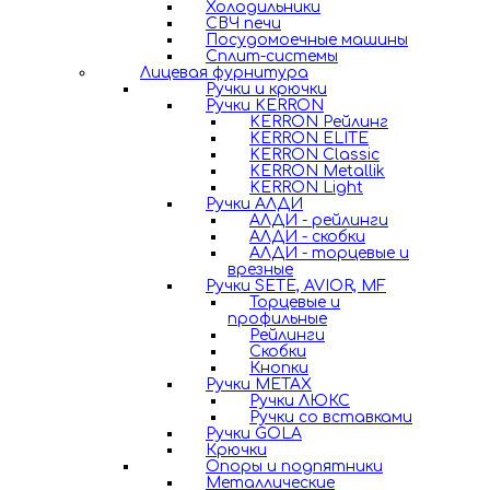
Холодильники
СВЧ печи
Посудомоечные машины
Сплит-системы
Лицевая фурнитура
Ручки и крючки
Ручки KERRON
KERRON Рейлинг
KERRON ELITE
KERRON Classic
KERRON Metallik
KERRON Light
Ручки АЛДИ
АЛДИ - рейлинги
АЛДИ - скобки
АЛДИ - торцевые и
врезные
Ручки SETE, AVIOR, MF
Торцевые и
профильные
Рейлинги
Скобки
Кнопки
Ручки METAX
Ручки ЛЮКС
Ручки со вставками
Ручки GOLA
Крючки
Опоры и подпятники
Металлические