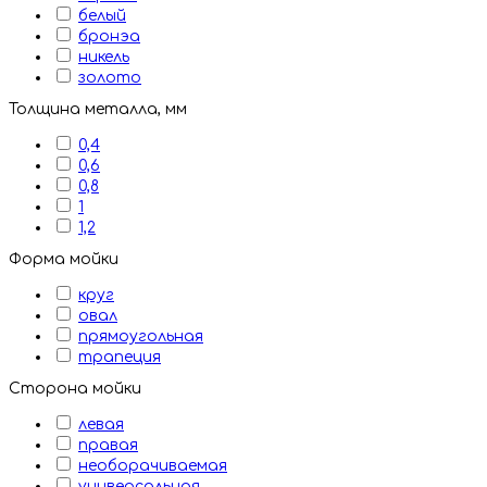
белый
бронэа
никель
золото
Толщина металла, мм
0,4
0,6
0,8
1
1,2
Форма мойки
круг
овал
прямоугольная
трапеция
Сторона мойки
левая
правая
необорачиваемая
универсальная