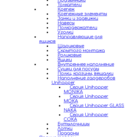
Подъемники
Толкатели
Крепеж
Крепежные элементы
Замки и задвижки
Навесы
Полкодержатели
Уголки
Направляющие для
ящиков
Шариковые
Скрытого монтажа
Роликовые
Ящики
Внутреннее наполнение
Сушки для посуды
Полки, корзины, вешалки
Наполнение гардеробов
Unihopper
Серия Unihopper
MONIKA
Серия Unihopper
MOKA
Серия Unihopper GLASS
NAKA
Серия Unihopper
COKA
Бутылочницы
Лотки
Поддоны