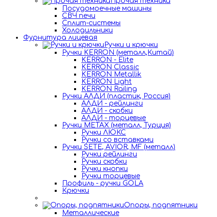
Прочая техника
Посудомоечные машины
СВЧ печи
Сплит-системы
Холодильники
Фурнитура лицевая
Ручки и крючки
Ручки KERRON (металл,Китай)
KERRON - Elite
KERRON Classic
KERRON Metallik
KERRON Light
KERRON Railing
Ручки АЛДИ (пластик, Россия)
АЛДИ - рейлинги
АЛДИ - скобки
АЛДИ - торцевые
Ручки METAX (металл, Турция)
Ручки ЛЮКС
Ручки со вставками
Ручки SETE, AVIOR, MF (металл)
Ручки рейлинги
Ручки скобки
Ручки кнопки
Ручки торцевые
Профиль - ручки GOLA
Крючки
Опоры, подпятники
Металлические