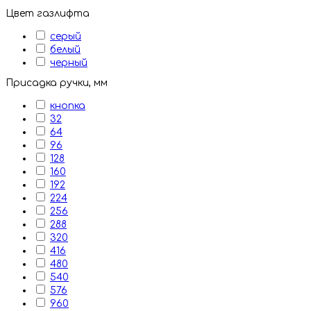
Цвет газлифта
серый
белый
черный
Присадка ручки, мм
кнопка
32
64
96
128
160
192
224
256
288
320
416
480
540
576
960