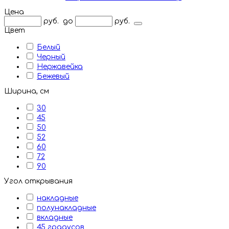
Цена
руб.
до
руб.
Цвет
Белый
Черный
Нержавейка
Бежевый
Ширина, см
30
45
50
52
60
72
90
Угол открывания
накладные
полунакладные
вкладные
45 градусов