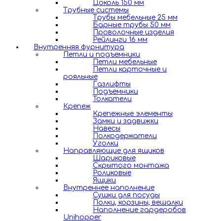
Цоколь 150 мм
Трубные системы
Трубы мебельные 25 мм
Барные трубы 50 мм
Проволочные изделия
Рейлинги 16 мм
Внутренняя фурнитура
Петли и подъемники
Петли мебельные
Петли карточные и
рояльные
Газлифты
Подъемники
Толкатели
Крепеж
Крепежные элементы
Замки и задвижки
Навесы
Полкодержатели
Уголки
Направляющие для ящиков
Шариковые
Скрытого монтажа
Роликовые
Ящики
Внутреннее наполнение
Сушки для посуды
Полки, корзины, вешалки
Наполнение гардеробов
Unihopper