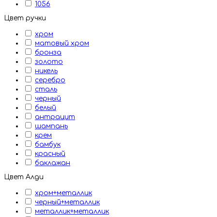
1056
Цвет ручки
хром
матовый хром
бронза
золото
никель
серебро
сталь
черный
белый
антрацит
шампань
крем
бамбук
красный
баклажан
Цвет Алди
хром+металлик
черный+металлик
металлик+металлик