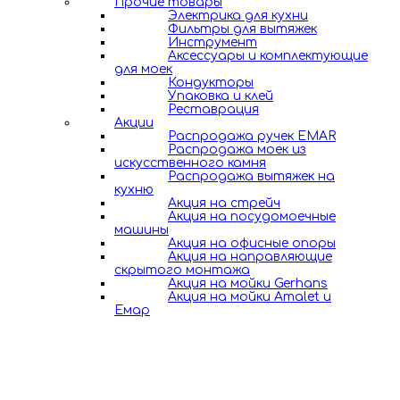
Прочие товары
Электрика для кухни
Фильтры для вытяжек
Инструмент
Аксессуары и комплектующие
для моек
Кондукторы
Упаковка и клей
Реставрация
Акции
Распродажа ручек EMAR
Распродажа моек из
искусственного камня
Распродажа вытяжек на
кухню
Акция на стрейч
Акция на посудомоечные
машины
Акция на офисные опоры
Акция на направляющие
скрытого монтажа
Акция на мойки Gerhans
Акция на мойки Amalet и
Емар