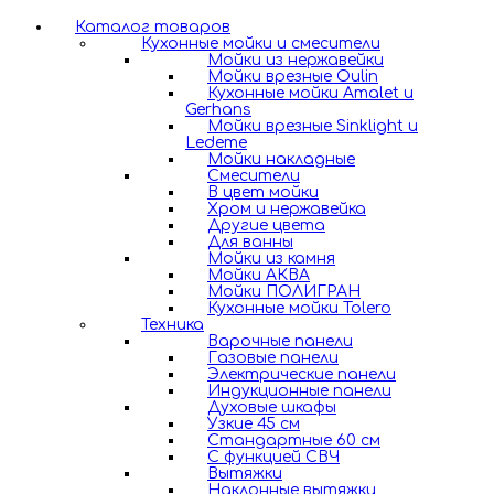
Каталог товаров
Кухонные мойки и смесители
Мойки из нержавейки
Мойки врезные Oulin
Кухонные мойки Amalet и
Gerhans
Мойки врезные Sinklight и
Ledeme
Мойки накладные
Смесители
В цвет мойки
Хром и нержавейка
Другие цвета
Для ванны
Мойки из камня
Мойки АКВА
Мойки ПОЛИГРАН
Кухонные мойки Tolero
Техника
Варочные панели
Газовые панели
Электрические панели
Индукционные панели
Духовые шкафы
Узкие 45 см
Стандартные 60 см
С функцией СВЧ
Вытяжки
Наклонные вытяжки