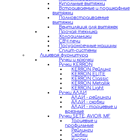
Купольные вытяжки
Встраиваемые и подшкафные
вытяжки
Полновстраиваемые
вытяжки
Вентиляция для вытяжек
Прочая техника
Холодильники
СВЧ печи
Посудомоечные машины
Сплит-системы
Лицевая фурнитура
Ручки и крючки
Ручки KERRON
KERRON Рейлинг
KERRON ELITE
KERRON Classic
KERRON Metallik
KERRON Light
Ручки АЛДИ
АЛДИ - рейлинги
АЛДИ - скобки
АЛДИ - торцевые и
врезные
Ручки SETE, AVIOR, MF
Торцевые и
профильные
Рейлинги
Скобки
Кнопки