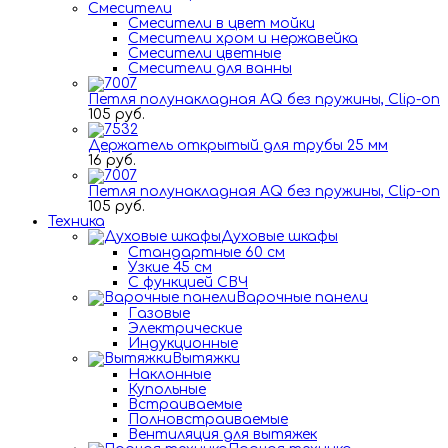
Смесители
Смесители в цвет мойки
Смесители хром и нержавейка
Смесители цветные
Смесители для ванны
Петля полунакладная AQ без пружины, Clip-on
105 руб.
Держатель открытый для трубы 25 мм
16 руб.
Петля полунакладная AQ без пружины, Clip-on
105 руб.
Техника
Духовые шкафы
Стандартные 60 см
Узкие 45 см
С функцией СВЧ
Варочные панели
Газовые
Электрические
Индукционные
Вытяжки
Наклонные
Купольные
Встраиваемые
Полновстраиваемые
Вентиляция для вытяжек