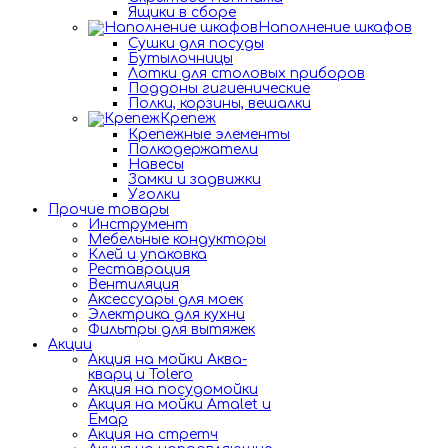
Ящики в сборе
Наполнение шкафов
Сушки для посуды
Бутылочницы
Лотки для столовых приборов
Поддоны гигиенические
Полки, корзины, вешалки
Крепеж
Крепежные элементы
Полкодержатели
Навесы
Замки и задвижки
Уголки
Прочие товары
Инструмент
Мебельные кондукторы
Клей и упаковка
Реставрация
Вентиляция
Аксессуары для моек
Электрика для кухни
Фильтры для вытяжек
Акции
Акция на мойки Аква-
кварц и Tolero
Акция на посудомойки
Акция на мойки Amalet и
Емар
Акция на стретч