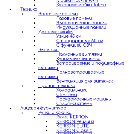
Мойки ПОЛИГРАН
Кухонные мойки Tolero
Техника
Варочные панели
Газовые панели
Электрические панели
Индукционные панели
Духовые шкафы
Узкие 45 см
Стандартные 60 см
С функцией СВЧ
Вытяжки
Наклонные вытяжки
Купольные вытяжки
Встраиваемые и подшкафные
вытяжки
Полновстраиваемые
вытяжки
Вентиляция для вытяжек
Прочая техника
Холодильники
СВЧ печи
Посудомоечные машины
Сплит-системы
Лицевая фурнитура
Ручки и крючки
Ручки KERRON
KERRON Рейлинг
KERRON ELITE
KERRON Classic