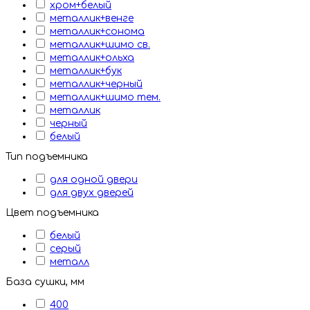
хром+белый
металлик+венге
металлик+сонома
металлик+шимо св.
металлик+ольха
металлик+бук
металлик+черный
металлик+шимо тем.
металлик
черный
белый
Тип подъемника
для одной двери
для двух дверей
Цвет подъемника
белый
серый
металл
База сушки, мм
400