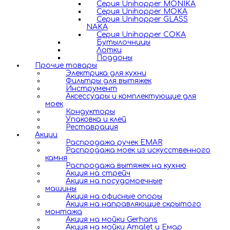
Серия Unihopper MONIKA
Серия Unihopper MOKA
Серия Unihopper GLASS
NAKA
Серия Unihopper COKA
Бутылочницы
Лотки
Поддоны
Прочие товары
Электрика для кухни
Фильтры для вытяжек
Инструмент
Аксессуары и комплектующие для
моек
Кондукторы
Упаковка и клей
Реставрация
Акции
Распродажа ручек EMAR
Распродажа моек из искусственного
камня
Распродажа вытяжек на кухню
Акция на стрейч
Акция на посудомоечные
машины
Акция на офисные опоры
Акция на направляющие скрытого
монтажа
Акция на мойки Gerhans
Акция на мойки Amalet и Емар