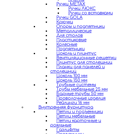
Ручки METAX
Ручки ЛЮКС
Ручки со вставками
Ручки GOLA
Крючки
Опоры и подпятники
Металлические
Для столов
Пластиковые
Колесные
Подпятники
Цоколь и плинтус
Вентиляционные решетки
Плинтус для столешниц
Планки для панелей и
столешниц
Цоколь 100 мм
Цоколь 150 мм
Трубные системы
Трубы мебельные 25 мм
Барные трубы 50 мм
Проволочные изделия
Рейлинги 16 мм
Внутренняя фурнитура
Петли и подъемники
Петли мебельные
Петли карточные и
рояльные
Газлифты