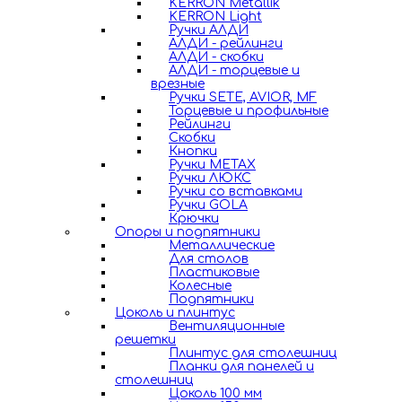
KERRON Metallik
KERRON Light
Ручки АЛДИ
АЛДИ - рейлинги
АЛДИ - скобки
АЛДИ - торцевые и
врезные
Ручки SETE, AVIOR, MF
Торцевые и профильные
Рейлинги
Скобки
Кнопки
Ручки METAX
Ручки ЛЮКС
Ручки со вставками
Ручки GOLA
Крючки
Опоры и подпятники
Металлические
Для столов
Пластиковые
Колесные
Подпятники
Цоколь и плинтус
Вентиляционные
решетки
Плинтус для столешниц
Планки для панелей и
столешниц
Цоколь 100 мм