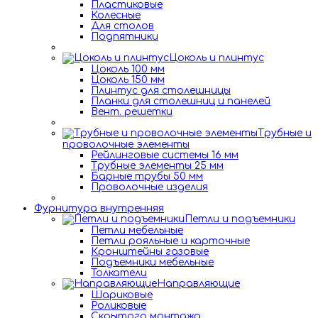
Пластиковые
Колесные
Для столов
Подпятники
Цоколь и плинтус
Цоколь 100 мм
Цоколь 150 мм
Плинтус для столешницы
Планки для столешниц и панелей
Вент. решетки
Трубные и
проволочные элементы
Рейлинговые системы 16 мм
Трубные элементы 25 мм
Барные трубы 50 мм
Проволочные изделия
Фурнитура внутренняя
Петли и подъемники
Петли мебельные
Петли рояльные и карточные
Кронштейны газовые
Подъемники мебельные
Толкатели
Направляющие
Шариковые
Роликовые
Скрытого монтажа