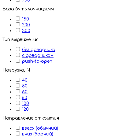
700
База бутылочницы,мм
150
200
300
Тип выдвижения
без доводчика
с доводчиком
push-to-open
Нагрузка, N
40
50
60
80
100
120
Направление открытия
вверх (обычный)
вниз (барный)