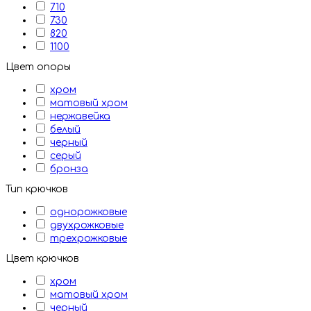
710
730
820
1100
Цвет опоры
хром
матовый хром
нержавейка
белый
черный
серый
бронза
Тип крючков
однорожковые
двухрожковые
трехрожковые
Цвет крючков
хром
матовый хром
черный