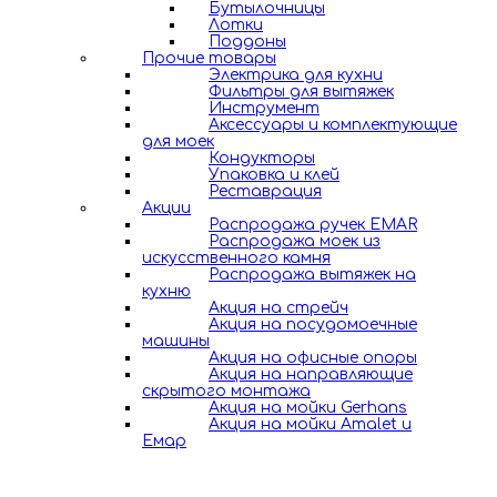
Бутылочницы
Лотки
Поддоны
Прочие товары
Электрика для кухни
Фильтры для вытяжек
Инструмент
Аксессуары и комплектующие
для моек
Кондукторы
Упаковка и клей
Реставрация
Акции
Распродажа ручек EMAR
Распродажа моек из
искусственного камня
Распродажа вытяжек на
кухню
Акция на стрейч
Акция на посудомоечные
машины
Акция на офисные опоры
Акция на направляющие
скрытого монтажа
Акция на мойки Gerhans
Акция на мойки Amalet и
Емар