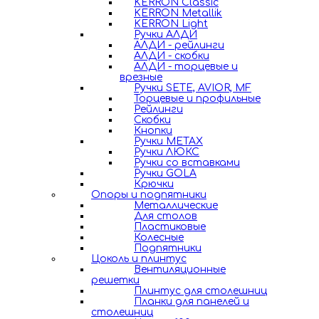
KERRON Classic
KERRON Metallik
KERRON Light
Ручки АЛДИ
АЛДИ - рейлинги
АЛДИ - скобки
АЛДИ - торцевые и
врезные
Ручки SETE, AVIOR, MF
Торцевые и профильные
Рейлинги
Скобки
Кнопки
Ручки METAX
Ручки ЛЮКС
Ручки со вставками
Ручки GOLA
Крючки
Опоры и подпятники
Металлические
Для столов
Пластиковые
Колесные
Подпятники
Цоколь и плинтус
Вентиляционные
решетки
Плинтус для столешниц
Планки для панелей и
столешниц