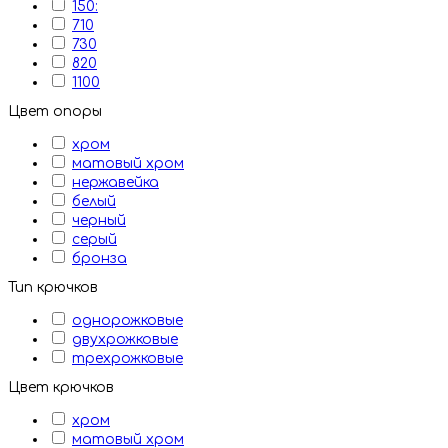
150:
710
730
820
1100
Цвет опоры
хром
матовый хром
нержавейка
белый
черный
серый
бронза
Тип крючков
однорожковые
двухрожковые
трехрожковые
Цвет крючков
хром
матовый хром