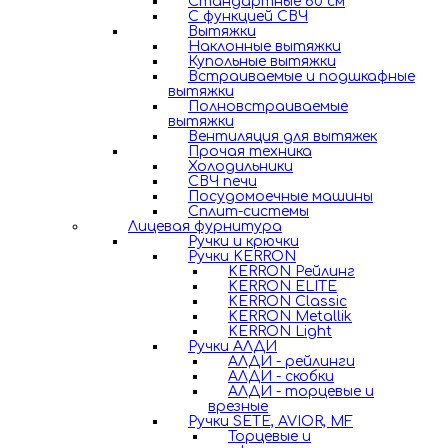
Стандартные 60 см
С функцией СВЧ
Вытяжки
Наклонные вытяжки
Купольные вытяжки
Встраиваемые и подшкафные
вытяжки
Полновстраиваемые
вытяжки
Вентиляция для вытяжек
Прочая техника
Холодильники
СВЧ печи
Посудомоечные машины
Сплит-системы
Лицевая фурнитура
Ручки и крючки
Ручки KERRON
KERRON Рейлинг
KERRON ELITE
KERRON Classic
KERRON Metallik
KERRON Light
Ручки АЛДИ
АЛДИ - рейлинги
АЛДИ - скобки
АЛДИ - торцевые и
врезные
Ручки SETE, AVIOR, MF
Торцевые и