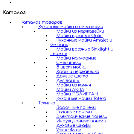
Каталог
Каталог товаров
Кухонные мойки и смесители
Мойки из нержавейки
Мойки врезные Oulin
Кухонные мойки Amalet и
Gerhans
Мойки врезные Sinklight и
Ledeme
Мойки накладные
Смесители
В цвет мойки
Хром и нержавейка
Другие цвета
Для ванны
Мойки из камня
Мойки АКВА
Мойки ПОЛИГРАН
Кухонные мойки Tolero
Техника
Варочные панели
Газовые панели
Электрические панели
Индукционные панели
Духовые шкафы
Узкие 45 см