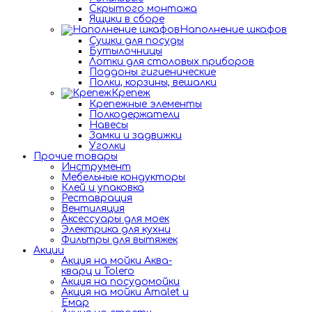
Скрытого монтажа
Ящики в сборе
Наполнение шкафов
Сушки для посуды
Бутылочницы
Лотки для столовых приборов
Поддоны гигиенические
Полки, корзины, вешалки
Крепеж
Крепежные элементы
Полкодержатели
Навесы
Замки и задвижки
Уголки
Прочие товары
Инструмент
Мебельные кондукторы
Клей и упаковка
Реставрация
Вентиляция
Аксессуары для моек
Электрика для кухни
Фильтры для вытяжек
Акции
Акция на мойки Аква-
кварц и Tolero
Акция на посудомойки
Акция на мойки Amalet и
Емар