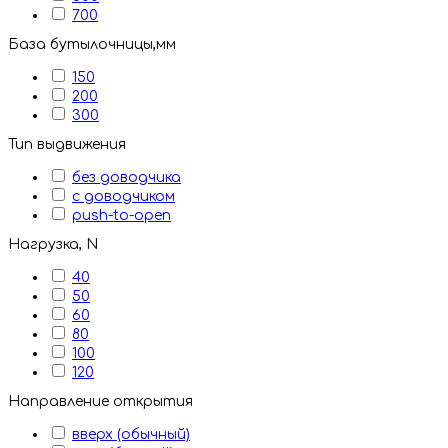
700
База бутылочницы,мм
150
200
300
Тип выдвижения
без доводчика
с доводчиком
push-to-open
Нагрузка, N
40
50
60
80
100
120
Направление открытия
вверх (обычный)