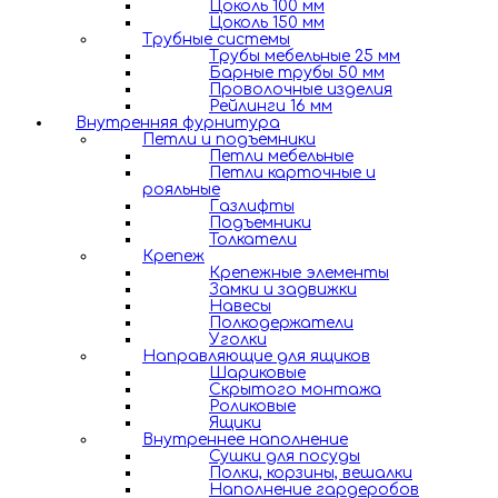
Цоколь 100 мм
Цоколь 150 мм
Трубные системы
Трубы мебельные 25 мм
Барные трубы 50 мм
Проволочные изделия
Рейлинги 16 мм
Внутренняя фурнитура
Петли и подъемники
Петли мебельные
Петли карточные и
рояльные
Газлифты
Подъемники
Толкатели
Крепеж
Крепежные элементы
Замки и задвижки
Навесы
Полкодержатели
Уголки
Направляющие для ящиков
Шариковые
Скрытого монтажа
Роликовые
Ящики
Внутреннее наполнение
Сушки для посуды
Полки, корзины, вешалки
Наполнение гардеробов