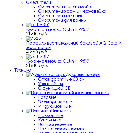
Смесители
Смесители в цвет мойки
Смесители хром и нержавейка
Смесители цветные
Смесители для ванны
Кухонная мойка Oulin H-9819
21 810 руб.
Профиль вертикальный боковой AQ Gola-X -
золото 5 м
4 560 руб.
Кухонная мойка Oulin H-9819
21 810 руб.
Техника
Духовые шкафы
Стандартные 60 см
Узкие 45 см
С функцией СВЧ
Варочные панели
Газовые
Электрические
Индукционные
Вытяжки
Наклонные
Купольные
Встраиваемые
Полновстраиваемые