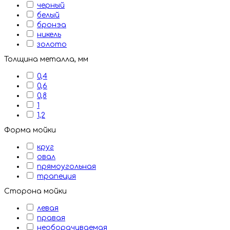
черный
белый
бронэа
никель
золото
Толщина металла, мм
0,4
0,6
0,8
1
1,2
Форма мойки
круг
овал
прямоугольная
трапеция
Сторона мойки
левая
правая
необорачиваемая