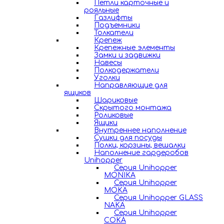
Петли карточные и
рояльные
Газлифты
Подъемники
Толкатели
Крепеж
Крепежные элементы
Замки и задвижки
Навесы
Полкодержатели
Уголки
Направляющие для
ящиков
Шариковые
Скрытого монтажа
Роликовые
Ящики
Внутреннее наполнение
Сушки для посуды
Полки, корзины, вешалки
Наполнение гардеробов
Unihopper
Серия Unihopper
MONIKA
Серия Unihopper
MOKA
Серия Unihopper GLASS
NAKA
Серия Unihopper
COKA