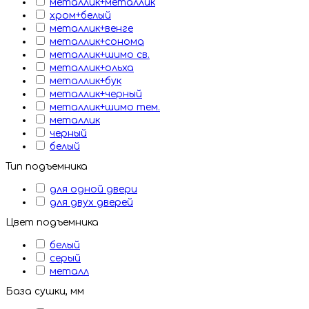
металлик+металлик
хром+белый
металлик+венге
металлик+сонома
металлик+шимо св.
металлик+ольха
металлик+бук
металлик+черный
металлик+шимо тем.
металлик
черный
белый
Тип подъемника
для одной двери
для двух дверей
Цвет подъемника
белый
серый
металл
База сушки, мм