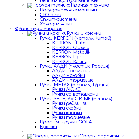
Вентиляция для вытяжек
Прочая техника
Посудомоечные машины
СВЧ печи
Сплит-системы
Холодильники
Фурнитура лицевая
Ручки и крючки
Ручки KERRON (металл,Китай)
KERRON - Elite
KERRON Classic
KERRON Metallik
KERRON Light
KERRON Railing
Ручки АЛДИ (пластик, Россия)
АЛДИ - рейлинги
АЛДИ - скобки
АЛДИ - торцевые
Ручки METAX (металл, Турция)
Ручки ЛЮКС
Ручки со вставками
Ручки SETE, AVIOR, MF (металл)
Ручки рейлинги
Ручки скобки
Ручки кнопки
Ручки торцевые
Профиль - ручки GOLA
Крючки
Опоры, подпятники