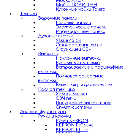
Мойки АКВА
Мойки ПОЛИГРАН
Кухонные мойки Tolero
Техника
Варочные панели
Газовые панели
Электрические панели
Индукционные панели
Духовые шкафы
Узкие 45 см
Стандартные 60 см
С функцией СВЧ
Вытяжки
Наклонные вытяжки
Купольные вытяжки
Встраиваемые и подшкафные
вытяжки
Полновстраиваемые
вытяжки
Вентиляция для вытяжек
Прочая техника
Холодильники
СВЧ печи
Посудомоечные машины
Сплит-системы
Лицевая фурнитура
Ручки и крючки
Ручки KERRON
KERRON Рейлинг
KERRON ELITE