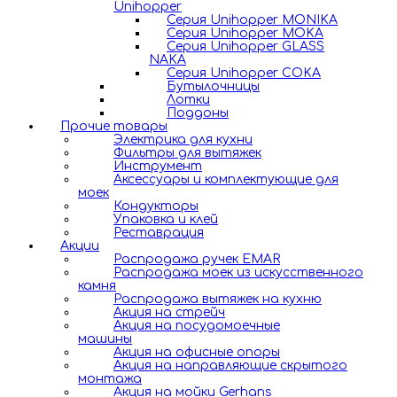
Unihopper
Серия Unihopper MONIKA
Серия Unihopper MOKA
Серия Unihopper GLASS
NAKA
Серия Unihopper COKA
Бутылочницы
Лотки
Поддоны
Прочие товары
Электрика для кухни
Фильтры для вытяжек
Инструмент
Аксессуары и комплектующие для
моек
Кондукторы
Упаковка и клей
Реставрация
Акции
Распродажа ручек EMAR
Распродажа моек из искусственного
камня
Распродажа вытяжек на кухню
Акция на стрейч
Акция на посудомоечные
машины
Акция на офисные опоры
Акция на направляющие скрытого
монтажа
Акция на мойки Gerhans