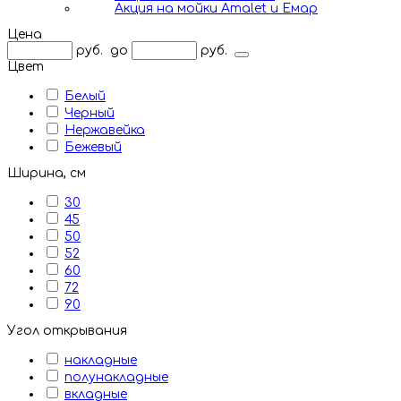
Акция на мойки Amalet и Емар
Цена
руб.
до
руб.
Цвет
Белый
Черный
Нержавейка
Бежевый
Ширина, см
30
45
50
52
60
72
90
Угол открывания
накладные
полунакладные
вкладные