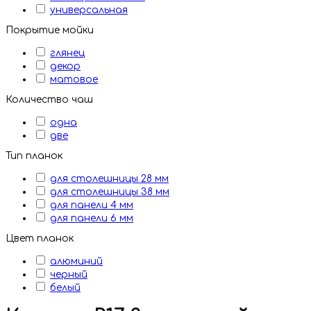
универсальная
Покрытие мойки
глянец
декор
матовое
Количество чаш
одна
две
Тип планок
для столешницы 28 мм
для столешницы 38 мм
для панели 4 мм
для панели 6 мм
Цвет планок
алюминий
черный
белый