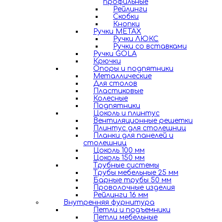
профильные
Рейлинги
Скобки
Кнопки
Ручки METAX
Ручки ЛЮКС
Ручки со вставками
Ручки GOLA
Крючки
Опоры и подпятники
Металлические
Для столов
Пластиковые
Колесные
Подпятники
Цоколь и плинтус
Вентиляционные решетки
Плинтус для столешниц
Планки для панелей и
столешниц
Цоколь 100 мм
Цоколь 150 мм
Трубные системы
Трубы мебельные 25 мм
Барные трубы 50 мм
Проволочные изделия
Рейлинги 16 мм
Внутренняя фурнитура
Петли и подъемники
Петли мебельные