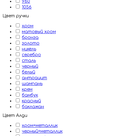
960
1056
Цвет ручки
хром
матовый хром
бронза
золото
никель
серебро
сталь
черный
белый
антрацит
шампань
крем
бамбук
красный
баклажан
Цвет Алди
хром+металлик
черный+металлик