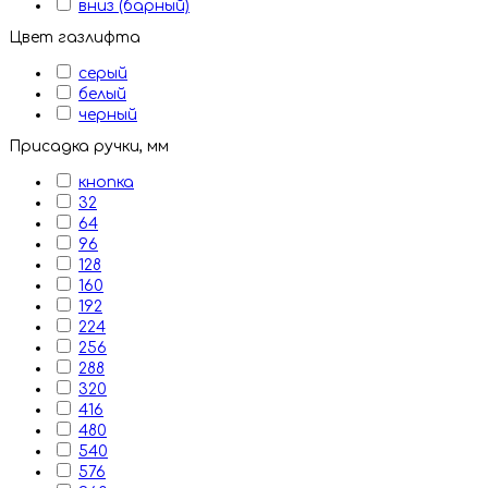
вниз (барный)
Цвет газлифта
серый
белый
черный
Присадка ручки, мм
кнопка
32
64
96
128
160
192
224
256
288
320
416
480
540
576