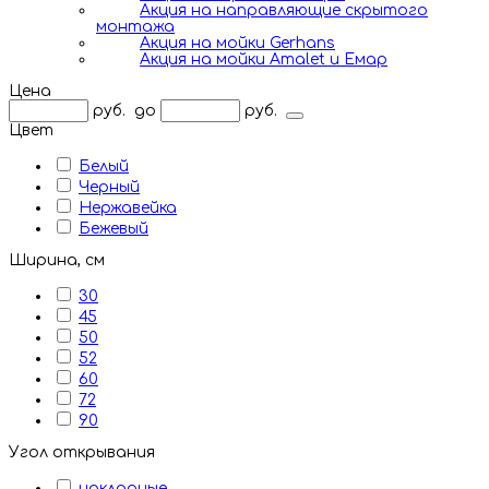
Акция на направляющие скрытого
монтажа
Акция на мойки Gerhans
Акция на мойки Amalet и Емар
Цена
руб.
до
руб.
Цвет
Белый
Черный
Нержавейка
Бежевый
Ширина, см
30
45
50
52
60
72
90
Угол открывания
накладные