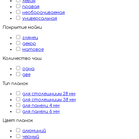
левая
правая
необорачиваемая
универсальная
Покрытие мойки
глянец
декор
матовое
Количество чаш
одна
две
Тип планок
для столешницы 28 мм
для столешницы 38 мм
для панели 4 мм
для панели 6 мм
Цвет планок
алюминий
черный