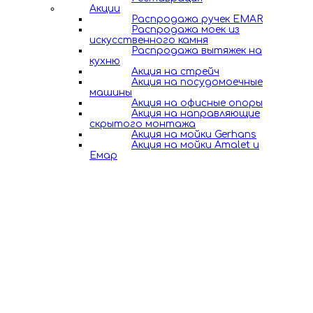
Акции
Распродажа ручек EMAR
Распродажа моек из
искусственного камня
Распродажа вытяжек на
кухню
Акция на стрейч
Акция на посудомоечные
машины
Акция на офисные опоры
Акция на направляющие
скрытого монтажа
Акция на мойки Gerhans
Акция на мойки Amalet и
Емар