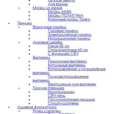
Другие цвета
Для ванны
Мойки из камня
Мойки АКВА
Мойки ПОЛИГРАН
Кухонные мойки Tolero
Техника
Варочные панели
Газовые панели
Электрические панели
Индукционные панели
Духовые шкафы
Узкие 45 см
Стандартные 60 см
С функцией СВЧ
Вытяжки
Наклонные вытяжки
Купольные вытяжки
Встраиваемые и подшкафные
вытяжки
Полновстраиваемые
вытяжки
Вентиляция для вытяжек
Прочая техника
Холодильники
СВЧ печи
Посудомоечные машины
Сплит-системы
Лицевая фурнитура
Ручки и крючки