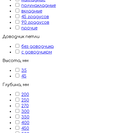
полунакладные
вкладные
45 градусов
90 градусов
прочие
Доводчик петли
без доводчика
с доводчиком
Высота, мм
35
45
Глубина, мм
200
250
270
300
350
400
450