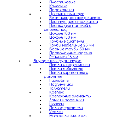
Пластиковые
Колесные
Подпятники
Цоколь и плинтус
Вентиляционные решетки
Плинтус для столешниц
Планки для панелей и
столешниц
Цоколь 100 мм
Цоколь 150 мм
Трубные системы
Трубы мебельные 25 мм
Барные трубы 50 мм
Проволочные изделия
Рейлинги 16 мм
Внутренняя фурнитура
Петли и подъемники
Петли мебельные
Петли карточные и
рояльные
Газлифты
Подъемники
Толкатели
Крепеж
Крепежные элементы
Замки и задвижки
Навесы
Полкодержатели
Уголки
Направляющие для