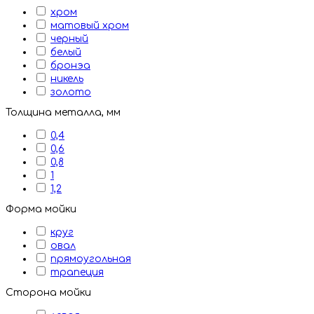
хром
матовый хром
черный
белый
бронэа
никель
золото
Толщина металла, мм
0,4
0,6
0,8
1
1,2
Форма мойки
круг
овал
прямоугольная
трапеция
Сторона мойки