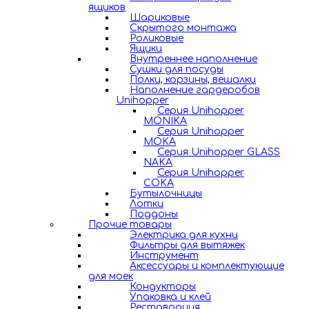
ящиков
Шариковые
Скрытого монтажа
Роликовые
Ящики
Внутреннее наполнение
Сушки для посуды
Полки, корзины, вешалки
Наполнение гардеробов
Unihopper
Серия Unihopper
MONIKA
Серия Unihopper
MOKA
Серия Unihopper GLASS
NAKA
Серия Unihopper
COKA
Бутылочницы
Лотки
Поддоны
Прочие товары
Электрика для кухни
Фильтры для вытяжек
Инструмент
Аксессуары и комплектующие
для моек
Кондукторы
Упаковка и клей
Реставрация