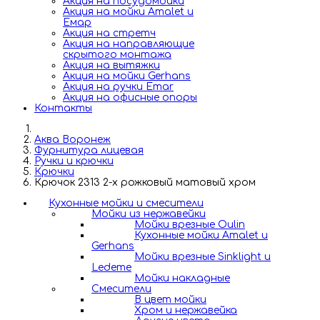
Акция на посудомойки
Акция на мойки Amalet и
Емар
Акция на стретч
Акция на направляющие
скрытого монтажа
Акция на вытяжки
Акция на мойки Gerhans
Акция на ручки Emar
Акция на офисные опоры
Контакты
Аква Воронеж
Фурнитура лицевая
Ручки и крючки
Крючки
Крючок 2313 2-х рожковый матовый хром
Кухонные мойки и смесители
Мойки из нержавейки
Мойки врезные Oulin
Кухонные мойки Amalet и
Gerhans
Мойки врезные Sinklight и
Ledeme
Мойки накладные
Смесители
В цвет мойки
Хром и нержавейка