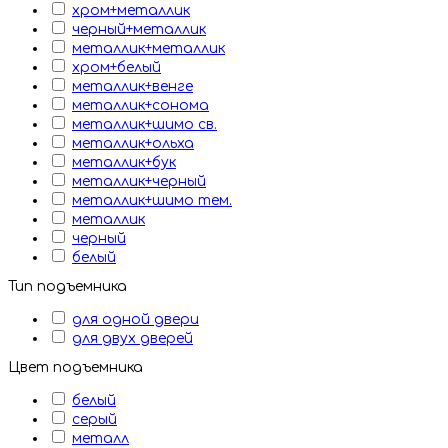
хром+металлик
черный+металлик
металлик+металлик
хром+белый
металлик+венге
металлик+сонома
металлик+шимо св.
металлик+ольха
металлик+бук
металлик+черный
металлик+шимо тем.
металлик
черный
белый
Тип подъемника
для одной двери
для двух дверей
Цвет подъемника
белый
серый
металл