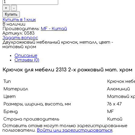
+
-
Купить
Купить в 1 клик
В наличии
Производитель:
MF - Китай
Артикул: 0583
Задать вопрос
Двухрожковый мебельный крючок, металл, цвет -
матовый хром
Описание
Отзывы (0)
Крючок для мебели 2313 2-х рожковый мат. хром
Тип
Крючок меб
Материал
Алюминий
Цвет
Матовый х
Размеры, ширина, высота, мм
76 х 47
Бренд
MF
Страна производитель
Китай
Оставить отзыв могут только зарегистрированные
пользователи.
Войти или зарегистрироваться
.