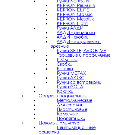
Ручки KERRON
KERRON Рейлинг
KERRON ELITE
KERRON Classic
KERRON Metallik
KERRON Light
Ручки АЛДИ
АЛДИ - рейлинги
АЛДИ - скобки
АЛДИ - торцевые и
врезные
Ручки SETE, AVIOR, MF
Торцевые и профильные
Рейлинги
Скобки
Кнопки
Ручки METAX
Ручки ЛЮКС
Ручки со вставками
Ручки GOLA
Крючки
Опоры и подпятники
Металлические
Для столов
Пластиковые
Колесные
Подпятники
Цоколь и плинтус
Вентиляционные
решетки