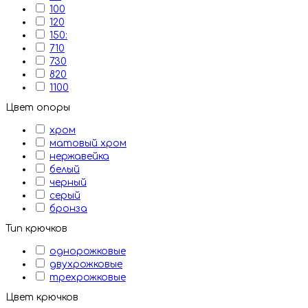
100
120
150:
710
730
820
1100
Цвет опоры
хром
матовый хром
нержавейка
белый
черный
серый
бронза
Тип крючков
однорожковые
двухрожковые
трехрожковые
Цвет крючков