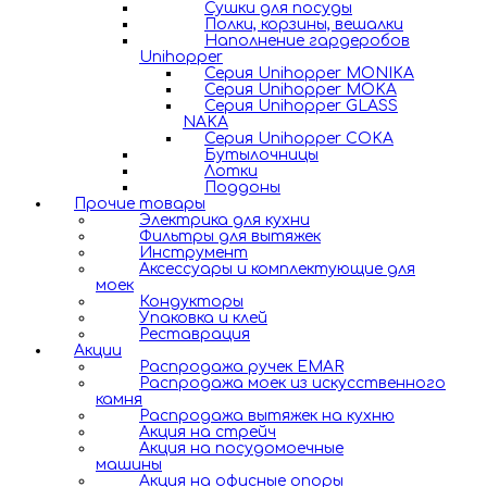
Сушки для посуды
Полки, корзины, вешалки
Наполнение гардеробов
Unihopper
Серия Unihopper MONIKA
Серия Unihopper MOKA
Серия Unihopper GLASS
NAKA
Серия Unihopper COKA
Бутылочницы
Лотки
Поддоны
Прочие товары
Электрика для кухни
Фильтры для вытяжек
Инструмент
Аксессуары и комплектующие для
моек
Кондукторы
Упаковка и клей
Реставрация
Акции
Распродажа ручек EMAR
Распродажа моек из искусственного
камня
Распродажа вытяжек на кухню
Акция на стрейч
Акция на посудомоечные
машины
Акция на офисные опоры