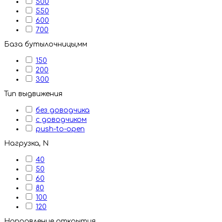
500
550
600
700
База бутылочницы,мм
150
200
300
Тип выдвижения
без доводчика
с доводчиком
push-to-open
Нагрузка, N
40
50
60
80
100
120
Направление открытия