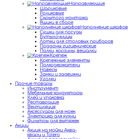
Направляющие
Шариковые
Роликовые
Скрытого монтажа
Ящики в сборе
Наполнение шкафов
Сушки для посуды
Бутылочницы
Лотки для столовых приборов
Поддоны гигиенические
Полки, корзины, вешалки
Крепеж
Крепежные элементы
Полкодержатели
Навесы
Замки и задвижки
Уголки
Прочие товары
Инструмент
Мебельные кондукторы
Клей и упаковка
Реставрация
Вентиляция
Аксессуары для моек
Электрика для кухни
Фильтры для вытяжек
Акции
Акция на мойки Аква-
кварц и Tolero