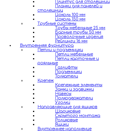
Плинтус для столешниц
Планки для панелей и
столешниц
Цоколь 100 мм
Цоколь 150 мм
Трубные системы
Трубы мебельные 25 мм
Барные трубы 50 мм
Проволочные изделия
Рейлинги 16 мм
Внутренняя фурнитура
Петли и подъемники
Петли мебельные
Петли карточные и
рояльные
Газлифты
Подъемники
Толкатели
Крепеж
Крепежные элементы
Замки и задвижки
Навесы
Полкодержатели
Уголки
Направляющие для ящиков
Шариковые
Скрытого монтажа
Роликовые
Ящики
Внутреннее наполнение