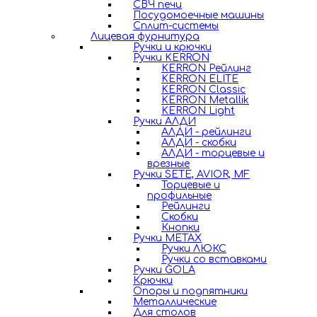
СВЧ печи
Посудомоечные машины
Сплит-системы
Лицевая фурнитура
Ручки и крючки
Ручки KERRON
KERRON Рейлинг
KERRON ELITE
KERRON Classic
KERRON Metallik
KERRON Light
Ручки АЛДИ
АЛДИ - рейлинги
АЛДИ - скобки
АЛДИ - торцевые и
врезные
Ручки SETE, AVIOR, MF
Торцевые и
профильные
Рейлинги
Скобки
Кнопки
Ручки METAX
Ручки ЛЮКС
Ручки со вставками
Ручки GOLA
Крючки
Опоры и подпятники
Металлические
Для столов