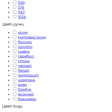
540
576
960
1056
Цвет ручки
хром
матовый хром
бронза
золото
никель
серебро
сталь
черный
белый
антрацит
шампань
крем
бамбук
красный
баклажан
Цвет Алди