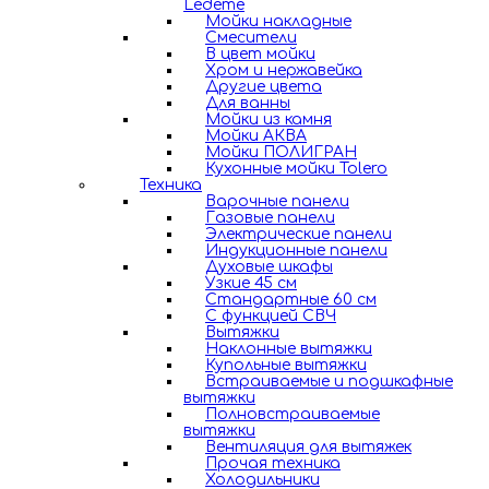
Ledeme
Мойки накладные
Смесители
В цвет мойки
Хром и нержавейка
Другие цвета
Для ванны
Мойки из камня
Мойки АКВА
Мойки ПОЛИГРАН
Кухонные мойки Tolero
Техника
Варочные панели
Газовые панели
Электрические панели
Индукционные панели
Духовые шкафы
Узкие 45 см
Стандартные 60 см
С функцией СВЧ
Вытяжки
Наклонные вытяжки
Купольные вытяжки
Встраиваемые и подшкафные
вытяжки
Полновстраиваемые
вытяжки
Вентиляция для вытяжек
Прочая техника
Холодильники