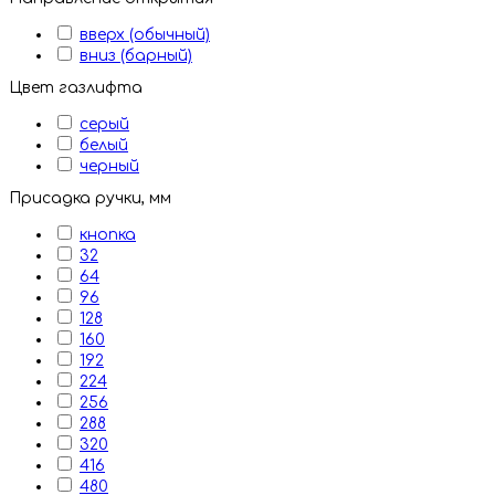
вверх (обычный)
вниз (барный)
Цвет газлифта
серый
белый
черный
Присадка ручки, мм
кнопка
32
64
96
128
160
192
224
256
288
320
416
480