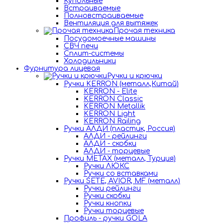
Купольные
Встраиваемые
Полновстраиваемые
Вентиляция для вытяжек
Прочая техника
Посудомоечные машины
СВЧ печи
Сплит-системы
Холодильники
Фурнитура лицевая
Ручки и крючки
Ручки KERRON (металл,Китай)
KERRON - Elite
KERRON Classic
KERRON Metallik
KERRON Light
KERRON Railing
Ручки АЛДИ (пластик, Россия)
АЛДИ - рейлинги
АЛДИ - скобки
АЛДИ - торцевые
Ручки METAX (металл, Турция)
Ручки ЛЮКС
Ручки со вставками
Ручки SETE, AVIOR, MF (металл)
Ручки рейлинги
Ручки скобки
Ручки кнопки
Ручки торцевые
Профиль - ручки GOLA