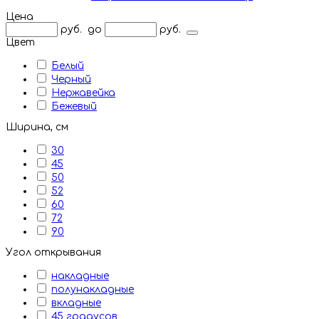
Цена
руб.
до
руб.
Цвет
Белый
Черный
Нержавейка
Бежевый
Ширина, см
30
45
50
52
60
72
90
Угол открывания
накладные
полунакладные
вкладные
45 градусов