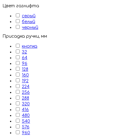
Цвет газлифта
серый
белый
черный
Присадка ручки, мм
кнопка
32
64
96
128
160
192
224
256
288
320
416
480
540
576
960