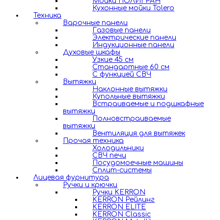
Мойки ПОЛИГРАН
Кухонные мойки Tolero
Техника
Варочные панели
Газовые панели
Электрические панели
Индукционные панели
Духовые шкафы
Узкие 45 см
Стандартные 60 см
С функцией СВЧ
Вытяжки
Наклонные вытяжки
Купольные вытяжки
Встраиваемые и подшкафные
вытяжки
Полновстраиваемые
вытяжки
Вентиляция для вытяжек
Прочая техника
Холодильники
СВЧ печи
Посудомоечные машины
Сплит-системы
Лицевая фурнитура
Ручки и крючки
Ручки KERRON
KERRON Рейлинг
KERRON ELITE
KERRON Classic