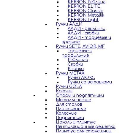
KERRON Рейлинг
KERRON ELITE
KERRON Classic
KERRON Metallik
KERRON Light
Ручки АЛДИ
АЛДИ - рейлинги
АЛДИ - скобки
АЛДИ - торцевые и
врезные
Ручки SETE, AVIOR, MF
Торцевые и
профильные
Рейлинги
Скобки
Кнопки
Ручки METAX
Ручки ЛЮКС
Ручки со вставками
Ручки GOLA
Крючки
Опоры и подпятники
Металлические
Для столов
Пластиковые
Колесные
Подпятники
Цоколь и плинтус
Вентиляционные решетки
Плинтус для столешниц