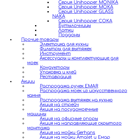
Серия Unihopper MONIKA
Серия Unihopper MOKA
Серия Unihopper GLASS
NAKA
Серия Unihopper COKA
Бутылочницы
Лотки
Поддоны
Прочие товары
Электрика для кухни
Фильтры для вытяжек
Инструмент
Аксессуары и комплектующие для
моек
Кондукторы
Упаковка и клей
Реставрация
Акции
Распродажа ручек EMAR
Распродажа моек из искусственного
камня
Распродажа вытяжек на кухню
Акция на стрейч
Акция на посудомоечные
машины
Акция на офисные опоры
Акция на направляющие скрытого
монтажа
Акция на мойки Gerhans
Акция на мойки Amalet и Емар