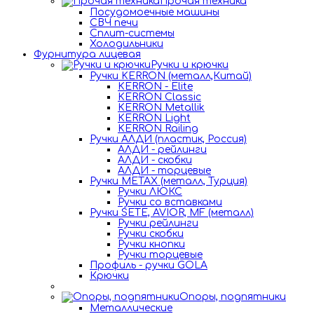
Прочая техника
Посудомоечные машины
СВЧ печи
Сплит-системы
Холодильники
Фурнитура лицевая
Ручки и крючки
Ручки KERRON (металл,Китай)
KERRON - Elite
KERRON Classic
KERRON Metallik
KERRON Light
KERRON Railing
Ручки АЛДИ (пластик, Россия)
АЛДИ - рейлинги
АЛДИ - скобки
АЛДИ - торцевые
Ручки METAX (металл, Турция)
Ручки ЛЮКС
Ручки со вставками
Ручки SETE, AVIOR, MF (металл)
Ручки рейлинги
Ручки скобки
Ручки кнопки
Ручки торцевые
Профиль - ручки GOLA
Крючки
Опоры, подпятники
Металлические