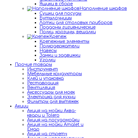
Ящики в сборе
Наполнение шкафов
Сушки для посуды
Бутылочницы
Лотки для столовых приборов
Поддоны гигиенические
Полки, корзины, вешалки
Крепеж
Крепежные элементы
Полкодержатели
Навесы
Замки и задвижки
Уголки
Прочие товары
Инструмент
Мебельные кондукторы
Клей и упаковка
Реставрация
Вентиляция
Аксессуары для моек
Электрика для кухни
Фильтры для вытяжек
Акции
Акция на мойки Аква-
кварц и Tolero
Акция на посудомойки
Акция на мойки Amalet и
Емар
Акция на стретч