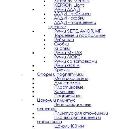
KERRON Metallik
KERRON Light
Ручки АЛДИ
АЛДИ - рейлинги
АЛДИ - скобки
АЛДИ - торцевые и
врезные
Ручки SETE, AVIOR, MF
Торцевые и профильные
Рейлинги
Скобки
Кнопки
Ручки METAX
Ручки ЛЮКС
Ручки со вставками
Ручки GOLA
Крючки
Опоры и подпятники
Металлические
Для столов
Пластиковые
Колесные
Подпятники
Цоколь и плинтус
Вентиляционные
решетки
Плинтус для столешниц
Планки для панелей и
столешниц
Цоколь 100 мм