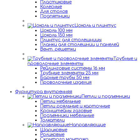
Пластиковые
Колесные
Для столов
Подпятники
Цоколь и плинтус
Цоколь 100 мм
Цоколь 150 мм
Плинтус для столешницы
Планки для столешниц и панелей
Вент. решетки
Трубные и
проволочные элементы
Рейлинговые системы 16 мм
Трубные элементы 25 мм
Барные трубы 50 мм
Проволочные изделия
Фурнитура внутренняя
Петли и подъемники
Петли мебельные
Петли рояльные и карточные
Кронштейны газовые
Подъемники мебельные
Толкатели
Направляющие
Шариковые
Роликовые
Скрытого монтажа