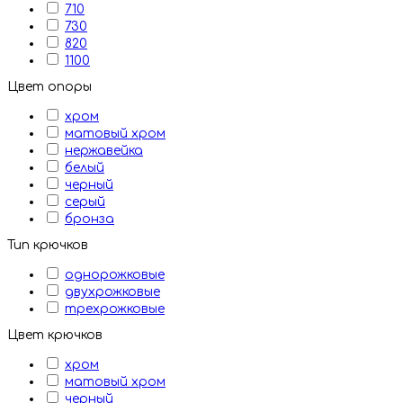
710
730
820
1100
Цвет опоры
хром
матовый хром
нержавейка
белый
черный
серый
бронза
Тип крючков
однорожковые
двухрожковые
трехрожковые
Цвет крючков
хром
матовый хром
черный