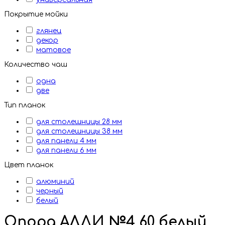
Покрытие мойки
глянец
декор
матовое
Количество чаш
одна
две
Тип планок
для столешницы 28 мм
для столешницы 38 мм
для панели 4 мм
для панели 6 мм
Цвет планок
алюминий
черный
белый
Опора АЛДИ №4 60 белый