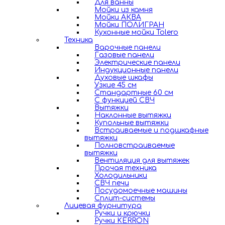
Для ванны
Мойки из камня
Мойки АКВА
Мойки ПОЛИГРАН
Кухонные мойки Tolero
Техника
Варочные панели
Газовые панели
Электрические панели
Индукционные панели
Духовые шкафы
Узкие 45 см
Стандартные 60 см
С функцией СВЧ
Вытяжки
Наклонные вытяжки
Купольные вытяжки
Встраиваемые и подшкафные
вытяжки
Полновстраиваемые
вытяжки
Вентиляция для вытяжек
Прочая техника
Холодильники
СВЧ печи
Посудомоечные машины
Сплит-системы
Лицевая фурнитура
Ручки и крючки
Ручки KERRON