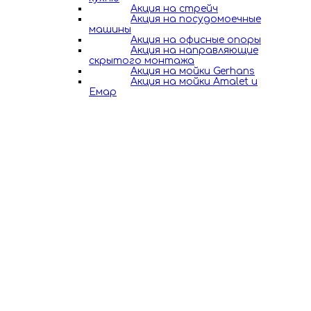
Акция на стрейч
Акция на посудомоечные
машины
Акция на офисные опоры
Акция на направляющие
скрытого монтажа
Акция на мойки Gerhans
Акция на мойки Amalet и
Емар