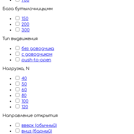
700
База бутылочницы,мм
150
200
300
Тип выдвижения
без доводчика
с доводчиком
push-to-open
Нагрузка, N
40
50
60
80
100
120
Направление открытия
вверх (обычный)
вниз (барный)