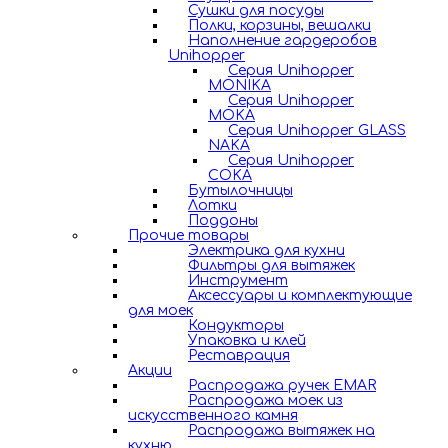
Сушки для посуды
Полки, корзины, вешалки
Наполнение гардеробов
Unihopper
Серия Unihopper
MONIKA
Серия Unihopper
MOKA
Серия Unihopper GLASS
NAKA
Серия Unihopper
COKA
Бутылочницы
Лотки
Поддоны
Прочие товары
Электрика для кухни
Фильтры для вытяжек
Инструмент
Аксессуары и комплектующие
для моек
Кондукторы
Упаковка и клей
Реставрация
Акции
Распродажа ручек EMAR
Распродажа моек из
искусственного камня
Распродажа вытяжек на
кухню