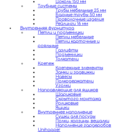
Цоколь 150 мм
Трубные системы
Трубы мебельные 25 мм
Барные трубы 50 мм
Проволочные изделия
Рейлинги 16 мм
Внутренняя фурнитура
Петли и подъемники
Петли мебельные
Петли карточные и
рояльные
Газлифты
Подъемники
Толкатели
Крепеж
Крепежные элементы
Замки и задвижки
Навесы
Полкодержатели
Уголки
Направляющие для ящиков
Шариковые
Скрытого монтажа
Роликовые
Ящики
Внутреннее наполнение
Сушки для посуды
Полки, корзины, вешалки
Наполнение гардеробов
Unihopper