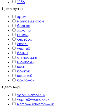
1056
Цвет ручки
хром
матовый хром
бронза
золото
никель
серебро
сталь
черный
белый
антрацит
шампань
крем
бамбук
красный
баклажан
Цвет Алди
хром+металлик
черный+металлик
металлик+металлик