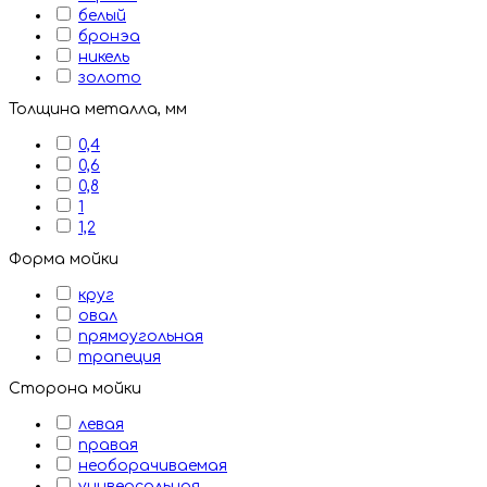
белый
бронэа
никель
золото
Толщина металла, мм
0,4
0,6
0,8
1
1,2
Форма мойки
круг
овал
прямоугольная
трапеция
Сторона мойки
левая
правая
необорачиваемая
универсальная