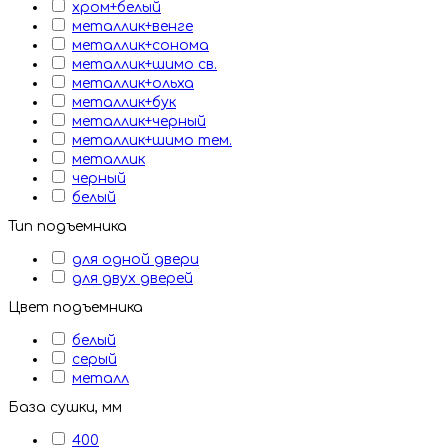
хром+белый
металлик+венге
металлик+сонома
металлик+шимо св.
металлик+ольха
металлик+бук
металлик+черный
металлик+шимо тем.
металлик
черный
белый
Тип подъемника
для одной двери
для двух дверей
Цвет подъемника
белый
серый
металл
База сушки, мм
400