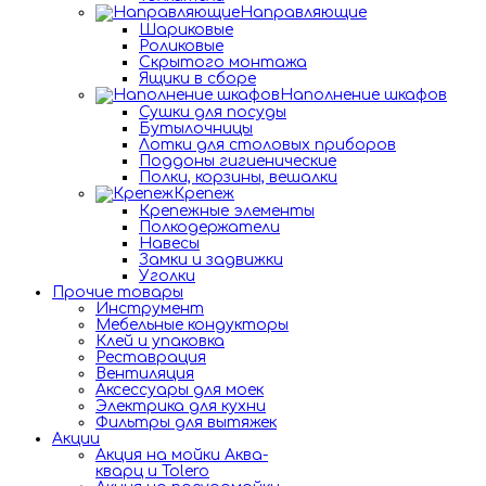
Направляющие
Шариковые
Роликовые
Скрытого монтажа
Ящики в сборе
Наполнение шкафов
Сушки для посуды
Бутылочницы
Лотки для столовых приборов
Поддоны гигиенические
Полки, корзины, вешалки
Крепеж
Крепежные элементы
Полкодержатели
Навесы
Замки и задвижки
Уголки
Прочие товары
Инструмент
Мебельные кондукторы
Клей и упаковка
Реставрация
Вентиляция
Аксессуары для моек
Электрика для кухни
Фильтры для вытяжек
Акции
Акция на мойки Аква-
кварц и Tolero