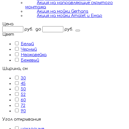
Акция на направляющие скрытого
монтажа
Акция на мойки Gerhans
Акция на мойки Amalet и Емар
Цена
руб.
до
руб.
Цвет
Белый
Черный
Нержавейка
Бежевый
Ширина, см
30
45
50
52
60
72
90
Угол открывания
накладные