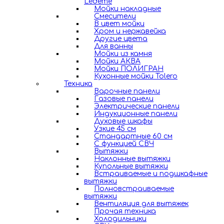
Ledeme
Мойки накладные
Смесители
В цвет мойки
Хром и нержавейка
Другие цвета
Для ванны
Мойки из камня
Мойки АКВА
Мойки ПОЛИГРАН
Кухонные мойки Tolero
Техника
Варочные панели
Газовые панели
Электрические панели
Индукционные панели
Духовые шкафы
Узкие 45 см
Стандартные 60 см
С функцией СВЧ
Вытяжки
Наклонные вытяжки
Купольные вытяжки
Встраиваемые и подшкафные
вытяжки
Полновстраиваемые
вытяжки
Вентиляция для вытяжек
Прочая техника
Холодильники