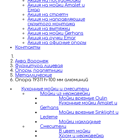
Акция на посудомойки
Акция на мойки Amalet и
Емар
Акция на стретч
Акция на направляющие
скрытого монтажа
Акция на вытяжки
Акция на мойки Gerhans
Акция на ручки Emar
Акция на офисные опоры
Контакты
Аква Воронеж
Фурнитура лицевая
Опоры, подпятники
Металлические
Опора 19311 h-100 мм алюминий
Кухонные мойки и смесители
Мойки из нержавейки
Мойки врезные Oulin
Кухонные мойки Amalet и
Gerhans
Мойки врезные Sinklight и
Ledeme
Мойки накладные
Смесители
В цвет мойки
Хром и нержавейка