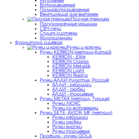
Купольные
Встраиваемые
Полновстраиваемые
Вентиляция для вытяжек
Прочая техника
Посудомоечные машины
СВЧ печи
Сплит-системы
Холодильники
Фурнитура лицевая
Ручки и крючки
Ручки KERRON (металл,Китай)
KERRON - Elite
KERRON Classic
KERRON Metallik
KERRON Light
KERRON Railing
Ручки АЛДИ (пластик, Россия)
АЛДИ - рейлинги
АЛДИ - скобки
АЛДИ - торцевые
Ручки METAX (металл, Турция)
Ручки ЛЮКС
Ручки со вставками
Ручки SETE, AVIOR, MF (металл)
Ручки рейлинги
Ручки скобки
Ручки кнопки
Ручки торцевые
Профиль - ручки GOLA