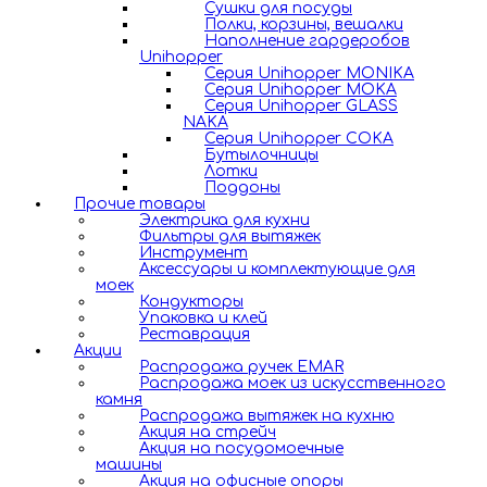
Сушки для посуды
Полки, корзины, вешалки
Наполнение гардеробов
Unihopper
Серия Unihopper MONIKA
Серия Unihopper MOKA
Серия Unihopper GLASS
NAKA
Серия Unihopper COKA
Бутылочницы
Лотки
Поддоны
Прочие товары
Электрика для кухни
Фильтры для вытяжек
Инструмент
Аксессуары и комплектующие для
моек
Кондукторы
Упаковка и клей
Реставрация
Акции
Распродажа ручек EMAR
Распродажа моек из искусственного
камня
Распродажа вытяжек на кухню
Акция на стрейч
Акция на посудомоечные
машины
Акция на офисные опоры