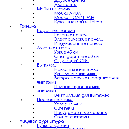
Другие цвета
Для ванны
Мойки из камня
Мойки АКВА
Мойки ПОЛИГРАН
Кухонные мойки Tolero
Техника
Варочные панели
Газовые панели
Электрические панели
Индукционные панели
Духовые шкафы
Узкие 45 см
Стандартные 60 см
С функцией СВЧ
Вытяжки
Наклонные вытяжки
Купольные вытяжки
Встраиваемые и подшкафные
вытяжки
Полновстраиваемые
вытяжки
Вентиляция для вытяжек
Прочая техника
Холодильники
СВЧ печи
Посудомоечные машины
Сплит-системы
Лицевая фурнитура
Ручки и крючки