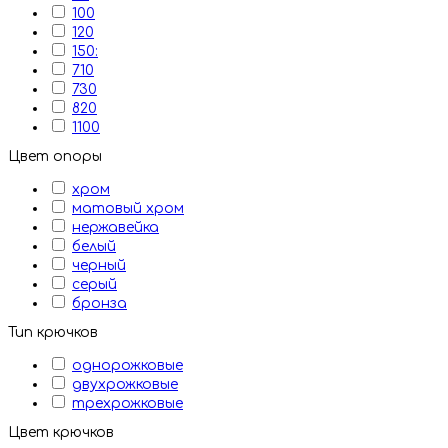
100
120
150:
710
730
820
1100
Цвет опоры
хром
матовый хром
нержавейка
белый
черный
серый
бронза
Тип крючков
однорожковые
двухрожковые
трехрожковые
Цвет крючков