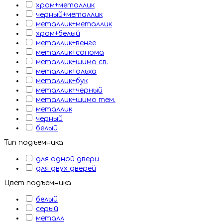
хром+металлик
черный+металлик
металлик+металлик
хром+белый
металлик+венге
металлик+сонома
металлик+шимо св.
металлик+ольха
металлик+бук
металлик+черный
металлик+шимо тем.
металлик
черный
белый
Тип подъемника
для одной двери
для двух дверей
Цвет подъемника
белый
серый
металл