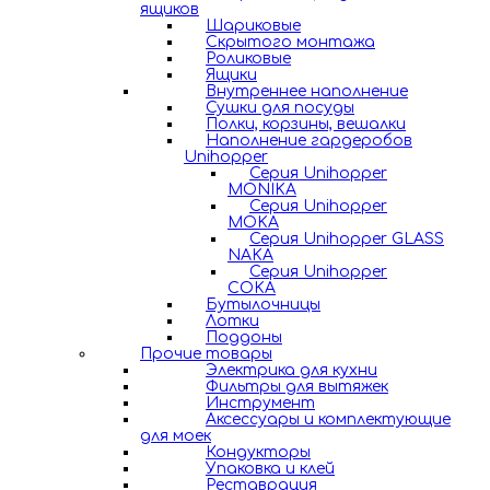
ящиков
Шариковые
Скрытого монтажа
Роликовые
Ящики
Внутреннее наполнение
Сушки для посуды
Полки, корзины, вешалки
Наполнение гардеробов
Unihopper
Серия Unihopper
MONIKA
Серия Unihopper
MOKA
Серия Unihopper GLASS
NAKA
Серия Unihopper
COKA
Бутылочницы
Лотки
Поддоны
Прочие товары
Электрика для кухни
Фильтры для вытяжек
Инструмент
Аксессуары и комплектующие
для моек
Кондукторы
Упаковка и клей
Реставрация