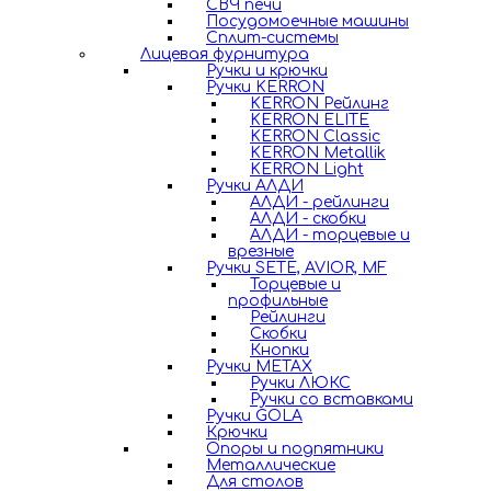
СВЧ печи
Посудомоечные машины
Сплит-системы
Лицевая фурнитура
Ручки и крючки
Ручки KERRON
KERRON Рейлинг
KERRON ELITE
KERRON Classic
KERRON Metallik
KERRON Light
Ручки АЛДИ
АЛДИ - рейлинги
АЛДИ - скобки
АЛДИ - торцевые и
врезные
Ручки SETE, AVIOR, MF
Торцевые и
профильные
Рейлинги
Скобки
Кнопки
Ручки METAX
Ручки ЛЮКС
Ручки со вставками
Ручки GOLA
Крючки
Опоры и подпятники
Металлические
Для столов