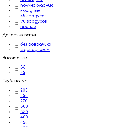
полунакладные
вкладные
45 градусов
90 градусов
прочие
Доводчик петли
без доводчика
с доводчиком
Высота, мм
35
45
Глубина, мм
200
250
270
300
350
400
450