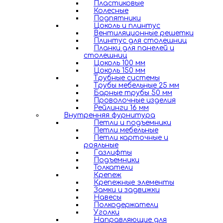
Пластиковые
Колесные
Подпятники
Цоколь и плинтус
Вентиляционные решетки
Плинтус для столешниц
Планки для панелей и
столешниц
Цоколь 100 мм
Цоколь 150 мм
Трубные системы
Трубы мебельные 25 мм
Барные трубы 50 мм
Проволочные изделия
Рейлинги 16 мм
Внутренняя фурнитура
Петли и подъемники
Петли мебельные
Петли карточные и
рояльные
Газлифты
Подъемники
Толкатели
Крепеж
Крепежные элементы
Замки и задвижки
Навесы
Полкодержатели
Уголки
Направляющие для