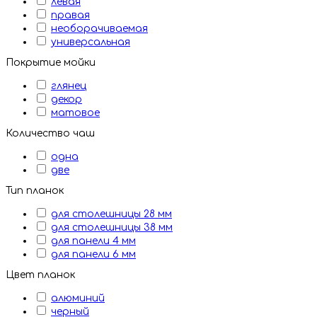
левая
правая
необорачиваемая
универсальная
Покрытие мойки
глянец
декор
матовое
Количество чаш
одна
две
Тип планок
для столешницы 28 мм
для столешницы 38 мм
для панели 4 мм
для панели 6 мм
Цвет планок
алюминий
черный