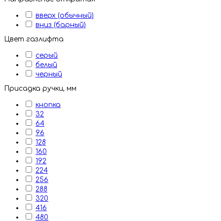
вверх (обычный)
вниз (барный)
Цвет газлифта
серый
белый
черный
Присадка ручки, мм
кнопка
32
64
96
128
160
192
224
256
288
320
416
480