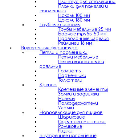
Плинтус для столешниц
Планки для панелей и
столешниц
Цоколь 100 мм
Цоколь 150 мм
Трубные системы
Трубы мебельные 25 мм
Барные трубы 50 мм
Проволочные изделия
Рейлинги 16 мм
Внутренняя фурнитура
Петли и подъемники
Петли мебельные
Петли карточные и
рояльные
Газлифты
Подъемники
Толкатели
Крепеж
Крепежные элементы
Замки и задвижки
Навесы
Полкодержатели
Уголки
Направляющие для ящиков
Шариковые
Скрытого монтажа
Роликовые
Ящики
Внутреннее наполнение