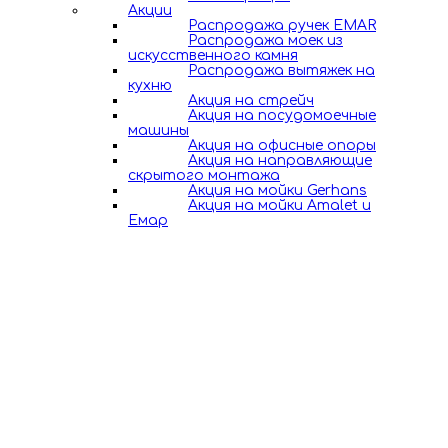
Акции
Распродажа ручек EMAR
Распродажа моек из
искусственного камня
Распродажа вытяжек на
кухню
Акция на стрейч
Акция на посудомоечные
машины
Акция на офисные опоры
Акция на направляющие
скрытого монтажа
Акция на мойки Gerhans
Акция на мойки Amalet и
Емар