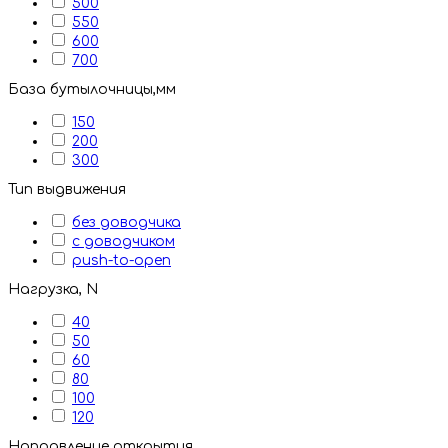
500
550
600
700
База бутылочницы,мм
150
200
300
Тип выдвижения
без доводчика
с доводчиком
push-to-open
Нагрузка, N
40
50
60
80
100
120
Направление открытия