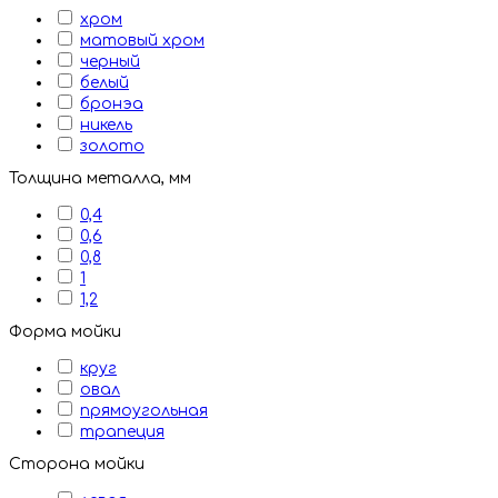
хром
матовый хром
черный
белый
бронэа
никель
золото
Толщина металла, мм
0,4
0,6
0,8
1
1,2
Форма мойки
круг
овал
прямоугольная
трапеция
Сторона мойки