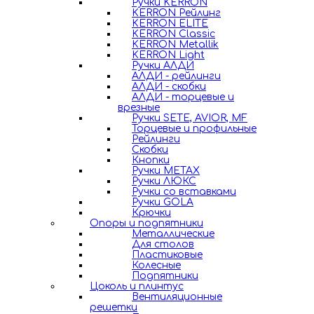
Ручки KERRON
KERRON Рейлинг
KERRON ELITE
KERRON Classic
KERRON Metallik
KERRON Light
Ручки АЛДИ
АЛДИ - рейлинги
АЛДИ - скобки
АЛДИ - торцевые и
врезные
Ручки SETE, AVIOR, MF
Торцевые и профильные
Рейлинги
Скобки
Кнопки
Ручки METAX
Ручки ЛЮКС
Ручки со вставками
Ручки GOLA
Крючки
Опоры и подпятники
Металлические
Для столов
Пластиковые
Колесные
Подпятники
Цоколь и плинтус
Вентиляционные
решетки