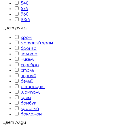
540
576
960
1056
Цвет ручки
хром
матовый хром
бронза
золото
никель
серебро
сталь
черный
белый
антрацит
шампань
крем
бамбук
красный
баклажан
Цвет Алди