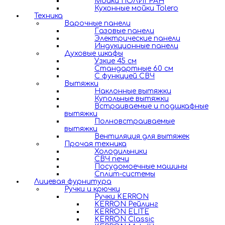
Мойки ПОЛИГРАН
Кухонные мойки Tolero
Техника
Варочные панели
Газовые панели
Электрические панели
Индукционные панели
Духовые шкафы
Узкие 45 см
Стандартные 60 см
С функцией СВЧ
Вытяжки
Наклонные вытяжки
Купольные вытяжки
Встраиваемые и подшкафные
вытяжки
Полновстраиваемые
вытяжки
Вентиляция для вытяжек
Прочая техника
Холодильники
СВЧ печи
Посудомоечные машины
Сплит-системы
Лицевая фурнитура
Ручки и крючки
Ручки KERRON
KERRON Рейлинг
KERRON ELITE
KERRON Classic