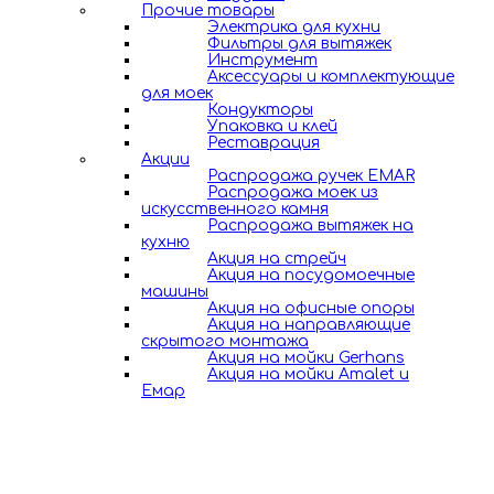
Прочие товары
Электрика для кухни
Фильтры для вытяжек
Инструмент
Аксессуары и комплектующие
для моек
Кондукторы
Упаковка и клей
Реставрация
Акции
Распродажа ручек EMAR
Распродажа моек из
искусственного камня
Распродажа вытяжек на
кухню
Акция на стрейч
Акция на посудомоечные
машины
Акция на офисные опоры
Акция на направляющие
скрытого монтажа
Акция на мойки Gerhans
Акция на мойки Amalet и
Емар