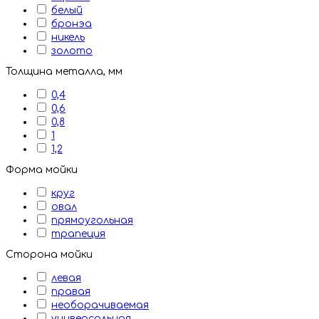
белый
бронэа
никель
золото
Толщина металла, мм
0,4
0,6
0,8
1
1,2
Форма мойки
круг
овал
прямоугольная
трапеция
Сторона мойки
левая
правая
необорачиваемая
универсальная