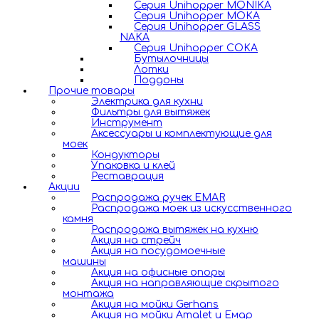
Серия Unihopper MONIKA
Серия Unihopper MOKA
Серия Unihopper GLASS
NAKA
Серия Unihopper COKA
Бутылочницы
Лотки
Поддоны
Прочие товары
Электрика для кухни
Фильтры для вытяжек
Инструмент
Аксессуары и комплектующие для
моек
Кондукторы
Упаковка и клей
Реставрация
Акции
Распродажа ручек EMAR
Распродажа моек из искусственного
камня
Распродажа вытяжек на кухню
Акция на стрейч
Акция на посудомоечные
машины
Акция на офисные опоры
Акция на направляющие скрытого
монтажа
Акция на мойки Gerhans
Акция на мойки Amalet и Емар