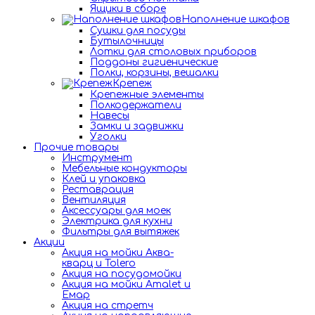
Ящики в сборе
Наполнение шкафов
Сушки для посуды
Бутылочницы
Лотки для столовых приборов
Поддоны гигиенические
Полки, корзины, вешалки
Крепеж
Крепежные элементы
Полкодержатели
Навесы
Замки и задвижки
Уголки
Прочие товары
Инструмент
Мебельные кондукторы
Клей и упаковка
Реставрация
Вентиляция
Аксессуары для моек
Электрика для кухни
Фильтры для вытяжек
Акции
Акция на мойки Аква-
кварц и Tolero
Акция на посудомойки
Акция на мойки Amalet и
Емар
Акция на стретч