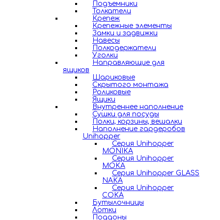
Подъемники
Толкатели
Крепеж
Крепежные элементы
Замки и задвижки
Навесы
Полкодержатели
Уголки
Направляющие для
ящиков
Шариковые
Скрытого монтажа
Роликовые
Ящики
Внутреннее наполнение
Сушки для посуды
Полки, корзины, вешалки
Наполнение гардеробов
Unihopper
Серия Unihopper
MONIKA
Серия Unihopper
MOKA
Серия Unihopper GLASS
NAKA
Серия Unihopper
COKA
Бутылочницы
Лотки
Поддоны