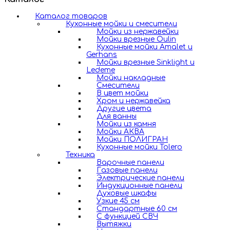
Каталог товаров
Кухонные мойки и смесители
Мойки из нержавейки
Мойки врезные Oulin
Кухонные мойки Amalet и
Gerhans
Мойки врезные Sinklight и
Ledeme
Мойки накладные
Смесители
В цвет мойки
Хром и нержавейка
Другие цвета
Для ванны
Мойки из камня
Мойки АКВА
Мойки ПОЛИГРАН
Кухонные мойки Tolero
Техника
Варочные панели
Газовые панели
Электрические панели
Индукционные панели
Духовые шкафы
Узкие 45 см
Стандартные 60 см
С функцией СВЧ
Вытяжки