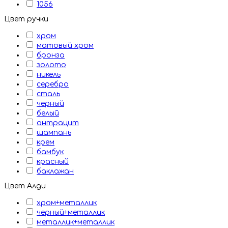
1056
Цвет ручки
хром
матовый хром
бронза
золото
никель
серебро
сталь
черный
белый
антрацит
шампань
крем
бамбук
красный
баклажан
Цвет Алди
хром+металлик
черный+металлик
металлик+металлик