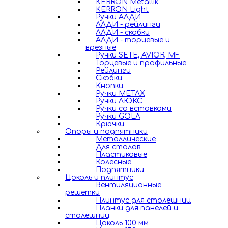
KERRON Metallik
KERRON Light
Ручки АЛДИ
АЛДИ - рейлинги
АЛДИ - скобки
АЛДИ - торцевые и
врезные
Ручки SETE, AVIOR, MF
Торцевые и профильные
Рейлинги
Скобки
Кнопки
Ручки METAX
Ручки ЛЮКС
Ручки со вставками
Ручки GOLA
Крючки
Опоры и подпятники
Металлические
Для столов
Пластиковые
Колесные
Подпятники
Цоколь и плинтус
Вентиляционные
решетки
Плинтус для столешниц
Планки для панелей и
столешниц
Цоколь 100 мм