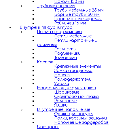
Цоколь 150 мм
Трубные системы
Трубы мебельные 25 мм
Барные трубы 50 мм
Проволочные изделия
Рейлинги 16 мм
Внутренняя фурнитура
Петли и подъемники
Петли мебельные
Петли карточные и
рояльные
Газлифты
Подъемники
Толкатели
Крепеж
Крепежные элементы
Замки и задвижки
Навесы
Полкодержатели
Уголки
Направляющие для ящиков
Шариковые
Скрытого монтажа
Роликовые
Ящики
Внутреннее наполнение
Сушки для посуды
Полки, корзины, вешалки
Наполнение гардеробов
Unihopper