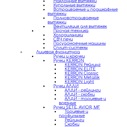
Наклонные вытяжки
Купольные вытяжки
Встраиваемые и подшкафные
вытяжки
Полновстраиваемые
вытяжки
Вентиляция для вытяжек
Прочая техника
Холодильники
СВЧ печи
Посудомоечные машины
Сплит-системы
Лицевая фурнитура
Ручки и крючки
Ручки KERRON
KERRON Рейлинг
KERRON ELITE
KERRON Classic
KERRON Metallik
KERRON Light
Ручки АЛДИ
АЛДИ - рейлинги
АЛДИ - скобки
АЛДИ - торцевые и
врезные
Ручки SETE, AVIOR, MF
Торцевые и
профильные
Рейлинги
Скобки