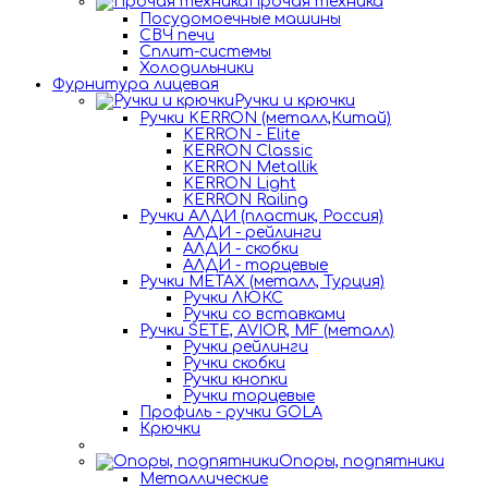
Прочая техника
Посудомоечные машины
СВЧ печи
Сплит-системы
Холодильники
Фурнитура лицевая
Ручки и крючки
Ручки KERRON (металл,Китай)
KERRON - Elite
KERRON Classic
KERRON Metallik
KERRON Light
KERRON Railing
Ручки АЛДИ (пластик, Россия)
АЛДИ - рейлинги
АЛДИ - скобки
АЛДИ - торцевые
Ручки METAX (металл, Турция)
Ручки ЛЮКС
Ручки со вставками
Ручки SETE, AVIOR, MF (металл)
Ручки рейлинги
Ручки скобки
Ручки кнопки
Ручки торцевые
Профиль - ручки GOLA
Крючки
Опоры, подпятники
Металлические