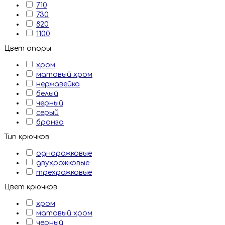
710
730
820
1100
Цвет опоры
хром
матовый хром
нержавейка
белый
черный
серый
бронза
Тип крючков
однорожковые
двухрожковые
трехрожковые
Цвет крючков
хром
матовый хром
черный