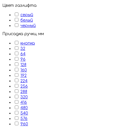
Цвет газлифта
серый
белый
черный
Присадка ручки, мм
кнопка
32
64
96
128
160
192
224
256
288
320
416
480
540
576
960