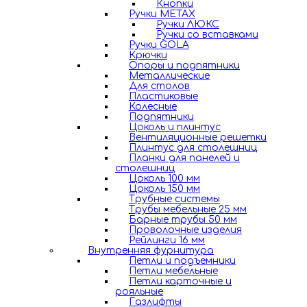
Кнопки
Ручки METAX
Ручки ЛЮКС
Ручки со вставками
Ручки GOLA
Крючки
Опоры и подпятники
Металлические
Для столов
Пластиковые
Колесные
Подпятники
Цоколь и плинтус
Вентиляционные решетки
Плинтус для столешниц
Планки для панелей и
столешниц
Цоколь 100 мм
Цоколь 150 мм
Трубные системы
Трубы мебельные 25 мм
Барные трубы 50 мм
Проволочные изделия
Рейлинги 16 мм
Внутренняя фурнитура
Петли и подъемники
Петли мебельные
Петли карточные и
рояльные
Газлифты