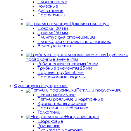
Пластиковые
Колесные
Для столов
Подпятники
Цоколь и плинтус
Цоколь 100 мм
Цоколь 150 мм
Плинтус для столешницы
Планки для столешниц и панелей
Вент. решетки
Трубные и
проволочные элементы
Рейлинговые системы 16 мм
Трубные элементы 25 мм
Барные трубы 50 мм
Проволочные изделия
Фурнитура внутренняя
Петли и подъемники
Петли мебельные
Петли рояльные и карточные
Кронштейны газовые
Подъемники мебельные
Толкатели
Направляющие
Шариковые
Роликовые
Скрытого монтажа