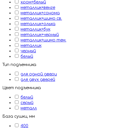
хром+белый
металлик+венге
металлик+сонома
металлик+шимо св.
металлик+ольха
металлик+бук
металлик+черный
металлик+шимо тем.
металлик
черный
белый
Тип подъемника
для одной двери
для двух дверей
Цвет подъемника
белый
серый
металл
База сушки, мм
400