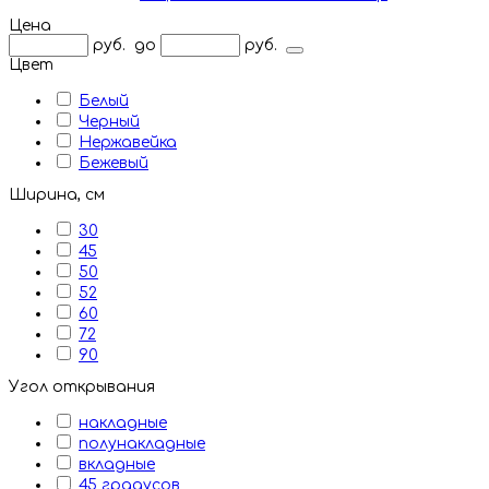
Цена
руб.
до
руб.
Цвет
Белый
Черный
Нержавейка
Бежевый
Ширина, см
30
45
50
52
60
72
90
Угол открывания
накладные
полунакладные
вкладные
45 градусов