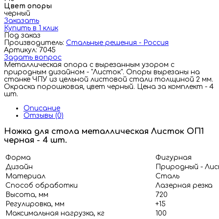
Цвет опоры
черный
Заказать
Купить в 1 клик
Под заказ
Производитель:
Стальные решения - Россия
Артикул: 7045
Задать вопрос
Металлическая опора с вырезанным узором с
природным дизайном - "Листок". Опоры вырезаны на
станке ЧПУ из цельной листовой стали толщиной 2 мм.
Окраска порошковая, цвет черный. Цена за комплект - 4
шт.
Описание
Отзывы (0)
Ножка для стола металлическая Листок ОП1
черная - 4 шт.
Форма
Фигурная
Дизайн
Природный - Ли
Материал
Сталь
Способ обработки
Лазерная резка
Высота, мм
720
Регулировка, мм
+15
Максимальная нагрузка, кг
100