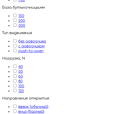
700
База бутылочницы,мм
150
200
300
Тип выдвижения
без доводчика
с доводчиком
push-to-open
Нагрузка, N
40
50
60
80
100
120
Направление открытия
вверх (обычный)
вниз (барный)