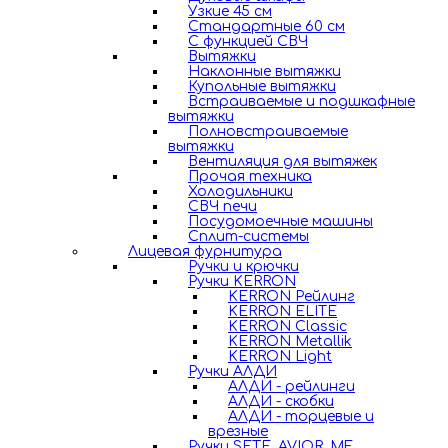
Узкие 45 см
Стандартные 60 см
С функцией СВЧ
Вытяжки
Наклонные вытяжки
Купольные вытяжки
Встраиваемые и подшкафные
вытяжки
Полновстраиваемые
вытяжки
Вентиляция для вытяжек
Прочая техника
Холодильники
СВЧ печи
Посудомоечные машины
Сплит-системы
Лицевая фурнитура
Ручки и крючки
Ручки KERRON
KERRON Рейлинг
KERRON ELITE
KERRON Classic
KERRON Metallik
KERRON Light
Ручки АЛДИ
АЛДИ - рейлинги
АЛДИ - скобки
АЛДИ - торцевые и
врезные
Ручки SETE, AVIOR, MF