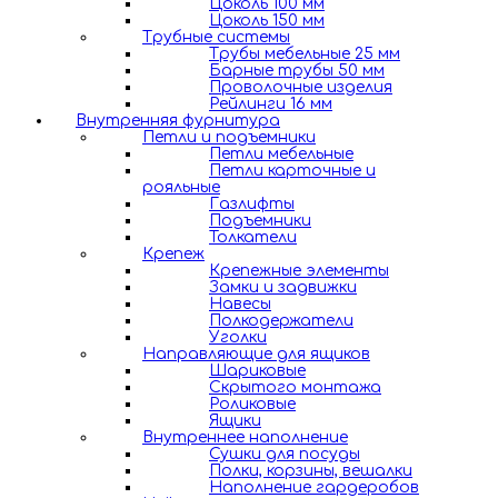
Цоколь 100 мм
Цоколь 150 мм
Трубные системы
Трубы мебельные 25 мм
Барные трубы 50 мм
Проволочные изделия
Рейлинги 16 мм
Внутренняя фурнитура
Петли и подъемники
Петли мебельные
Петли карточные и
рояльные
Газлифты
Подъемники
Толкатели
Крепеж
Крепежные элементы
Замки и задвижки
Навесы
Полкодержатели
Уголки
Направляющие для ящиков
Шариковые
Скрытого монтажа
Роликовые
Ящики
Внутреннее наполнение
Сушки для посуды
Полки, корзины, вешалки
Наполнение гардеробов