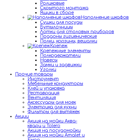
Роликовые
Скрытого монтажа
Ящики в сборе
Наполнение шкафов
Сушки для посуды
Бутылочницы
Лотки для столовых приборов
Поддоны гигиенические
Полки, корзины, вешалки
Крепеж
Крепежные элементы
Полкодержатели
Навесы
Замки и задвижки
Уголки
Прочие товары
Инструмент
Мебельные кондукторы
Клей и упаковка
Реставрация
Вентиляция
Аксессуары для моек
Электрика для кухни
Фильтры для вытяжек
Акции
Акция на мойки Аква-
кварц и Tolero
Акция на посудомойки
Акция на мойки Amalet и
Емар