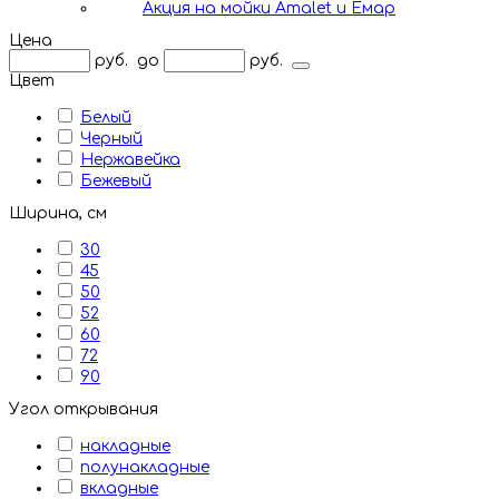
Акция на мойки Amalet и Емар
Цена
руб.
до
руб.
Цвет
Белый
Черный
Нержавейка
Бежевый
Ширина, см
30
45
50
52
60
72
90
Угол открывания
накладные
полунакладные
вкладные