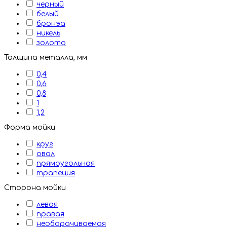
черный
белый
бронэа
никель
золото
Толщина металла, мм
0,4
0,6
0,8
1
1,2
Форма мойки
круг
овал
прямоугольная
трапеция
Сторона мойки
левая
правая
необорачиваемая