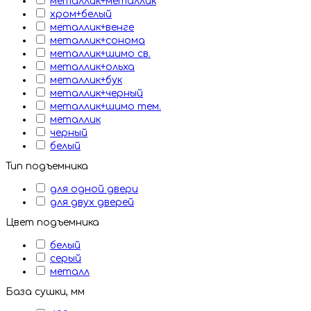
металлик+металлик
хром+белый
металлик+венге
металлик+сонома
металлик+шимо св.
металлик+ольха
металлик+бук
металлик+черный
металлик+шимо тем.
металлик
черный
белый
Тип подъемника
для одной двери
для двух дверей
Цвет подъемника
белый
серый
металл
База сушки, мм