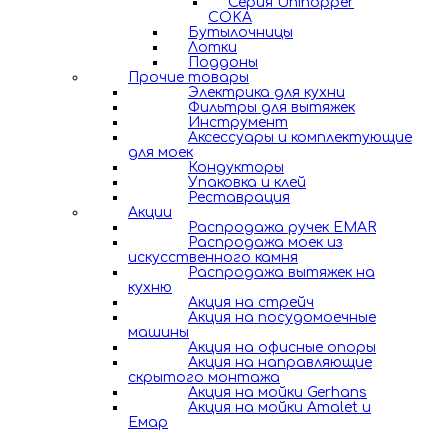
Серия Unihopper
COKA
Бутылочницы
Лотки
Поддоны
Прочие товары
Электрика для кухни
Фильтры для вытяжек
Инструмент
Аксессуары и комплектующие
для моек
Кондукторы
Упаковка и клей
Реставрация
Акции
Распродажа ручек EMAR
Распродажа моек из
искусственного камня
Распродажа вытяжек на
кухню
Акция на стрейч
Акция на посудомоечные
машины
Акция на офисные опоры
Акция на направляющие
скрытого монтажа
Акция на мойки Gerhans
Акция на мойки Amalet и
Емар