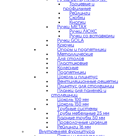
Торцевые и
профильные
Рейлинги
Скобки
Кнопки
Ручки METAX
Ручки ЛЮКС
Ручки со вставками
Ручки GOLA
Крючки
Опоры и подпятники
Металлические
Для столов
Пластиковые
Колесные
Подпятники
Цоколь и плинтус
Вентиляционные решетки
Плинтус для столешниц
Планки для панелей и
столешниц
Цоколь 100 мм
Цоколь 150 мм
Трубные системы
Трубы мебельные 25 мм
Барные трубы 50 мм
Проволочные изделия
Рейлинги 16 мм
Внутренняя фурнитура