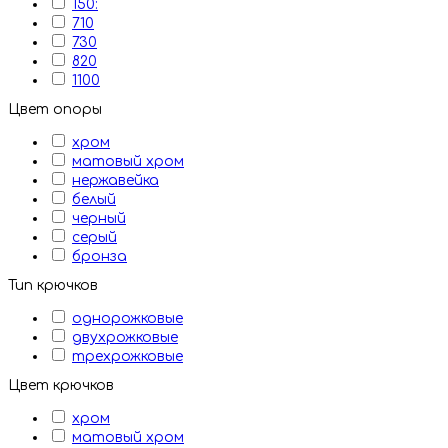
150:
710
730
820
1100
Цвет опоры
хром
матовый хром
нержавейка
белый
черный
серый
бронза
Тип крючков
однорожковые
двухрожковые
трехрожковые
Цвет крючков
хром
матовый хром