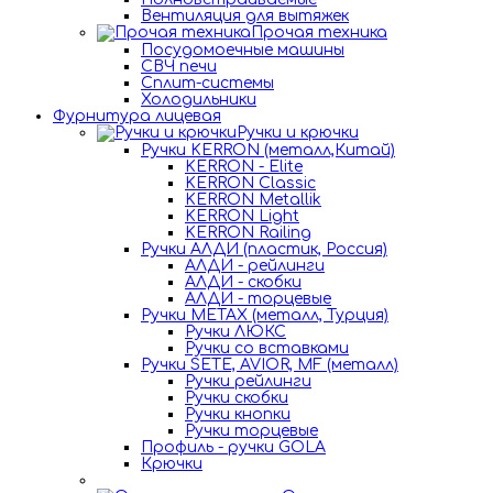
Вентиляция для вытяжек
Прочая техника
Посудомоечные машины
СВЧ печи
Сплит-системы
Холодильники
Фурнитура лицевая
Ручки и крючки
Ручки KERRON (металл,Китай)
KERRON - Elite
KERRON Classic
KERRON Metallik
KERRON Light
KERRON Railing
Ручки АЛДИ (пластик, Россия)
АЛДИ - рейлинги
АЛДИ - скобки
АЛДИ - торцевые
Ручки METAX (металл, Турция)
Ручки ЛЮКС
Ручки со вставками
Ручки SETE, AVIOR, MF (металл)
Ручки рейлинги
Ручки скобки
Ручки кнопки
Ручки торцевые
Профиль - ручки GOLA
Крючки