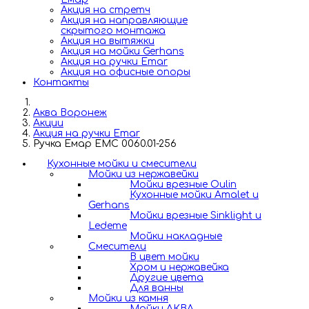
Акция на стретч
Акция на направляющие
скрытого монтажа
Акция на вытяжки
Акция на мойки Gerhans
Акция на ручки Emar
Акция на офисные опоры
Контакты
Аква Воронеж
Акции
Акция на ручки Emar
Ручка Емар ЕМС 0060.01-256
Кухонные мойки и смесители
Мойки из нержавейки
Мойки врезные Oulin
Кухонные мойки Amalet и
Gerhans
Мойки врезные Sinklight и
Ledeme
Мойки накладные
Смесители
В цвет мойки
Хром и нержавейка
Другие цвета
Для ванны
Мойки из камня
Мойки АКВА