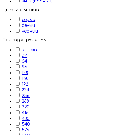
вниз (барный)
Цвет газлифта
серый
белый
черный
Присадка ручки, мм
кнопка
32
64
96
128
160
192
224
256
288
320
416
480
540
576