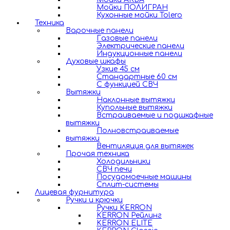
Мойки ПОЛИГРАН
Кухонные мойки Tolero
Техника
Варочные панели
Газовые панели
Электрические панели
Индукционные панели
Духовые шкафы
Узкие 45 см
Стандартные 60 см
С функцией СВЧ
Вытяжки
Наклонные вытяжки
Купольные вытяжки
Встраиваемые и подшкафные
вытяжки
Полновстраиваемые
вытяжки
Вентиляция для вытяжек
Прочая техника
Холодильники
СВЧ печи
Посудомоечные машины
Сплит-системы
Лицевая фурнитура
Ручки и крючки
Ручки KERRON
KERRON Рейлинг
KERRON ELITE