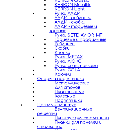
KERRON Classic
KERRON Metallik
KERRON Light
Ручки АЛДИ
АЛДИ - рейлинги
АЛДИ - скобки
АЛДИ - торцевые и
врезные
Ручки SETE, AVIOR, MF
Торцевые и профильные
Рейлинги
Скобки
Кнопки
Ручки METAX
Ручки ЛЮКС
Ручки со вставками
Ручки GOLA
Крючки
Опоры и подпятники
Металлические
Для столов
Пластиковые
Колесные
Подпятники
Цоколь и плинтус
Вентиляционные
решетки
Плинтус для столешниц
Планки для панелей и
столешниц