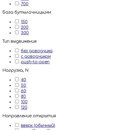
700
База бутылочницы,мм
150
200
300
Тип выдвижения
без доводчика
с доводчиком
push-to-open
Нагрузка, N
40
50
60
80
100
120
Направление открытия
вверх (обычный)