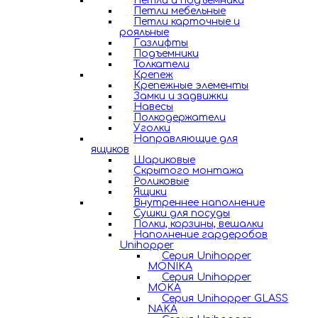
Петли и подъемники
Петли мебельные
Петли карточные и
рояльные
Газлифты
Подъемники
Толкатели
Крепеж
Крепежные элементы
Замки и задвижки
Навесы
Полкодержатели
Уголки
Направляющие для
ящиков
Шариковые
Скрытого монтажа
Роликовые
Ящики
Внутреннее наполнение
Сушки для посуды
Полки, корзины, вешалки
Наполнение гардеробов
Unihopper
Серия Unihopper
MONIKA
Серия Unihopper
MOKA
Серия Unihopper GLASS
NAKA