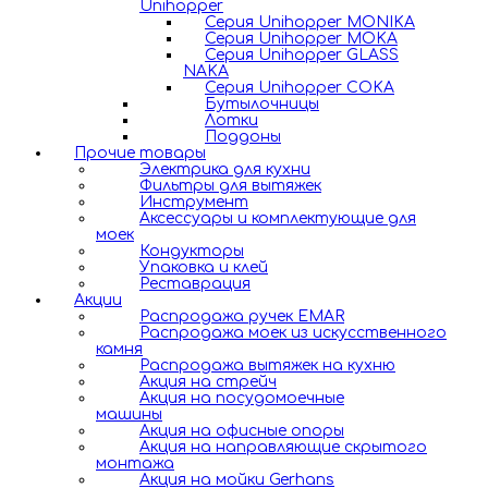
Unihopper
Серия Unihopper MONIKA
Серия Unihopper MOKA
Серия Unihopper GLASS
NAKA
Серия Unihopper COKA
Бутылочницы
Лотки
Поддоны
Прочие товары
Электрика для кухни
Фильтры для вытяжек
Инструмент
Аксессуары и комплектующие для
моек
Кондукторы
Упаковка и клей
Реставрация
Акции
Распродажа ручек EMAR
Распродажа моек из искусственного
камня
Распродажа вытяжек на кухню
Акция на стрейч
Акция на посудомоечные
машины
Акция на офисные опоры
Акция на направляющие скрытого
монтажа
Акция на мойки Gerhans