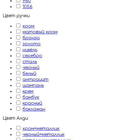
960
1056
Цвет ручки
хром
матовый хром
бронза
золото
никель
серебро
сталь
черный
белый
антрацит
шампань
крем
бамбук
красный
баклажан
Цвет Алди
хром+металлик
черный+металлик